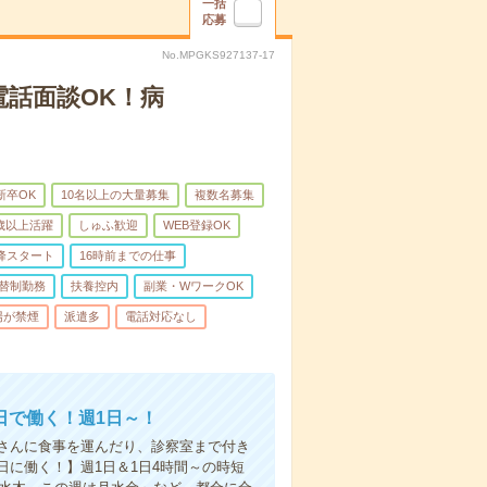
一括
応募
No.MPGKS927137-17
電話面談OK！病
新卒OK
10名以上の大量募集
複数名募集
0歳以上活躍
しゅふ歓迎
WEB登録OK
降スタート
16時前までの仕事
替制勤務
扶養控内
副業・WワークOK
場が禁煙
派遣多
電話対応なし
日で働く！週1日～！
さんに食事を運んだり、診察室まで付き
に働く！】週1日＆1日4時間～の時短