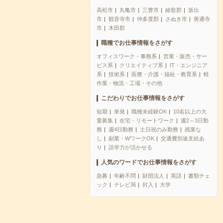
高松市
丸亀市
三豊市
綾歌郡
坂出
市
観音寺市
仲多度郡
さぬき市
善通寺
市
木田郡
職種でお仕事情報をさがす
オフィスワーク・事務系
営業・販売・サー
ビス系
クリエイティブ系
IT・エンジニア
系
技術系
医療・介護・福祉・教育系
軽
作業・物流・工場・その他
こだわりでお仕事情報をさがす
短期
単発
職種未経験OK
10名以上の大
量募集
在宅・リモートワーク
週2～3日勤
務
週4日勤務
土日祝のみ勤務
残業な
し
副業・WワークOK
交通費別途支給あ
り
語学力が活かせる
人気のワードでお仕事情報をさがす
急募
年齢不問
財団法人
英語
書類チェ
ック
テレビ局
封入
大学