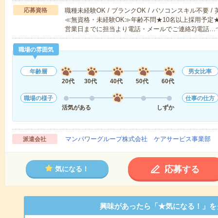
応募資格
職種未経験OK / ブランクOK / パソコンスキル不要 /
≪無資格・未経験OK≫年齢不問★10名以上採用予定
営業日までに担当より電話・メールでご連絡2)電話…
職場の雰囲気
年齢層
男女比率
20代
30代
40代
50代
60代
職場の様子
仕事の仕方
活気がある
しずか
マンパワーグループ株式会社 ケアサービス事業部 
派遣会社
応募する
気になる！
興味があったら「★気になる！」を