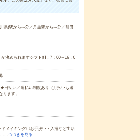
は水木、この週は月水金」など、都合に合
川県)駅から---分／丹生駅から---分／引田
が決められますシフト例：7：00～16：0
募
円～★日払い／週払い制度あり（月払いも選
なります。
ッドメイキング〇お手洗い・入浴など生活
ど……
つづきを見る