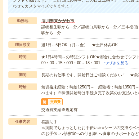
シフトで働けます。「この日は10時～、この日は12時～」「この週
わせてカスタマイズできますよ！
勤務地
香川県東かがわ市
讃岐相生駅から---分／讃岐白鳥駅から---分／三本松(香
駅から---分
曜日頻度
週1日～5日OK（月～金） ★土日休みOK
時間
★1日4時間～の時短シフトOK★都合に合わせてシフト
09：00～15：009：00～18：001…
つづきを見る
期間
長期のお仕事です。開始日はご相談ください！ ★急
時給
無資格未経験：時給1250円～ 経験者：時給1350
べます）※稼働開始時は手続き完了次第のお支払いと
交通費
交通費支給※規定有
仕事内容
看護助手
≪病院でちょっとしたお手伝い≫○シーツの交換やベ
のお手伝い○診察室への付き添い○食事のサポートな