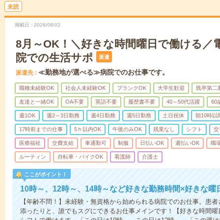
未読
掲載日
2026/08/02
8月～OK！＼好きな時間曜日で働ける／
院での生活サポ
派遣
≪勤務地が選べる≫病院でのお仕事です。
派遣先
職種未経験OK
社会人未経験OK
ブランクOK
大学生歓迎
既卒第二
友達と一緒OK
OA不要
英語不要
履歴書不要
40～50代活躍
6
週1OK
週2～3日勤務
週4日勤務
週5日勤務
土日祝休
朝10時以
17時前までの仕事
5ｈ以内OK
午後のみOK
残業なし
シフト
交
医療福祉
交費支給
車通勤可
制服
日払いOK
週払いOK
職
ルーティン
自転車・バイクOK
看護師
介護士
ここがポイント！
10時～、12時～、14時～など好きな勤務時間×好きな曜
【年齢不問！】未経験・無資格から始められる病院でのお仕事。患者
添ったりと、誰でもスグにできるお仕事メインです！【好きな時間曜日