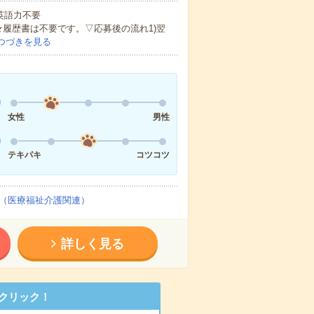
 英語力不要
★履歴書は不要です。▽応募後の流れ1)翌
つづきを見る
女性
男性
テキパキ
コツコツ
（医療福祉介護関連）
詳しく見る
クリック！