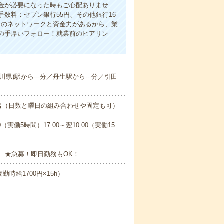
金が必要になった時もご心配ありませ
数料：セブン銀行55円、その他銀行16
ではのネットワークと資金力があるから、業
の手厚いフォロー！就業前のヒアリン
川県)駅から---分／丹生駅から---分／引田
出（日数と曜日の組み合わせや固定も可）
0（実働5時間）17:00～翌10:00（実働15
 ★急募！即日勤務もOK！
勤時給1700円×15h）