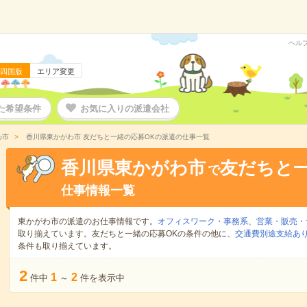
ヘル
四国版
エリア変更
た希望条件
お気に入りの派遣会社
わ市
香川県東かがわ市 友だちと一緒の応募OKの派遣の仕事一覧
香川県東かがわ市
友だちと一
で
仕事情報一覧
東かがわ市の派遣のお仕事情報です。
オフィスワーク・事務系
、
営業・販売・
取り揃えています。友だちと一緒の応募OKの条件の他に、
交通費別途支給あ
条件も取り揃えています。
2
1
2
件中
～
件を表示中