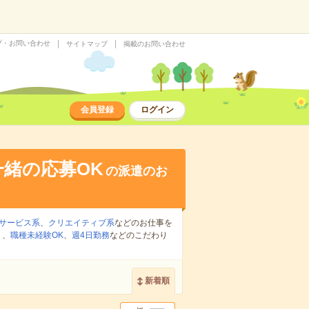
プ・お問い合わせ
サイトマップ
掲載のお問い合わせ
会員登録
ログイン
緒の応募OK
の派遣のお
サービス系
、
クリエイティブ系
などのお仕事を
り
、
職種未経験OK
、
週4日勤務
などのこだわり
新着順