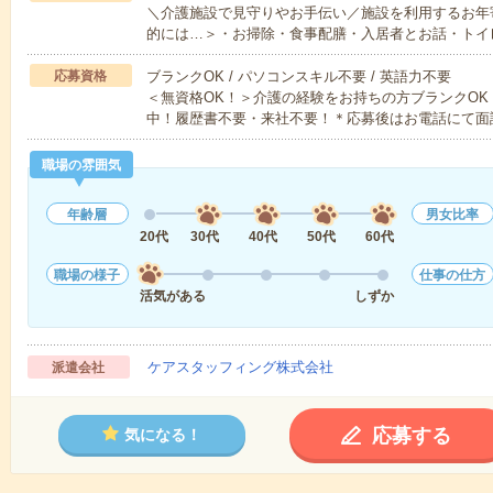
＼介護施設で見守りやお手伝い／施設を利用するお年
的には…＞・お掃除・食事配膳・入居者とお話・トイ
応募資格
ブランクOK / パソコンスキル不要 / 英語力不要
＜無資格OK！＞介護の経験をお持ちの方ブランクOK
中！履歴書不要・来社不要！＊応募後はお電話にて面
職場の雰囲気
年齢層
男女比率
20代
30代
40代
50代
60代
職場の様子
仕事の仕方
活気がある
しずか
ケアスタッフィング株式会社
派遣会社
応募する
気になる！