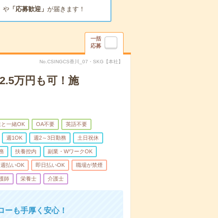
」
や
「応募歓迎」
が届きます！
一括
応募
No.CSINGCS香川_07・SKG【本社】
2.5万円も可！施
と一緒OK
OA不要
英語不要
週1OK
週2～3日勤務
土日祝休
務
扶養控内
副業・WワークOK
週払いOK
即日払いOK
職場が禁煙
護師
栄養士
介護士
ローも手厚く安心！