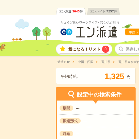
エン派遣
3645
件
エンバイト
7257
件
ちょうど良いワークライフバランスが叶う
中国・
気になる！リスト
0
保存し
派遣TOP
中国・四国
香川県
香川県東かが
,
1
3
2
5
平均時給:
円
設定中の検索条件
期間
---
派遣形式
---
時給
---