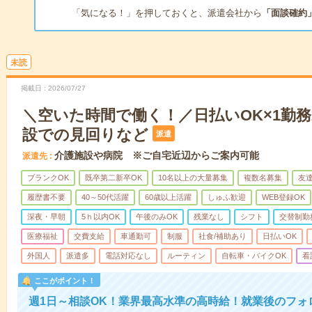
「気になる！」を押しておくと、派遣会社から
「面談確約
未読
掲載日
2026/07/27
＼空いた時間で働く！／日払いOK×1勤務
設での見回りなど
派遣
介護施設や病院 ※ご自宅近辺からご案内可能
派遣先
ブランクOK
既卒第二新卒OK
10名以上の大量募集
複数名募集
友達
履歴書不要
40～50代活躍
60歳以上活躍
しゅふ歓迎
WEB登録OK
深夜・早朝
5ｈ以内OK
午後のみOK
残業なし
シフト
交替制勤
医療福祉
交費支給
車通勤可
制服
社食/補助あり
日払いOK
外国人
派遣多
電話対応なし
ルーティン
自転車・バイクOK
看
ここがポイント！
週1日～相談OK！業界最高水準の高時給！就業後のフォ