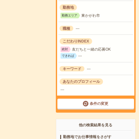
勤務地
東かがわ市
勤務エリア
職種
---
こだわりINDEX
友だちと一緒の応募OK
絶対
---
できれば
キーワード
---
あなたのプロフィール
---
条件の変更
他の検索結果を見る
勤務地でお仕事情報をさがす