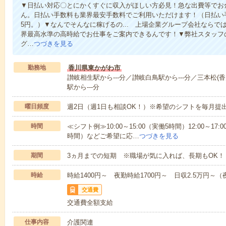
▼日払い対応〇とにかくすぐに収入がほしい方必見！急な出費等でお
ん。日払い手数料も業界最安手数料でご利用いただけます！（日払い手
5円。）▼なんでそんなに稼げるの... 上場企業グループ会社なら
界最高水準の高時給でお仕事をご案内できるんです！▼弊社スタッフ
グ…
つづきを見る
勤務地
香川県東かがわ市
讃岐相生駅から---分／讃岐白鳥駅から---分／三本松(香
駅から---分
曜日頻度
週2日（週1日も相談OK！）※希望のシフトを毎月提
時間
≪シフト例≫10:00～15:00（実働5時間）12:00～17:0
時間）などご希望に応…
つづきを見る
期間
3ヵ月までの短期 ※職場が気に入れば、長期もOK！
時給
時給1400円～ 夜勤時給1700円～ 日収2.5万円～（夜
交通費
交通費全額支給
仕事内容
介護関連