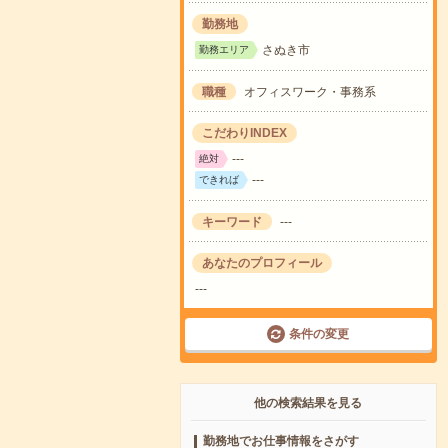
勤務地
さぬき市
勤務エリア
職種
オフィスワーク・事務系
こだわりINDEX
---
絶対
---
できれば
キーワード
---
あなたのプロフィール
---
条件の変更
他の検索結果を見る
勤務地でお仕事情報をさがす