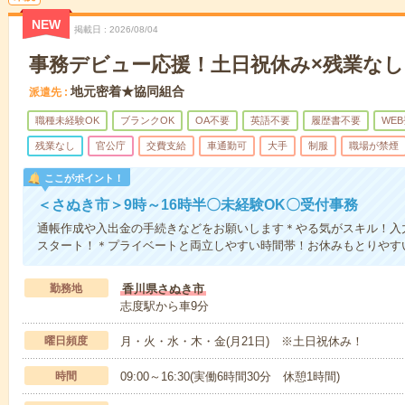
NEW
掲載日
2026/08/04
事務デビュー応援！土日祝休み×残業なし×
地元密着★協同組合
派遣先
職種未経験OK
ブランクOK
OA不要
英語不要
履歴書不要
WE
残業なし
官公庁
交費支給
車通勤可
大手
制服
職場が禁煙
ここがポイント！
＜さぬき市＞9時～16時半〇未経験OK〇受付事務
通帳作成や入出金の手続きなどをお願いします＊やる気がスキル！入
スタート！＊プライベートと両立しやすい時間帯！お休みもとりやす
勤務地
香川県さぬき市
志度駅から車9分
曜日頻度
月・火・水・木・金(月21日) ※土日祝休み！
時間
09:00～16:30(実働6時間30分 休憩1時間)