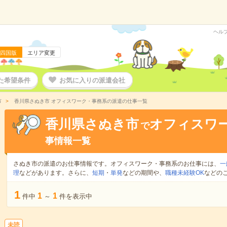
ヘル
四国版
エリア変更
た希望条件
お気に入りの派遣会社
市
香川県さぬき市 オフィスワーク・事務系の派遣の仕事一覧
香川県さぬき市
オフィスワ
で
事情報一覧
さぬき市の派遣のお仕事情報です。オフィスワーク・事務系のお仕事には、
一
理
などがあります。さらに、
短期
・
単発
などの期間や、
職種未経験OK
などの
1
1
1
件中
～
件を表示中
未読