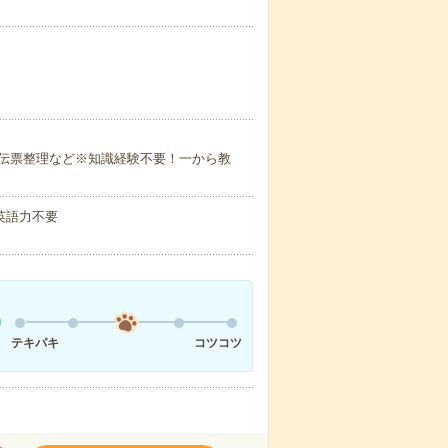
伝票整理など※知識経験不要！一から教
 英語力不要
テキパキ
コツコツ