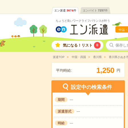
エン派遣
3674
件
エンバイト
7257
件
ちょうど良いワークライフバランスが叶う
中国・
気になる！リスト
0
保存し
派遣TOP
中国・四国
香川県
香川県さぬき
,
1
2
5
0
平均時給:
円
設定中の検索条件
期間
---
派遣形式
---
時給
---