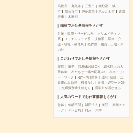
高松市
丸亀市
三豊市
綾歌郡
坂出
市
観音寺市
仲多度郡
東かがわ市
善通
寺市
木田郡
職種でお仕事情報をさがす
営業・販売・サービス系
クリエイティブ
系
IT・エンジニア系
技術系
医療・介
護・福祉・教育系
軽作業・物流・工場・そ
の他
こだわりでお仕事情報をさがす
短期
単発
職種未経験OK
10名以上の大
量募集
友だちと一緒の応募OK
在宅・リモ
ートワーク
週2～3日勤務
週4日勤務
土
日祝のみ勤務
残業なし
副業・WワークOK
交通費別途支給あり
語学力が活かせる
人気のワードでお仕事情報をさがす
急募
年齢不問
財団法人
英語
書類チェ
ック
テレビ局
封入
大学