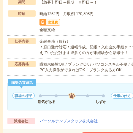
期間
【急募】即日～長期 ※即日～！
時給
時給1252円 月収例 170,898円
交通費
全額支給
仕事内容
金融事務（銀行）
＊窓口受付対応＊通帳作成、記帳＊入出金の手続き＊
えていただけます※多くの方が未経験から活躍中！
応募資格
職種未経験OK / ブランクOK / パソコンスキル不要 /
PC入力操作ができればOK！ブランクある方OK
職場の雰囲気
職場の様子
仕事の仕方
活気がある
しずか
パーソルテンプスタッフ株式会社
派遣会社