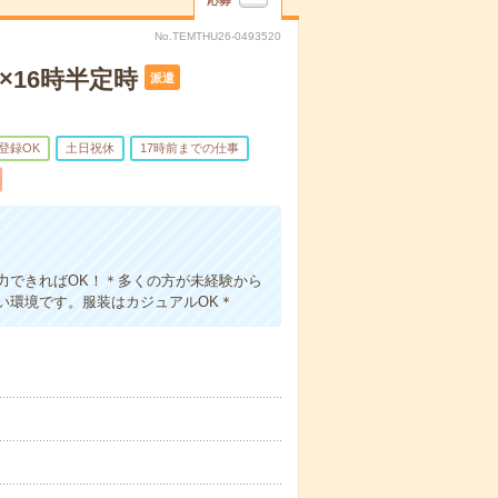
応募
No.TEMTHU26-0493520
16時半定時
派遣
B登録OK
土日祝休
17時前までの仕事
力できればOK！＊多くの方が未経験から
い環境です。服装はカジュアルOK＊