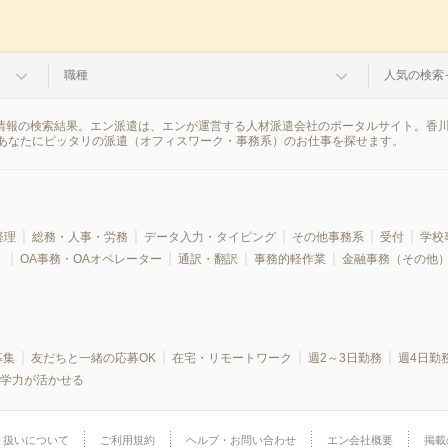
職種
人気の検索
遣情報の検索結果。エン派遣は、エンが運営する人材派遣会社のポータルサイト。香
あなたにピッタリの派遣（オフィスワーク・事務系）のお仕事を探せます。
経理
総務・人事・労務
データ入力・タイピング
その他事務系
受付
学校
）
OA事務・OAオペレーター
通訳・翻訳
事務的軽作業
金融事務（その他
募集
友だちと一緒の応募OK
在宅・リモートワーク
週2～3日勤務
週4日勤
学力が活かせる
り扱いについて
ご利用規約
ヘルプ・お問い合わせ
エン会社概要
掲載