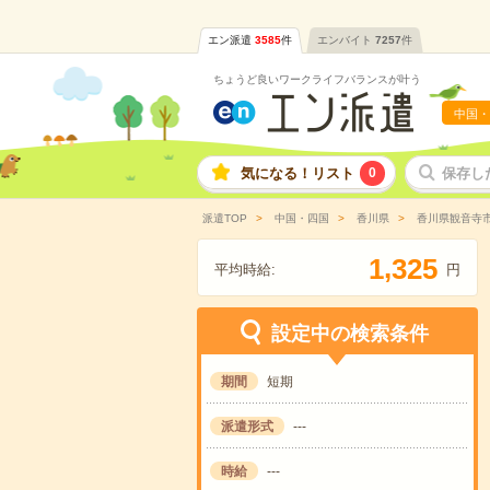
エン派遣
3585
件
エンバイト
7257
件
ちょうど良いワークライフバランスが叶う
中国・
気になる！リスト
0
保存し
派遣TOP
中国・四国
香川県
香川県観音寺
,
1
3
2
5
平均時給:
円
設定中の検索条件
期間
短期
派遣形式
---
時給
---