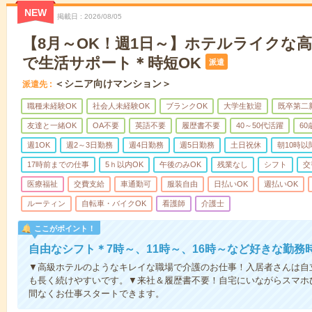
NEW
掲載日
2026/08/05
【8月～OK！週1日～】ホテルライクな
で生活サポート＊時短OK
派遣
＜シニア向けマンション＞
派遣先
職種未経験OK
社会人未経験OK
ブランクOK
大学生歓迎
既卒第二
友達と一緒OK
OA不要
英語不要
履歴書不要
40～50代活躍
6
週1OK
週2～3日勤務
週4日勤務
週5日勤務
土日祝休
朝10時以
17時前までの仕事
5ｈ以内OK
午後のみOK
残業なし
シフト
交
医療福祉
交費支給
車通勤可
服装自由
日払いOK
週払いOK
ルーティン
自転車・バイクOK
看護師
介護士
ここがポイント！
自由なシフト＊7時～、11時～、16時～など好きな勤務
▼高級ホテルのようなキレイな職場で介護のお仕事！入居者さんは自
も長く続けやすいです。▼来社＆履歴書不要！自宅にいながらスマホ
間なくお仕事スタートできます。