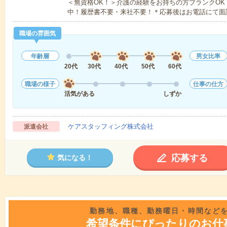
＜無資格OK！＞介護の経験をお持ちの方ブランクOK
中！履歴書不要・来社不要！＊応募後はお電話にて面
職場の雰囲気
年齢層
男女比率
20代
30代
40代
50代
60代
職場の様子
仕事の仕方
活気がある
しずか
ケアスタッフィング株式会社
派遣会社
応募する
気になる！
勤務地、職種、勤務曜日・時間など
希望条件にぴったりのお仕