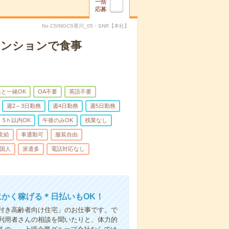
一括
応募
No.CSINGCS香川_05・SNR【本社】
マンションで食事
と一緒OK
OA不要
英語不要
週2～3日勤務
週4日勤務
週5日勤務
5ｈ以内OK
午後のみOK
残業なし
支給
車通勤可
服装自由
国人
派遣多
電話対応なし
にかく稼げる＊日払いもOK！
付き高齢者向け住宅」のお仕事です。で
利用者さんの相談を聞いたりと、体力的