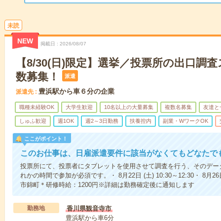
未読
NEW
掲載日
2026/08/07
【8/30(日)限定】選挙／投票所の出口調
数募集！
派遣
豊浜駅から車６分の企業
派遣先
職種未経験OK
大学生歓迎
10名以上の大量募集
複数名募集
友達と
しゅふ歓迎
週1OK
週2～3日勤務
扶養控内
副業・WワークOK
ここがポイント！
このお仕事は、日雇派遣要件に該当がなくてもどなたで
投票所にて、投票者にタブレットを使用させて調査を行う、そのデー
れかの時間で参加が必須です。・ 8月22日 (土) 10:30～12:30・ 8月26
市錦町＊研修時給：1200円※詳細は勤務確定後に通知します
勤務地
香川県観音寺市
豊浜駅から車6分