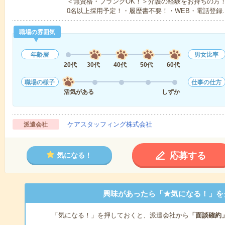
＜無資格・ブランクOK！＞介護の経験をお持ちの方！
0名以上採用予定！・履歴書不要！・WEB・電話登録
職場の雰囲気
年齢層
男女比率
20代
30代
40代
50代
60代
職場の様子
仕事の仕方
活気がある
しずか
ケアスタッフィング株式会社
派遣会社
応募する
気になる！
興味があったら「★気になる！」を
「気になる！」を押しておくと、派遣会社から
「面談確約