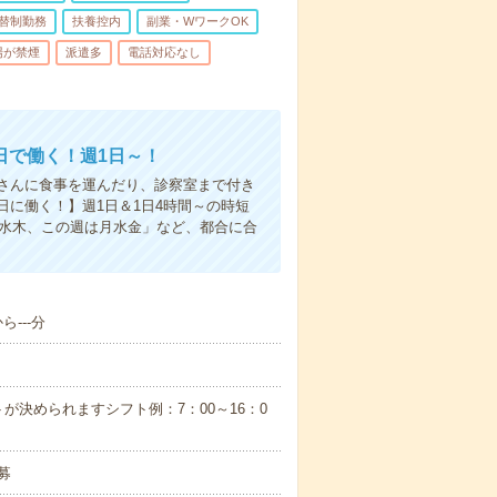
替制勤務
扶養控内
副業・WワークOK
場が禁煙
派遣多
電話対応なし
日で働く！週1日～！
さんに食事を運んだり、診察室まで付き
に働く！】週1日＆1日4時間～の時短
は水木、この週は月水金」など、都合に合
---分
が決められますシフト例：7：00～16：0
募