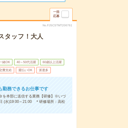
一括
応募
No.FJSCSTMT206761
査スタッフ！大人
一緒OK
40～50代活躍
60歳以上活躍
交費支給
週払いOK
派遣多
も勤務できるお仕事です
タを本部に送信する業務【研修】※いづ
日 (水)19:00～21:00 ＊研修場所：高松