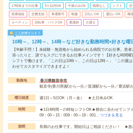
17時前までの仕事
5ｈ以内OK
午後のみOK
残業なし
シフト
交
医療福祉
交費支給
車通勤可
制服
日払いOK
週払いOK
職
ルーティン
自転車・バイクOK
看護師
介護士
ここがポイント！
10時～、12時～、14時～など好きな勤務時間×好きな曜
【年齢不問！】未経験・無資格から始められる病院でのお仕事。患者
添ったりと、誰でもスグにできるお仕事メインです！【好きな時間曜日
シフトで働けます。「この日は10時～、この日は12時～」「この週
わせてカスタマイズできますよ！
勤務地
香川県観音寺市
観音寺(香川県)駅から---分／箕浦駅から---分／豊浜駅から
曜日頻度
週1日～5日OK（月～金） ★土日休みOK
時間
★1日4時間～の時短シフトOK★都合に合わせてシフト
09：00～15：009：00～18：001…
つづきを見る
期間
長期のお仕事です。開始日はご相談ください！ ★急