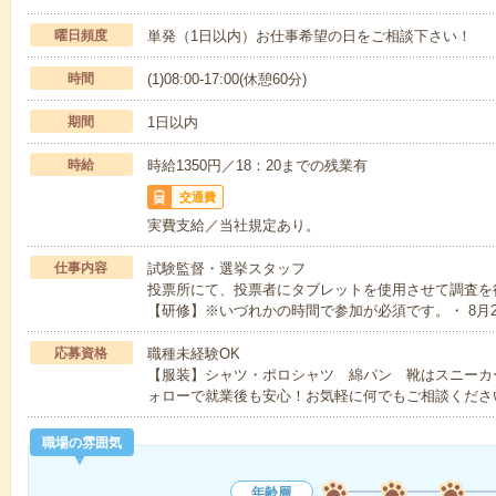
曜日頻度
単発（1日以内）お仕事希望の日をご相談下さい！
時間
(1)08:00-17:00(休憩60分)
期間
1日以内
時給
時給1350円／18：20までの残業有
交通費
実費支給／当社規定あり。
仕事内容
試験監督・選挙スタッフ
投票所にて、投票者にタブレットを使用させて調査を
【研修】※いづれかの時間で参加が必須です。・ 8月2
応募資格
職種未経験OK
【服装】シャツ・ポロシャツ 綿パン 靴はスニーカ
ォローで就業後も安心！お気軽に何でもご相談くださ
職場の雰囲気
年齢層