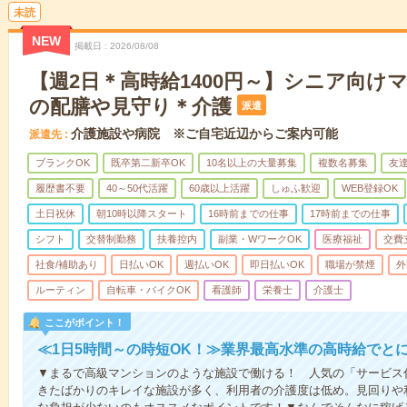
未読
NEW
掲載日
2026/08/08
【週2日＊高時給1400円～】シニア向け
の配膳や見守り＊介護
派遣
介護施設や病院 ※ご自宅近辺からご案内可能
派遣先
ブランクOK
既卒第二新卒OK
10名以上の大量募集
複数名募集
友達
履歴書不要
40～50代活躍
60歳以上活躍
しゅふ歓迎
WEB登録OK
土日祝休
朝10時以降スタート
16時前までの仕事
17時前までの仕事
シフト
交替制勤務
扶養控内
副業・WワークOK
医療福祉
交費
社食/補助あり
日払いOK
週払いOK
即日払いOK
職場が禁煙
外
ルーティン
自転車・バイクOK
看護師
栄養士
介護士
ここがポイント！
≪1日5時間～の時短OK！≫業界最高水準の高時給でと
▼まるで高級マンションのような施設で働ける！ 人気の「サービス
きたばかりのキレイな施設が多く、利用者の介護度は低め。見回りや