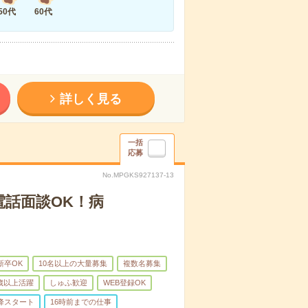
50代
60代
詳しく見る
一括
応募
No.MPGKS927137-13
電話面談OK！病
新卒OK
10名以上の大量募集
複数名募集
0歳以上活躍
しゅふ歓迎
WEB登録OK
降スタート
16時前までの仕事