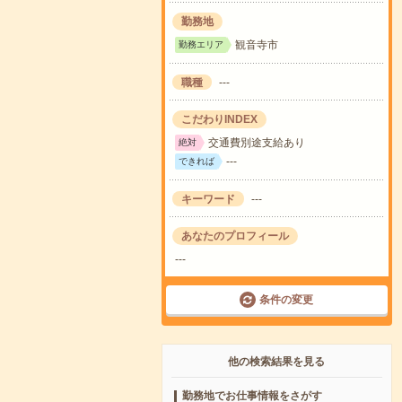
勤務地
観音寺市
勤務エリア
職種
---
こだわりINDEX
交通費別途支給あり
絶対
---
できれば
キーワード
---
あなたのプロフィール
---
条件の変更
他の検索結果を見る
勤務地でお仕事情報をさがす