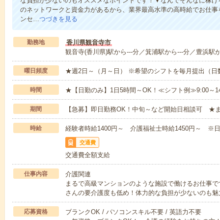
な負担が少ないのもオススメなポイントです！▼なんでそんなに稼げる
のネットワークと資金力があるから、業界最高水準の高時給でお仕事
ンセ…
つづきを見る
勤務地
香川県観音寺市
観音寺(香川県)駅から---分／箕浦駅から---分／豊浜駅から
曜日頻度
★週2日～（月～日） ※希望のシフトを毎月提出（
時間
★【日勤のみ】1日5時間～OK！≪シフト例≫9:00～14:001
期間
【急募】即日勤務OK！中旬～など開始日相談可 ★
時給
経験者時給1400円～ 介護福祉士時給1450円～ ※日
交通費
交通費全額支給
仕事内容
介護関連
まるで高級マンションのような施設で働けるお仕事で
さんの要介護度も低め！体力的な負担が少ないのも魅
応募資格
ブランクOK / パソコンスキル不要 / 英語力不要