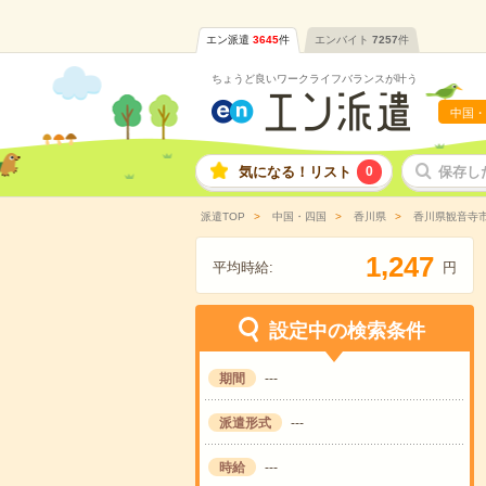
エン派遣
3645
件
エンバイト
7257
件
ちょうど良いワークライフバランスが叶う
中国・
気になる！リスト
0
保存し
派遣TOP
中国・四国
香川県
香川県観音寺
,
1
2
4
7
平均時給:
円
設定中の検索条件
期間
---
派遣形式
---
時給
---