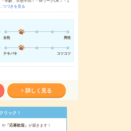
・年齢、学歴不問！・WワークOK！・1
…
つづきを見る
女性
男性
テキパキ
コツコツ
詳しく見る
クリック！
」
や
「応募歓迎」
が届きます！