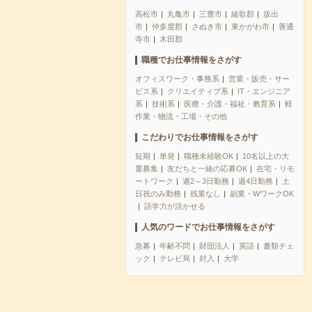
高松市
丸亀市
三豊市
綾歌郡
坂出
市
仲多度郡
さぬき市
東かがわ市
善通
寺市
木田郡
職種でお仕事情報をさがす
オフィスワーク・事務系
営業・販売・サー
ビス系
クリエイティブ系
IT・エンジニア
系
技術系
医療・介護・福祉・教育系
軽
作業・物流・工場・その他
こだわりでお仕事情報をさがす
短期
単発
職種未経験OK
10名以上の大
量募集
友だちと一緒の応募OK
在宅・リモ
ートワーク
週2～3日勤務
週4日勤務
土
日祝のみ勤務
残業なし
副業・WワークOK
語学力が活かせる
人気のワードでお仕事情報をさがす
急募
年齢不問
財団法人
英語
書類チェ
ック
テレビ局
封入
大学