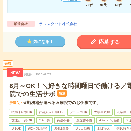
20代
30代
40代
ランスタッド株式会社
派遣会社
応募する
気になる！
未読
NEW
掲載日
2026/08/07
8月～OK！＼好きな時間曜日で働ける／
院での生活サポ
派遣
≪勤務地が選べる≫病院でのお仕事です。
派遣先
職種未経験OK
社会人未経験OK
ブランクOK
大学生歓迎
既卒第二
友達と一緒OK
OA不要
英語不要
履歴書不要
40～50代活躍
6
週1OK
週2～3日勤務
週4日勤務
週5日勤務
土日祝休
朝10時以