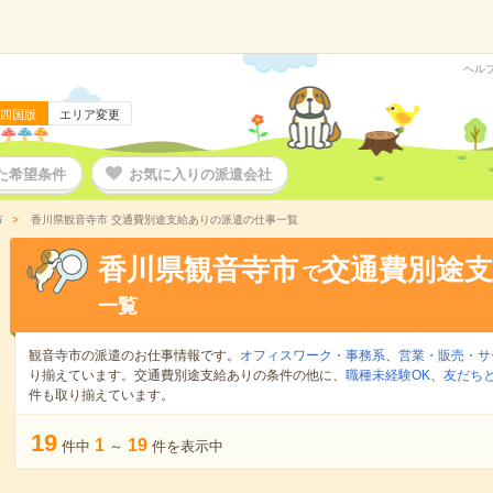
ヘル
四国版
エリア変更
た希望条件
お気に入りの派遣会社
市
香川県観音寺市 交通費別途支給ありの派遣の仕事一覧
香川県観音寺市
交通費別途
で
一覧
観音寺市の派遣のお仕事情報です。
オフィスワーク・事務系
、
営業・販売・サ
り揃えています。交通費別途支給ありの条件の他に、
職種未経験OK
、
友だちと
件も取り揃えています。
19
1
19
件中
～
件を表示中