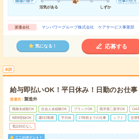
職場の様子
仕事の仕方
活気がある
しずか
マンパワーグループ株式会社 ケアサービス事業部 
派遣会社
応募する
気になる！
未読
給与即払いOK！平日休み！日勤のお仕事
製造外
派遣先
職種未経験OK
社会人未経験OK
ブランクOK
既卒第二新卒OK
OA
WEB登録OK
週5日勤務
平日休
17時前までの仕事
シフト
交替
電話対応なし
ここがポイント！