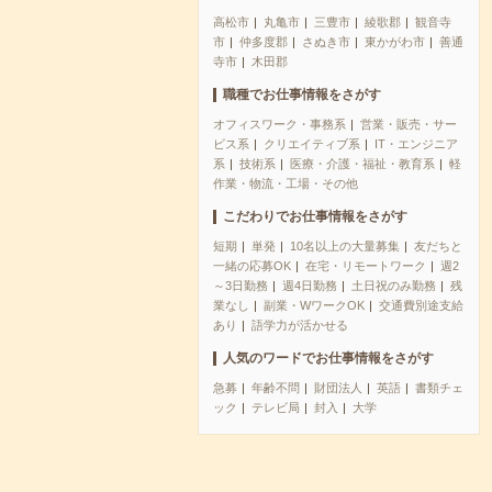
高松市
丸亀市
三豊市
綾歌郡
観音寺
市
仲多度郡
さぬき市
東かがわ市
善通
寺市
木田郡
職種でお仕事情報をさがす
オフィスワーク・事務系
営業・販売・サー
ビス系
クリエイティブ系
IT・エンジニア
系
技術系
医療・介護・福祉・教育系
軽
作業・物流・工場・その他
こだわりでお仕事情報をさがす
短期
単発
10名以上の大量募集
友だちと
一緒の応募OK
在宅・リモートワーク
週2
～3日勤務
週4日勤務
土日祝のみ勤務
残
業なし
副業・WワークOK
交通費別途支給
あり
語学力が活かせる
人気のワードでお仕事情報をさがす
急募
年齢不問
財団法人
英語
書類チェ
ック
テレビ局
封入
大学