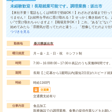
未経験歓迎！長期就業可能です。調理業務：坂出市
【来社不要！電話もしくはWEBで登録OK！】わざわざ会場まで行っ
りません！【お給料を早めに受け取れる！】せっかく働き始めても、
い”で受け取れちゃいますよ！【職場見学OK！】これ、“ある”と“な
始めてみたら「雰囲気が思ってたのと違う…」「想像してたのより仕
つづきを見る
勤務地
香川県坂出市
曜日頻度
月～金・土・日・祝 ※シフト制
時間
7:00～16:008:00～17:00※表記のうち実働8時間です
期間
長期【ご応募から1週間以内(最短2日目)のスピード就
時給
時給1160円
交通費
交通費支給有り
仕事内容
食品加工
医療施設での調理業務、食事の提供作業などをお願いし