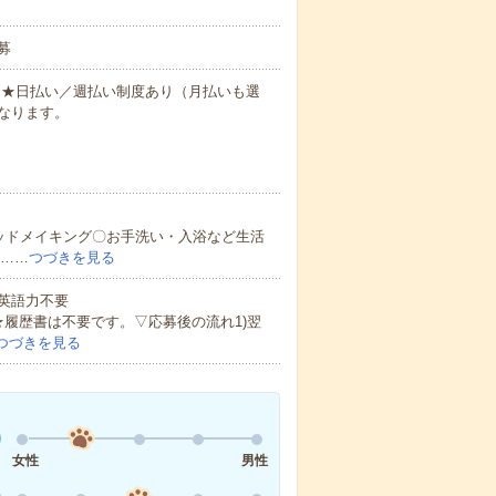
募
円～★日払い／週払い制度あり（月払いも選
なります。
ッドメイキング〇お手洗い・入浴など生活
ど……
つづきを見る
 英語力不要
★履歴書は不要です。▽応募後の流れ1)翌
つづきを見る
女性
男性