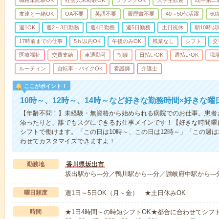
友達と一緒OK
OA不要
英語不要
履歴書不要
40～50代活躍
6
週1OK
週2～3日勤務
週4日勤務
週5日勤務
土日祝休
朝10時以
17時前までの仕事
5ｈ以内OK
午後のみOK
残業なし
シフト
交
医療福祉
交費支給
車通勤可
制服
日払いOK
週払いOK
職
ルーティン
自転車・バイクOK
看護師
介護士
ここがポイント！
10時～、12時～、14時～など好きな勤務時間×好きな曜
【年齢不問！】未経験・無資格から始められる病院でのお仕事。患者
添ったりと、誰でもスグにできるお仕事メインです！【好きな時間曜日
シフトで働けます。「この日は10時～、この日は12時～」「この週
わせてカスタマイズできますよ！
勤務地
香川県坂出市
坂出駅から---分／鴨川駅から---分／讃岐府中駅から---
曜日頻度
週1日～5日OK（月～金） ★土日休みOK
時間
★1日4時間～の時短シフトOK★都合に合わせてシフト