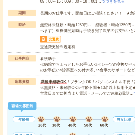
09：00～15：009：00～18：001…
つづきを見る
期間
長期のお仕事です。開始日はご相談ください！ ★急
時給
無資格未経験：時給1250円～ 経験者：時給1350
べます）※稼働開始時は手続き完了次第のお支払いと
交通費
交通費支給※規定有
仕事内容
看護助手
≪病院でちょっとしたお手伝い≫○シーツの交換やベ
のお手伝い○診察室への付き添い○食事のサポートな
応募資格
職種未経験OK
/ ブランクOK / パソコンスキル不要 /
≪無資格・未経験OK≫年齢不問★10名以上採用予定
営業日までに担当より電話・メールでご連絡2)電話…
職場の雰囲気
年齢層
男女比率
20代
30代
40代
50代
60代