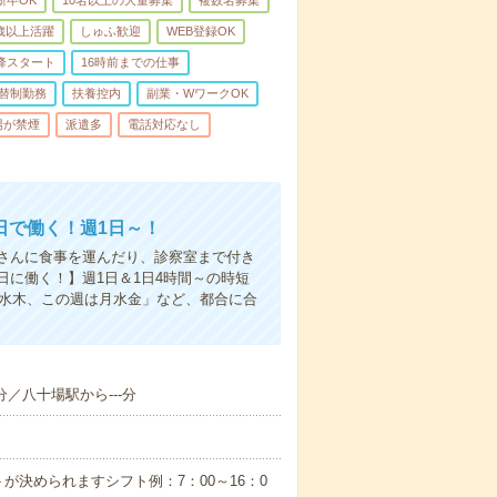
0歳以上活躍
しゅふ歓迎
WEB登録OK
降スタート
16時前までの仕事
替制勤務
扶養控内
副業・WワークOK
場が禁煙
派遣多
電話対応なし
日で働く！週1日～！
さんに食事を運んだり、診察室まで付き
に働く！】週1日＆1日4時間～の時短
は水木、この週は月水金」など、都合に合
分／八十場駅から---分
が決められますシフト例：7：00～16：0