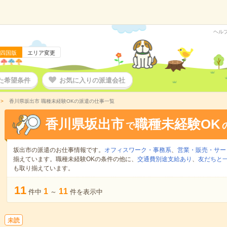
ヘル
四国版
エリア変更
た希望条件
お気に入りの派遣会社
香川県坂出市 職種未経験OKの派遣の仕事一覧
香川県坂出市
職種未経験OK
で
坂出市の派遣のお仕事情報です。
オフィスワーク・事務系
、
営業・販売・サー
揃えています。職種未経験OKの条件の他に、
交通費別途支給あり
、
友だちと一
も取り揃えています。
11
1
11
件中
～
件を表示中
未読