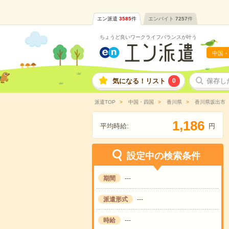
エン派遣
3585
件
エンバイト
7257
件
ちょうど良いワークライフバランスが叶う
中国・
気になる！リスト
0
保存し
派遣TOP
中国・四国
香川県
香川県坂出市
,
1
1
8
6
平均時給:
円
設定中の検索条件
期間
---
派遣形式
---
時給
---