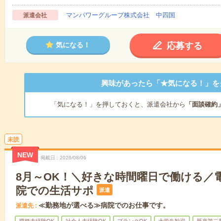
マンパワーグループ株式会社 中四国
派遣会社
応募する
気になる！
興味があったら「★気になる！」を
「気になる！」を押しておくと、派遣会社から
「面談確約
未読
NEW
掲載日
2026/08/06
8月～OK！＼好きな時間曜日で働ける／
院での生活サポ
派遣
≪勤務地が選べる≫病院でのお仕事です。
派遣先
職種未経験OK
社会人未経験OK
ブランクOK
大学生歓迎
既卒第二