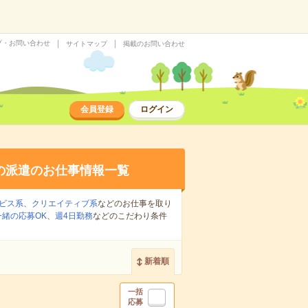
プ・お問い合わせ
サイトマップ
掲載のお問い合わせ
会員登録
ログイン
の派遣のお仕事情報一覧
ビス系
、
クリエイティブ系
などのお仕事を取り
緒の応募OK
、
週4日勤務
などのこだわり条件
新着順
一括
応募