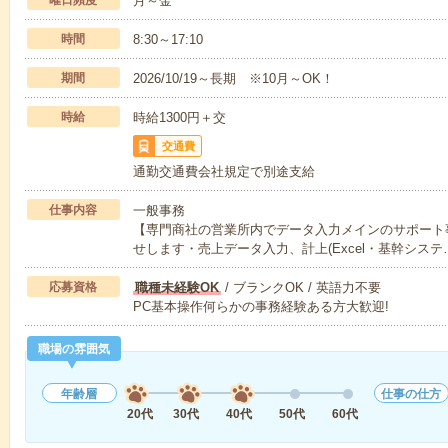
曜日頻度
月～金
時間
8:30～17:10
期間
2026/10/19～長期 ※10月～OK！
時給
時給1300円＋交
交通費
通勤交通費会社規定で別途支給
仕事内容
一般事務
【専門商社の営業所内でデータ入力メインのサポート
せします・売上データ入力、計上(Excel・基幹システ
応募資格
職種未経験OK
/ ブランクOK / 英語力不要
PC基本操作何らかの事務経験ある方大歓迎!
職場の雰囲気
年齢層
仕事の仕方
20代
30代
40代
50代
60代