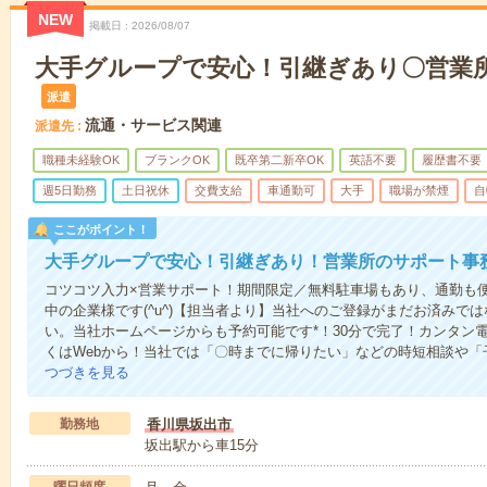
NEW
掲載日
2026/08/07
大手グループで安心！引継ぎあり〇営業
派遣
流通・サービス関連
派遣先
職種未経験OK
ブランクOK
既卒第二新卒OK
英語不要
履歴書不要
週5日勤務
土日祝休
交費支給
車通勤可
大手
職場が禁煙
自
ここがポイント！
大手グループで安心！引継ぎあり！営業所のサポート事
コツコツ入力×営業サポート！期間限定／無料駐車場もあり、通勤も
中の企業様です(^u^)【担当者より】当社へのご登録がまだお済みで
い。当社ホームページからも予約可能です*！30分で完了！カンタン
くはWebから！当社では「〇時までに帰りたい」などの時短相談や
つづきを見る
勤務地
香川県坂出市
坂出駅から車15分