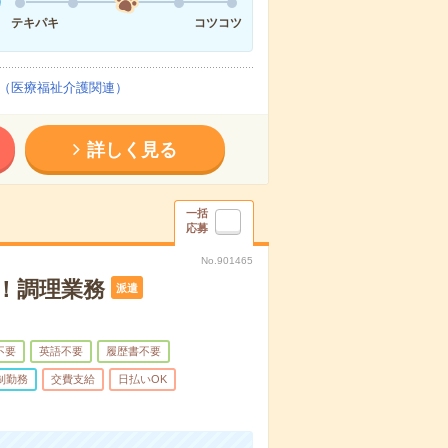
テキパキ
コツコツ
（医療福祉介護関連）
詳しく見る
一括
応募
No.901465
！調理業務
派遣
不要
英語不要
履歴書不要
制勤務
交費支給
日払いOK