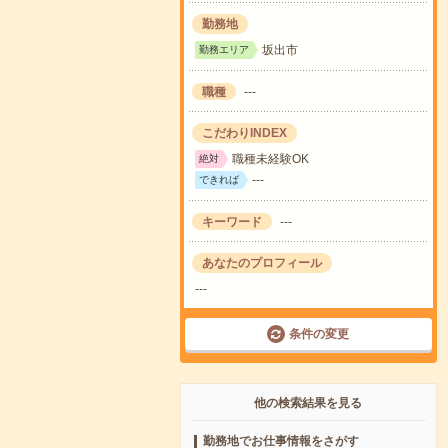
勤務地
坂出市
勤務エリア
職種
---
こだわりINDEX
職種未経験OK
絶対
---
できれば
キーワード
---
あなたのプロフィール
---
条件の変更
他の検索結果を見る
勤務地でお仕事情報をさがす