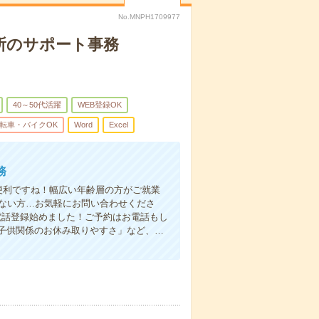
No.MNPH1709977
所のサポート事務
40～50代活躍
WEB登録OK
転車・バイクOK
Word
Excel
務
便利ですね！幅広い年齢層の方がご就業
はない方…お気軽にお問い合わせくださ
電話登録始めました！ご予約はお電話もし
「子供関係のお休み取りやすさ」など、…