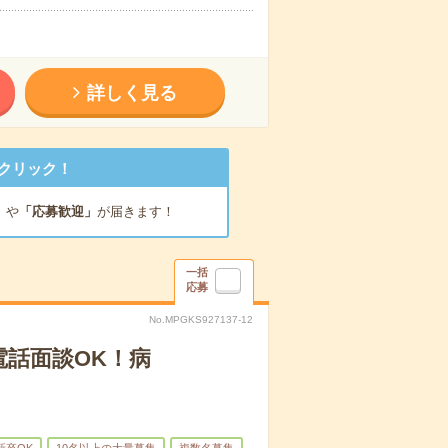
詳しく見る
クリック！
」
や
「応募歓迎」
が届きます！
一括
応募
No.MPGKS927137-12
電話面談OK！病
新卒OK
10名以上の大量募集
複数名募集