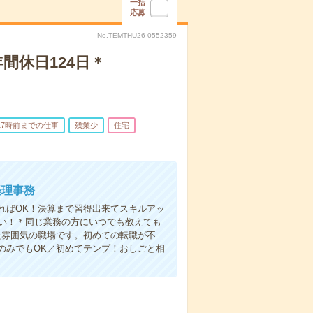
一括
応募
No.TEMTHU26-0552359
間休日124日＊
17時前までの仕事
残業少
住宅
経理事務
ればOK！決算まで習得出来てスキルアッ
すい！＊同じ業務の方にいつでも教えても
た雰囲気の職場です。初めての転職が不
のみでもOK／初めてテンプ！おしごと相