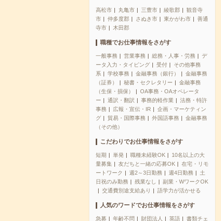
高松市
丸亀市
三豊市
綾歌郡
観音寺
市
仲多度郡
さぬき市
東かがわ市
善通
寺市
木田郡
職種でお仕事情報をさがす
一般事務
営業事務
総務・人事・労務
デ
ータ入力・タイピング
受付
その他事務
系
学校事務
金融事務（銀行）
金融事務
（証券）
秘書・セクレタリー
金融事務
（生保・損保）
OA事務・OAオペレータ
ー
通訳・翻訳
事務的軽作業
法務・特許
事務
広報・宣伝・IR
企画・マーケティン
グ
貿易・国際事務
外国語事務
金融事務
（その他）
こだわりでお仕事情報をさがす
短期
単発
職種未経験OK
10名以上の大
量募集
友だちと一緒の応募OK
在宅・リモ
ートワーク
週2～3日勤務
週4日勤務
土
日祝のみ勤務
残業なし
副業・WワークOK
交通費別途支給あり
語学力が活かせる
人気のワードでお仕事情報をさがす
急募
年齢不問
財団法人
英語
書類チェ