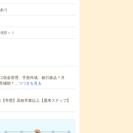
勤あり
8月～！
口現金管理、手形作成、銀行振込＊月
営補助＊…
つづきを見る
方【学歴】高校卒業以上【選考ステップ】