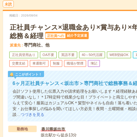
未読
掲載日
2026/08/04
正社員チャンス×退職金あり×賞与あり×年
総務＆経理
紹介予定派遣
正社員への
専門商社、他
派遣先
正社員登用あり
OA不要
英語不要
40～50代活躍
WEB登録OK
交費支給
車通勤可
制服
職場が禁煙
簿記
ここがポイント！
6ヶ月正社員チャンス＜坂出市＞専門商社で総務事務＆
会計ソフト使用した伝票入力や請求処理をお願いします＊経理経験あ
プ間違いなし！＊17時定時で残業少な目！プライベートと両立しや
らえて安心！服装はカジュアルOK＊髪型やネイルも自由！落ち着い
安・お仕事探しの悩みを聞いてほしい方必見！夜間・土曜開催・相談
談…
つづきを見る
勤務地
香川県坂出市
坂出駅から徒歩13分