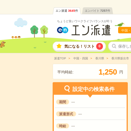
エン派遣
3645
件
エンバイト
7257
件
ちょうど良いワークライフバランスが叶う
中国・
気になる！リスト
0
保存し
派遣TOP
中国・四国
香川県
香川県坂出市
,
1
2
5
0
平均時給:
円
設定中の検索条件
期間
---
派遣形式
---
時給
---