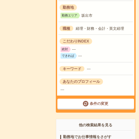
勤務地
坂出市
勤務エリア
職種
経理・財務・会計・英文経理
こだわりINDEX
---
絶対
---
できれば
キーワード
---
あなたのプロフィール
---
条件の変更
他の検索結果を見る
勤務地でお仕事情報をさがす