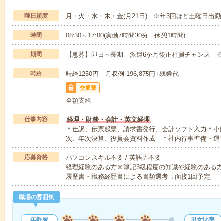
曜日頻度
月・火・水・木・金(月21日) ※年3回ほど土曜日出
時間
08:30～17:00(実働7時間30分 休憩1時間)
期間
【急募】即日～長期 派遣6か月後正社員チャンス ※
時給
時給1250円 月収例 196,875円+残業代
交通費
全額支給
仕事内容
経理・財務・会計・英文経理
＊仕訳、伝票起票、請求書発行、会計ソフト入力＊小
次、年次決算、役員会資料作成 ＊社内行事準備・運
応募資格
パソコンスキル不要 / 英語力不要
経理経験のある方※簿記3級程度の知識や経験のある
履歴書・職務経歴書による書類選考→面接1回予定
職場の雰囲気
年齢層
男女比率