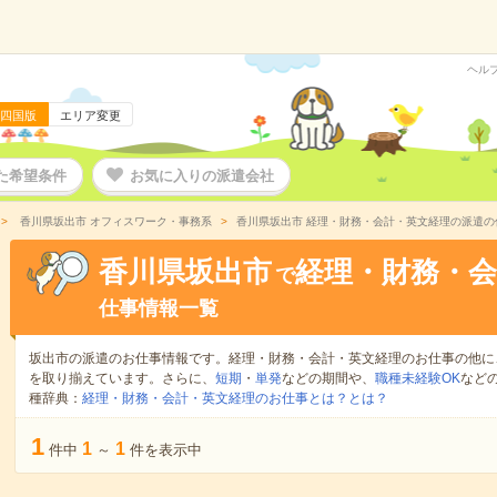
ヘル
四国版
エリア変更
た希望条件
お気に入りの派遣会社
香川県坂出市 オフィスワーク・事務系
香川県坂出市 経理・財務・会計・英文経理の派遣の
香川県坂出市
経理・財務・会
で
仕事情報一覧
坂出市の派遣のお仕事情報です。経理・財務・会計・英文経理のお仕事の他に
を取り揃えています。さらに、
短期
・
単発
などの期間や、
職種未経験OK
など
種辞典：
経理・財務・会計・英文経理のお仕事とは？とは？
1
1
1
件中
～
件を表示中