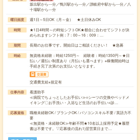
坂出駅から---分／鴨川駅から---分／讃岐府中駅から---分／八
十場駅から---分
週1日～5日OK（月～金） ★土日休みOK
曜日頻度
★1日4時間～の時短シフトOK★都合に合わせてシフトが決
時間
められますシフト例：7：00～16：009：…
長期のお仕事です。開始日はご相談ください！ ★急募
期間
無資格未経験：時給1250円～ 経験者：時給1350円～★日
時給
払い／週払い制度あり（月払いも選べます）※稼働開始時は
手続き完了次第のお支払いとなります。
交通費
交通費支給※規定有
看護助手
仕事内容
≪病院でちょっとしたお手伝い≫○シーツの交換やベッドメ
イキング〇お手洗い・入浴など生活のお手伝い○診…
職種未経験OK / ブランクOK / パソコンスキル不要 / 英語力不
応募資格
要
≪無資格・未経験OK≫年齢不問★10名以上採用予定★履歴
書は不要です。▽応募後の流れ1)翌営業日まで…