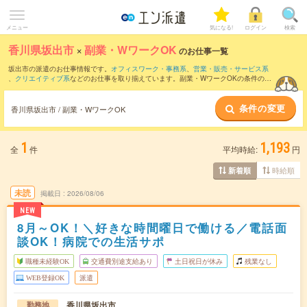
メニュー
気になる!
ログイン
検索
香川県坂出市
×
副業・WワークOK
のお仕事一覧
坂出市の派遣のお仕事情報です。
オフィスワーク・事務系
、
営業・販売・サービス系
、
クリエイティブ系
などのお仕事を取り揃えています。副業・WワークOKの条件の他
に、
交通費別途支給あり
、
職種未経験OK
、
友だちと一緒の応募OK
などのこだわり条
件も取り揃えています。
条件の変更
香川県坂出市 / 副業・WワークOK
1
1,193
全
件
平均時給:
円
時給順
新着順
未読
掲載日
2026/08/06
NEW
8月～OK！＼好きな時間曜日で働ける／電話面
談OK！病院での生活サポ
職種未経験OK
交通費別途支給あり
土日祝日が休み
残業なし
WEB登録OK
派遣
香川県坂出市
勤務地