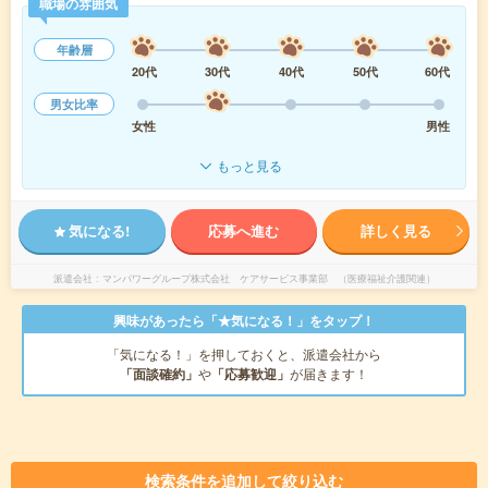
職場の雰囲気
年齢層
20代
30代
40代
50代
60代
男女比率
女性
男性
もっと見る
気になる!
応募へ進む
詳しく見る
派遣会社
マンパワーグループ株式会社 ケアサービス事業部 （医療福祉介護関連）
興味があったら「★気になる！」をタップ！
「気になる！」を押しておくと、派遣会社から
「面談確約」
や
「応募歓迎」
が届きます！
検索条件を追加して絞り込む