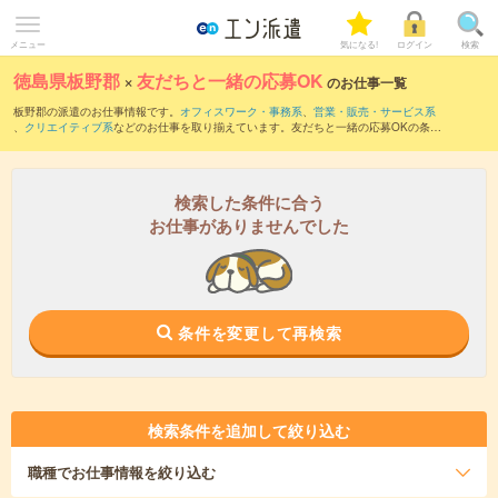
メニュー
気になる!
ログイン
検索
徳島県板野郡
×
友だちと一緒の応募OK
のお仕事一覧
板野郡の派遣のお仕事情報です。
オフィスワーク・事務系
、
営業・販売・サービス系
、
クリエイティブ系
などのお仕事を取り揃えています。友だちと一緒の応募OKの条件
の他に、
交通費別途支給あり
、
職種未経験OK
、
週4日勤務
などのこだわり条件も取り
揃えています。
検索した条件に合う
お仕事がありませんでした
条件を変更して再検索
検索条件を追加して絞り込む
職種
でお仕事情報を絞り込む