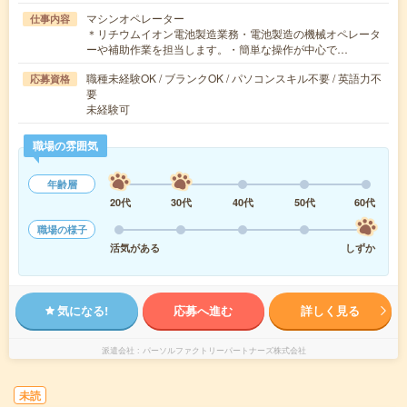
マシンオペレーター
仕事内容
＊リチウムイオン電池製造業務・電池製造の機械オペレータ
ーや補助作業を担当します。・簡単な操作が中心で…
職種未経験OK / ブランクOK / パソコンスキル不要 / 英語力不
応募資格
要
未経験可
職場の雰囲気
年齢層
20代
30代
40代
50代
60代
職場の様子
活気がある
しずか
気になる!
応募へ進む
詳しく見る
派遣会社
パーソルファクトリーパートナーズ株式会社
未読