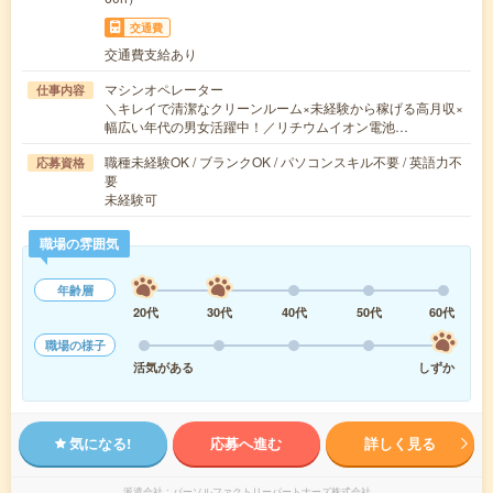
交通費
交通費支給あり
マシンオペレーター
仕事内容
＼キレイで清潔なクリーンルーム×未経験から稼げる高月収×
幅広い年代の男女活躍中！／リチウムイオン電池…
職種未経験OK / ブランクOK / パソコンスキル不要 / 英語力不
応募資格
要
未経験可
職場の雰囲気
年齢層
20代
30代
40代
50代
60代
職場の様子
活気がある
しずか
気になる!
応募へ進む
詳しく見る
派遣会社
パーソルファクトリーパートナーズ株式会社