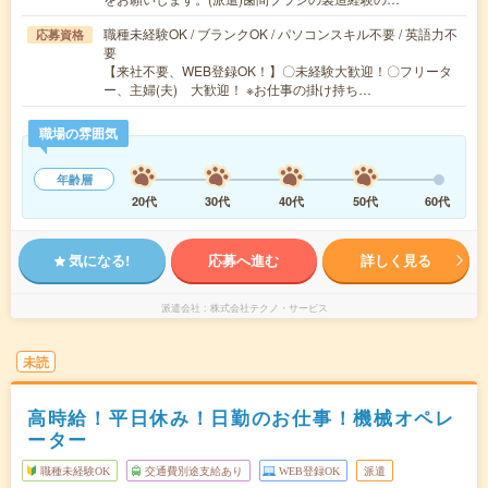
職種未経験OK / ブランクOK / パソコンスキル不要 / 英語力不
応募資格
要
【来社不要、WEB登録OK！】〇未経験大歓迎！〇フリータ
ー、主婦(夫) 大歓迎！ ※お仕事の掛け持ち…
職場の雰囲気
年齢層
20代
30代
40代
50代
60代
気になる!
応募へ進む
詳しく見る
派遣会社
株式会社テクノ・サービス
未読
高時給！平日休み！日勤のお仕事！機械オペレ
ーター
職種未経験OK
交通費別途支給あり
WEB登録OK
派遣