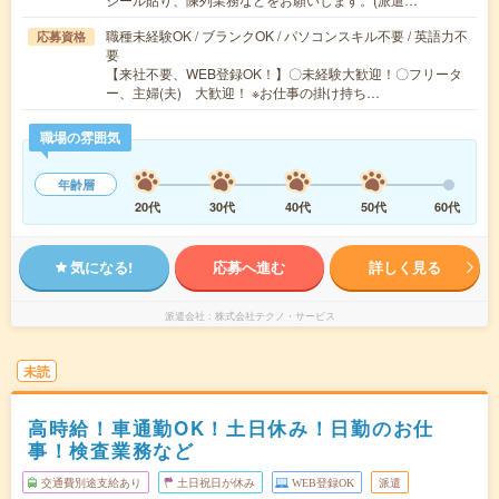
職種未経験OK / ブランクOK / パソコンスキル不要 / 英語力不
応募資格
要
【来社不要、WEB登録OK！】〇未経験大歓迎！〇フリータ
ー、主婦(夫) 大歓迎！ ※お仕事の掛け持ち…
職場の雰囲気
年齢層
20代
30代
40代
50代
60代
気になる!
応募へ進む
詳しく見る
派遣会社
株式会社テクノ・サービス
未読
高時給！車通勤OK！土日休み！日勤のお仕
事！検査業務など
交通費別途支給あり
土日祝日が休み
WEB登録OK
派遣