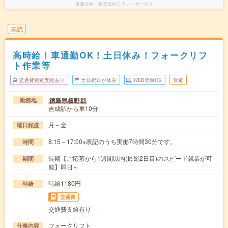
派遣会社
株式会社テクノ・サービス
未読
高時給！車通勤OK！土日休み！フォークリフ
ト作業等
交通費別途支給あり
土日祝日が休み
WEB登録OK
派遣
徳島県板野郡
勤務地
吉成駅から車10分
月～金
曜日頻度
8:15～17:00※表記のうち実働7時間30分です。
時間
長期【ご応募から1週間以内(最短2日目)のスピード就業が可
期間
能】即日～
時給1180円
時給
交通費
交通費支給有り
フォークリフト
仕事内容