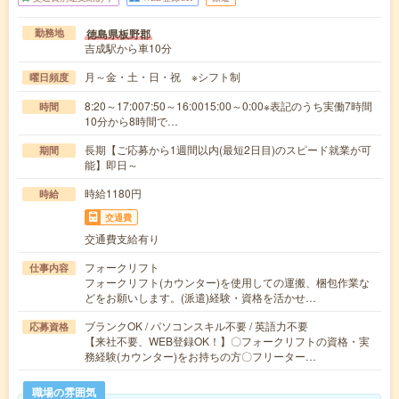
徳島県板野郡
勤務地
吉成駅から車10分
月～金・土・日・祝 ※シフト制
曜日頻度
8:20～17:007:50～16:0015:00～0:00※表記のうち実働7時間
時間
10分から8時間で…
長期【ご応募から1週間以内(最短2日目)のスピード就業が可
期間
能】即日～
時給1180円
時給
交通費
交通費支給有り
フォークリフト
仕事内容
フォークリフト(カウンター)を使用しての運搬、梱包作業な
どをお願いします。(派遣)経験・資格を活かせ…
ブランクOK / パソコンスキル不要 / 英語力不要
応募資格
【来社不要、WEB登録OK！】〇フォークリフトの資格・実
務経験(カウンター)をお持ちの方〇フリーター…
職場の雰囲気