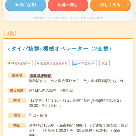
気になる!
応募へ進む
詳しく見る
派遣会社
パーソルファクトリーパートナーズ株式会社
未読
<タイパ抜群>機械オペレーター（2交替）
職種未経験OK
交通費別途支給あり
WEB登録OK
派遣
徳島県板野郡
勤務地
徳島駅から---分／教会前駅から---分／金比羅前駅から---分
週4日以内の勤務 ※要相談
曜日頻度
【2交替】1）8:30～18:25 休憩115分 [実働]8時間00分2）
時間
20:30～翌6:25 休…
即日～長期
期間
基本時給1350円・深夜時給1688円 ※交通費全額支給（規定
時給
あり） 【月収例】30.3万円（20日勤務＋残業40h＋深夜
60h）