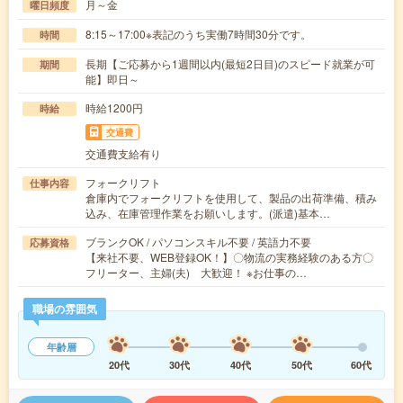
月～金
曜日頻度
8:15～17:00※表記のうち実働7時間30分です。
時間
長期【ご応募から1週間以内(最短2日目)のスピード就業が可
期間
能】即日～
時給1200円
時給
交通費
交通費支給有り
フォークリフト
仕事内容
倉庫内でフォークリフトを使用して、製品の出荷準備、積み
込み、在庫管理作業をお願いします。(派遣)基本…
ブランクOK / パソコンスキル不要 / 英語力不要
応募資格
【来社不要、WEB登録OK！】〇物流の実務経験のある方〇
フリーター、主婦(夫) 大歓迎！ ※お仕事の…
職場の雰囲気
年齢層
20代
30代
40代
50代
60代