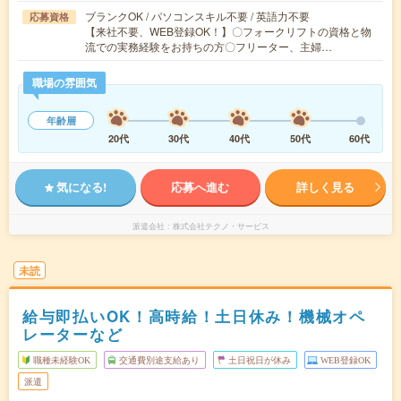
ブランクOK / パソコンスキル不要 / 英語力不要
応募資格
【来社不要、WEB登録OK！】〇フォークリフトの資格と物
流での実務経験をお持ちの方〇フリーター、主婦…
職場の雰囲気
年齢層
20代
30代
40代
50代
60代
気になる!
応募へ進む
詳しく見る
派遣会社
株式会社テクノ・サービス
未読
給与即払いOK！高時給！土日休み！機械オペ
レーターなど
職種未経験OK
交通費別途支給あり
土日祝日が休み
WEB登録OK
派遣