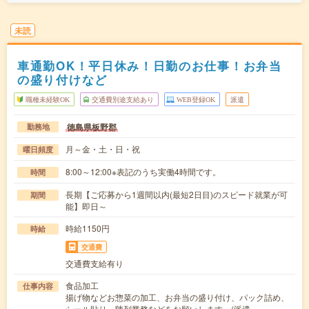
未読
車通勤OK！平日休み！日勤のお仕事！お弁当
の盛り付けなど
職種未経験OK
交通費別途支給あり
WEB登録OK
派遣
徳島県板野郡
勤務地
月～金・土・日・祝
曜日頻度
8:00～12:00※表記のうち実働4時間です。
時間
長期【ご応募から1週間以内(最短2日目)のスピード就業が可
期間
能】即日～
時給1150円
時給
交通費
交通費支給有り
食品加工
仕事内容
揚げ物などお惣菜の加工、お弁当の盛り付け、パック詰め、
シール貼り、陳列業務などをお願いします。(派遣…