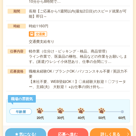
10分から8時間で…
長期【ご応募から1週間以内(最短2日目)のスピード就業が可
期間
能】即日～
時給1160円
時給
交通費
交通費支給有り
軽作業（仕分け・ピッキング・検品、商品管理）
仕事内容
ライン作業で、医薬品の梱包、検品などの作業をお願いしま
す。(派遣)ウレシイ小休憩あり、仕事の合間にリ…
職種未経験OK / ブランクOK / パソコンスキル不要 / 英語力不
応募資格
要
【来社不要、WEB登録OK！】〇未経験大歓迎！〇フリータ
ー、主婦(夫) 大歓迎！ ※お仕事の掛け持ち…
職場の雰囲気
年齢層
20代
30代
40代
50代
60代
気になる!
応募へ進む
詳しく見る