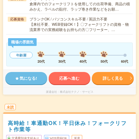
倉庫内でのフォークリフトを使用しての出荷準備、商品の積
みかえ、ラベルの貼付、ラップ巻き作業などをお願…
ブランクOK / パソコンスキル不要 / 英語力不要
応募資格
【来社不要、WEB登録OK！】〇フォークリフトの資格・物
流業界での実務経験をお持ちの方〇フリーター、…
職場の雰囲気
年齢層
20代
30代
40代
50代
60代
気になる!
応募へ進む
詳しく見る
派遣会社
株式会社テクノ・サービス
未読
高時給！車通勤OK！平日休み！フォークリフ
ト作業等
交通費別途支給あり
WEB登録OK
派遣