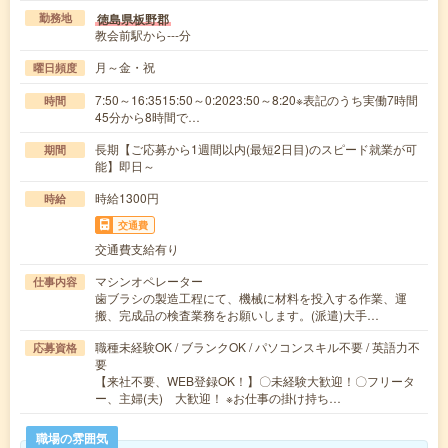
徳島県板野郡
勤務地
教会前駅から---分
月～金・祝
曜日頻度
7:50～16:3515:50～0:2023:50～8:20※表記のうち実働7時間
時間
45分から8時間で…
長期【ご応募から1週間以内(最短2日目)のスピード就業が可
期間
能】即日～
時給1300円
時給
交通費
交通費支給有り
マシンオペレーター
仕事内容
歯ブラシの製造工程にて、機械に材料を投入する作業、運
搬、完成品の検査業務をお願いします。(派遣)大手…
職種未経験OK / ブランクOK / パソコンスキル不要 / 英語力不
応募資格
要
【来社不要、WEB登録OK！】〇未経験大歓迎！〇フリータ
ー、主婦(夫) 大歓迎！ ※お仕事の掛け持ち…
職場の雰囲気