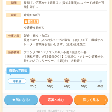
長期【ご応募から1週間以内(最短2日目)のスピード就業が可
期間
能】即日～
時給1250円
時給
交通費
交通費支給有り
製造（組立・加工）
仕事内容
長さ60cmくらいの鉄パイプの製造、口絞り加工、機械オペ
レーター作業をお願いします。(派遣)派遣先に…
ブランクOK / パソコンスキル不要 / 英語力不要
応募資格
【来社不要、WEB登録OK！】〇玉掛け・クレーン資格をお
持ちの方〇フリーター、主婦(夫) 大歓迎！ …
職場の雰囲気
年齢層
20代
30代
40代
50代
60代
気になる!
応募へ進む
詳しく見る
派遣会社
株式会社テクノ・サービス