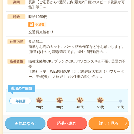
長期【ご応募から1週間以内(最短2日目)のスピード就業が可
期間
能】即日～
時給1050円
時給
交通費
交通費支給有り
食品加工
仕事内容
簡単なお肉のカット、パック詰め作業などをお願いします。
(派遣)きれいな職場環境です。週4～5日勤務の…
職種未経験OK / ブランクOK / パソコンスキル不要 / 英語力不
応募資格
要
【来社不要、WEB登録OK！】〇未経験大歓迎！〇フリータ
ー、主婦(夫) 大歓迎！ ※お仕事の掛け持ち…
職場の雰囲気
年齢層
20代
30代
40代
50代
60代
気になる!
応募へ進む
詳しく見る