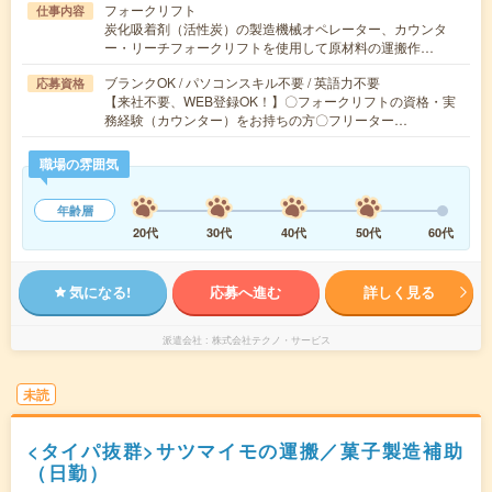
フォークリフト
仕事内容
炭化吸着剤（活性炭）の製造機械オペレーター、カウンタ
ー・リーチフォークリフトを使用して原材料の運搬作…
ブランクOK / パソコンスキル不要 / 英語力不要
応募資格
【来社不要、WEB登録OK！】〇フォークリフトの資格・実
務経験（カウンター）をお持ちの方〇フリーター…
職場の雰囲気
年齢層
20代
30代
40代
50代
60代
気になる!
応募へ進む
詳しく見る
派遣会社
株式会社テクノ・サービス
未読
<タイパ抜群>サツマイモの運搬／菓子製造補助
（日勤）