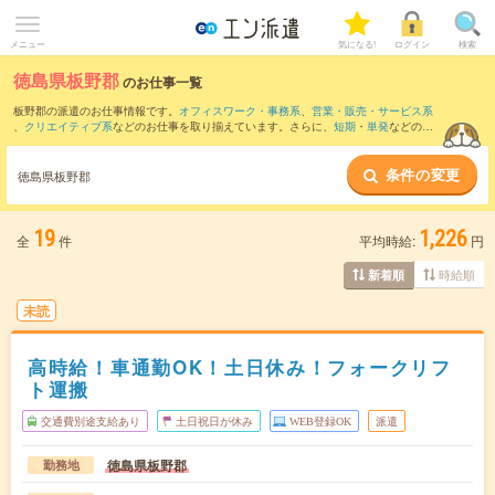
メニュー
気になる!
ログイン
検索
徳島県板野郡
のお仕事一覧
板野郡の派遣のお仕事情報です。
オフィスワーク・事務系
、
営業・販売・サービス系
、
クリエイティブ系
などのお仕事を取り揃えています。さらに、
短期
・
単発
などの期
間や、
職種未経験OK
などのこだわり条件で絞り込んでいただけます。
条件の変更
また、
徳島市
・
鳴門市
・
東かがわ市
・
名西郡
など隣接エリアのお仕事もご確認いただ
徳島県板野郡
けます。
19
1,226
全
件
平均時給:
円
時給順
新着順
未読
高時給！車通勤OK！土日休み！フォークリフ
ト運搬
交通費別途支給あり
土日祝日が休み
WEB登録OK
派遣
徳島県板野郡
勤務地