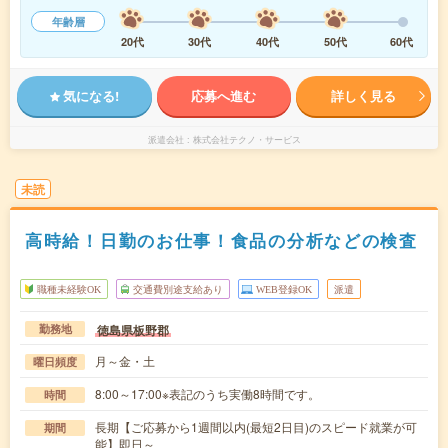
年齢層
20代
30代
40代
50代
60代
気になる!
応募へ進む
詳しく見る
派遣会社
株式会社テクノ・サービス
未読
高時給！日勤のお仕事！食品の分析などの検査
職種未経験OK
交通費別途支給あり
WEB登録OK
派遣
徳島県板野郡
勤務地
月～金・土
曜日頻度
8:00～17:00※表記のうち実働8時間です。
時間
長期【ご応募から1週間以内(最短2日目)のスピード就業が可
期間
能】即日～