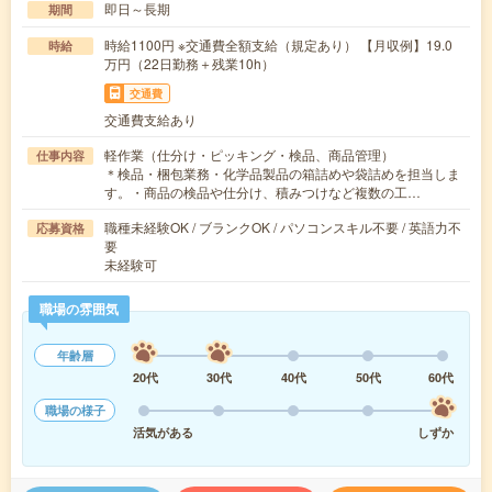
即日～長期
期間
時給1100円 ※交通費全額支給（規定あり） 【月収例】19.0
時給
万円（22日勤務＋残業10h）
交通費
交通費支給あり
軽作業（仕分け・ピッキング・検品、商品管理）
仕事内容
＊検品・梱包業務・化学品製品の箱詰めや袋詰めを担当しま
す。・商品の検品や仕分け、積みつけなど複数の工…
職種未経験OK / ブランクOK / パソコンスキル不要 / 英語力不
応募資格
要
未経験可
職場の雰囲気
年齢層
20代
30代
40代
50代
60代
職場の様子
活気がある
しずか