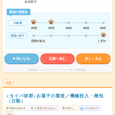
未経験可
職場の雰囲気
年齢層
20代
30代
40代
50代
60代
職場の様子
活気がある
しずか
気になる!
応募へ進む
詳しく見る
派遣会社
パーソルファクトリーパートナーズ株式会社
未読
<タイパ抜群>お菓子の製造／機械投入・梱包
（日勤）
職種未経験OK
交通費別途支給あり
残業なし
WEB登録OK
派遣