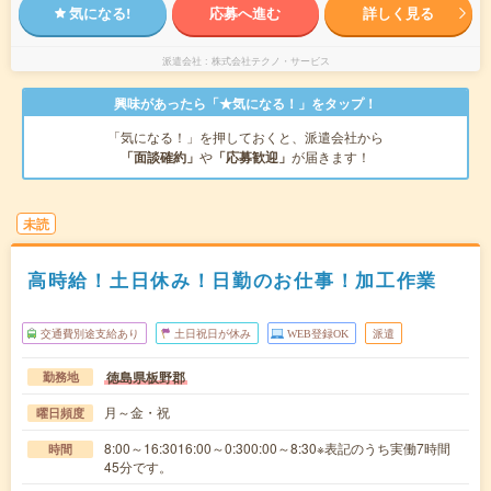
気になる!
応募へ進む
詳しく見る
派遣会社
株式会社テクノ・サービス
興味があったら「★気になる！」をタップ！
「気になる！」を押しておくと、派遣会社から
「面談確約」
や
「応募歓迎」
が届きます！
未読
高時給！土日休み！日勤のお仕事！加工作業
交通費別途支給あり
土日祝日が休み
WEB登録OK
派遣
徳島県板野郡
勤務地
月～金・祝
曜日頻度
8:00～16:3016:00～0:300:00～8:30※表記のうち実働7時間
時間
45分です。