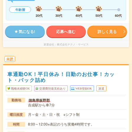
年齢層
20代
30代
40代
50代
60代
気になる!
応募へ進む
詳しく見る
派遣会社
株式会社テクノ・サービス
未読
車通勤OK！平日休み！日勤のお仕事！カッ
ト・パック詰め
職種未経験OK
交通費別途支給あり
WEB登録OK
派遣
徳島県板野郡
勤務地
吉成駅から車7分
月～金・土・日・祝 ※シフト制
曜日頻度
8:00～12:00※表記のうち実働4時間です。
時間