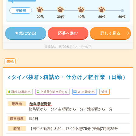
年齢層
20代
30代
40代
50代
60代
気になる!
応募へ進む
詳しく見る
派遣会社
株式会社テクノ・サービス
未読
<タイパ抜群>箱詰め・仕分け／軽作業（日勤）
職種未経験OK
交通費別途支給あり
WEB登録OK
派遣
徳島県板野郡
勤務地
徳島駅から---分／吉成駅から---分／池谷駅から---分
週5日
曜日頻度
【日中の勤務】8:20～17:00 休憩75分 [実働]7時間25分
時間