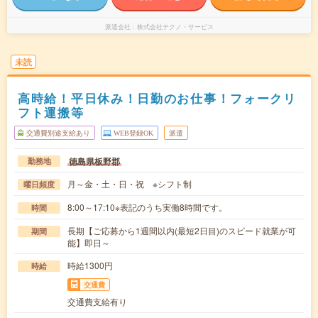
派遣会社
株式会社テクノ・サービス
未読
高時給！平日休み！日勤のお仕事！フォークリ
フト運搬等
交通費別途支給あり
WEB登録OK
派遣
徳島県板野郡
勤務地
月～金・土・日・祝 ※シフト制
曜日頻度
8:00～17:10※表記のうち実働8時間です。
時間
長期【ご応募から1週間以内(最短2日目)のスピード就業が可
期間
能】即日～
時給1300円
時給
交通費
交通費支給有り