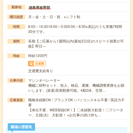
徳島県板野郡
勤務地
月～金・土・日・祝 ※シフト制
曜日頻度
8:00～16:3016:00～0:300:00～8:30※表記のうち実働7時間
時間
30分です。
長期【ご応募から1週間以内(最短2日目)のスピード就業が可
期間
能】即日～
時給1200円
時給
交通費
交通費支給有り
マシンオペレーター
仕事内容
機械に材料セット、投入、検品、運搬、機械調整業務をお願
いします。(派遣)長期勤務可能。4勤2休。交替…
職種未経験OK / ブランクOK / パソコンスキル不要 / 英語力不
応募資格
要
【来社不要、WEB登録OK！】〇未経験大歓迎！〇フリータ
ー、主婦(夫) 大歓迎！ ※お仕事の掛け持ち…
職場の雰囲気