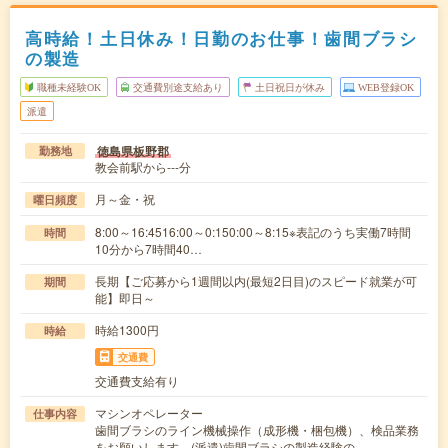
高時給！土日休み！日勤のお仕事！歯間ブラシ
の製造
職種未経験OK
交通費別途支給あり
土日祝日が休み
WEB登録OK
派遣
徳島県板野郡
勤務地
教会前駅から---分
月～金・祝
曜日頻度
8:00～16:4516:00～0:150:00～8:15※表記のうち実働7時間
時間
10分から7時間40…
長期【ご応募から1週間以内(最短2日目)のスピード就業が可
期間
能】即日～
時給1300円
時給
交通費
交通費支給有り
マシンオペレーター
仕事内容
歯間ブラシのライン機械操作（成形機・梱包機）、検品業務
をお願いします。(派遣)歯間ブラシの製造経験の…