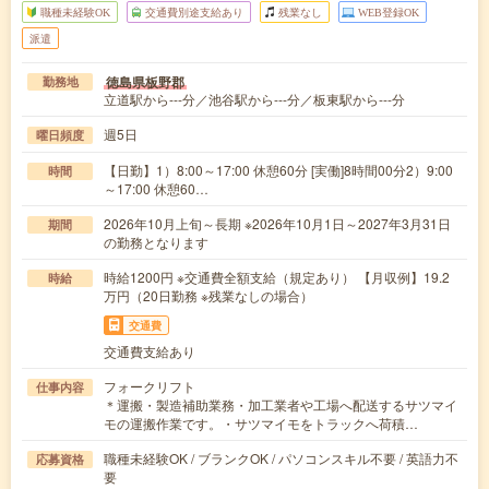
職種未経験OK
交通費別途支給あり
残業なし
WEB登録OK
派遣
徳島県板野郡
勤務地
立道駅から---分／池谷駅から---分／板東駅から---分
週5日
曜日頻度
【日勤】1）8:00～17:00 休憩60分 [実働]8時間00分2）9:00
時間
～17:00 休憩60…
2026年10月上旬～長期 ※2026年10月1日～2027年3月31日
期間
の勤務となります
時給1200円 ※交通費全額支給（規定あり） 【月収例】19.2
時給
万円（20日勤務 ※残業なしの場合）
交通費
交通費支給あり
フォークリフト
仕事内容
＊運搬・製造補助業務・加工業者や工場へ配送するサツマイ
モの運搬作業です。・サツマイモをトラックへ荷積…
職種未経験OK / ブランクOK / パソコンスキル不要 / 英語力不
応募資格
要