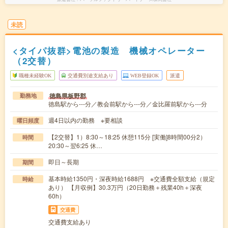
未読
<タイパ抜群>電池の製造 機械オペレーター
（2交替）
職種未経験OK
交通費別途支給あり
WEB登録OK
派遣
徳島県板野郡
勤務地
徳島駅から---分／教会前駅から---分／金比羅前駅から---分
週4日以内の勤務 ※要相談
曜日頻度
【2交替】1）8:30～18:25 休憩115分 [実働]8時間00分2）
時間
20:30～翌6:25 休…
即日～長期
期間
基本時給1350円・深夜時給1688円 ※交通費全額支給（規定
時給
あり） 【月収例】30.3万円（20日勤務＋残業40h＋深夜
60h）
交通費
交通費支給あり