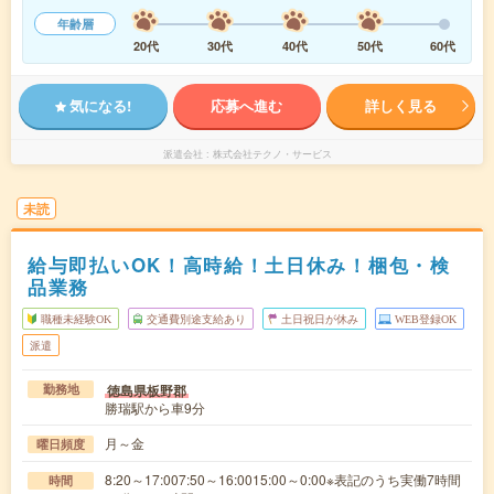
年齢層
20代
30代
40代
50代
60代
気になる!
応募へ進む
詳しく見る
派遣会社
株式会社テクノ・サービス
未読
給与即払いOK！高時給！土日休み！梱包・検
品業務
職種未経験OK
交通費別途支給あり
土日祝日が休み
WEB登録OK
派遣
徳島県板野郡
勤務地
勝瑞駅から車9分
月～金
曜日頻度
8:20～17:007:50～16:0015:00～0:00※表記のうち実働7時間
時間