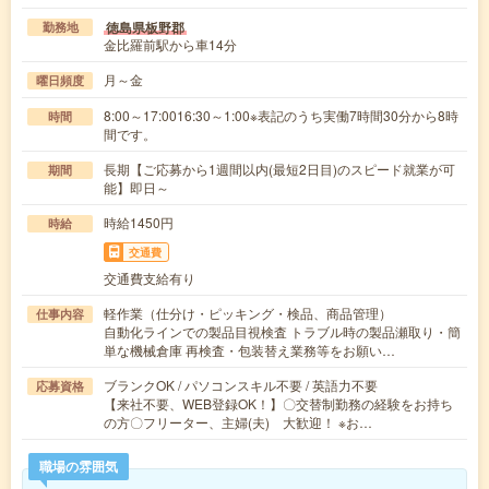
徳島県板野郡
勤務地
金比羅前駅から車14分
月～金
曜日頻度
8:00～17:0016:30～1:00※表記のうち実働7時間30分から8時
時間
間です。
長期【ご応募から1週間以内(最短2日目)のスピード就業が可
期間
能】即日～
時給1450円
時給
交通費
交通費支給有り
軽作業（仕分け・ピッキング・検品、商品管理）
仕事内容
自動化ラインでの製品目視検査 トラブル時の製品瀬取り・簡
単な機械倉庫 再検査・包装替え業務等をお願い…
ブランクOK / パソコンスキル不要 / 英語力不要
応募資格
【来社不要、WEB登録OK！】〇交替制勤務の経験をお持ち
の方〇フリーター、主婦(夫) 大歓迎！ ※お…
職場の雰囲気