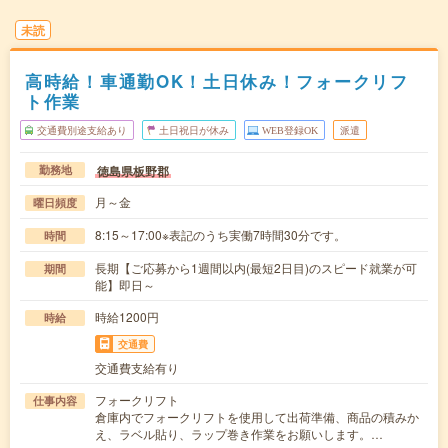
未読
高時給！車通勤OK！土日休み！フォークリフ
ト作業
交通費別途支給あり
土日祝日が休み
WEB登録OK
派遣
徳島県板野郡
勤務地
月～金
曜日頻度
8:15～17:00※表記のうち実働7時間30分です。
時間
長期【ご応募から1週間以内(最短2日目)のスピード就業が可
期間
能】即日～
時給1200円
時給
交通費
交通費支給有り
フォークリフト
仕事内容
倉庫内でフォークリフトを使用して出荷準備、商品の積みか
え、ラベル貼り、ラップ巻き作業をお願いします。…