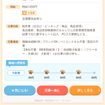
時給1250円
時給
交通費
交通費支給有り
軽作業（仕分け・ピッキング・検品、商品管理）
仕事内容
食品素材、食品添加物素材のカルシウム分析業務官能検査、
結果で出た数字をシート記入・PC入力業務などを…
職種未経験OK / ブランクOK / パソコンスキル不要 / 英語力不
応募資格
要
【来社不要、WEB登録OK！】〇未経験大歓迎！〇フリータ
ー、主婦(夫) 大歓迎！ ※お仕事の掛け持ち…
職場の雰囲気
年齢層
20代
30代
40代
50代
60代
気になる!
応募へ進む
詳しく見る
派遣会社
株式会社テクノ・サービス