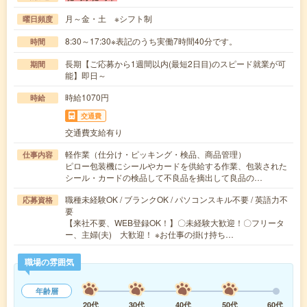
月～金・土 ※シフト制
曜日頻度
8:30～17:30※表記のうち実働7時間40分です。
時間
長期【ご応募から1週間以内(最短2日目)のスピード就業が可
期間
能】即日～
時給1070円
時給
交通費
交通費支給有り
軽作業（仕分け・ピッキング・検品、商品管理）
仕事内容
ピロー包装機にシールやカードを供給する作業、包装された
シール・カードの検品して不良品を摘出して良品の…
職種未経験OK / ブランクOK / パソコンスキル不要 / 英語力不
応募資格
要
【来社不要、WEB登録OK！】〇未経験大歓迎！〇フリータ
ー、主婦(夫) 大歓迎！ ※お仕事の掛け持ち…
職場の雰囲気
年齢層
20代
30代
40代
50代
60代