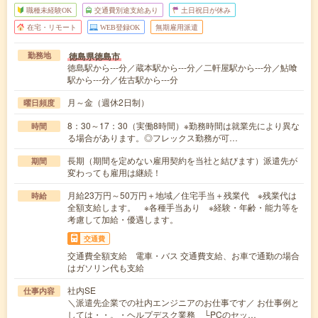
職種未経験OK
交通費別途支給あり
土日祝日が休み
在宅・リモート
WEB登録OK
無期雇用派遣
徳島県徳島市
勤務地
徳島駅から---分／蔵本駅から---分／二軒屋駅から---分／鮎喰
駅から---分／佐古駅から---分
月～金（週休2日制）
曜日頻度
8：30～17：30（実働8時間）※勤務時間は就業先により異な
時間
る場合があります。◎フレックス勤務が可…
長期（期間を定めない雇用契約を当社と結びます）派遣先が
期間
変わっても雇用は継続！
月給23万円～50万円＋地域／住宅手当＋残業代 ※残業代は
時給
全額支給します。 ※各種手当あり ※経験・年齢・能力等を
考慮して加給・優遇します。
交通費
交通費全額支給 電車・バス 交通費支給、お車で通勤の場合
はガソリン代も支給
社内SE
仕事内容
＼派遣先企業での社内エンジニアのお仕事です／ お仕事例と
しては・・。・ヘルプデスク業務 └PCのセッ…