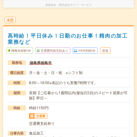
派遣会社
株式会社テクノ・サービス
未読
高時給！平日休み！日勤のお仕事！精肉の加工
業務など
職種未経験OK
交通費別途支給あり
WEB登録OK
派遣
徳島県徳島市
勤務地
月～金・土・日・祝 ※シフト制
曜日頻度
8:00～16:00※表記のうち実働7時間です。
時間
長期【ご応募から1週間以内(最短2日目)のスピード就業が可
期間
能】即日～
時給1150円
時給
交通費
交通費支給有り
食品加工
仕事内容