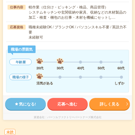
軽作業（仕分け・ピッキング・検品、商品管理）
仕事内容
システムキッチンや玄関収納や家具、収納などの木材製品の
加工・検査・梱包のお仕事・木材を機械にセットし…
職種未経験OK / ブランクOK / パソコンスキル不要 / 英語力不
応募資格
要
未経験可
職場の雰囲気
年齢層
20代
30代
40代
50代
60代
職場の様子
活気がある
しずか
気になる!
応募へ進む
詳しく見る
派遣会社
パーソルファクトリーパートナーズ株式会社
未読