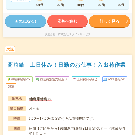
20代
30代
40代
50代
60代
気になる!
応募へ進む
詳しく見る
派遣会社
株式会社テクノ・サービス
未読
高時給！土日休み！日勤のお仕事！入出荷作業
職種未経験OK
交通費別途支給あり
土日祝日が休み
WEB登録OK
派遣
徳島県徳島市
勤務地
月～金
曜日頻度
8:30～17:30※表記のうち実働8時間です。
時間
長期【ご応募から1週間以内(最短2日目)のスピード就業が可
期間
能】即日～