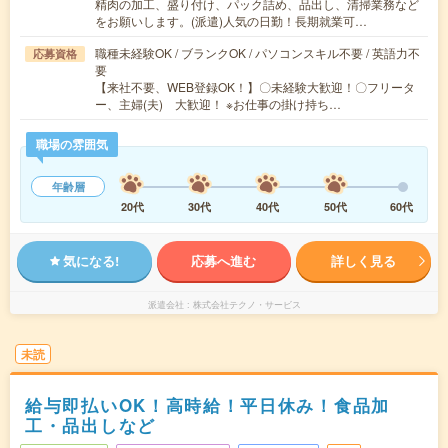
精肉の加工、盛り付け、パック詰め、品出し、清掃業務など
をお願いします。(派遣)人気の日勤！長期就業可…
職種未経験OK / ブランクOK / パソコンスキル不要 / 英語力不
応募資格
要
【来社不要、WEB登録OK！】〇未経験大歓迎！〇フリータ
ー、主婦(夫) 大歓迎！ ※お仕事の掛け持ち…
職場の雰囲気
年齢層
20代
30代
40代
50代
60代
気になる!
応募へ進む
詳しく見る
派遣会社
株式会社テクノ・サービス
未読
給与即払いOK！高時給！平日休み！食品加
工・品出しなど