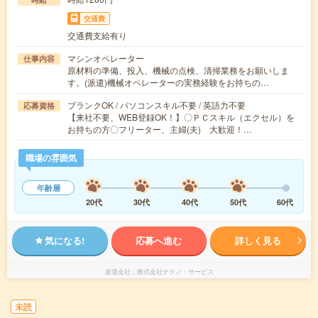
交通費
交通費支給有り
マシンオペレーター
仕事内容
原材料の準備、投入、機械の点検、清掃業務をお願いしま
す。(派遣)機械オペレーターの実務経験をお持ちの…
ブランクOK / パソコンスキル不要 / 英語力不要
応募資格
【来社不要、WEB登録OK！】〇ＰＣスキル（エクセル）を
お持ちの方〇フリーター、主婦(夫) 大歓迎！…
職場の雰囲気
年齢層
20代
30代
40代
50代
60代
気になる!
応募へ進む
詳しく見る
派遣会社
株式会社テクノ・サービス
未読