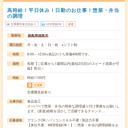
高時給！平日休み！日勤のお仕事！惣菜・弁当
の調理
交通費別途支給あり
WEB登録OK
派遣
徳島県徳島市
勤務地
月～金・土・日・祝 ※シフト制
曜日頻度
8:00～12:00※表記のうち実働4時間です。
時間
長期【ご応募から1週間以内(最短2日目)のスピード就業が可
期間
能】即日～
時給1100円
時給
交通費
交通費支給有り
食品加工
仕事内容
スーパーで惣菜・弁当の簡単な調理盛り付け業務をお願いし
ます。(派遣)経験を活かして活躍できるチャンス…
ブランクOK / パソコンスキル不要 / 英語力不要
応募資格
【来社不要、WEB登録OK！】〇惣菜・弁当の調理経験をお