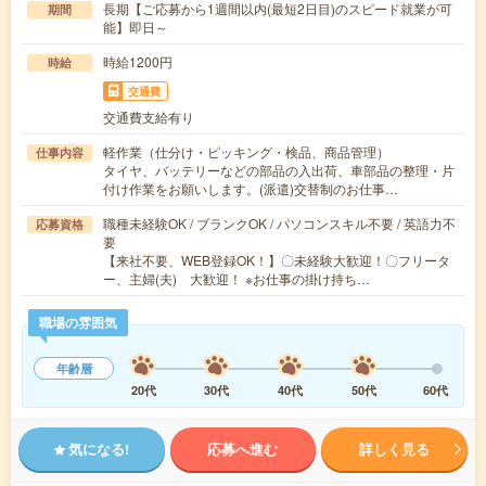
長期【ご応募から1週間以内(最短2日目)のスピード就業が可
期間
能】即日～
時給1200円
時給
交通費
交通費支給有り
軽作業（仕分け・ピッキング・検品、商品管理）
仕事内容
タイヤ、バッテリーなどの部品の入出荷、車部品の整理・片
付け作業をお願いします。(派遣)交替制のお仕事…
職種未経験OK / ブランクOK / パソコンスキル不要 / 英語力不
応募資格
要
【来社不要、WEB登録OK！】〇未経験大歓迎！〇フリータ
ー、主婦(夫) 大歓迎！ ※お仕事の掛け持ち…
職場の雰囲気
年齢層
20代
30代
40代
50代
60代
気になる!
応募へ進む
詳しく見る