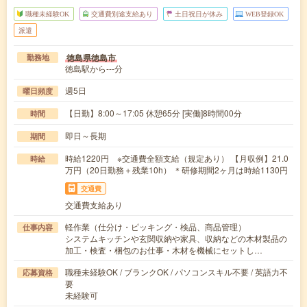
職種未経験OK
交通費別途支給あり
土日祝日が休み
WEB登録OK
派遣
徳島県徳島市
勤務地
徳島駅から---分
週5日
曜日頻度
【日勤】8:00～17:05 休憩65分 [実働]8時間00分
時間
即日～長期
期間
時給1220円 ※交通費全額支給（規定あり） 【月収例】21.0
時給
万円（20日勤務＋残業10h） ＊研修期間2ヶ月は時給1130円
交通費
交通費支給あり
軽作業（仕分け・ピッキング・検品、商品管理）
仕事内容
システムキッチンや玄関収納や家具、収納などの木材製品の
加工・検査・梱包のお仕事・木材を機械にセットし…
職種未経験OK / ブランクOK / パソコンスキル不要 / 英語力不
応募資格
要
未経験可