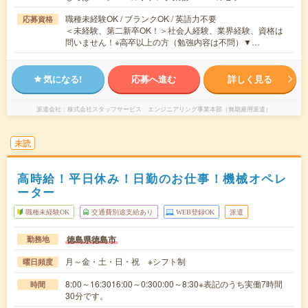
職種未経験OK / ブランクOK / 英語力不要
応募資格
＜未経験、第二新卒OK！＞社会人経験、業界経験、資格は
問いません！※高卒以上の方（勉強内容は不問）▼…
気になる!
応募へ進む
詳しく見る
派遣会社
株式会社スタッフサービス エンジニアリング事業本部（無期雇用派遣）
未読
高時給！平日休み！日勤のお仕事！機械オペレ
ーター
職種未経験OK
交通費別途支給あり
WEB登録OK
派遣
徳島県徳島市
勤務地
月～金・土・日・祝 ※シフト制
曜日頻度
8:00～16:3016:00～0:300:00～8:30※表記のうち実働7時間
時間
30分です。