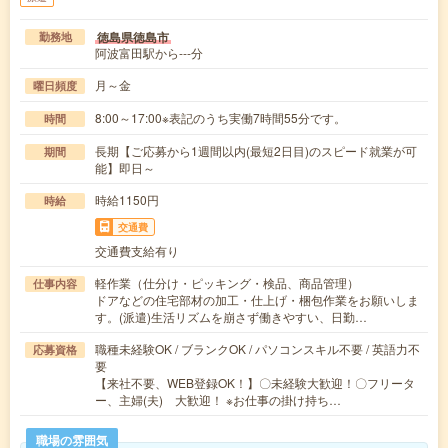
徳島県徳島市
勤務地
阿波富田駅から---分
月～金
曜日頻度
8:00～17:00※表記のうち実働7時間55分です。
時間
長期【ご応募から1週間以内(最短2日目)のスピード就業が可
期間
能】即日～
時給1150円
時給
交通費
交通費支給有り
軽作業（仕分け・ピッキング・検品、商品管理）
仕事内容
ドアなどの住宅部材の加工・仕上げ・梱包作業をお願いしま
す。(派遣)生活リズムを崩さず働きやすい、日勤…
職種未経験OK / ブランクOK / パソコンスキル不要 / 英語力不
応募資格
要
【来社不要、WEB登録OK！】〇未経験大歓迎！〇フリータ
ー、主婦(夫) 大歓迎！ ※お仕事の掛け持ち…
職場の雰囲気