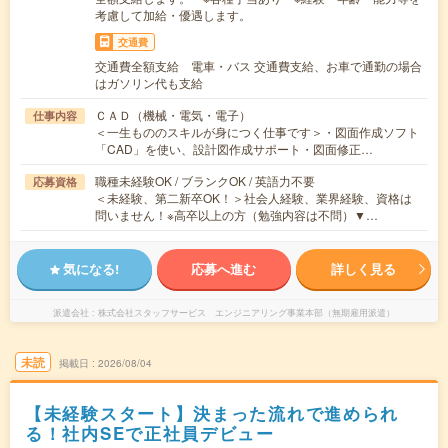
考慮して加給・優遇します。
交通費
交通費全額支給 電車・バス 交通費支給、お車で通勤の場合
はガソリン代も支給
ＣＡＤ（機械・電気・電子）
仕事内容
＜一生もののスキルが身につく仕事です＞・図面作成ソフト
「CAD」を使い、設計図作成サポート・図面修正…
職種未経験OK / ブランクOK / 英語力不要
応募資格
＜未経験、第二新卒OK！＞社会人経験、業界経験、資格は
問いません！※高卒以上の方（勉強内容は不問）▼…
気になる!
応募へ進む
詳しく見る
派遣会社
株式会社スタッフサービス エンジニアリング事業本部（無期雇用派遣）
未読
掲載日
2026/08/04
【未経験スタート】決まった流れで進められ
る！社内SEで正社員デビュー