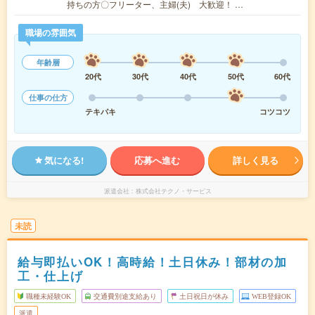
持ちの方〇フリーター、主婦(夫) 大歓迎！ …
職場の雰囲気
年齢層
20代
30代
40代
50代
60代
仕事の仕方
テキパキ
コツコツ
気になる!
応募へ進む
詳しく見る
派遣会社
株式会社テクノ・サービス
未読
給与即払いOK！高時給！土日休み！部材の加
工・仕上げ
職種未経験OK
交通費別途支給あり
土日祝日が休み
WEB登録OK
派遣