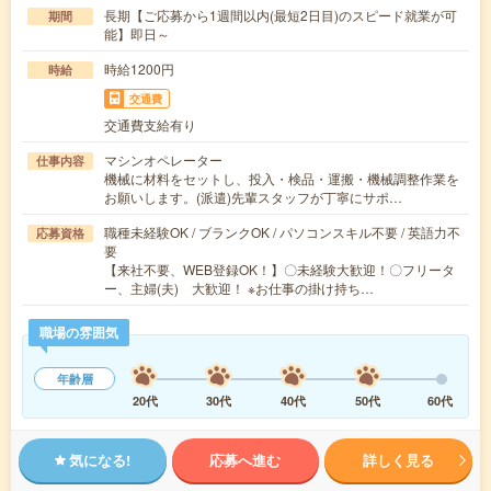
長期【ご応募から1週間以内(最短2日目)のスピード就業が可
期間
能】即日～
時給1200円
時給
交通費
交通費支給有り
マシンオペレーター
仕事内容
機械に材料をセットし、投入・検品・運搬・機械調整作業を
お願いします。(派遣)先輩スタッフが丁寧にサポ…
職種未経験OK / ブランクOK / パソコンスキル不要 / 英語力不
応募資格
要
【来社不要、WEB登録OK！】〇未経験大歓迎！〇フリータ
ー、主婦(夫) 大歓迎！ ※お仕事の掛け持ち…
職場の雰囲気
年齢層
20代
30代
40代
50代
60代
気になる!
応募へ進む
詳しく見る