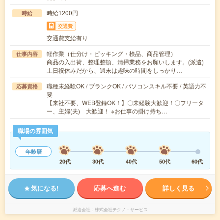
時給1200円
時給
交通費
交通費支給有り
軽作業（仕分け・ピッキング・検品、商品管理）
仕事内容
商品の入出荷、整理整頓、清掃業務をお願いします。(派遣)
土日祝休みだから、週末は趣味の時間をしっかり…
職種未経験OK / ブランクOK / パソコンスキル不要 / 英語力不
応募資格
要
【来社不要、WEB登録OK！】〇未経験大歓迎！〇フリータ
ー、主婦(夫) 大歓迎！ ※お仕事の掛け持ち…
職場の雰囲気
年齢層
20代
30代
40代
50代
60代
気になる!
応募へ進む
詳しく見る
派遣会社
株式会社テクノ・サービス