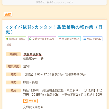
派遣会社
株式会社テクノ・サービス
未読
<タイパ抜群>カンタン！製造補助の軽作業（日
勤）
職種未経験OK
交通費別途支給あり
土日祝日が休み
WEB登録OK
派遣
徳島県徳島市
勤務地
徳島駅から---分
週5日
曜日頻度
【日勤】8:00～17:05 休憩65分 [実働]8時間00分
時間
即日～長期
期間
時給1220円 ※交通費全額支給（規定あり） 【月収例】21.0
時給
万円（20日勤務＋残業10h） ＊研修期間2ヶ月は時給1130円
交通費
交通費支給あり