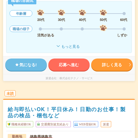
職場の雰囲気
年齢層
20代
30代
40代
50代
60代
職場の様子
活気がある
しずか
もっと見る
気になる!
応募へ進む
詳しく見る
派遣会社
株式会社テクノ・サービス
未読
給与即払いOK！平日休み！日勤のお仕事！製
品の検品・梱包など
職種未経験OK
交通費別途支給あり
WEB登録OK
派遣
徳島県徳島市
勤務地