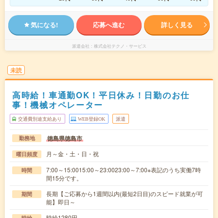
気になる!
応募へ進む
詳しく見る
派遣会社
株式会社テクノ・サービス
未読
高時給！車通勤OK！平日休み！日勤のお仕
事！機械オペレーター
交通費別途支給あり
WEB登録OK
派遣
徳島県徳島市
勤務地
月～金・土・日・祝
曜日頻度
7:00～15:0015:00～23:0023:00～7:00※表記のうち実働7時
時間
間15分です。
長期【ご応募から1週間以内(最短2日目)のスピード就業が可
期間
能】即日～
時給1280円
時給