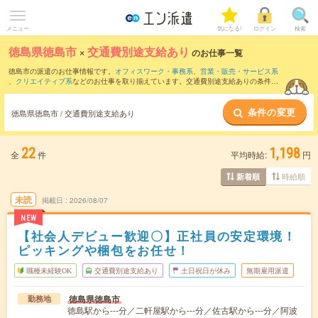
メニュー
気になる!
ログイン
検索
徳島県徳島市
×
交通費別途支給あり
のお仕事一覧
徳島市の派遣のお仕事情報です。
オフィスワーク・事務系
、
営業・販売・サービス系
、
クリエイティブ系
などのお仕事を取り揃えています。交通費別途支給ありの条件の
他に、
職種未経験OK
、
友だちと一緒の応募OK
、
週4日勤務
などのこだわり条件も取り
揃えています。
条件の変更
徳島県徳島市 / 交通費別途支給あり
22
1,198
全
件
平均時給:
円
時給順
新着順
未読
掲載日
2026/08/07
NEW
【社会人デビュー歓迎〇】正社員の安定環境！
ピッキングや梱包をお任せ！
職種未経験OK
交通費別途支給あり
土日祝日が休み
無期雇用派遣
徳島県徳島市
勤務地
徳島駅から---分／二軒屋駅から---分／佐古駅から---分／阿波