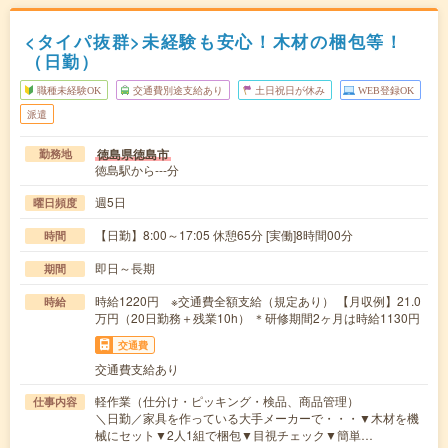
<タイパ抜群>未経験も安心！木材の梱包等！
（日勤）
職種未経験OK
交通費別途支給あり
土日祝日が休み
WEB登録OK
派遣
徳島県徳島市
勤務地
徳島駅から---分
週5日
曜日頻度
【日勤】8:00～17:05 休憩65分 [実働]8時間00分
時間
即日～長期
期間
時給1220円 ※交通費全額支給（規定あり） 【月収例】21.0
時給
万円（20日勤務＋残業10h） ＊研修期間2ヶ月は時給1130円
交通費
交通費支給あり
軽作業（仕分け・ピッキング・検品、商品管理）
仕事内容
＼日勤／家具を作っている大手メーカーで・・・▼木材を機
械にセット▼2人1組で梱包▼目視チェック▼簡単…