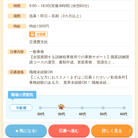
9:00～18:00(実働:8時間) (休憩60分)
時間
急募！即日～長期（3カ月以上）
期間
時給1300円
時給
交通費
交通費支給
一般事務
仕事内容
【全国展開する訓練校事務局での事務サポート】職業訓練開
講コースの運営、書類作成、更新業務 、受講生と…
職種未経験OK
応募資格
【こんな方におススメ！まずはご応募ください／歓迎条件】
事務経験のある方。 業界未経験OK！ 職種未経…
職場の雰囲気
年齢層
20代
30代
40代
50代
60代
気になる!
応募へ進む
詳しく見る