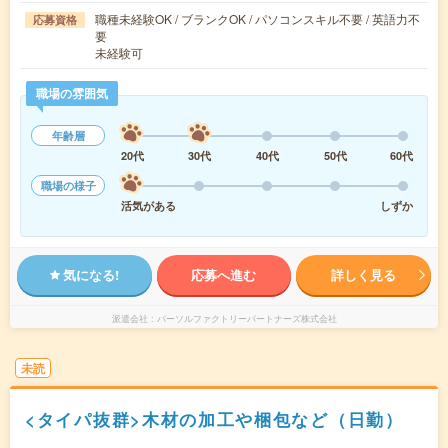
職種未経験OK / ブランクOK / パソコンスキル不要 / 英語力不
応募資格
要
未経験可
職場の雰囲気
年齢層
20代
30代
40代
50代
60代
職場の様子
活気がある
しずか
気になる!
応募へ進む
詳しく見る
派遣会社
パーソルファクトリーパートナーズ株式会社
未読
<タイパ抜群>木材の加工や梱包など（日勤）