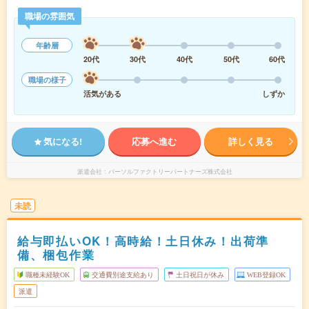
職場の雰囲気
年齢層
20代
30代
40代
50代
60代
職場の様子
活気がある
しずか
気になる!
応募へ進む
詳しく見る
派遣会社
パーソルファクトリーパートナーズ株式会社
未読
給与即払いOK！高時給！土日休み！出荷準
備、梱包作業
職種未経験OK
交通費別途支給あり
土日祝日が休み
WEB登録OK
派遣