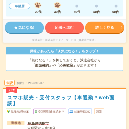
年齢層
20代
30代
40代
50代
60代
気になる!
応募へ進む
詳しく見る
派遣会社
株式会社テクノ・サービス（無期雇用派遣）
興味があったら「★気になる！」をタップ！
「気になる！」を押しておくと、派遣会社から
「面談確約」
や
「応募歓迎」
が届きます！
未読
掲載日
2026/08/07
NEW
スマホ販売・受付スタッフ【車通勤＊web面
談】
職種未経験OK
交通費別途支給あり
WEB登録OK
派遣
徳島県徳島市
勤務地
吉成駅から車10分