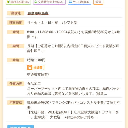
職種未経験OK
交通費別途支給あり
WEB登録OK
派遣
徳島県徳島市
勤務地
月～金・土・日・祝 ※シフト制
曜日頻度
8:00～11:308:00～12:00※表記のうち実働3時間30分から4時
時間
間です。
長期【ご応募から1週間以内(最短2日目)のスピード就業が可
期間
能】即日～
時給1100円
時給
交通費
交通費支給有り
食品加工
仕事内容
スーパーマーケット内にて海産物の寿司の加工、精肉パック
入り商品の品出し業務などをお願いします。(派遣…
職種未経験OK / ブランクOK / パソコンスキル不要 / 英語力不
応募資格
要
【来社不要、WEB登録OK！】〇未経験大歓迎！〇フリータ
ー、主婦(夫) 大歓迎！ ※お仕事の掛け持ち…