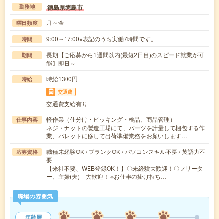
徳島県徳島市
勤務地
月～金
曜日頻度
9:00～17:00※表記のうち実働7時間です。
時間
長期【ご応募から1週間以内(最短2日目)のスピード就業が可
期間
能】即日～
時給1300円
時給
交通費
交通費支給有り
軽作業（仕分け・ピッキング・検品、商品管理）
仕事内容
ネジ・ナットの製造工場にて、パーツを計量して梱包する作
業、パレットに移して出荷準備業務をお願いします…
職種未経験OK / ブランクOK / パソコンスキル不要 / 英語力不
応募資格
要
【来社不要、WEB登録OK！】〇未経験大歓迎！〇フリータ
ー、主婦(夫) 大歓迎！ ※お仕事の掛け持ち…
職場の雰囲気
年齢層