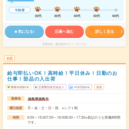
年齢層
20代
30代
40代
50代
60代
気になる!
応募へ進む
詳しく見る
派遣会社
株式会社テクノ・サービス
未読
給与即払いOK！高時給！平日休み！日勤のお
仕事！部品の入出荷
職種未経験OK
交通費別途支給あり
WEB登録OK
派遣
徳島県徳島市
勤務地
月～金・土・日・祝 ※シフト制
曜日頻度
6:00～15:007:00～16:008:30～17:30※表記のうち実働8時間
時間
です。