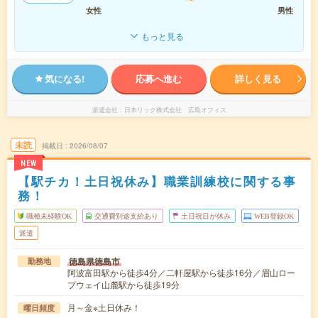
女性
男性
もっと見る
気になる!
応募へ進む
詳しく見る
派遣会社
日本リック株式会社 広島オフィス
未読
掲載日
2026/08/07
NEW
【駅チカ！土日祝休み】職業訓練校に関する事
務！
職種未経験OK
交通費別途支給あり
土日祝日が休み
WEB登録OK
派遣
徳島県徳島市
勤務地
阿波富田駅から徒歩4分／二軒屋駅から徒歩16分／眉山ロー
プウェイ山麓駅から徒歩19分
月～金※土日休み！
曜日頻度