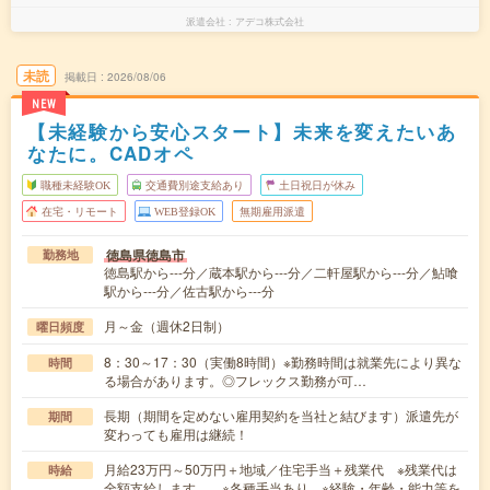
派遣会社
アデコ株式会社
未読
掲載日
2026/08/06
NEW
【未経験から安心スタート】未来を変えたいあ
なたに。CADオペ
職種未経験OK
交通費別途支給あり
土日祝日が休み
在宅・リモート
WEB登録OK
無期雇用派遣
徳島県徳島市
勤務地
徳島駅から---分／蔵本駅から---分／二軒屋駅から---分／鮎喰
駅から---分／佐古駅から---分
月～金（週休2日制）
曜日頻度
8：30～17：30（実働8時間）※勤務時間は就業先により異な
時間
る場合があります。◎フレックス勤務が可…
長期（期間を定めない雇用契約を当社と結びます）派遣先が
期間
変わっても雇用は継続！
月給23万円～50万円＋地域／住宅手当＋残業代 ※残業代は
時給
全額支給します。 ※各種手当あり ※経験・年齢・能力等を