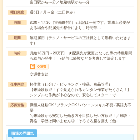
富田駅から---分／地蔵橋駅から---分
週5日／月～金（土日休み）
曜日頻度
8:30～17:30（実働8時間）※上記は一例です。業務上必要が
時間
ある場合や配属先の都合により、時間帯…
無期雇用（テクノ・サービスの正社員として勤務いただきま
期間
す）
月給18万円～23万円 ★配属先が変更となった際の待機期間
時給
も給与が発生！ ※給与は経験などを考慮して決定します
交通費
交通費支給
軽作業（仕分け・ピッキング・検品、商品管理）
仕事内容
【未経験歓迎！すぐ覚えられるカンタン作業がたくさん！】
シンプルな作業が中心なので、安心してスタートで…
職種未経験OK / ブランクOK / パソコンスキル不要 / 英語力不
応募資格
要
＼未経験から安定した働き方を目指したい方歓迎！／経験・
資格・学歴は問いません◎「そろそろ腰を据えて働…
職場の雰囲気