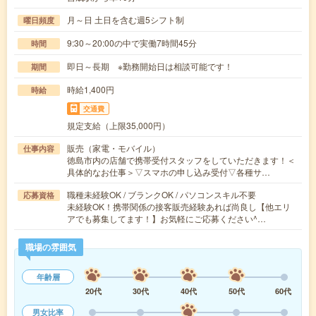
月～日 土日を含む週5シフト制
曜日頻度
9:30～20:00の中で実働7時間45分
時間
即日～長期 ※勤務開始日は相談可能です！
期間
時給1,400円
時給
交通費
規定支給（上限35,000円）
販売（家電・モバイル）
仕事内容
徳島市内の店舗で携帯受付スタッフをしていただきます！＜
具体的なお仕事＞▽スマホの申し込み受付▽各種サ…
職種未経験OK / ブランクOK / パソコンスキル不要
応募資格
未経験OK！携帯関係の接客販売経験あれば尚良し【他エリ
アでも募集してます！】お気軽にご応募ください^…
職場の雰囲気
年齢層
20代
30代
40代
50代
60代
男女比率