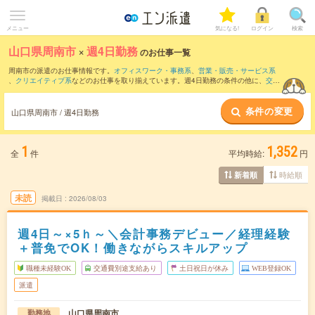
メニュー
気になる!
ログイン
検索
山口県周南市
×
週4日勤務
のお仕事一覧
周南市の派遣のお仕事情報です。
オフィスワーク・事務系
、
営業・販売・サービス系
、
クリエイティブ系
などのお仕事を取り揃えています。週4日勤務の条件の他に、
交通
費別途支給あり
、
職種未経験OK
、
友だちと一緒の応募OK
などのこだわり条件も取り
揃えています。
条件の変更
山口県周南市 / 週4日勤務
1
1,352
全
件
平均時給:
円
時給順
新着順
未読
掲載日
2026/08/03
週4日～×5ｈ～＼会計事務デビュー／経理経験
＋普免でOK！働きながらスキルアップ
職種未経験OK
交通費別途支給あり
土日祝日が休み
WEB登録OK
派遣
山口県周南市
勤務地