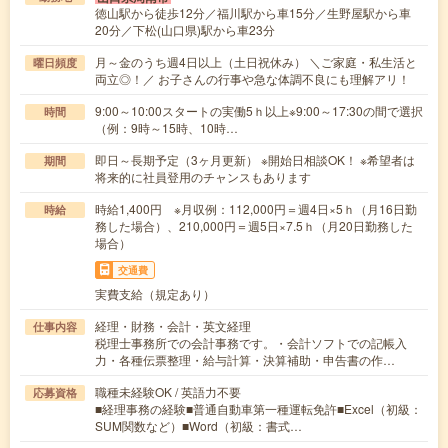
徳山駅から徒歩12分／福川駅から車15分／生野屋駅から車
20分／下松(山口県)駅から車23分
月～金のうち週4日以上（土日祝休み） ＼ご家庭・私生活と
曜日頻度
両立◎！／ お子さんの行事や急な体調不良にも理解アリ！
9:00～10:00スタートの実働5ｈ以上※9:00～17:30の間で選択
時間
（例：9時～15時、10時…
即日～長期予定（3ヶ月更新） ※開始日相談OK！ ※希望者は
期間
将来的に社員登用のチャンスもあります
時給1,400円 ※月収例：112,000円＝週4日×5ｈ（月16日勤
時給
務した場合）、210,000円＝週5日×7.5ｈ（月20日勤務した
場合）
交通費
実費支給（規定あり）
経理・財務・会計・英文経理
仕事内容
税理士事務所での会計事務です。・会計ソフトでの記帳入
力・各種伝票整理・給与計算・決算補助・申告書の作…
職種未経験OK / 英語力不要
応募資格
■経理事務の経験■普通自動車第一種運転免許■Excel（初級：
SUM関数など）■Word（初級：書式…