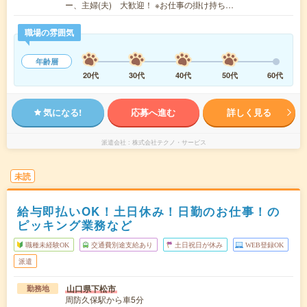
ー、主婦(夫) 大歓迎！ ※お仕事の掛け持ち…
職場の雰囲気
年齢層
20代
30代
40代
50代
60代
気になる!
応募へ進む
詳しく見る
派遣会社
株式会社テクノ・サービス
未読
給与即払いOK！土日休み！日勤のお仕事！の
ピッキング業務など
職種未経験OK
交通費別途支給あり
土日祝日が休み
WEB登録OK
派遣
山口県下松市
勤務地
周防久保駅から車5分