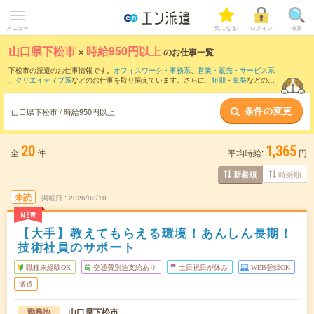
メニュー
気になる!
ログイン
検索
山口県下松市
×
時給950円以上
のお仕事一覧
下松市の派遣のお仕事情報です。
オフィスワーク・事務系
、
営業・販売・サービス系
、
クリエイティブ系
などのお仕事を取り揃えています。さらに、
短期
・
単発
などの期
間や、
職種未経験OK
などのこだわり条件で絞り込んでいただけます。
条件の変更
時給
1050円以上
・
1800円以上
の求人はこちら
山口県下松市 / 時給950円以上
当サイトでは法令を遵守し、最低賃金以上の求人のみを掲載しています。
20
1,365
全
件
平均時給:
円
時給順
新着順
未読
掲載日
2026/08/10
NEW
【大手】教えてもらえる環境！あんしん長期！
技術社員のサポート
職種未経験OK
交通費別途支給あり
土日祝日が休み
WEB登録OK
派遣
山口県下松市
勤務地