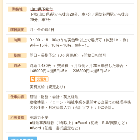
山口県下松市
勤務地
下松(山口県)駅から徒歩28分、車7分／周防花岡駅から徒歩
29分、車7分
月～金の週5日
曜日頻度
9：00～18：00のうち実働5h以上で選択可（休憩1ｈ）例）
時間
9時～15時、10時～16時、9時～1…
即日～長期予定（3ヶ月更新） ※開始日相談可
期間
時給 1,480円 ＋ 交通費 ＜月収例＞月20日勤務した場合 ・
時給
148000円＝週5日×5ｈ ・236800円＝週5日×8ｈ
交通費
実費支給（規定あり）
経理・財務・会計・英文経理
仕事内容
建物塗装・ドローン・福祉事業を展開する企業での経理事務
のお仕事・月次伝票入力（会計ソフト：TKC会計…
英語力不要
応募資格
■経理事務経験（1年以上）■Excel（初級 SUM関数など）
■Word（初級 書式設定など）