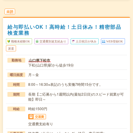
未読
給与即払いOK！高時給！土日休み！精密部品
検査業務
職種未経験OK
交通費別途支給あり
土日祝日が休み
WEB登録OK
派遣
山口県下松市
勤務地
下松(山口県)駅から徒歩19分
月～金
曜日頻度
8:00～16:30※表記のうち実働7時間15分です。
時間
長期【ご応募から1週間以内(最短2日目)のスピード就業が可
期間
能】即日～
時給1500円
時給
交通費
交通費支給有り