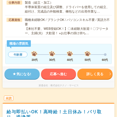
製造（組立・加工）
仕事内容
半導体装置の組立及び調整、ドライバーを使用しての組立、
組付け、完成品の外観検査、梱包などの出荷作業な…
職種未経験OK / ブランクOK / パソコンスキル不要 / 英語力不
応募資格
要
【来社不要、WEB登録OK！】〇未経験大歓迎！〇フリータ
ー、主婦(夫) 大歓迎！ ※お仕事の掛け持ち…
職場の雰囲気
年齢層
20代
30代
40代
50代
60代
気になる!
応募へ進む
詳しく見る
派遣会社
株式会社テクノ・サービス
未読
給与即払いOK！高時給！土日休み！バリ取
り、洗浄等