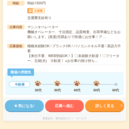
時給1300円
時給
交通費
交通費支給有り
マシンオペレーター
仕事内容
機械オペレーター、寸法測定、品質検査、出荷準備などをお
願いします。(派遣)空調ありで快適にお仕事！ア…
職種未経験OK / ブランクOK / パソコンスキル不要 / 英語力不
応募資格
要
【来社不要、WEB登録OK！】〇未経験大歓迎！〇フリータ
ー、主婦(夫) 大歓迎！ ※お仕事の掛け持ち…
職場の雰囲気
年齢層
20代
30代
40代
50代
60代
気になる!
応募へ進む
詳しく見る
派遣会社
株式会社テクノ・サービス