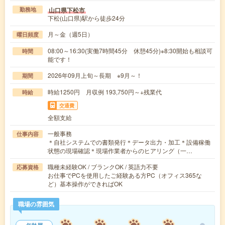
山口県下松市
勤務地
下松(山口県)駅から徒歩24分
月～金（週5日）
曜日頻度
08:00～16:30(実働7時間45分 休憩45分)※8:30開始も相談可
時間
能です！
2026年09月上旬～長期 ※9月～！
期間
時給1250円 月収例 193,750円～+残業代
時給
交通費
全額支給
一般事務
仕事内容
＊自社システムでの書類発行＊データ出力・加工＊設備稼働
状態の現場確認＊現場作業者からのヒアリング（一…
職種未経験OK / ブランクOK / 英語力不要
応募資格
お仕事でPCを使用したご経験ある方PC（オフィス365な
ど）基本操作ができればOK
職場の雰囲気