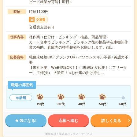
ピード就業が可能】即日～
時給1100円
時給
交通費
交通費支給有り
軽作業（仕分け・ピッキング・検品、商品管理）
仕事内容
カート台車でピッキング、ピッキング後の検品や在庫棚卸作
業の補助、倉庫内の整理整頓をお願いします。(派…
職種未経験OK / ブランクOK / パソコンスキル不要 / 英語力不
応募資格
要
【来社不要、WEB登録OK！】〇未経験大歓迎！〇フリータ
ー、主婦(夫) 大歓迎！ ※お仕事の掛け持ち…
職場の雰囲気
年齢層
20代
30代
40代
50代
60代
気になる!
応募へ進む
詳しく見る
派遣会社
株式会社テクノ・サービス