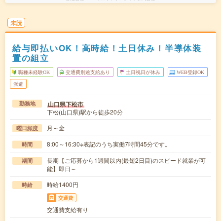
未読
給与即払いOK！高時給！土日休み！半導体装
置の組立
職種未経験OK
交通費別途支給あり
土日祝日が休み
WEB登録OK
派遣
山口県下松市
勤務地
下松(山口県)駅から徒歩20分
月～金
曜日頻度
8:00～16:30※表記のうち実働7時間45分です。
時間
長期【ご応募から1週間以内(最短2日目)のスピード就業が可
期間
能】即日～
時給1400円
時給
交通費
交通費支給有り