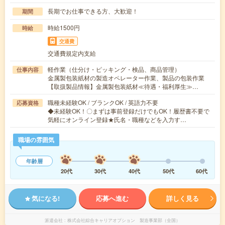
長期でお仕事できる方、大歓迎！
期間
時給1500円
時給
交通費
交通費規定内支給
軽作業（仕分け・ピッキング・検品、商品管理）
仕事内容
金属製包装紙材の製造オペレーター作業、製品の包装作業
【取扱製品情報】金属製包装紙材≪待遇・福利厚生≫…
職種未経験OK / ブランクOK / 英語力不要
応募資格
◆未経験OK！〇まずは事前登録だけでもOK！履歴書不要で
気軽にオンライン登録★氏名・職種などを入力す…
職場の雰囲気
年齢層
20代
30代
40代
50代
60代
気になる!
応募へ進む
詳しく見る
派遣会社
株式会社綜合キャリアオプション 製造事業部（全国）