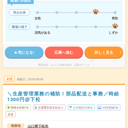
職場の雰囲気
男女比率
女性
男性
職場の様子
活気がある
しずか
気になる!
応募へ進む
詳しく見る
派遣会社
エンプロ株式会社 広島オフィス
未読
掲載日
2026/08/06
＼生産管理業務の補助！部品配送と事務／時給
1300円@下松
職種未経験OK
交通費別途支給あり
土日祝日が休み
WEB登録OK
派遣
山口県下松市
勤務地