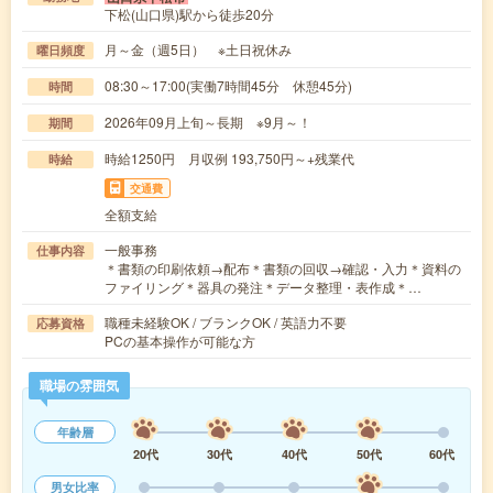
下松(山口県)駅から徒歩20分
月～金（週5日） ※土日祝休み
曜日頻度
08:30～17:00(実働7時間45分 休憩45分)
時間
2026年09月上旬～長期 ※9月～！
期間
時給1250円 月収例 193,750円～+残業代
時給
交通費
全額支給
一般事務
仕事内容
＊書類の印刷依頼→配布＊書類の回収→確認・入力＊資料の
ファイリング＊器具の発注＊データ整理・表作成＊…
職種未経験OK / ブランクOK / 英語力不要
応募資格
PCの基本操作が可能な方
職場の雰囲気
年齢層
20代
30代
40代
50代
60代
男女比率