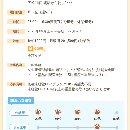
下松(山口県)駅から徒歩24分
月～金（週5日）
曜日頻度
08:00～16:30(実働7時間45分 休憩45分)
時間
2026年09月上旬～長期 ※9月～！
期間
時給1300円 月収例 201,500円+残業代
時給
交通費
全額支給
一般事務
仕事内容
＼生産管理業務の補助です／＊部品の確認（現場や倉庫に
て）＊部品の配送業務（15kg程度の重量物あり）…
職種未経験OK / ブランクOK / 英語力不要
応募資格
未経験OK！15kg以上の重量物の取り扱いがあります
職場の雰囲気
年齢層
20代
30代
40代
50代
60代
男女比率