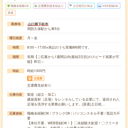
職種未経験OK
交通費別途支給あり
土日祝日が休み
WEB登録OK
派遣
山口県下松市
勤務地
周防久保駅から車5分
月～金
曜日頻度
8:00～17:00※表記のうち実働8時間です。
時間
長期【ご応募から1週間以内(最短2日目)のスピード就業が可
期間
能】即日～
時給1300円
時給
交通費
交通費支給有り
製造（組立・加工）
仕事内容
建築資材（足場）をレンタルしている企業にて、返却された
足場を洗浄する業務お願いします。(派遣)土日祝…
職種未経験OK / ブランクOK / パソコンスキル不要 / 英語力不
応募資格
要
【来社不要、WEB登録OK！】〇未経験大歓迎！〇フリータ
ー、主婦(夫) 大歓迎！ ※お仕事の掛け持ち…