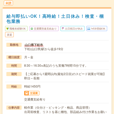
未読
給与即払いOK！高時給！土日休み！検査・梱
包業務
職種未経験OK
交通費別途支給あり
土日祝日が休み
WEB登録OK
派遣
山口県下松市
勤務地
下松(山口県)駅から徒歩19分
月～金
曜日頻度
8:30～16:30※表記のうち実働7時間15分です。
時間
【ご応募から1週間以内(最短2日目)のスピード就業が可能】
期間
即日～長期
時給1450円
時給
交通費
交通費支給有り
軽作業（仕分け・ピッキング・検品、商品管理）
仕事内容
出荷前検査、リストを基に梱包、部品組み付け作業をお願い