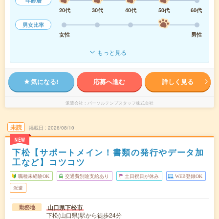
年齢層
20代
30代
40代
50代
60代
男女比率
女性
男性
もっと見る
気になる!
応募へ進む
詳しく見る
派遣会社
パーソルテンプスタッフ株式会社
未読
掲載日
2026/08/10
NEW
下松【サポートメイン！書類の発行やデータ加
工など】コツコツ
職種未経験OK
交通費別途支給あり
土日祝日が休み
WEB登録OK
派遣
山口県下松市
勤務地
下松(山口県)駅から徒歩24分