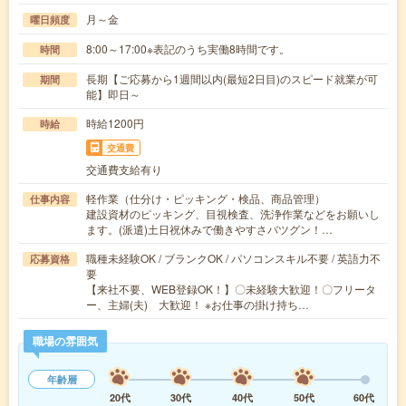
月～金
曜日頻度
8:00～17:00※表記のうち実働8時間です。
時間
長期【ご応募から1週間以内(最短2日目)のスピード就業が可
期間
能】即日～
時給1200円
時給
交通費
交通費支給有り
軽作業（仕分け・ピッキング・検品、商品管理）
仕事内容
建設資材のピッキング、目視検査、洗浄作業などをお願いし
ます。(派遣)土日祝休みで働きやすさバツグン！…
職種未経験OK / ブランクOK / パソコンスキル不要 / 英語力不
応募資格
要
【来社不要、WEB登録OK！】〇未経験大歓迎！〇フリータ
ー、主婦(夫) 大歓迎！ ※お仕事の掛け持ち…
職場の雰囲気
年齢層
20代
30代
40代
50代
60代