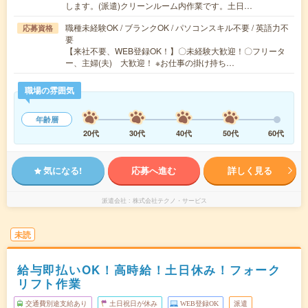
します。(派遣)クリーンルーム内作業です。土日…
職種未経験OK / ブランクOK / パソコンスキル不要 / 英語力不
応募資格
要
【来社不要、WEB登録OK！】〇未経験大歓迎！〇フリータ
ー、主婦(夫) 大歓迎！ ※お仕事の掛け持ち…
職場の雰囲気
年齢層
20代
30代
40代
50代
60代
気になる!
応募へ進む
詳しく見る
派遣会社
株式会社テクノ・サービス
未読
給与即払いOK！高時給！土日休み！フォーク
リフト作業
交通費別途支給あり
土日祝日が休み
WEB登録OK
派遣