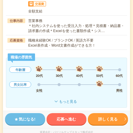
交通費
全額支給
営業事務
仕事内容
＊社内システムを使った受注入力・処理＊見積書・納品書・
請求書の作成＊Excelを使った書類作成＊シス…
職種未経験OK / ブランクOK / 英語力不要
応募資格
Excel表作成・Word文書作成ができる方！
職場の雰囲気
年齢層
20代
30代
40代
50代
60代
男女比率
女性
男性
もっと見る
気になる!
応募へ進む
詳しく見る
派遣会社
パーソルテンプスタッフ株式会社