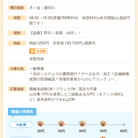
月～金（週5日）
曜日頻度
08:00～16:30(実働7時間45分 休憩45分)※8:30開始も相談可
時間
能です！
【急募】即日～長期 ※8月～！
期間
時給1250円 月収例 193,750円+残業代
時給
交通費
全額支給
一般事務
仕事内容
＊自社システムでの書類発行＊データ出力・加工＊設備稼働
状態の現場確認＊現場作業者からのヒアリング（一…
職種未経験OK / ブランクOK / 英語力不要
応募資格
お仕事でPCを使用したご経験ある方PC（オフィス365な
ど）基本操作ができればOK
職場の雰囲気
年齢層
20代
30代
40代
50代
60代