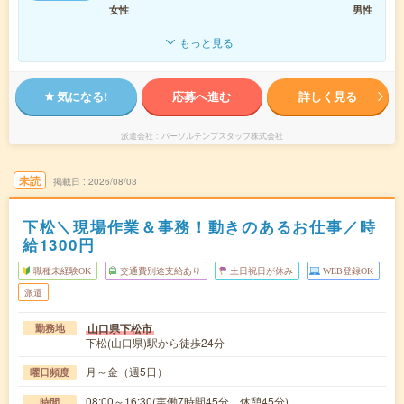
女性
男性
もっと見る
気になる!
応募へ進む
詳しく見る
派遣会社
パーソルテンプスタッフ株式会社
未読
掲載日
2026/08/03
下松＼現場作業＆事務！動きのあるお仕事／時
給1300円
職種未経験OK
交通費別途支給あり
土日祝日が休み
WEB登録OK
派遣
山口県下松市
勤務地
下松(山口県)駅から徒歩24分
月～金（週5日）
曜日頻度
08:00～16:30(実働7時間45分 休憩45分)
時間