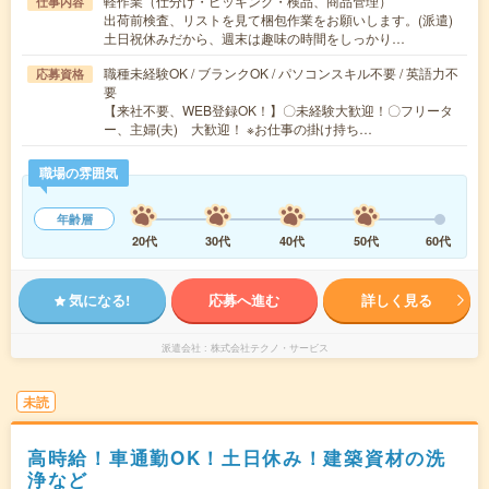
軽作業（仕分け・ピッキング・検品、商品管理）
仕事内容
出荷前検査、リストを見て梱包作業をお願いします。(派遣)
土日祝休みだから、週末は趣味の時間をしっかり…
職種未経験OK / ブランクOK / パソコンスキル不要 / 英語力不
応募資格
要
【来社不要、WEB登録OK！】〇未経験大歓迎！〇フリータ
ー、主婦(夫) 大歓迎！ ※お仕事の掛け持ち…
職場の雰囲気
年齢層
20代
30代
40代
50代
60代
気になる!
応募へ進む
詳しく見る
派遣会社
株式会社テクノ・サービス
未読
高時給！車通勤OK！土日休み！建築資材の洗
浄など