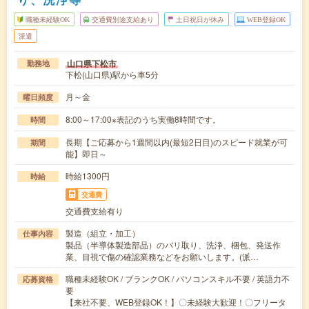
職種未経験OK
交通費別途支給あり
土日祝日が休み
WEB登録OK
派遣
山口県下松市
勤務地
下松(山口県)駅から車5分
月～金
曜日頻度
8:00～17:00※表記のうち実働8時間です。
時間
長期【ご応募から1週間以内(最短2日目)のスピード就業が可
期間
能】即日～
時給1300円
時給
交通費
交通費支給有り
製造（組立・加工）
仕事内容
製品（半導体製造部品）のバリ取り、洗浄、梱包、発送作
業、目視で傷の確認業務などをお願いします。(派…
職種未経験OK / ブランクOK / パソコンスキル不要 / 英語力不
応募資格
要
【来社不要、WEB登録OK！】〇未経験大歓迎！〇フリータ