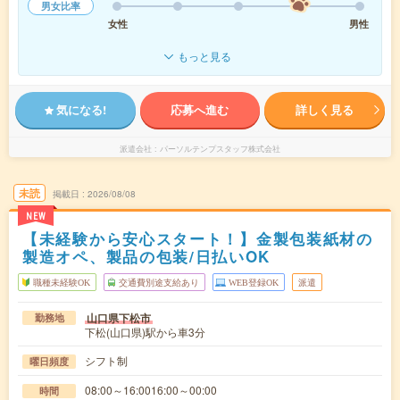
男女比率
女性
男性
もっと見る
気になる!
応募へ進む
詳しく見る
派遣会社
パーソルテンプスタッフ株式会社
未読
掲載日
2026/08/08
NEW
【未経験から安心スタート！】金製包装紙材の
製造オペ、製品の包装/日払いOK
職種未経験OK
交通費別途支給あり
WEB登録OK
派遣
山口県下松市
勤務地
下松(山口県)駅から車3分
シフト制
曜日頻度
08:00～16:0016:00～00:00
時間