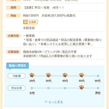
【急募】即日～長期 ※8月～！
期間
時給1300円 月収例 201,500円+残業代
時給
交通費
全額支給
一般事務
仕事内容
＊現場・倉庫での部品確認＊部品の配送業務（重量物の取り
扱いあり）＊各種システムを使用した集計業務＊事…
職種未経験OK / ブランクOK / 英語力不要
応募資格
未経験OK！15kg以上の重量物の取り扱いがあります
職場の雰囲気
年齢層
20代
30代
40代
50代
60代
男女比率
女性
男性
もっと見る