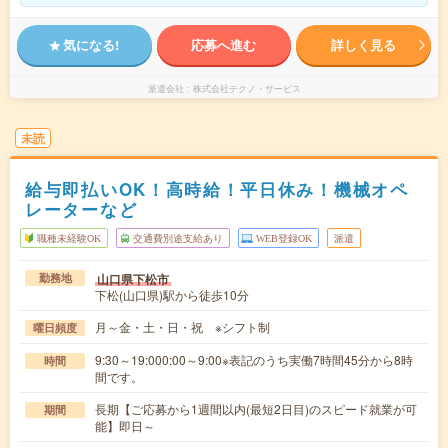
気になる!
応募へ進む
詳しく見る
派遣会社
株式会社テクノ・サービス
未読
給与即払いOK！高時給！平日休み！機械オペ
レーターなど
職種未経験OK
交通費別途支給あり
WEB登録OK
派遣
山口県下松市
勤務地
下松(山口県)駅から徒歩10分
月～金・土・日・祝 ※シフト制
曜日頻度
9:30～19:000:00～9:00※表記のうち実働7時間45分から8時
時間
間です。
長期【ご応募から1週間以内(最短2日目)のスピード就業が可
期間
能】即日～