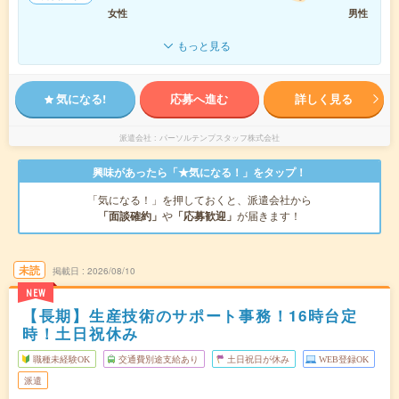
女性
男性
もっと見る
気になる!
応募へ進む
詳しく見る
派遣会社
パーソルテンプスタッフ株式会社
興味があったら「★気になる！」をタップ！
「気になる！」を押しておくと、派遣会社から
「面談確約」
や
「応募歓迎」
が届きます！
未読
掲載日
2026/08/10
NEW
【長期】生産技術のサポート事務！16時台定
時！土日祝休み
職種未経験OK
交通費別途支給あり
土日祝日が休み
WEB登録OK
派遣