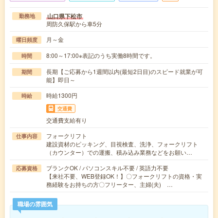
山口県下松市
勤務地
周防久保駅から車5分
月～金
曜日頻度
8:00～17:00※表記のうち実働8時間です。
時間
長期【ご応募から1週間以内(最短2日目)のスピード就業が可
期間
能】即日～
時給1300円
時給
交通費
交通費支給有り
フォークリフト
仕事内容
建設資材のピッキング、目視検査、洗浄、フォークリフト
（カウンター）での運搬、積み込み業務などをお願い…
ブランクOK / パソコンスキル不要 / 英語力不要
応募資格
【来社不要、WEB登録OK！】〇フォークリフトの資格・実
務経験をお持ちの方〇フリーター、主婦(夫) …
職場の雰囲気