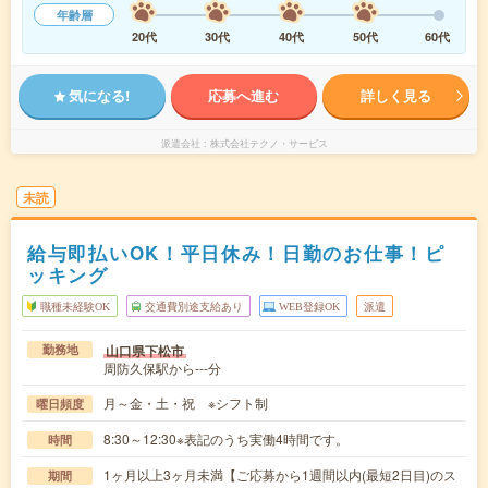
年齢層
20代
30代
40代
50代
60代
気になる!
応募へ進む
詳しく見る
派遣会社
株式会社テクノ・サービス
未読
給与即払いOK！平日休み！日勤のお仕事！ピ
ッキング
職種未経験OK
交通費別途支給あり
WEB登録OK
派遣
山口県下松市
勤務地
周防久保駅から---分
月～金・土・祝 ※シフト制
曜日頻度
8:30～12:30※表記のうち実働4時間です。
時間
1ヶ月以上3ヶ月未満【ご応募から1週間以内(最短2日目)のス
期間