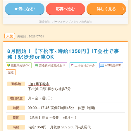
気になる!
応募へ進む
詳しく見る
派遣会社
パーソルテンプスタッフ株式会社
未読
掲載日
2026/07/31
8月開始！【下松市×時給1350円】IT会社で事
務！駅徒歩or車OK
職種未経験OK
交通費別途支給あり
土日祝日が休み
WEB登録OK
派遣
山口県下松市
勤務地
下松(山口県)駅から徒歩7分
月～金（週5日）
曜日頻度
09:00～17:45(実働7時間45分 休憩1時間)
時間
【急募】即日～長期 ※8月～！
期間
時給1350円 月収例 209,250円+残業代
時給