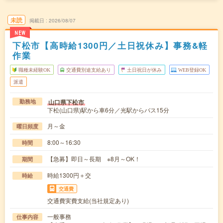
未読
掲載日
2026/08/07
NEW
下松市【高時給1300円／土日祝休み】事務&軽
作業
職種未経験OK
交通費別途支給あり
土日祝日が休み
WEB登録OK
派遣
山口県下松市
勤務地
下松(山口県)駅から車6分／光駅からバス15分
月～金
曜日頻度
8:00～16:30
時間
【急募】即日～長期 ※8月～OK！
期間
時給1300円＋交
時給
交通費
交通費実費支給(当社規定あり)
一般事務
仕事内容