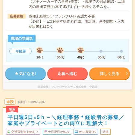
【大手メーカーでの事務+作業】・現場での部品確認・工場
内の運搬業務(台車で運びます)・各種システムを…
職種未経験OK / ブランクOK / 英語力不要
応募資格
【必須】・Excel基本操作表作成、表計算、基本関数・入力
が出来ればOK
職場の雰囲気
年齢層
20代
30代
40代
50代
60代
気になる!
応募へ進む
詳しく見る
派遣会社
マンパワーグループ株式会社 中四国
未読
掲載日
2026/08/07
NEW
平日週5日×5ｈ～＼経理事務＊経験者の募集／
家庭やプライベートとの両立に理解大！
交通費別途支給あり
土日祝日が休み
WEB登録OK
派遣