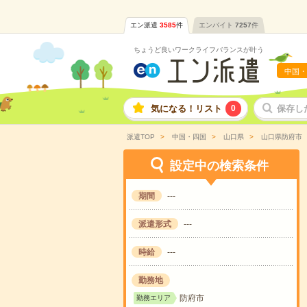
エン派遣
3585
件
エンバイト
7257
件
ちょうど良いワークライフバランスが叶う
中国・
気になる！リスト
0
保存し
派遣TOP
中国・四国
山口県
山口県防府市
設定中の検索条件
期間
---
派遣形式
---
時給
---
勤務地
防府市
勤務エリア