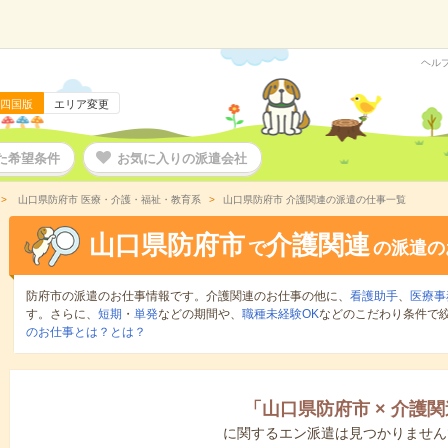
ヘル
四国版
エリア変更
た希望条件
お気に入りの派遣会社
山口県防府市 医療・介護・福祉・教育系
山口県防府市 介護関連の派遣の仕事一覧
山口県防府市
介護関連
で
の派遣の
防府市の派遣のお仕事情報です。介護関連のお仕事の他に、
看護助手
、
医療事
す。さらに、
短期
・
単発
などの期間や、
職種未経験OK
などのこだわり条件で
のお仕事とは？とは？
「
山口県防府市
×
介護関
に関するエン派遣は見つかりません