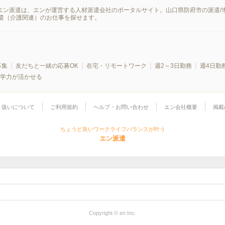
。エン派遣は、エンが運営する人材派遣会社のポータルサイト。山口県防府市の派遣
遣（介護関連）のお仕事を探せます。
募集
友だちと一緒の応募OK
在宅・リモートワーク
週2～3日勤務
週4日勤
学力が活かせる
り扱いについて
ご利用規約
ヘルプ・お問い合わせ
エン会社概要
掲載
ちょうど良いワークライフバランスが叶う
エン派遣
Copyright © en Inc.