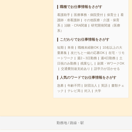
職種でお仕事情報をさがす
看護助手
医療事務・病院受付
保育士
看
護師・准看護師
その他医療・介護・保育
系
治験・CRA関連
研究開発関連（医療
系）
こだわりでお仕事情報をさがす
短期
単発
職種未経験OK
10名以上の大
量募集
友だちと一緒の応募OK
在宅・リモ
ートワーク
週2～3日勤務
週4日勤務
土
日祝のみ勤務
残業なし
副業・WワークOK
交通費別途支給あり
語学力が活かせる
人気のワードでお仕事情報をさがす
急募
年齢不問
財団法人
英語
書類チェ
ック
テレビ局
封入
大学
勤務地 / 路線・駅