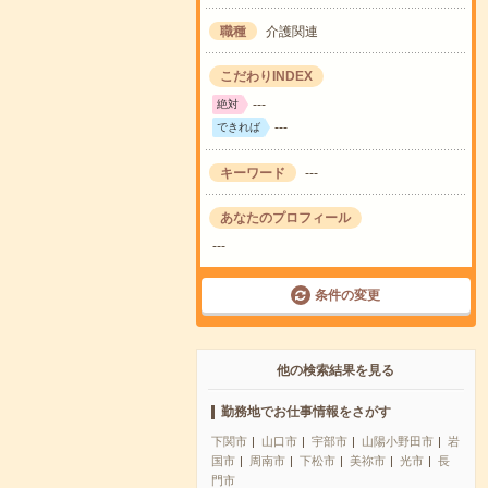
職種
介護関連
こだわりINDEX
---
絶対
---
できれば
キーワード
---
あなたのプロフィール
---
条件の変更
他の検索結果を見る
勤務地でお仕事情報をさがす
下関市
山口市
宇部市
山陽小野田市
岩
国市
周南市
下松市
美祢市
光市
長
門市