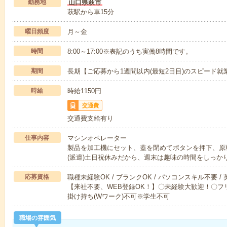
勤務地
山口県萩市
萩駅から車15分
曜日頻度
月～金
時間
8:00～17:00※表記のうち実働8時間です。
期間
長期【ご応募から1週間以内(最短2日目)のスピード就
時給
時給1150円
交通費
交通費支給有り
仕事内容
マシンオペレーター
製品を加工機にセット、蓋を閉めてボタンを押下、原
(派遣)土日祝休みだから、週末は趣味の時間をしっか
応募資格
職種未経験OK / ブランクOK / パソコンスキル不要 /
【来社不要、WEB登録OK！】〇未経験大歓迎！〇フリ
掛け持ち(Wワーク)不可※学生不可
職場の雰囲気