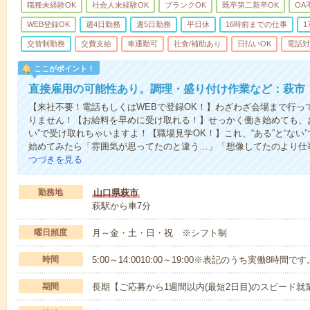
職種未経験OK
社会人未経験OK
ブランクOK
既卒第二新卒OK
OA
WEB登録OK
週4日勤務
週5日勤務
平日休
16時前までの仕事
1
交替制勤務
交費支給
車通勤可
社食/補助あり
日払いOK
電話対
ここがポイント！
直接雇用の可能性あり。調理・盛り付け作業など：萩市
【来社不要！電話もしくはWEBで登録OK！】わざわざ会場まで行っ
りません！【お給料を早めに受け取れる！】せっかく働き始めても、
い”で受け取れちゃいますよ！【職場見学OK！】これ、“ある”と“な
始めてみたら「雰囲気が思ってたのと違う…」「想像してたのより仕
つづきを見る
勤務地
山口県萩市
萩駅から車7分
曜日頻度
月～金・土・日・祝 ※シフト制
時間
5:00～14:0010:00～19:00※表記のうち実働8時間です
期間
長期【ご応募から1週間以内(最短2日目)のスピード就