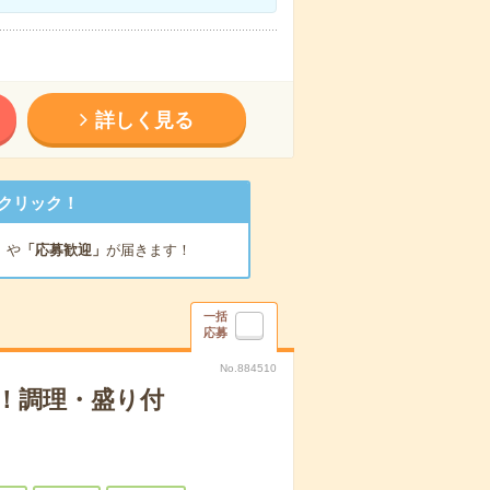
詳しく見る
クリック！
」
や
「応募歓迎」
が届きます！
一括
応募
No.884510
！調理・盛り付