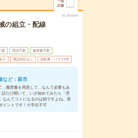
一括
応募
No.883899
械の組立・配線
不要
英語不要
履歴書不要
あり
電話対応なし
自転車・バイクOK
線など：萩市
て…履歴書を用意して…なんて必要もあ
よ！話だけ聞いて、いざ始めてみたら「雰
」なんてコトになるのは損ですよね。実
ポイントです！※学生不可