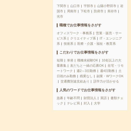
下関市
山口市
宇部市
山陽小野田市
岩
国市
周南市
下松市
防府市
美祢市
光市
職種でお仕事情報をさがす
オフィスワーク・事務系
営業・販売・サー
ビス系
クリエイティブ系
IT・エンジニア
系
技術系
医療・介護・福祉・教育系
こだわりでお仕事情報をさがす
短期
単発
職種未経験OK
10名以上の大
量募集
友だちと一緒の応募OK
在宅・リモ
ートワーク
週2～3日勤務
週4日勤務
土
日祝のみ勤務
残業なし
副業・WワークOK
交通費別途支給あり
語学力が活かせる
人気のワードでお仕事情報をさがす
急募
年齢不問
財団法人
英語
書類チェ
ック
テレビ局
封入
大学