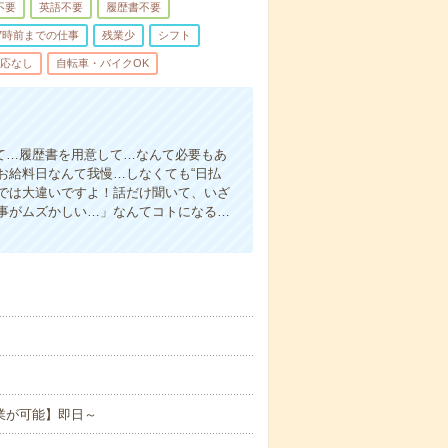
不要
英語不要
履歴書不要
7時前までの仕事
残業少
シフト
応なし
自転車・バイクOK
て…履歴書を用意して…なんて必要もあ
お給料日なんて我慢…しなくても“日払
い”では大違いですよ！話だけ聞いて、いざ
事がムズかしい…」なんてコトになる…
。
業が可能】即日～