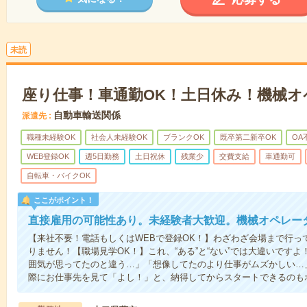
未読
座り仕事！車通勤OK！土日休み！機械オ
自動車輸送関係
派遣先
職種未経験OK
社会人未経験OK
ブランクOK
既卒第二新卒OK
OA
WEB登録OK
週5日勤務
土日祝休
残業少
交費支給
車通勤可
自転車・バイクOK
ここがポイント！
直接雇用の可能性あり。未経験者大歓迎。機械オペレー
【来社不要！電話もしくはWEBで登録OK！】わざわざ会場まで行っ
りません！【職場見学OK！】これ、“ある”と“ない”では大違いです
囲気が思ってたのと違う…」「想像してたのより仕事がムズかしい…
際にお仕事先を見て「よし！」と、納得してからスタートできるのも