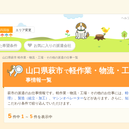
ヘル
四国版
エリア変更
た希望条件
お気に入りの派遣会社
山口県萩市 軽作業・物流・工場・その他の派遣の仕事一覧
山口県萩市
軽作業・物流・
で
事情報一覧
萩市の派遣のお仕事情報です。軽作業・物流・工場・その他のお仕事には、
軽
理）
、
製造（組立・加工）
、
マシンオペレーター
などがあります。さらに、
短
こだわり条件で絞り込んでいただけます。
5
1
5
件中
～
件を表示中