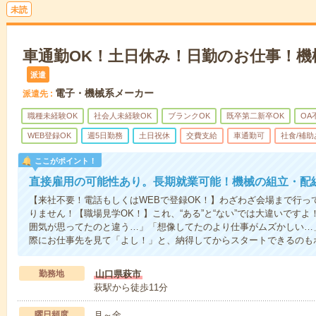
未読
車通勤OK！土日休み！日勤のお仕事！機
派遣
電子・機械系メーカー
派遣先
職種未経験OK
社会人未経験OK
ブランクOK
既卒第二新卒OK
OA
WEB登録OK
週5日勤務
土日祝休
交費支給
車通勤可
社食/補助
ここがポイント！
直接雇用の可能性あり。長期就業可能！機械の組立・配
【来社不要！電話もしくはWEBで登録OK！】わざわざ会場まで行っ
りません！【職場見学OK！】これ、“ある”と“ない”では大違いです
囲気が思ってたのと違う…」「想像してたのより仕事がムズかしい…
際にお仕事先を見て「よし！」と、納得してからスタートできるのも
勤務地
山口県萩市
萩駅から徒歩11分
曜日頻度
月～金