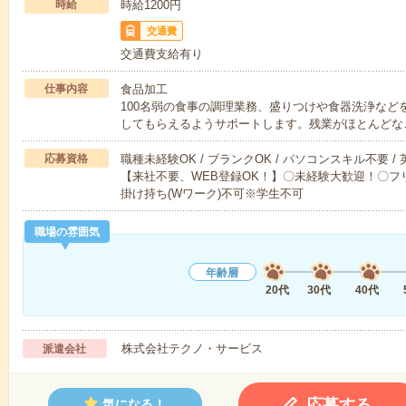
時給
時給1200円
交通費
交通費支給有り
仕事内容
食品加工
100名弱の食事の調理業務、盛りつけや食器洗浄など
してもらえるようサポートします。残業がほとんどな
応募資格
職種未経験OK / ブランクOK / パソコンスキル不要 /
【来社不要、WEB登録OK！】〇未経験大歓迎！〇フリ
掛け持ち(Wワーク)不可※学生不可
職場の雰囲気
年齢層
20代
30代
40代
株式会社テクノ・サービス
派遣会社
応募する
気になる！