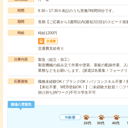
時間
8:30～17:30※表記のうち実働7時間50分です。
期間
長期【ご応募から1週間以内(最短2日目)のスピード就
時給
時給1200円
交通費
交通費支給有り
仕事内容
製造（組立・加工）
製造機械の組み立て作業や塗装、基板の配線作業、入
業務などをお願いします。(派遣)2名募集！フォーク
応募資格
職種未経験OK / ブランクOK / パソコンスキル不要 /
【来社不要、WEB登録OK！】〇未経験大歓迎！〇フリ
掛け持ち(Wワーク)不可※学生不可
職場の雰囲気
年齢層
20代
30代
40代