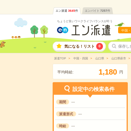
エン派遣
3645
件
エンバイト
7257
件
ちょうど良いワークライフバランスが叶う
中国・
気になる！リスト
0
保存し
派遣TOP
中国・四国
山口県
山口県萩市
,
1
1
8
0
平均時給:
円
設定中の検索条件
期間
---
派遣形式
---
時給
---