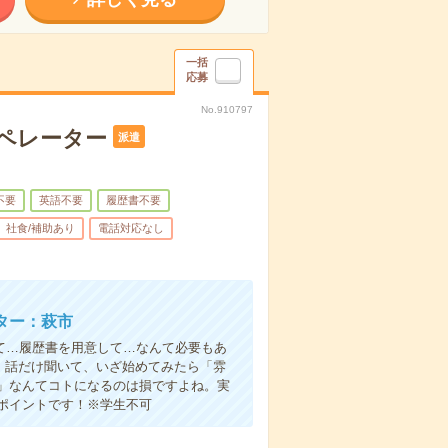
一括
応募
No.910797
ペレーター
派遣
不要
英語不要
履歴書不要
社食/補助あり
電話対応なし
ター：萩市
て…履歴書を用意して…なんて必要もあ
よ！話だけ聞いて、いざ始めてみたら「雰
」なんてコトになるのは損ですよね。実
ポイントです！※学生不可