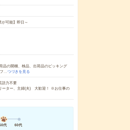
業が可能】即日～
荷品の開梱、検品、出荷品のピッキング
リフ…
つづきを見る
 英語力不要
ーター、主婦(夫) 大歓迎！ ※お仕事の
50代
60代