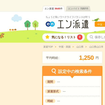
エン派遣
3645
件
エンバイト
7257
件
ちょうど良いワークライフバランスが叶う
中国・
気になる！リスト
0
保存し
派遣TOP
中国・四国
山口県
山口県山口市
,
1
2
5
0
平均時給:
円
設定中の検索条件
期間
---
派遣形式
---
時給
---