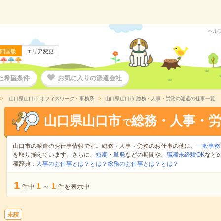
ヘル
四国版
エリア変更
た希望条件
お気に入りの派遣会社
山口県山口市 オフィスワーク・事務系
山口県山口市 総務・人事・労務の派遣の仕事一覧
山口県山口市
総務・人事・労
で
山口市の派遣のお仕事情報です。総務・人事・労務のお仕事の他に、
一般事務
を取り揃えています。さらに、
短期
・
単発
などの期間や、
職種未経験OK
など
種辞典：
人事のお仕事とは？とは？
総務のお仕事とは？とは？
1
1
1
件中
～
件を表示中
未読