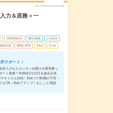
No.TEMTHU26-0541139
ン入力＆庶務＜一
躍
WEB登録OK
週5日勤務
土日祝休
服装自由
職場が禁煙
Word
Excel
務所サポート！
名前入力などカンタンめ聞ける環境整っ
ート業務＊年間休日122日＆誕生日休
型やネイルも自由！初めての転職が不安・
でもOK／初めてテンプ！おしごと相談