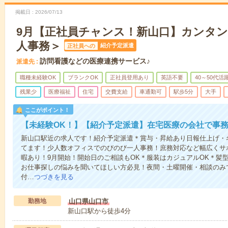
掲載日
2026/07/13
9月【正社員チャンス！新山口】カンタ
人事務＞
紹介予定派遣
正社員への
訪問看護などの医療連携サービス♪
派遣先
職種未経験OK
ブランクOK
正社員登用あり
英語不要
40～50代活
残業少
医療福祉
住宅
交費支給
車通勤可
駅歩5分
大手
ここがポイント！
【未経験OK！】【紹介予定派遣】在宅医療の会社で事
新山口駅近の求人です！紹介予定派遣＊賞与・昇給あり日報仕上げ・
てます！少人数オフィスでのびのび一人事務！庶務対応など幅広くサポ
暇あり！9月開始！開始日のご相談もOK＊服装はカジュアルOK＊髪
お仕事探しの悩みを聞いてほしい方必見！夜間・土曜開催・相談のみ
付…
つづきを見る
勤務地
山口県山口市
新山口駅から徒歩4分