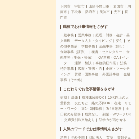
下関市
宇部市
山陽小野田市
岩国市
周
南市
下松市
防府市
美祢市
光市
長
門市
職種でお仕事情報をさがす
一般事務
営業事務
経理・財務・会計・英
文経理
データ入力・タイピング
受付
そ
の他事務系
学校事務
金融事務（銀行）
金融事務（証券）
秘書・セクレタリー
金
融事務（生保・損保）
OA事務・OAオペレ
ーター
通訳・翻訳
事務的軽作業
法務・
特許事務
広報・宣伝・IR
企画・マーケテ
ィング
貿易・国際事務
外国語事務
金融
事務（その他）
こだわりでお仕事情報をさがす
短期
単発
職種未経験OK
10名以上の大
量募集
友だちと一緒の応募OK
在宅・リモ
ートワーク
週2～3日勤務
週4日勤務
土
日祝のみ勤務
残業なし
副業・WワークOK
交通費別途支給あり
語学力が活かせる
人気のワードでお仕事情報をさがす
急募
年齢不問
財団法人
英語
書類チェ