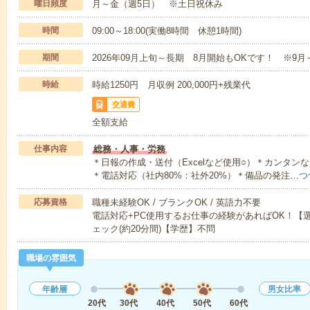
曜日頻度
月～金（週5日） ※土日祝休み
時間
09:00～18:00(実働8時間 休憩1時間)
期間
2026年09月上旬～長期 8月開始もOKです！ ※9月
時給
時給1250円 月収例 200,000円+残業代
交通費
全額支給
仕事内容
総務・人事・労務
＊日報の作成・送付（Excelなど使用○）＊カンタ
＊電話対応（社内80%：社外20%）＊備品の発注…
つ
応募資格
職種未経験OK / ブランクOK / 英語力不要
電話対応+PC使用するお仕事の経験があればOK！【
ェック(約20分間)【学歴】不問
職場の雰囲気
年齢層
男女比率
20代
30代
40代
50代
60代