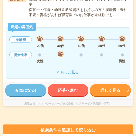
要
保育士・保母・幼稚園教諭資格をお持ちの方＊履歴書・来社
不要＊資格があれば保育園でのお仕事が未経験でも…
職場の雰囲気
年齢層
20代
30代
40代
50代
60代
男女比率
女性
男性
もっと見る
気になる!
応募へ進む
詳しく見る
派遣会社
マンパワーグループ株式会社 ケアサービス事業部（保育）
検索条件を追加して絞り込む