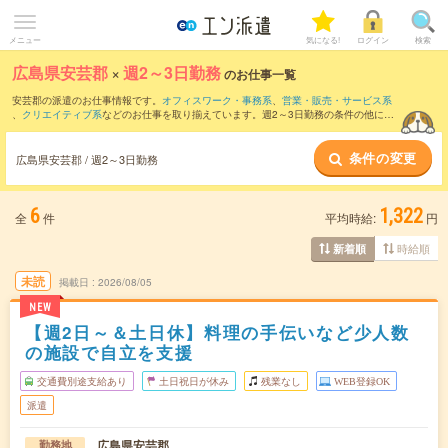
メニュー
気になる!
ログイン
検索
広島県安芸郡
×
週2～3日勤務
のお仕事一覧
安芸郡の派遣のお仕事情報です。
オフィスワーク・事務系
、
営業・販売・サービス系
、
クリエイティブ系
などのお仕事を取り揃えています。週2～3日勤務の条件の他に、
交通費別途支給あり
、
職種未経験OK
、
友だちと一緒の応募OK
などのこだわり条件も
取り揃えています。
条件の変更
広島県安芸郡 / 週2～3日勤務
6
1,322
全
件
平均時給:
円
時給順
新着順
未読
掲載日
2026/08/05
NEW
【週2日～＆土日休】料理の手伝いなど少人数
の施設で自立を支援
交通費別途支給あり
土日祝日が休み
残業なし
WEB登録OK
派遣
広島県安芸郡
勤務地