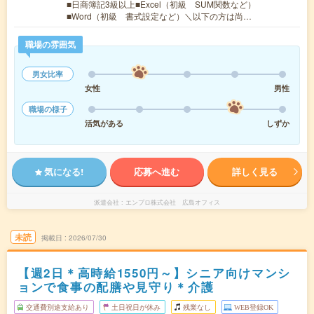
■日商簿記3級以上■Excel（初級 SUM関数など）
■Word（初級 書式設定など）＼以下の方は尚…
職場の雰囲気
男女比率
女性
男性
職場の様子
活気がある
しずか
気になる!
応募へ進む
詳しく見る
派遣会社
エンプロ株式会社 広島オフィス
未読
掲載日
2026/07/30
【週2日＊高時給1550円～】シニア向けマンシ
ョンで食事の配膳や見守り＊介護
交通費別途支給あり
土日祝日が休み
残業なし
WEB登録OK