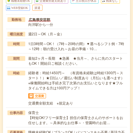
職種未経験OK
交通費別途支給あり
土日祝日が休み
残業なし
WEB登録OK
派遣
広島県安芸郡
勤務地
向洋駅から---分
週2日～OK（月～金）
曜日頻度
1日3時間～OK！（7時～20時の間）▼選べるシフト例・7時
時間
～12時：朝の受け入れ～お昼の準備・10…
最短2ヶ月～長期 ★急募 ★当月～、さらに先のスタート
期間
もOK！開始日ご相談ください。
経験者：時給1450円～ （有資格未経験は時給1300円～ス
時給
タート！）★日払い／週払い制度あり（月払いも選べます）
※稼働開始時は手続き完了次第のお支払いとなります★フル
タイムできる方は100円アップ！
交通費
交通費全額支給 ※規定あり
保育士
仕事内容
【時短OK!フリー保育士】担任の保育士さんのサポートをお
任せします。～具体的なお仕事～・登園時のお迎…
職種未経験OK / ブランクOK / パソコンスキル不要 / 英語力不
応募資格