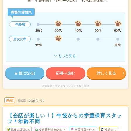
齢、学歴不問！・WワークOK！・10名以上採用…
職場の雰囲気
年齢層
20代
30代
40代
50代
60代
男女比率
女性
男性
もっと見る
気になる!
応募へ進む
詳しく見る
派遣会社
ケアスタッフィング株式会社
未読
掲載日
2026/07/30
【会話が楽しい！】午後からの学童保育スタッ
フ＊年齢不問
職種未経験OK
交通費別途支給あり
土日祝日が休み
残業なし