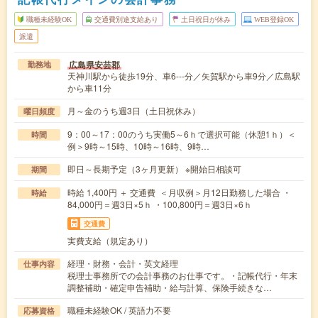
職種未経験OK
交通費別途支給あり
土日祝日が休み
WEB登録OK
派遣
広島県安芸郡
勤務地
天神川駅から徒歩19分、車6---分／矢賀駅から車9分／広島駅
から車11分
月～金のうち週3日（土日祝休み）
曜日頻度
9：00～17：00のうち実働5～6ｈで選択可能（休憩1ｈ）＜
時間
例＞9時～15時、10時～16時、9時…
即日～長期予定（3ヶ月更新） ※開始日相談可
期間
時給 1,400円 ＋ 交通費 ＜月収例＞月12日勤務した場合 ・
時給
84,000円＝週3日×5ｈ ・100,800円＝週3日×6ｈ
交通費
実費支給（規定あり）
経理・財務・会計・英文経理
仕事内容
税理士事務所での会計事務のお仕事です。・記帳代行・年末
調整補助・確定申告補助・給与計算、保険手続きな…
職種未経験OK / 英語力不要
応募資格