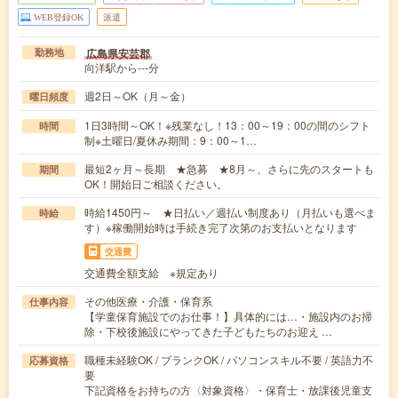
WEB登録OK
派遣
広島県安芸郡
勤務地
向洋駅から---分
週2日～OK（月～金）
曜日頻度
1日3時間～OK！※残業なし！13：00～19：00の間のシフト
時間
制※土曜日/夏休み期間：9：00～1…
最短2ヶ月～長期 ★急募 ★8月～、さらに先のスタートも
期間
OK！開始日ご相談ください。
時給1450円～ ★日払い／週払い制度あり（月払いも選べま
時給
す）※稼働開始時は手続き完了次第のお支払いとなります
交通費
交通費全額支給 ※規定あり
その他医療・介護・保育系
仕事内容
【学童保育施設でのお仕事！】具体的には…・施設内のお掃
除・下校後施設にやってきた子どもたちのお迎え …
職種未経験OK / ブランクOK / パソコンスキル不要 / 英語力不
応募資格
要
下記資格をお持ちの方〈対象資格〉・保育士・放課後児童支