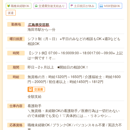
職種未経験OK
交通費別途支給あり
土日祝日が休み
WEB登録OK
派遣
広島県安芸郡
勤務地
海田市駅から---分
シフト制（月～日） ※平日のみなどの相談もOK ※週3なども
曜日頻度
相談OK
【シフト例】07:00～16:0009:00～18:0017:00～09:00※ 上記
時間
は一例です！そ…
即日～2ヶ月以上 ■開始日の相談OK！
期間
無資格の方：時給1320円～1650円 / 介護福祉士：時給1600
時給
円～2000円 / 初任者以上：時給1450円～1812円
交通費
全額支給
看護助手
仕事内容
＼無資格・未経験OKの看護助手／医療行為は一切行わない
ので未経験でも安心！▽具体的には…・リネンやシ…
職種未経験OK / ブランクOK / パソコンスキル不要 / 英語力不
応募資格
要