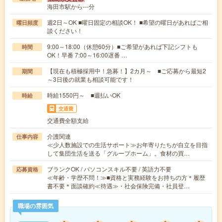
海田市駅から---分
週2日～OK ■曜日固定の相談OK！ ■希望の曜日があればご相
曜日頻度
談ください！
9:00～18:00（休憩60分）■ご希望があれば下記シフトも
時間
OK！早番 7:00～16:00遅番 …
【現在も積極採用中！急募！】2カ月～ ■ご応募から最短2
期間
～3日後の就業も相談可能です！
時給1550円～ ■週払いOK
時給
交通費
交通費全額支給
介護関連
仕事内容
≪少人数施設での生活サポート≫お年寄りたちが自立を目指
して集団生活を送る「グループホーム」。食材の買…
ブランクOK / パソコンスキル不要 / 英語力不要
応募資格
≪年齢・学歴不問！≫■資格と実務経験をお持ちの方＊履歴
書不要＊面談確約≪待遇≫・社会保険完備・社員登…
職場の雰囲気