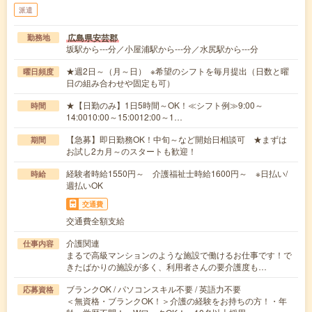
派遣
広島県安芸郡
勤務地
坂駅から---分／小屋浦駅から---分／水尻駅から---分
★週2日～（月～日） ※希望のシフトを毎月提出（日数と曜
曜日頻度
日の組み合わせや固定も可）
★【日勤のみ】1日5時間～OK！≪シフト例≫9:00～
時間
14:0010:00～15:0012:00～1…
【急募】即日勤務OK！中旬～など開始日相談可 ★まずは
期間
お試し2カ月～のスタートも歓迎！
経験者時給1550円～ 介護福祉士時給1600円～ ※日払い/
時給
週払いOK
交通費
交通費全額支給
介護関連
仕事内容
まるで高級マンションのような施設で働けるお仕事です！で
きたばかりの施設が多く、利用者さんの要介護度も…
ブランクOK / パソコンスキル不要 / 英語力不要
応募資格
＜無資格・ブランクOK！＞介護の経験をお持ちの方！・年