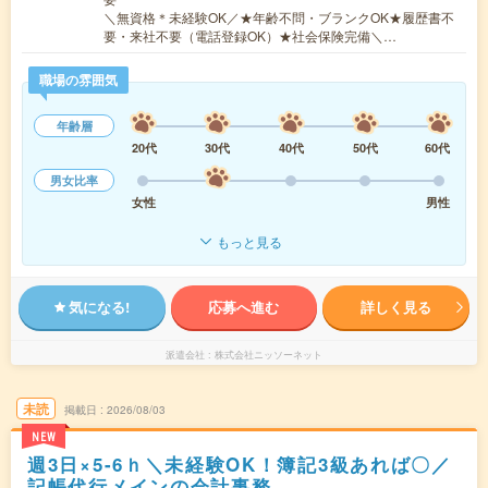
＼無資格＊未経験OK／★年齢不問・ブランクOK★履歴書不
要・来社不要（電話登録OK）★社会保険完備＼…
職場の雰囲気
年齢層
20代
30代
40代
50代
60代
男女比率
女性
男性
もっと見る
気になる!
応募へ進む
詳しく見る
派遣会社
株式会社ニッソーネット
未読
掲載日
2026/08/03
NEW
週3日×5-6ｈ＼未経験OK！簿記3級あれば〇／
記帳代行メインの会計事務