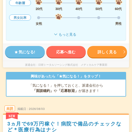
年齢層
20代
30代
40代
50代
60代
男女比率
女性
男性
もっと見る
気になる!
応募へ進む
詳しく見る
派遣会社
日研トータルソーシング株式会社 メディカルケア事業部
興味があったら「★気になる！」をタップ！
「気になる！」を押しておくと、派遣会社から
「面談確約」
や
「応募歓迎」
が届きます！
未読
掲載日
2026/08/03
NEW
3ヵ月で69万円稼ぐ！病院で備品のチェックな
ど＊医療行為はナシ