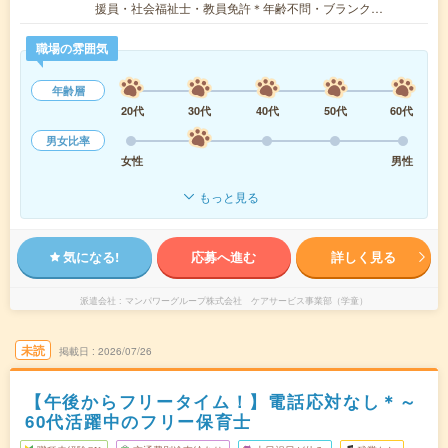
援員・社会福祉士・教員免許＊年齢不問・ブランク…
職場の雰囲気
年齢層
20代
30代
40代
50代
60代
男女比率
女性
男性
もっと見る
気になる!
応募へ進む
詳しく見る
派遣会社
マンパワーグループ株式会社 ケアサービス事業部（学童）
未読
掲載日
2026/07/26
【午後からフリータイム！】電話応対なし＊～
60代活躍中のフリー保育士