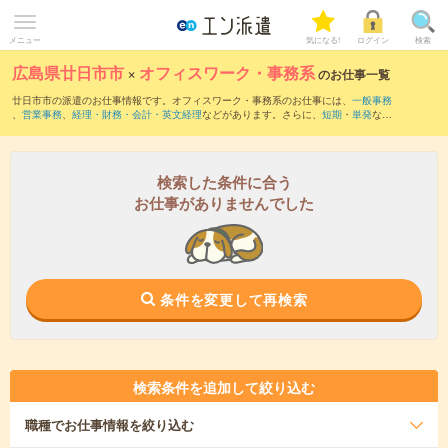
メニュー
気になる!
ログイン
検索
広島県廿日市市
×
オフィスワーク・事務系
のお仕事一覧
廿日市市の派遣のお仕事情報です。オフィスワーク・事務系のお仕事には、
一般事務
、
営業事務
、
経理・財務・会計・英文経理
などがあります。さらに、
短期
・
単発
など
の期間や、
職種未経験OK
などのこだわり条件で絞り込んでいただけます。
検索した条件に合う
お仕事がありませんでした
条件を変更して再検索
検索条件を追加して絞り込む
職種
でお仕事情報を絞り込む