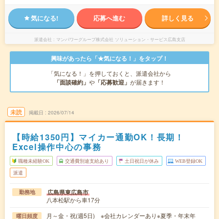
気になる!
応募へ進む
詳しく見る
派遣会社
マンパワーグループ株式会社 ソリューション・サービス広島支店
興味があったら「★気になる！」をタップ！
「気になる！」を押しておくと、派遣会社から
「面談確約」
や
「応募歓迎」
が届きます！
未読
掲載日
2026/07/14
【時給1350円】マイカー通勤OK！長期！
Excel操作中心の事務
職種未経験OK
交通費別途支給あり
土日祝日が休み
WEB登録OK
派遣
広島県東広島市
勤務地
八本松駅から車17分
月～金・祝(週5日) ※会社カレンダーあり※夏季・年末年
曜日頻度