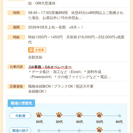
始・GW大型連休
08:45～17:30(実働8時間 休憩45分)※8時間以上ご勤務され
時間
た場合、お昼以外に15分休憩あ…
2026年09月上旬～長期 ※9月～！
期間
時給1350円～1450円 月収例 216,000円～232,000円+残業
時給
代
交通費
全額支給
OA事務・OAオペレーター
仕事内容
＊データ集計・加工など（Excel）＊資料作成
（Powerpoint）＊その他ファイリングなど＊電話…
職種未経験OK / ブランクOK / 英語力不要
応募資格
未経験OK！
職場の雰囲気
年齢層
20代
30代
40代
50代
60代
職場の様子