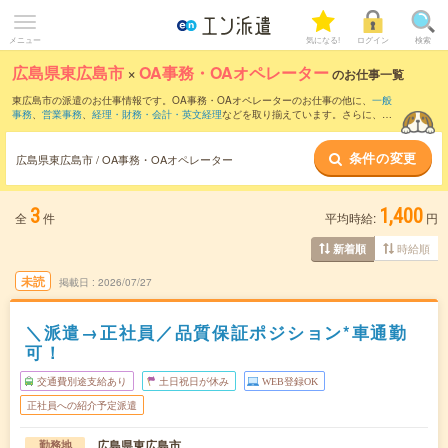
メニュー
気になる!
ログイン
検索
広島県東広島市
×
OA事務・OAオペレーター
のお仕事一覧
東広島市の派遣のお仕事情報です。OA事務・OAオペレーターのお仕事の他に、
一般
事務
、
営業事務
、
経理・財務・会計・英文経理
などを取り揃えています。さらに、
短
期
・
単発
などの期間や、
職種未経験OK
などのこだわり条件で絞り込んでいただけま
す。職種辞典：
OA事務・OAオペレーターのお仕事とは？とは？
条件の変更
広島県東広島市 / OA事務・OAオペレーター
3
1,400
全
件
平均時給:
円
時給順
新着順
未読
掲載日
2026/07/27
＼派遣→正社員／品質保証ポジション*車通勤
可！
交通費別途支給あり
土日祝日が休み
WEB登録OK
正社員への紹介予定派遣
広島県東広島市
勤務地