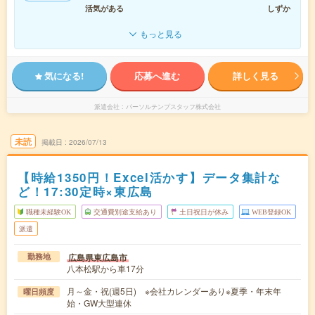
活気がある
しずか
もっと見る
気になる!
応募へ進む
詳しく見る
派遣会社
パーソルテンプスタッフ株式会社
未読
掲載日
2026/07/13
【時給1350円！Excel活かす】データ集計な
ど！17:30定時×東広島
職種未経験OK
交通費別途支給あり
土日祝日が休み
WEB登録OK
派遣
広島県東広島市
勤務地
八本松駅から車17分
月～金・祝(週5日) ※会社カレンダーあり※夏季・年末年
曜日頻度
始・GW大型連休