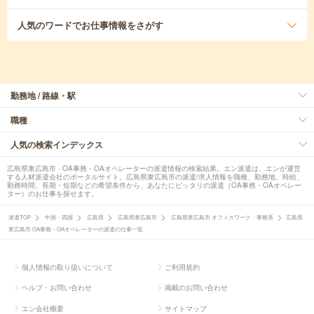
人気のワード
でお仕事情報をさがす
勤務地 / 路線・駅
職種
人気の検索インデックス
広島県東広島市 - OA事務・OAオペレーターの派遣情報の検索結果。エン派遣は、エンが運営
する人材派遣会社のポータルサイト。広島県東広島市の派遣/求人情報を職種、勤務地、時給、
勤務時間、長期・短期などの希望条件から、あなたにピッタリの派遣（OA事務・OAオペレー
ター）のお仕事を探せます。
派遣TOP
中国・四国
広島県
広島県東広島市
広島県東広島市 オフィスワーク・事務系
広島県
東広島市 OA事務・OAオペレーターの派遣の仕事一覧
個人情報の取り扱いについて
ご利用規約
ヘルプ・お問い合わせ
掲載のお問い合わせ
エン会社概要
サイトマップ