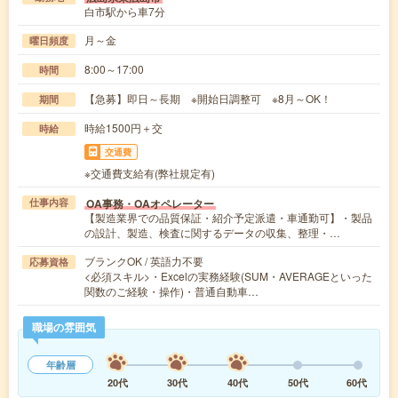
白市駅から車7分
月～金
曜日頻度
8:00～17:00
時間
【急募】即日～長期 ※開始日調整可 ※8月～OK！
期間
時給1500円＋交
時給
交通費
※交通費支給有(弊社規定有)
OA事務・OAオペレーター
仕事内容
【製造業界での品質保証・紹介予定派遣・車通勤可】・製品
の設計、製造、検査に関するデータの収集、整理・…
ブランクOK / 英語力不要
応募資格
<必須スキル>・Excelの実務経験(SUM・AVERAGEといった
関数のご経験・操作)・普通自動車…
職場の雰囲気
年齢層
20代
30代
40代
50代
60代