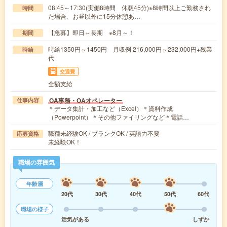
08:45～17:30(実働8時間 休憩45分)※8時間以上ご勤務され
時間
た場合、お昼以外に15分休憩あ…
【急募】即日～長期 ※8月～！
期間
時給1350円～1450円 月収例 216,000円～232,000円+残業
時給
代
交通費
全額支給
OA事務・OAオペレーター
仕事内容
＊データ集計・加工など（Excel）＊資料作成
（Powerpoint）＊その他ファイリングなど＊電話…
職種未経験OK / ブランクOK / 英語力不要
応募資格
未経験OK！
職場の雰囲気
年齢層
20代
30代
40代
50代
60代
職場の様子
活気がある
しずか