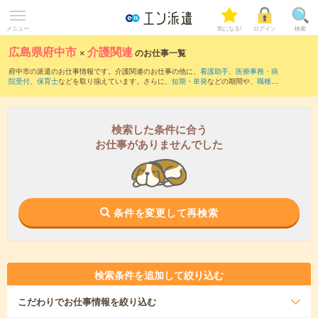
メニュー
気になる!
ログイン
検索
広島県府中市
×
介護関連
のお仕事一覧
府中市の派遣のお仕事情報です。介護関連のお仕事の他に、
看護助手
、
医療事務・病
院受付
、
保育士
などを取り揃えています。さらに、
短期
・
単発
などの期間や、
職種未
経験OK
などのこだわり条件で絞り込んでいただけます。職種辞典：
介護関連のお仕事
とは？とは？
検索した条件に合う
お仕事がありませんでした
条件を変更して再検索
検索条件を追加して絞り込む
こだわり
でお仕事情報を絞り込む