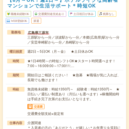
マンションで生活サポート＊時短OK
職種未経験OK
交通費別途支給あり
土日祝日が休み
残業なし
WEB登録OK
派遣
広島県三原市
勤務地
三原駅から---分／須波駅から---分／本郷(広島県)駅から---分
／安芸幸崎駅から---分／糸崎駅から---分
週2日～5日OK（月～金） ★土日休みOK
曜日頻度
★1日4時間～の時短シフトOK★スタート時間選べます！
時間
7:00～16:009:00～17:0011:…
開始日はご相談ください！ ★急募 ★職場が気に入れば、
期間
長期でも働けます！
無資格未経験：時給1350円～ 経験者：時給1350円～ ★
時給
日払い／週払い制度あり（月払いも選べます）※稼働開始時
は手続き完了次第のお支払いとなります。
交通費
交通費全額支給※規定有
介護関連
仕事内容
＊入居者の方の「ありがとう」が嬉しい＊お年寄りを笑顔に