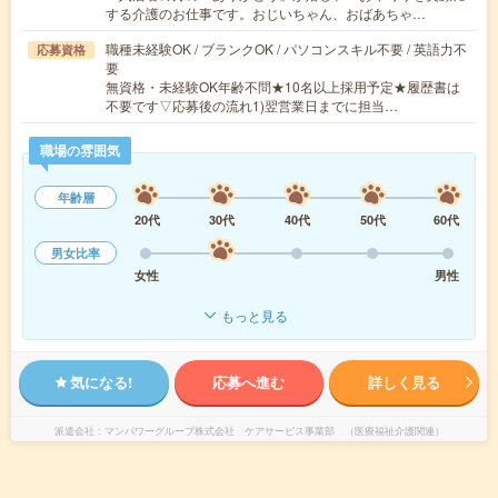
する介護のお仕事です。おじいちゃん、おばあちゃ…
職種未経験OK / ブランクOK / パソコンスキル不要 / 英語力不
応募資格
要
無資格・未経験OK年齢不問★10名以上採用予定★履歴書は
不要です▽応募後の流れ1)翌営業日までに担当…
職場の雰囲気
年齢層
20代
30代
40代
50代
60代
男女比率
女性
男性
もっと見る
気になる!
応募へ進む
詳しく見る
派遣会社
マンパワーグループ株式会社 ケアサービス事業部 （医療福祉介護関連）