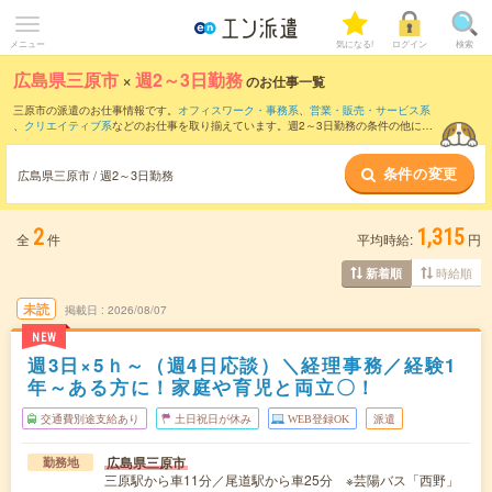
メニュー
気になる!
ログイン
検索
広島県三原市
×
週2～3日勤務
のお仕事一覧
三原市の派遣のお仕事情報です。
オフィスワーク・事務系
、
営業・販売・サービス系
、
クリエイティブ系
などのお仕事を取り揃えています。週2～3日勤務の条件の他に、
交通費別途支給あり
、
職種未経験OK
、
友だちと一緒の応募OK
などのこだわり条件も
取り揃えています。
条件の変更
広島県三原市 / 週2～3日勤務
2
1,315
全
件
平均時給:
円
時給順
新着順
未読
掲載日
2026/08/07
NEW
週3日×5ｈ～（週4日応談）＼経理事務／経験1
年～ある方に！家庭や育児と両立〇！
交通費別途支給あり
土日祝日が休み
WEB登録OK
派遣
広島県三原市
勤務地
三原駅から車11分／尾道駅から車25分 ※芸陽バス「西野」