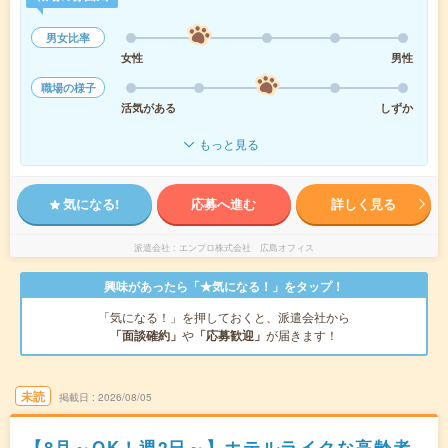
男女比率
女性
男性
職場の様子
活気がある
しずか
もっと見る
気になる!
応募へ進む
詳しく見る
派遣会社
エンプロ株式会社 広島オフィス
興味があったら「★気になる！」をタップ！
「気になる！」を押しておくと、派遣会社から
「面談確約」
や
「応募歓迎」
が届きます！
未読
掲載日
2026/08/05
【8月～OK！週2日～】ホテルライクな高齢者