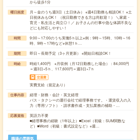
から徒歩1分
月～金のうち週3日（土日休み） ※週4日勤務も相談OK！ ※土
曜日頻度
日祝休みもOK！ （祝日勤務できる方は尚歓迎！） ＼家庭・
育児・私生活と両立◎！／ お子さんの行事や急な体調不良な
どにも対応しやすい！
9:00～17:00のうち実働5ｈ以上※例：9時～15時、10時～16
時間
時、9時～17時など※休憩1ｈ…
即日～長期予定（3ヶ月更新） ※開始日相談OK！
期間
時給1,400円 ※月収例（月12日勤務した場合）：84,000円
時給
＝週3日×5ｈ、117,600円＝週3日×7ｈ
交通費
実費支給（規定あり）
経理・財務・会計・英文経理
仕事内容
バス・タクシーの運行会社で経理事務です。・運賃収入の入
力（専用ソフト）・請求書作成・支払業務の補助・…
英語力不要
応募資格
■経理事務の経験（1年以上）■Excel（初級：SUM関数な
ど）■Word（初級：書式設定など）※週…
職場の雰囲気