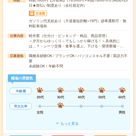
時給
日★前払い制度あり（会社規定内）
交通費
ガソリン代支給あり（片道最短距離×19円）@車通勤可・無
料駐車場有
軽作業（仕分け・ピッキング・検品、商品管理）
仕事内容
＜夕方からゆっくり～でもしっかり稼げる！＞具体的に
は…？・シーツ交換・食事を運ぶ、下げる・環境整備・…
職種未経験OK / ブランクOK / パソコンスキル不要 / 英語力不
応募資格
要
未経験OK！年齢不問
職場の雰囲気
年齢層
20代
30代
40代
50代
60代
男女比率
女性
男性
もっと見る