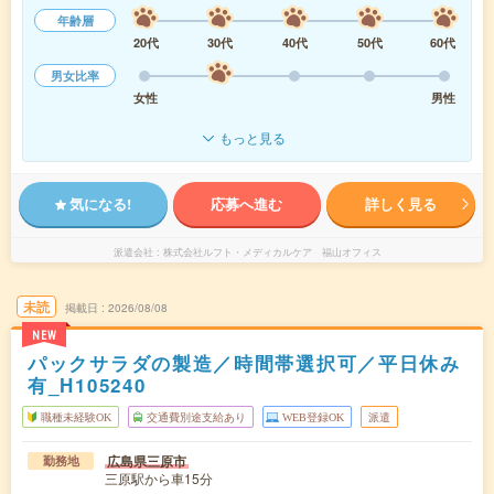
年齢層
20代
30代
40代
50代
60代
男女比率
女性
男性
もっと見る
気になる!
応募へ進む
詳しく見る
派遣会社
株式会社ルフト・メディカルケア 福山オフィス
未読
掲載日
2026/08/08
NEW
パックサラダの製造／時間帯選択可／平日休み
有_H105240
職種未経験OK
交通費別途支給あり
WEB登録OK
派遣
広島県三原市
勤務地
三原駅から車15分