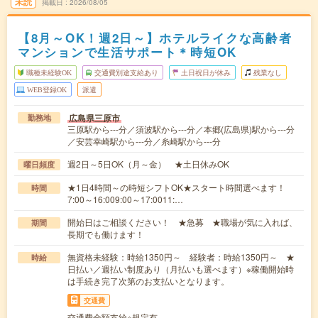
未読
掲載日
2026/08/05
【8月～OK！週2日～】ホテルライクな高齢者
マンションで生活サポート＊時短OK
職種未経験OK
交通費別途支給あり
土日祝日が休み
残業なし
WEB登録OK
派遣
広島県三原市
勤務地
三原駅から---分／須波駅から---分／本郷(広島県)駅から---分
／安芸幸崎駅から---分／糸崎駅から---分
週2日～5日OK（月～金） ★土日休みOK
曜日頻度
★1日4時間～の時短シフトOK★スタート時間選べます！
時間
7:00～16:009:00～17:0011:…
開始日はご相談ください！ ★急募 ★職場が気に入れば、
期間
長期でも働けます！
無資格未経験：時給1350円～ 経験者：時給1350円～ ★
時給
日払い／週払い制度あり（月払いも選べます）※稼働開始時
は手続き完了次第のお支払いとなります。
交通費
交通費全額支給※規定有