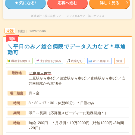
気になる!
応募へ進む
詳しく見る
派遣会社
株式会社ルフト・メディカルケア 福山オフィス
未読
掲載日
2026/08/06
NEW
＼平日のみ／総合病院でデータ入力など＊車通
勤可
職種未経験OK
土日祝日が休み
残業なし
WEB登録OK
派遣
広島県三原市
勤務地
三原駅から車4分／須波駅から車8分／糸崎駅から車8分／安
芸幸崎駅から車16分
月～金
曜日頻度
8：30～17：30（休憩60分）＊日勤のみ
時間
即日～長期（応募後スピーディーに勤務開始＊）
期間
時給1200円 ＊月収例：19万2000円（時給1200円×8時間
時給
×20日）