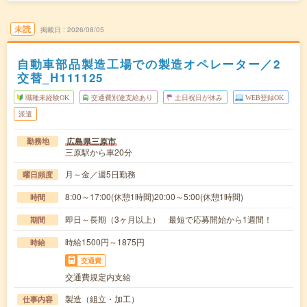
未読
掲載日
2026/08/05
自動車部品製造工場での製造オペレーター／2
交替_H111125
職種未経験OK
交通費別途支給あり
土日祝日が休み
WEB登録OK
派遣
広島県三原市
勤務地
三原駅から車20分
月～金／週5日勤務
曜日頻度
8:00～17:00(休憩1時間)20:00～5:00(休憩1時間)
時間
即日～長期（3ヶ月以上） 最短で応募開始から1週間！
期間
時給1500円～1875円
時給
交通費
交通費規定内支給
製造（組立・加工）
仕事内容