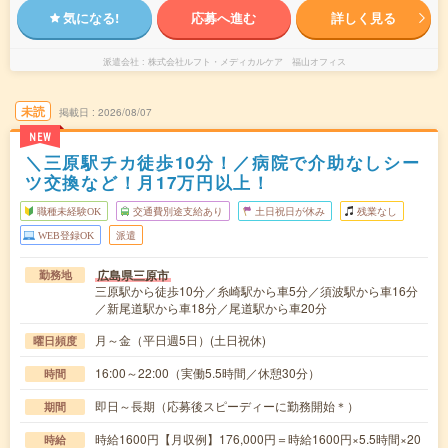
気になる!
応募へ進む
詳しく見る
派遣会社
株式会社ルフト・メディカルケア 福山オフィス
未読
掲載日
2026/08/07
NEW
＼三原駅チカ徒歩10分！／病院で介助なしシー
ツ交換など！月17万円以上！
職種未経験OK
交通費別途支給あり
土日祝日が休み
残業なし
WEB登録OK
派遣
広島県三原市
勤務地
三原駅から徒歩10分／糸崎駅から車5分／須波駅から車16分
／新尾道駅から車18分／尾道駅から車20分
月～金（平日週5日）(土日祝休)
曜日頻度
16:00～22:00（実働5.5時間／休憩30分）
時間
即日～長期（応募後スピーディーに勤務開始＊）
期間
時給1600円【月収例】176,000円＝時給1600円×5.5時間×20
時給