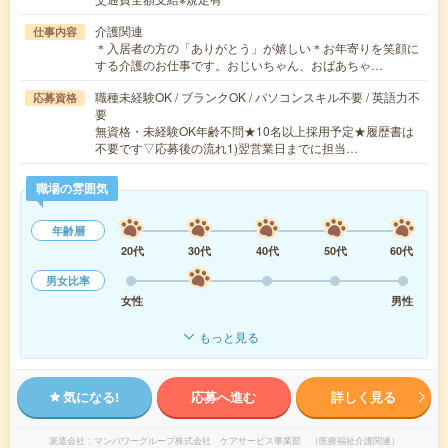
介護関連
仕事内容
＊入居者の方の「ありがとう」が嬉しい＊お年寄りを笑顔に
する介護のお仕事です。おじいちゃん、おばあちゃ…
職種未経験OK / ブランクOK / パソコンスキル不要 / 英語力不
応募資格
要
無資格・未経験OK年齢不問★10名以上採用予定★履歴書は
不要です▽応募後の流れ1)翌営業日までに担当…
職場の雰囲気
年齢層
20代
30代
40代
50代
60代
男女比率
女性
男性
もっと見る
気になる!
応募へ進む
詳しく見る
派遣会社
マンパワーグループ株式会社 ケアサービス事業部 （医療福祉介護関連）