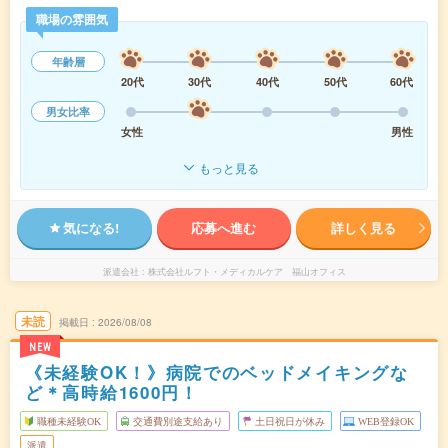
職場の雰囲気
年齢層
20代
30代
40代
50代
60代
男女比率
女性
男性
もっと見る
気になる!
応募へ進む
詳しく見る
派遣会社
株式会社ルフト・メディカルケア 福山オフィス
未読
掲載日
2026/08/08
NEW
《未経験OK！》病院でのベッドメイキングな
ど＊高時給1600円！
職種未経験OK
交通費別途支給あり
土日祝日が休み
WEB登録OK
派遣