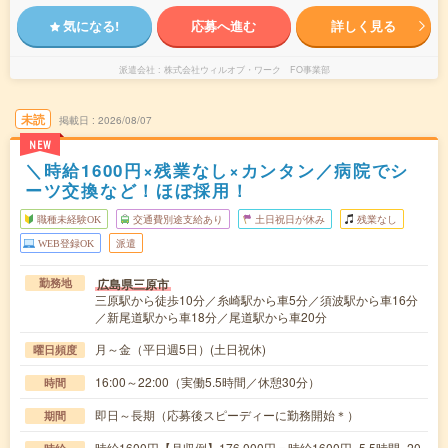
気になる!
応募へ進む
詳しく見る
派遣会社
株式会社ウィルオブ・ワーク FO事業部
未読
掲載日
2026/08/07
NEW
＼時給1600円×残業なし×カンタン／病院でシ
ーツ交換など！ほぼ採用！
職種未経験OK
交通費別途支給あり
土日祝日が休み
残業なし
WEB登録OK
派遣
広島県三原市
勤務地
三原駅から徒歩10分／糸崎駅から車5分／須波駅から車16分
／新尾道駅から車18分／尾道駅から車20分
月～金（平日週5日）(土日祝休)
曜日頻度
16:00～22:00（実働5.5時間／休憩30分）
時間
即日～長期（応募後スピーディーに勤務開始＊）
期間
時給1600円【月収例】176,000円＝時給1600円×5.5時間×20