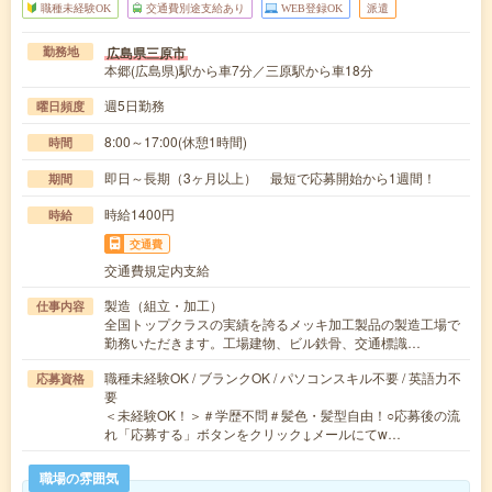
職種未経験OK
交通費別途支給あり
WEB登録OK
派遣
広島県三原市
勤務地
本郷(広島県)駅から車7分／三原駅から車18分
週5日勤務
曜日頻度
8:00～17:00(休憩1時間)
時間
即日～長期（3ヶ月以上） 最短で応募開始から1週間！
期間
時給1400円
時給
交通費
交通費規定内支給
製造（組立・加工）
仕事内容
全国トップクラスの実績を誇るメッキ加工製品の製造工場で
勤務いただきます。工場建物、ビル鉄骨、交通標識…
職種未経験OK / ブランクOK / パソコンスキル不要 / 英語力不
応募資格
要
＜未経験OK！＞＃学歴不問＃髪色・髪型自由！○応募後の流
れ「応募する」ボタンをクリック↓メールにてw…
職場の雰囲気