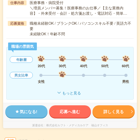
医療事務・病院受付
仕事内容
＼増員メンバー募集！医療事務のお仕事／【主な業務内
容】・外来受付・会計・処方箋お渡し・電話対応・簡単…
職種未経験OK / ブランクOK / パソコンスキル不要 / 英語力不
応募資格
要
未経験OK！年齢不問
職場の雰囲気
年齢層
20代
30代
40代
50代
60代
男女比率
女性
男性
もっと見る
気になる!
応募へ進む
詳しく見る
派遣会社
株式会社ルフト・メディカルケア 福山オフィス