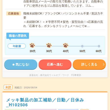
自動車部品メーカーの取引先で勤務いただきます。自動車の
ドアに使用されるゴム部品を製造しています。ゴム…
職種未経験OK / ブランクOK / パソコンスキル不要 / 英語力不
応募資格
要
＜未経験OK！＞＃学歴不問＃髪色・髪型自由！○応募後の流
れ「応募する」ボタンをクリック↓メールにてw…
職場の雰囲気
年齢層
20代
30代
40代
50代
60代
気になる!
応募へ進む
詳しく見る
派遣会社
株式会社ウィルオブ・ワーク FO事業部
未読
掲載日
2026/08/04
メッキ製品の加工補助／日勤／日休み
_H102506