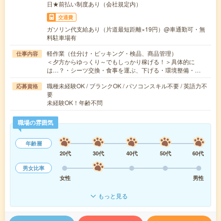
日★前払い制度あり（会社規定内）
交通費
ガソリン代支給あり（片道最短距離×19円）@車通勤可・無
料駐車場有
軽作業（仕分け・ピッキング・検品、商品管理）
仕事内容
＜夕方からゆっくり～でもしっかり稼げる！＞具体的に
は…？・シーツ交換・食事を運ぶ、下げる・環境整備・…
職種未経験OK / ブランクOK / パソコンスキル不要 / 英語力不
応募資格
要
未経験OK！年齢不問
職場の雰囲気
年齢層
20代
30代
40代
50代
60代
男女比率
女性
男性
もっと見る