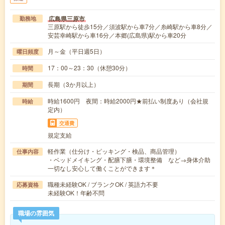
広島県三原市
勤務地
三原駅から徒歩15分／須波駅から車7分／糸崎駅から車8分／
安芸幸崎駅から車16分／本郷(広島県)駅から車20分
月～金（平日週5日）
曜日頻度
17：00～23：30（休憩30分）
時間
長期（3か月以上）
期間
時給1600円 夜間：時給2000円★前払い制度あり（会社規
時給
定内）
交通費
規定支給
軽作業（仕分け・ピッキング・検品、商品管理）
仕事内容
・ベッドメイキング・配膳下膳・環境整備 など→身体介助
一切なし安心して働くことができます＊
職種未経験OK / ブランクOK / 英語力不要
応募資格
未経験OK！年齢不問
職場の雰囲気