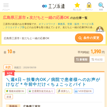
メニュー
気になる!
ログイン
検索
広島県三原市
×
友だちと一緒の応募OK
のお仕事一覧
三原市の派遣のお仕事情報です。
オフィスワーク・事務系
、
営業・販売・サービス系
、
クリエイティブ系
などのお仕事を取り揃えています。友だちと一緒の応募OKの条件
の他に、
交通費別途支給あり
、
職種未経験OK
、
週4日勤務
などのこだわり条件も取り
揃えています。
条件の変更
広島県三原市 / 友だちと一緒の応募OK
10
1,390
全
件
平均時給:
円
時給順
新着順
未読
掲載日
2026/08/09
NEW
＼週4日～扶養内OK／病院で患者様へのお声が
けなど＊午前中だけ＜ちょこっとバイト
職種未経験OK
交通費別途支給あり
残業なし
WEB登録OK
派遣
広島県三原市
勤務地