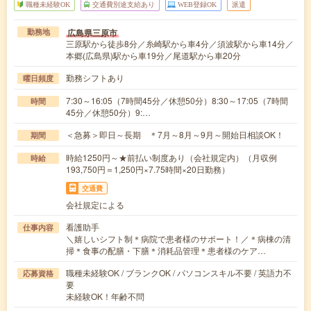
職種未経験OK
交通費別途支給あり
WEB登録OK
派遣
広島県三原市
勤務地
三原駅から徒歩8分／糸崎駅から車4分／須波駅から車14分／
本郷(広島県)駅から車19分／尾道駅から車20分
勤務シフトあり
曜日頻度
7:30～16:05（7時間45分／休憩50分）8:30～17:05（7時間
時間
45分／休憩50分）9:…
＜急募＞即日～長期 ＊7月～8月～9月～開始日相談OK！
期間
時給1250円～★前払い制度あり（会社規定内）（月収例
時給
193,750円＝1,250円×7.75時間×20日勤務）
交通費
会社規定による
看護助手
仕事内容
＼嬉しいシフト制＊病院で患者様のサポート！／＊病棟の清
掃＊食事の配膳・下膳＊消耗品管理＊患者様のケア…
職種未経験OK / ブランクOK / パソコンスキル不要 / 英語力不
応募資格
要
未経験OK！年齢不問