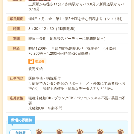
三原駅から徒歩11分／糸崎駅からバス8分／新尾道駅からバ
ス19分
週4日：月～金、第1・第3土曜を含む日程より（シフト制）
曜日頻度
8：30～12：30（4時間勤務）
時間
即日～長期（応募後スピーディーに勤務開始＊）
期間
時給1200円 ＊給与前払制度あり（稼働分）（月収例
時給
76,800円＝1,200円×4時間×20日勤務）
交通費
規定支給
医療事務・病院受付
仕事内容
＼病院でカンタン医師のサポート！／・外来にて患者様へお
声がけ・診察予約確認・簡単なデータ入力など＊医…
職種未経験OK / ブランクOK / パソコンスキル不要 / 英語力不
応募資格
要
未経験OK！年齢不問
職場の雰囲気
年齢層