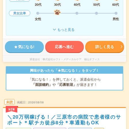
20代
30代
40代
50代
60代
男女比率
女性
男性
もっと見る
気になる!
応募へ進む
詳しく見る
派遣会社
株式会社ルフト・メディカルケア 福山オフィス
興味があったら「★気になる！」をタップ！
「気になる！」を押しておくと、派遣会社から
「面談確約」
や
「応募歓迎」
が届きます！
未読
掲載日
2026/08/08
NEW
＼20万弱稼げる！／三原市の病院で患者様のサ
ポート＊駅チカ徒歩8分＊車通勤もOK