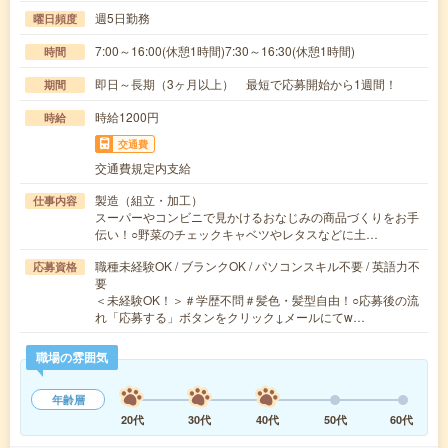
週5日勤務
曜日頻度
7:00～16:00(休憩1時間)7:30～16:30(休憩1時間)
時間
即日～長期（3ヶ月以上） 最短で応募開始から1週間！
期間
時給1200円
時給
交通費
交通費規定内支給
製造（組立・加工）
仕事内容
スーパーやコンビニで見かけるおなじみの商品づくりをお手
伝い！○野菜のチェックキャベツやレタスなどに土…
職種未経験OK / ブランクOK / パソコンスキル不要 / 英語力不
応募資格
要
＜未経験OK！＞＃学歴不問＃髪色・髪型自由！○応募後の流
れ「応募する」ボタンをクリック↓メールにてw…
職場の雰囲気
年齢層
20代
30代
40代
50代
60代