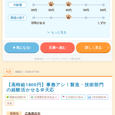
年齢層
20代
30代
40代
50代
60代
職場の様子
活気がある
しずか
もっと見る
気になる!
応募へ進む
詳しく見る
派遣会社
パーソルテンプスタッフ株式会社
未読
掲載日
2026/07/09
【高時給1800円】事務アシ！製造・技術部門
の経験活かせる＠天応
職種未経験OK
交通費別途支給あり
土日祝日が休み
WEB登録OK
派遣
広島県呉市
勤務地