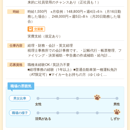
来的に社員登用のチャンスあり（正社員も！）
時給1,550円 ※月収例：148,800円＝週4日×6ｈ（月16日勤
時給
務した場合）、248,000円＝週5日×8ｈ（月20日勤務した場
合）
交通費
実費支給（規定あり）
経理・財務・会計・英文経理
仕事内容
税理士事務所での会計事務です。・記帳代行・帳票整理、フ
ァイリング・決算補助・申告書の作成補助・給与計…
職種未経験OK / 英語力不要
応募資格
■経理事務の経験（1年以上）■普通自動車第一種運転免許
（AT限定可）■マイカーをお持ちの方（ゆくゆく…
職場の雰囲気
男女比率
女性
男性
職場の様子
活気がある
しずか