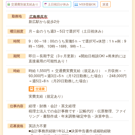
交通費別途支給あり
土日祝日が休み
WEB登録OK
派遣
広島県呉市
勤務地
新広駅から徒歩2分
月～金のうち週3～5日で選択可（土日祝休み）
曜日頻度
9：00～18：00のうち実働5ｈ～で選択可※休憩：1ｈ※例：9
時間
時～15時、10時～16時、9時～1…
即日～長期予定（3ヶ月更新） ※開始日相談OK! ※将来的には
期間
直接雇用の可能性あり！
時給 1,550円 ＋ 交通費実費支給（規定あり） ＜月収例＞ ・
時給
93,000円＝週3日×5ｈ（月12日勤務した場合） ・248,000円
＝週5日×8ｈ（月20日勤務した場合）
交通費
実費支給（規定あり）
経理・財務・会計・英文経理
仕事内容
税理士法人での会計事務です・記帳代行・伝票整理、ファイ
リング・書類作成・年末調整/確定申告・決算申告…
英語力不要
応募資格
■会計事務所経験1年以上■決算申告書作成補助経験