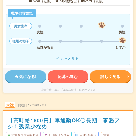
■Excel（初級：SUM関数など）■Word（初級…
職場の雰囲気
男女比率
女性
男性
職場の様子
活気がある
しずか
もっと見る
気になる!
応募へ進む
詳しく見る
派遣会社
エンプロ株式会社 広島オフィス
未読
掲載日
2026/07/31
【高時給1800円】車通勤OK〇長期！事務ア
シ！残業少なめ
交通費別途支給あり
土日祝日が休み
WEB登録OK
派遣