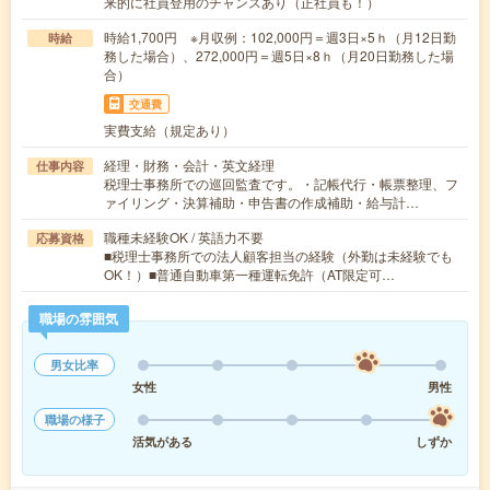
来的に社員登用のチャンスあり（正社員も！）
時給1,700円 ※月収例：102,000円＝週3日×5ｈ（月12日勤
時給
務した場合）、272,000円＝週5日×8ｈ（月20日勤務した場
合）
交通費
実費支給（規定あり）
経理・財務・会計・英文経理
仕事内容
税理士事務所での巡回監査です。・記帳代行・帳票整理、フ
ァイリング・決算補助・申告書の作成補助・給与計…
職種未経験OK / 英語力不要
応募資格
■税理士事務所での法人顧客担当の経験（外勤は未経験でも
OK！）■普通自動車第一種運転免許（AT限定可…
職場の雰囲気
男女比率
女性
男性
職場の様子
活気がある
しずか