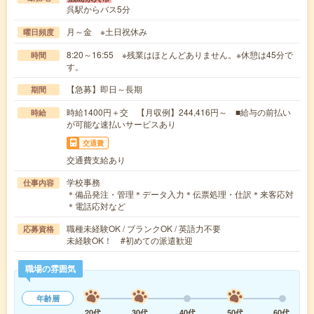
呉駅からバス5分
月～金 ※土日祝休み
曜日頻度
8:20～16:55 ※残業はほとんどありません。※休憩は45分で
時間
す。
【急募】即日～長期
期間
時給1400円＋交 【月収例】244,416円～ ■給与の前払い
時給
が可能な速払いサービスあり
交通費
交通費支給あり
学校事務
仕事内容
＊備品発注・管理＊データ入力＊伝票処理・仕訳＊来客応対
＊電話応対など
職種未経験OK / ブランクOK / 英語力不要
応募資格
未経験OK！ #初めての派遣歓迎
職場の雰囲気
年齢層
20代
30代
40代
50代
60代