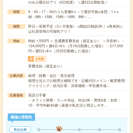
のみ土曜出社アリ（6日程度） ＼週5日出勤歓迎／
9：00～17：00のうち実働5ｈ～で選択可能※休憩：1ｈ※
時間
例：9時～15時、10時～16時、9時～…
即日～長期予定（3ヶ月更新） ※開始日相談OK！ ※将来的に
期間
は社員登用の可能性アリ！
時給 1,550円 ＋ 交通費実費支給（規定あり） ＜月収例＞ ・
時給
124,000円＝週4日×6ｈ（月16日勤務した場合） ・217,000
円＝週5日×8ｈ（月20日勤務した場合）
交通費
実費支給（規定あり）
経理・財務・会計・英文経理
仕事内容
税理士法人での税理士補助です・記帳代行メイン・帳票整理/
ファイリング・給与計算・決算補助・申告書作成…
英語力不要
応募資格
・オフィス禁煙・ランチ持込、外出OK・男性6名：女性：
10・平均年齢40歳＼家庭や私生活と両立しやす…
職場の雰囲気
男女比率