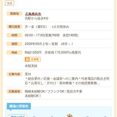
派遣
広島県呉市
勤務地
呉駅から徒歩4分
月～金（週5日） ※土日祝休み
曜日頻度
09:00～17:00(実働7時間 休憩1時間)
時間
2026年09月上旬～長期 ※9月～！
期間
時給1250円 月収例 175,000円+残業代
時給
交通費
全額支給
受付
仕事内容
＊総合受付／応接・会議室へのご案内＊代表電話の取次ぎ対
応＊お茶出し・片付け・室内整備＊その他庶務業務…
職種未経験OK / ブランクOK / 英語力不要
応募資格
未経験OK！
職場の雰囲気