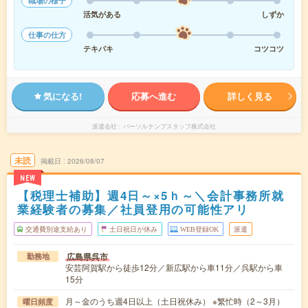
職場の様子
活気がある
しずか
仕事の仕方
テキパキ
コツコツ
気になる!
応募へ進む
詳しく見る
派遣会社
パーソルテンプスタッフ株式会社
未読
掲載日
2026/08/07
NEW
【税理士補助】週4日～×5ｈ～＼会計事務所就
業経験者の募集／社員登用の可能性アリ
交通費別途支給あり
土日祝日が休み
WEB登録OK
派遣
広島県呉市
勤務地
安芸阿賀駅から徒歩12分／新広駅から車11分／呉駅から車
15分
月～金のうち週4日以上（土日祝休み） ※繁忙時（2～3月）
曜日頻度