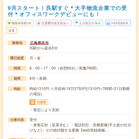
9月スタート！呉駅すぐ＊大手物流企業での受
付＊オフィスワークデビューにも！
職種未経験OK
交通費別途支給あり
土日祝日が休み
WEB登録OK
派遣
広島県呉市
勤務地
呉駅から徒歩5分
月～金
曜日頻度
9：00～17：00（休憩60分／実働7時間）
時間
9月～長期
期間
時給1310円 ☆月収例:19万2750円(1310円×7時間×21日勤務
時給
の場合)
交通費
・規定により支給
受付
仕事内容
・来客応対（呈茶含む）・電話対応・庶務業務(手土産の仕分
けなど)・その他付随する業務【web登録積極…