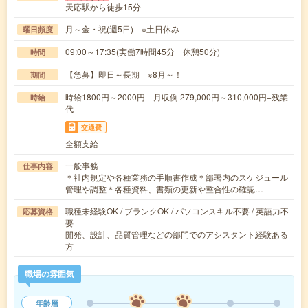
天応駅から徒歩15分
月～金・祝(週5日) ※土日休み
曜日頻度
09:00～17:35(実働7時間45分 休憩50分)
時間
【急募】即日～長期 ※8月～！
期間
時給1800円～2000円 月収例 279,000円～310,000円+残業
時給
代
交通費
全額支給
一般事務
仕事内容
＊社内規定や各種業務の手順書作成＊部署内のスケジュール
管理や調整＊各種資料、書類の更新や整合性の確認…
職種未経験OK / ブランクOK / パソコンスキル不要 / 英語力不
応募資格
要
開発、設計、品質管理などの部門でのアシスタント経験ある
方
職場の雰囲気
年齢層