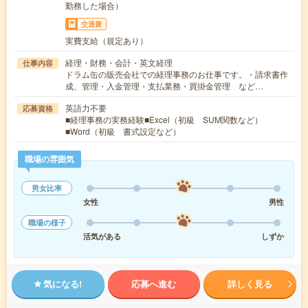
勤務した場合）
交通費
実費支給（規定あり）
経理・財務・会計・英文経理
仕事内容
ドラム缶の販売会社での経理事務のお仕事です。・請求書作
成、管理・入金管理・支払業務・買掛金管理 など…
英語力不要
応募資格
■経理事務の実務経験■Excel（初級 SUM関数など）
■Word（初級 書式設定など）
職場の雰囲気
男女比率
女性
男性
職場の様子
活気がある
しずか
気になる!
応募へ進む
詳しく見る