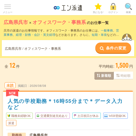
メニュー
気になる!
ログイン
検索
広島県呉市
×
オフィスワーク・事務系
のお仕事一覧
呉市の派遣のお仕事情報です。オフィスワーク・事務系のお仕事には、
一般事務
、
営
業事務
、
経理・財務・会計・英文経理
などがあります。さらに、
短期
・
単発
などの期
間や、
職種未経験OK
などのこだわり条件で絞り込んでいただけます。
条件の変更
広島県呉市 / オフィスワーク・事務系
12
1,500
全
件
平均時給:
円
時給順
新着順
未読
掲載日
2026/08/08
NEW
人気の学校勤務＊16時55分まで＊データ入力
など
職種未経験OK
交通費別途支給あり
土日祝日が休み
WEB登録OK
派遣
広島県呉市
勤務地