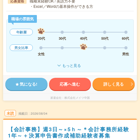
職種未経験OK / 英語力不要
応募資格
・Excel／Wordの基本操作ができる方
職場の雰囲気
年齢層
20代
30代
40代
50代
60代
男女比率
女性
男性
もっと見る
気になる!
応募へ進む
詳しく見る
派遣会社
株式会社メイツ中国
未読
掲載日
2026/08/04
【会計事務】週3日～×5ｈ～＊会計事務所経験
1年～＋決算申告書作成補助経験者募集