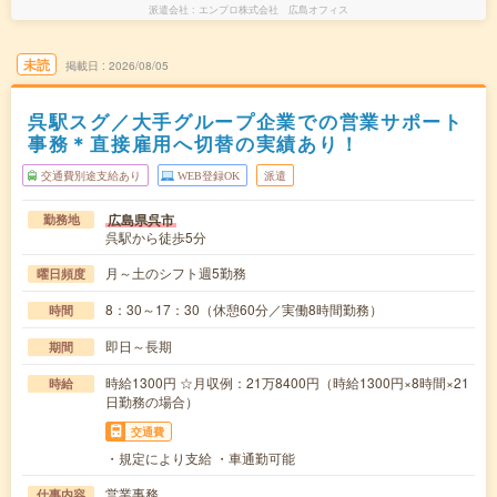
派遣会社
エンプロ株式会社 広島オフィス
未読
掲載日
2026/08/05
呉駅スグ／大手グループ企業での営業サポート
事務＊直接雇用へ切替の実績あり！
交通費別途支給あり
WEB登録OK
派遣
広島県呉市
勤務地
呉駅から徒歩5分
月～土のシフト週5勤務
曜日頻度
8：30～17：30（休憩60分／実働8時間勤務）
時間
即日～長期
期間
時給1300円 ☆月収例：21万8400円（時給1300円×8時間×21
時給
日勤務の場合）
交通費
・規定により支給 ・車通勤可能
営業事務
仕事内容