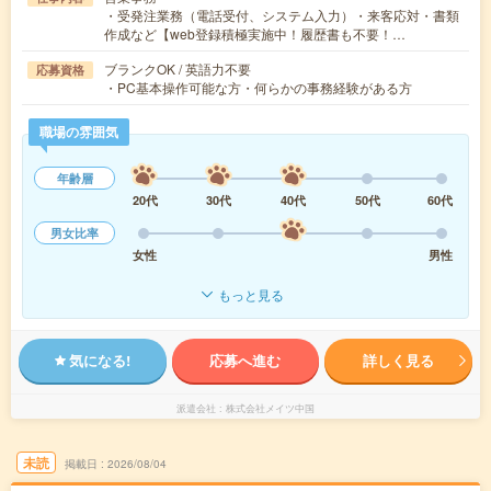
・受発注業務（電話受付、システム入力）・来客応対・書類
作成など【web登録積極実施中！履歴書も不要！…
ブランクOK / 英語力不要
応募資格
・PC基本操作可能な方・何らかの事務経験がある方
職場の雰囲気
年齢層
20代
30代
40代
50代
60代
男女比率
女性
男性
もっと見る
気になる!
応募へ進む
詳しく見る
派遣会社
株式会社メイツ中国
未読
掲載日
2026/08/04