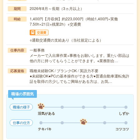
2026年8月～長期（3ヵ月以上）
期間
1,400円【月収例】約223,000円（時給1,400円×実働
時給
7.50h×21日+残業2h）+交通費
交通費
○通勤交通費の支給あり（当社規定による）
一般事務
仕事内容
メーカーで入出庫作業+事務をお願いします。重たい部品は
他の方に持ってもらうことができます。※業務割合…
職種未経験OK / ブランクOK / 英語力不要
応募資格
●未経験OK●PCの基本操作ができる方●普通自動車運転免許
証を取得の方少しでもご興味がある方は、お気…
職場の雰囲気
職場の様子
活気がある
しずか
仕事の仕方
テキパキ
コツコツ