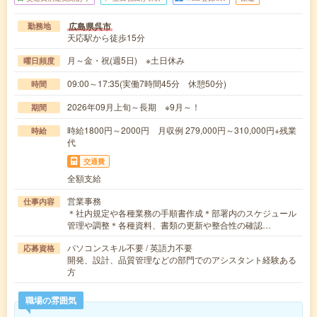
広島県呉市
勤務地
天応駅から徒歩15分
月～金・祝(週5日) ※土日休み
曜日頻度
09:00～17:35(実働7時間45分 休憩50分)
時間
2026年09月上旬～長期 ※9月～！
期間
時給1800円～2000円 月収例 279,000円～310,000円+残業
時給
代
交通費
全額支給
営業事務
仕事内容
＊社内規定や各種業務の手順書作成＊部署内のスケジュール
管理や調整＊各種資料、書類の更新や整合性の確認…
パソコンスキル不要 / 英語力不要
応募資格
開発、設計、品質管理などの部門でのアシスタント経験ある
方
職場の雰囲気