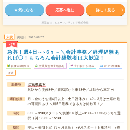
気になる!
応募へ進む
詳しく見る
派遣会社
ヒューマンリソシア株式会社
未読
掲載日
2026/08/07
NEW
急募！週4日～×6ｈ～＼会計事務／経理経験あ
れば〇！もちろん会計経験者は大歓迎！
職種未経験OK
交通費別途支給あり
土日祝日が休み
WEB登録OK
派遣
広島県呉市
勤務地
呉駅から徒歩3分／新広駅から車18分／坂駅から車21分
月～金のうち週4日以上（土日祝休み） ※2～3月は土曜出勤
曜日頻度
の可能性あり ＼週5日勤務できる方は尚歓迎！／
8:30～9:00スタートで実働6ｈ以上※8:30～17:30のうちで選
時間
択（例：8:30～15:30…
即日～長期予定（3ヶ月更新） ※9月スタートも相談可 ※将
期間