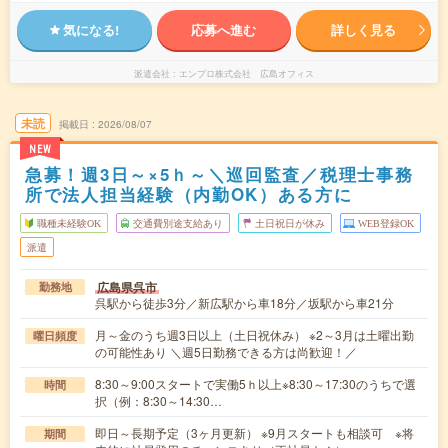
気になる!
応募へ進む
詳しく見る
派遣会社
エンプロ株式会社 広島オフィス
未読
掲載日
2026/08/07
NEW
急募！週3日～×5ｈ～＼巡回監査／税理士事務
所で法人担当経験（内勤OK）ある方に
職種未経験OK
交通費別途支給あり
土日祝日が休み
WEB登録OK
派遣
広島県呉市
勤務地
呉駅から徒歩3分／新広駅から車18分／坂駅から車21分
月～金のうち週3日以上（土日祝休み） ※2～3月は土曜出勤
曜日頻度
の可能性あり ＼週5日勤務できる方は尚歓迎！／
8:30～9:00スタートで実働5ｈ以上※8:30～17:30のうちで選
時間
択（例：8:30～14:30…
即日～長期予定（3ヶ月更新） ※9月スタートも相談可 ※将
期間