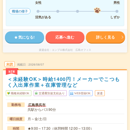
女性
男性
職場の様子
活気がある
しずか
気になる!
応募へ進む
詳しく見る
派遣会社
エンプロ株式会社 広島オフィス
未読
掲載日
2026/08/07
NEW
＜未経験OK＞時給1400円！メーカーでこつも
く入出庫作業＋在庫管理など
職種未経験OK
交通費別途支給あり
WEB登録OK
派遣
広島県呉市
勤務地
呉駅からバス90分
月～金/土/日
曜日頻度
★9:00～17:30（休憩時間 12:00～13:00）
時間