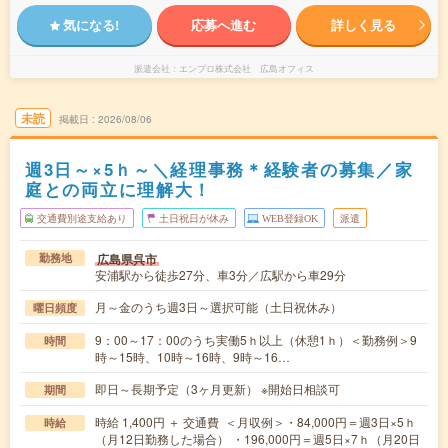
気になる!
応募へ進む
詳しく見る
派遣会社
エンプロ株式会社 広島オフィス
未読
掲載日
2026/08/06
週3日～×5ｈ～＼経理事務＊経験者の募集／家
庭との両立に理解大！
交通費別途支給あり
土日祝日が休み
WEB登録OK
派遣
広島県呉市
勤務地
安浦駅から徒歩27分、車3分／広駅から車29分
月～金のうち週3日～選択可能（土日祝休み）
曜日頻度
9：00～17：00のうち実働5ｈ以上（休憩1ｈ）＜勤務例＞9
時間
時～15時、10時～16時、9時～16…
即日～長期予定（3ヶ月更新） ※開始日相談可
期間
時給 1,400円 ＋ 交通費 ＜月収例＞・84,000円＝週3日×5ｈ
時給
（月12日勤務した場合） ・196,000円＝週5日×7ｈ（月20日