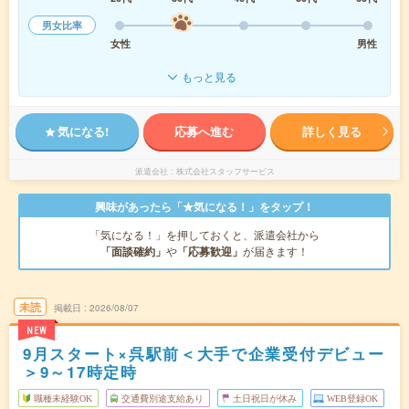
男女比率
女性
男性
もっと見る
気になる!
応募へ進む
詳しく見る
派遣会社
株式会社スタッフサービス
興味があったら「★気になる！」をタップ！
「気になる！」を押しておくと、派遣会社から
「面談確約」
や
「応募歓迎」
が届きます！
未読
掲載日
2026/08/07
NEW
9月スタート×呉駅前＜大手で企業受付デビュー
＞9～17時定時
職種未経験OK
交通費別途支給あり
土日祝日が休み
WEB登録OK