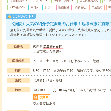
職種未経験OK
ブランクOK
既卒第二新卒OK
正社員登用あり
OA
WEB登録OK
平日休
シフト
医療福祉
交費支給
車通勤可
職
ここがポイント！
《病院》人気の紹介予定派遣のお仕事！地域医療に貢献
落ち着いた雰囲気の職場！質問しやすい環境！先輩社員が教えてくれ
場無料！車通勤を希望されている方にオススメです！
勤務地
広島県
広島市佐伯区
五日市駅から車10分
曜日頻度
月～金・土 ※月9～10日お休みのシフト勤務。
時間
8:30～17:30 ※残業は月10～20時間程度。※休憩60
期間
【急募】即日～長期
時給
時給1800円＋交 ■給与の前払いが可能な速払いサー
交通費
交通費支給あり