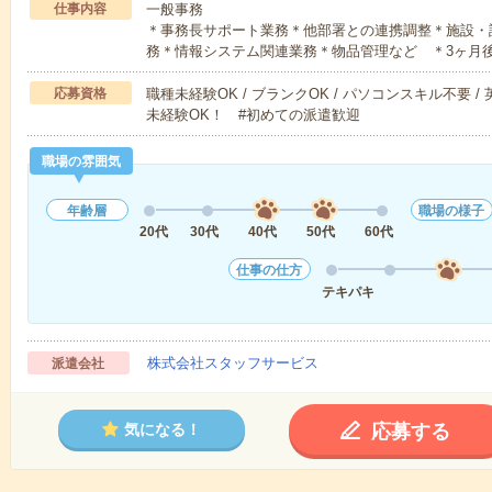
仕事内容
一般事務
＊事務長サポート業務＊他部署との連携調整＊施設・
務＊情報システム関連業務＊物品管理など ＊3ヶ月
応募資格
職種未経験OK / ブランクOK / パソコンスキル不要 /
未経験OK！ #初めての派遣歓迎
職場の雰囲気
年齢層
職場の様子
20代
30代
40代
50代
60代
仕事の仕方
テキパキ
株式会社スタッフサービス
派遣会社
応募する
気になる！