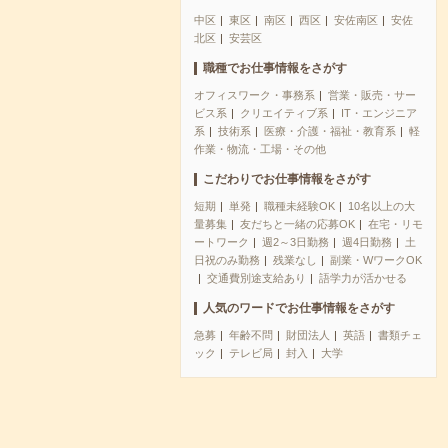
中区
東区
南区
西区
安佐南区
安佐
北区
安芸区
職種でお仕事情報をさがす
オフィスワーク・事務系
営業・販売・サー
ビス系
クリエイティブ系
IT・エンジニア
系
技術系
医療・介護・福祉・教育系
軽
作業・物流・工場・その他
こだわりでお仕事情報をさがす
短期
単発
職種未経験OK
10名以上の大
量募集
友だちと一緒の応募OK
在宅・リモ
ートワーク
週2～3日勤務
週4日勤務
土
日祝のみ勤務
残業なし
副業・WワークOK
交通費別途支給あり
語学力が活かせる
人気のワードでお仕事情報をさがす
急募
年齢不問
財団法人
英語
書類チェ
ック
テレビ局
封入
大学