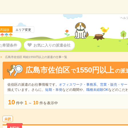
ヘル
四国版
エリア変更
た希望条件
お気に入りの派遣会社
広島市佐伯区 時給1550円以上の派遣の仕事一覧
広島市佐伯区
1550円以上
で
の派
佐伯区の派遣のお仕事情報です。
オフィスワーク・事務系
、
営業・販売・サー
揃えています。さらに、
短期
・
単発
などの期間や、
職種未経験OK
などのこだ
10
1
10
件中
～
件を表示中
未読