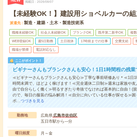
NEW
掲載日
2026/08/07
【未経験OK！】建設用ショベルカーの組立
製造・建築・土木・製造技術系
派遣先
職種未経験OK
社会人未経験OK
ブランクOK
既卒第二新卒OK
複数
WEB登録OK
週5日勤務
土日祝休
17時前までの仕事
交費支給
職場が禁煙
電話対応なし
ここがポイント！
ビギナーさんもブランクさんも安心！1日1時間程の残業
≪ビギナーさんもブランクさんも安心≫丁寧な事前研修あり＊≪1日1
時間未満で、ほどよく稼げます！≪完全週休二日制≫週末は家族や友
由で自分らしく働く≫明るすぎたり奇抜でなければ基本的に自由！(規
ので、毎日の服装の悩み解消！≪自分に向いている仕事が探せる≫困
ポ…
つづきを見る
勤務地
広島県
広島市佐伯区
五日市駅から---分
曜日頻度
月～金