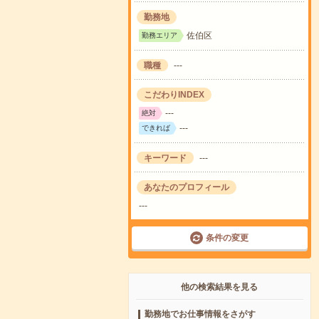
勤務地
佐伯区
勤務エリア
職種
---
こだわりINDEX
---
絶対
---
できれば
キーワード
---
あなたのプロフィール
---
条件の変更
他の検索結果を見る
勤務地でお仕事情報をさがす