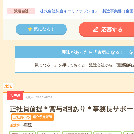
株式会社綜合キャリアオプション 製造事業部（全国
派遣会社
応募する
気になる！
興味があったら「★気になる！」を
「気になる！」を押しておくと、派遣会社から
「面談確約
未読
NEW
掲載日
2026/08/07
正社員前提＊賞与2回あり＊事務長サポー
紹介予定派遣
正社員への
病院
派遣先