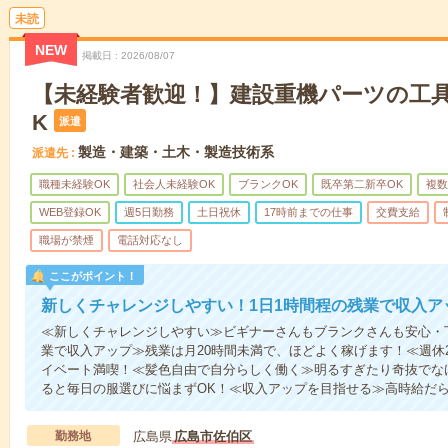
未読
NEW
掲載日
2026/08/07
【未経験者歓迎！】建設重機パーツの工具
K
派遣
製造・建築・土木・製造技術系
派遣先
職種未経験OK
社会人未経験OK
ブランクOK
既卒第二新卒OK
複数
WEB登録OK
週5日勤務
土日祝休
17時前までの仕事
交費支給
職場が禁煙
電話対応なし
ここがポイント！
新しくチャレンジしやすい！1日1時間程の残業で収入ア
≪新しくチャレンジしやすい≫ビギナーさんもブランクさんも安心・
業で収入アップ≫残業は月20時間未満で、ほどよく稼げます！≪週休
イベート満喫！≪髪色自由で自分らしく働く≫明るすぎたり奇抜でなけ
ると毎日の服選びに悩まずOK！≪収入アップを目指せる≫高時給だ
勤務地
広島県
広島市佐伯区