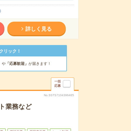
）
詳しく見る
クリック！
」
や
「応募歓迎」
が届きます！
一括
応募
No.SSTS7104396465
ト業務など