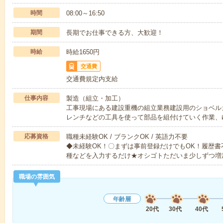
時間
08:00～16:50
期間
長期でお仕事できる方、大歓迎！
時給
時給1650円
交通費
交通費規定内支給
仕事内容
製造（組立・加工）
工事現場にある建設重機の組立業務建設用のショベル
レンチなどの工具を使って部品を組付けていく作業、
応募資格
職種未経験OK / ブランクOK / 英語力不要
◆未経験OK！〇まずは事前登録だけでもOK！履歴
種などを入力するだけ★オシゴトただいま少しずつ増
職場の雰囲気
年齢層
20代
30代
40代