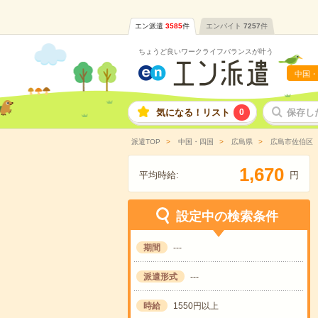
エン派遣
3585
件
エンバイト
7257
件
ちょうど良いワークライフバランスが叶う
中国・
気になる！リスト
0
保存し
派遣TOP
中国・四国
広島県
広島市佐伯区
,
1
6
7
0
平均時給:
円
設定中の検索条件
期間
---
派遣形式
---
時給
1550円以上