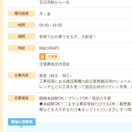
五日市駅から---分
曜日頻度
月～金
時間
08:00～16:50
期間
長期でお仕事できる方、大歓迎！
時給
時給1650円
交通費
交通費規定内支給
仕事内容
製造（組立・加工）
工事現場にある建設重機の組立業務建設用のショベル
レンチなどの工具を使って部品を組付けていく作業、
応募資格
職種未経験OK / ブランクOK / 英語力不要
◆未経験OK！〇まずは事前登録だけでもOK！履歴
種などを入力するだけ★オシゴトただいま少しずつ増
職場の雰囲気