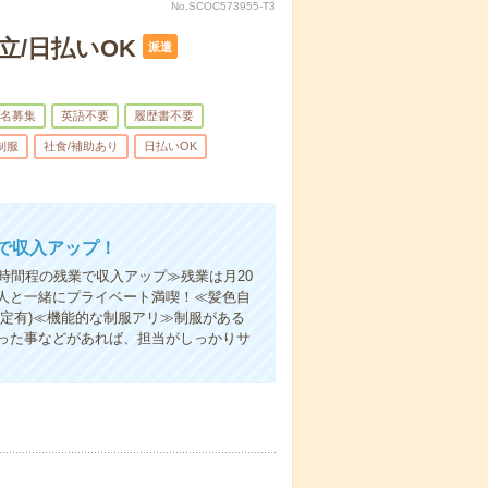
No.SCOC573955-T3
/日払いOK
派遣
名募集
英語不要
履歴書不要
制服
社食/補助あり
日払いOK
で収入アップ！
時間程の残業で収入アップ≫残業は月20
人と一緒にプライベート満喫！≪髪色自
定有)≪機能的な制服アリ≫制服がある
った事などがあれば、担当がしっかりサ