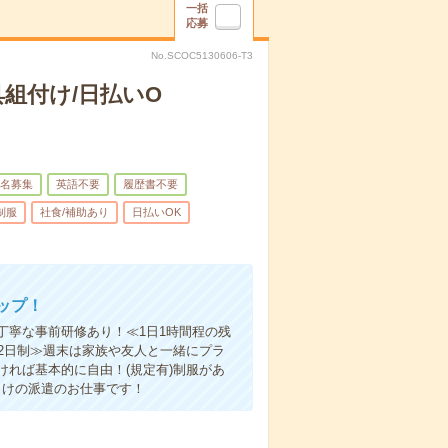
一括
応募
No.SCOC5130606-T3
組付け/日払いO
名募集
英語不要
履歴書不要
制服
社食/補助あり
日払いOK
ップ！
丁寧な事前研修あり！≪1日1時間程の残
2日制≫週末は家族や友人と一緒にプラ
れば基本的に自由！(規定有)制服があ
らけの派遣のお仕事です！