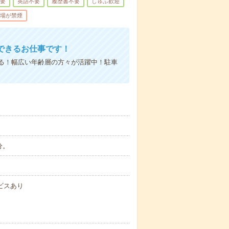
不要
英語不要
履歴書不要
しゅふ歓迎
場が禁煙
できるお仕事です！
る！幅広い年齢層の方々が活躍中！駐車
分。
ビスあり