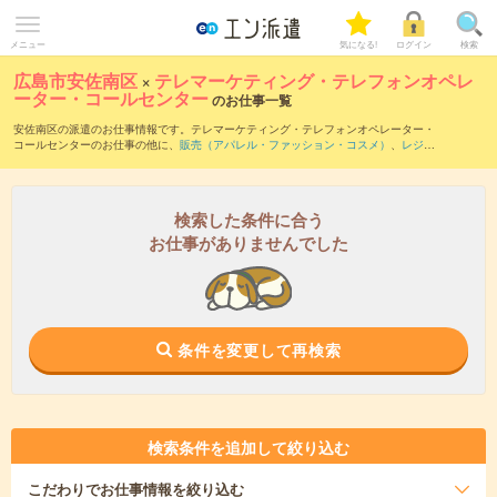
メニュー
気になる!
ログイン
検索
広島市安佐南区
×
テレマーケティング・テレフォンオペレ
ーター・コールセンター
のお仕事一覧
安佐南区の派遣のお仕事情報です。テレマーケティング・テレフォンオペレーター・
コールセンターのお仕事の他に、
販売（アパレル・ファッション・コスメ）
、
レジス
タッフ・販売（その他）
、
営業・企画営業・ラウンダー
などを取り揃えています。さ
らに、
短期
・
単発
などの期間や、
職種未経験OK
などのこだわり条件で絞り込んでいた
だけます。職種辞典：
テレマーケティング・テレフォンオペレーター・コールセンタ
ーのお仕事とは？とは？
検索した条件に合う
お仕事がありませんでした
条件を変更して再検索
検索条件を追加して絞り込む
こだわり
でお仕事情報を絞り込む