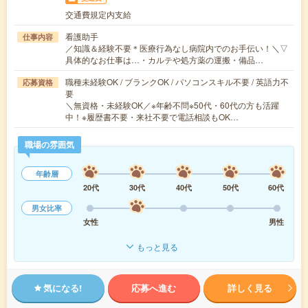
交通費規定内支給
看護助手
仕事内容
／知識＆経験不要＊医療行為なし病院内でのお手伝い！＼▽
具体的なお仕事は…・カルテや処方薬の運搬・備品…
職種未経験OK / ブランクOK / パソコンスキル不要 / 英語力不
応募資格
要
＼無資格・未経験OK／※年齢不問※50代・60代の方も活躍
中！※履歴書不要・来社不要で電話相談もOK…
職場の雰囲気
年齢層
20代
30代
40代
50代
60代
男女比率
女性
男性
もっと見る
気になる!
応募へ進む
詳しく見る