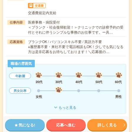
交通費
交通費規定内支給
医療事務・病院受付
仕事内容
＜ブランク・社会復帰歓迎！＞クリニックでの診察予約の受
付とそれに伴うシンプルな事務のお仕事です。ー具…
ブランクOK / パソコンスキル不要 / 英語力不要
応募資格
※履歴書不要・来社不要で電話相談もOK！少しでも気になる
方は是非応募をお待ちしております！＼応募後の…
職場の雰囲気
年齢層
20代
30代
40代
50代
60代
男女比率
女性
男性
もっと見る
気になる!
応募へ進む
詳しく見る