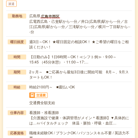
派遣
広島県
広島市西区
勤務地
広電西広島・己斐駅から---分／井口(広島県)駅から---分／古
江(広島県)駅から---分／三滝駅から---分／横川一丁目駅から--
-分
週3日～OK！ ★曜日固定の相談OK！ ★ご希望の曜日をご相
曜日頻度
談ください！
【日勤のみ】1日6時間～OK！≪シフト例≫・9:00～
時間
15:45 （45分休憩）・11:00～17:…
2ヶ月～ ■ご応募から最短3日後に開始可能 8月～、9月ス
期間
タートもOK！
時給2100円～ ■週払いOK
時給
交通費
交通費全額支給
看護師・准看護師
仕事内容
【介護施設で健康・体調管理がメイン＊看護師】▼具体的に
は…○バイタルチェック 体温・脈拍・呼吸・血圧…
職種未経験OK / ブランクOK / パソコンスキル不要 / 英語力不
応募資格
要