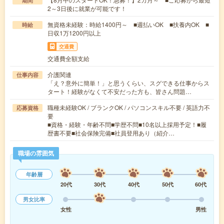
期間
2～3日後に就業が可能です！
無資格未経験：時給1400円～ ■週払いOK ■扶養内OK ■
時給
日収1万1200円以上
交通費
交通費全額支給
介護関連
仕事内容
「え？意外に簡単！」と思うくらい、スグできる仕事からス
タート！経験がなくて不安だった方も、皆さん問題…
職種未経験OK / ブランクOK / パソコンスキル不要 / 英語力不
応募資格
要
■資格・経験・年齢不問■学歴不問■10名以上採用予定！■履
歴書不要■社会保険完備■社員登用あり（紹介…
職場の雰囲気
年齢層
20代
30代
40代
50代
60代
男女比率
女性
男性