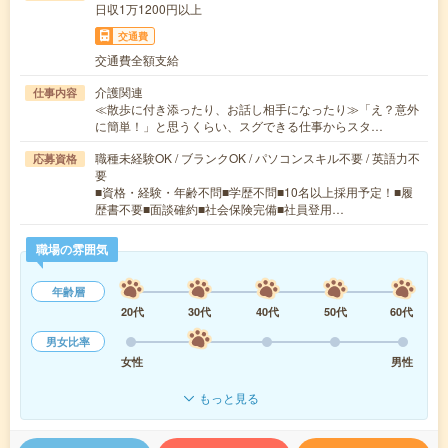
日収1万1200円以上
交通費
交通費全額支給
介護関連
仕事内容
≪散歩に付き添ったり、お話し相手になったり≫「え？意外
に簡単！」と思うくらい、スグできる仕事からスタ…
職種未経験OK / ブランクOK / パソコンスキル不要 / 英語力不
応募資格
要
■資格・経験・年齢不問■学歴不問■10名以上採用予定！■履
歴書不要■面談確約■社会保険完備■社員登用…
職場の雰囲気
年齢層
20代
30代
40代
50代
60代
男女比率
女性
男性
もっと見る