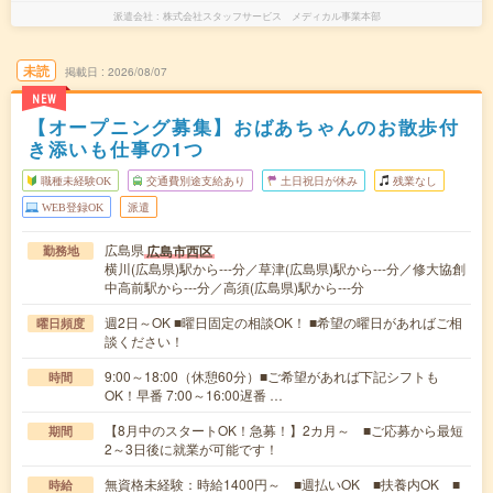
派遣会社
株式会社スタッフサービス メディカル事業本部
未読
掲載日
2026/08/07
NEW
【オープニング募集】おばあちゃんのお散歩付
き添いも仕事の1つ
職種未経験OK
交通費別途支給あり
土日祝日が休み
残業なし
WEB登録OK
派遣
広島県
広島市西区
勤務地
横川(広島県)駅から---分／草津(広島県)駅から---分／修大協創
中高前駅から---分／高須(広島県)駅から---分
週2日～OK ■曜日固定の相談OK！ ■希望の曜日があればご相
曜日頻度
談ください！
9:00～18:00（休憩60分）■ご希望があれば下記シフトも
時間
OK！早番 7:00～16:00遅番 …
【8月中のスタートOK！急募！】2カ月～ ■ご応募から最短
期間
2～3日後に就業が可能です！
無資格未経験：時給1400円～ ■週払いOK ■扶養内OK ■
時給