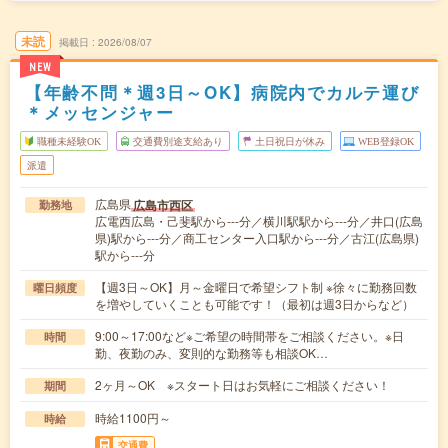
未読
掲載日
2026/08/07
NEW
【年齢不問＊週3日～OK】病院内でカルテ運び
＊メッセンジャー
職種未経験OK
交通費別途支給あり
土日祝日が休み
WEB登録OK
派遣
広島県
広島市西区
勤務地
広電西広島・己斐駅から---分／横川駅駅から---分／井口(広島
県)駅から---分／商工センター入口駅から---分／古江(広島県)
駅から---分
【週3日～OK】月～金曜日で希望シフト制 ※徐々に勤務回数
曜日頻度
を増やしていくことも可能です！（最初は週3日からなど）
9:00～17:00など※ご希望の時間帯をご相談ください。※日
時間
勤、夜勤のみ、変則的な勤務等も相談OK…
2ヶ月～OK ※スタート日はお気軽にご相談ください！
期間
時給1100円～
時給
交通費