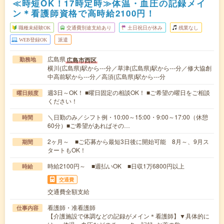
≪時短OK！17時定時≫体温・血圧の記録メイ
ン＊看護師資格で高時給2100円！
職種未経験OK
交通費別途支給あり
土日祝日が休み
残業なし
WEB登録OK
派遣
広島県
広島市西区
勤務地
横川(広島県)駅から---分／草津(広島県)駅から---分／修大協創
中高前駅から---分／高須(広島県)駅から---分
週3日～OK！ ■曜日固定の相談OK！ ■ご希望の曜日をご相談
曜日頻度
ください！
＼日勤のみ／シフト例・10:00～15:00・9:00～17:00（休憩
時間
60分）■ご希望があればその…
2ヶ月～ ■ご応募から最短3日後に開始可能 8月～、9月ス
期間
タートもOK！
時給2100円～ ■週払いOK ■日収1万6800円以上
時給
交通費
交通費全額支給
看護師・准看護師
仕事内容
【介護施設で体調などの記録がメイン＊看護師】▼具体的に