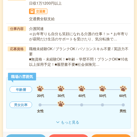
日収1万1200円以上
交通費
交通費全額支給
介護関連
仕事内容
≪お年寄りも自分も笑顔になれる介護の仕事！≫＊お年寄り
が昼間だけ生活のサポートを受けたり、気分転換で…
職種未経験OK / ブランクOK / パソコンスキル不要 / 英語力不
応募資格
要
■無資格・未経験OK！■年齢・学歴不問！ブランクOK!■10名
以上採用予定！■履歴書不要■社会保険完…
職場の雰囲気
年齢層
20代
30代
40代
50代
60代
男女比率
女性
男性
もっと見る