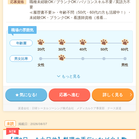
職種未経験OK / ブランクOK / パソコンスキル不要 / 英語力不
応募資格
要
≪履歴書不要≫・年齢不問（50代・60代の方も活躍中！）・
未経験OK・ブランクOK・看護師資格（准看…
職場の雰囲気
年齢層
20代
30代
40代
50代
60代
男女比率
女性
男性
もっと見る
気になる!
応募へ進む
詳しく見る
派遣会社
日研トータルソーシング株式会社 メディカルケア事業部 ナース派遣
未読
掲載日
2026/08/07
NEW