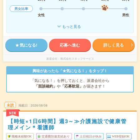
男女比率
女性
男性
もっと見る
気になる!
応募へ進む
詳しく見る
派遣会社
株式会社スタッフサービス
興味があったら「★気になる！」をタップ！
「気になる！」を押しておくと、派遣会社から
「面談確約」
や
「応募歓迎」
が届きます！
未読
掲載日
2026/08/08
NEW
【時短×1日6時間】週3～≫介護施設で健康管
理メイン＊看護師
職種未経験OK
交通費別途支給あり
土日祝日が休み
WEB登録OK