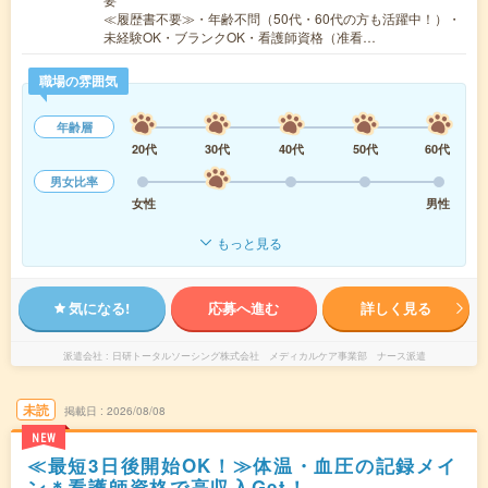
≪履歴書不要≫・年齢不問（50代・60代の方も活躍中！）・
未経験OK・ブランクOK・看護師資格（准看…
職場の雰囲気
年齢層
20代
30代
40代
50代
60代
男女比率
女性
男性
もっと見る
気になる!
応募へ進む
詳しく見る
派遣会社
日研トータルソーシング株式会社 メディカルケア事業部 ナース派遣
未読
掲載日
2026/08/08
NEW
≪最短3日後開始OK！≫体温・血圧の記録メイ
ン＊看護師資格で高収入Get！