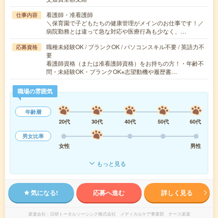
看護師・准看護師
仕事内容
＼保育園で子どもたちの健康管理がメインのお仕事です！／
病院勤務とは違って急な対応や医療行為も少なく、…
職種未経験OK / ブランクOK / パソコンスキル不要 / 英語力不
応募資格
要
看護師資格（または准看護師資格）をお持ちの方！・年齢不
問・未経験OK・ブランクOK※志望動機や履歴書…
職場の雰囲気
年齢層
20代
30代
40代
50代
60代
男女比率
女性
男性
もっと見る
気になる!
応募へ進む
詳しく見る
派遣会社
日研トータルソーシング株式会社 メディカルケア事業部 ナース派遣