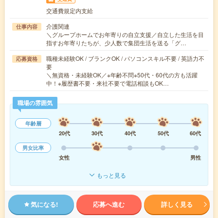
交通費規定内支給
介護関連
仕事内容
＼グループホームでお年寄りの自立支援／自立した生活を目
指すお年寄りたちが、少人数で集団生活を送る「グ…
職種未経験OK / ブランクOK / パソコンスキル不要 / 英語力不
応募資格
要
＼無資格・未経験OK／※年齢不問※50代・60代の方も活躍
中！※履歴書不要・来社不要で電話相談もOK…
職場の雰囲気
年齢層
20代
30代
40代
50代
60代
男女比率
女性
男性
もっと見る
気になる!
応募へ進む
詳しく見る