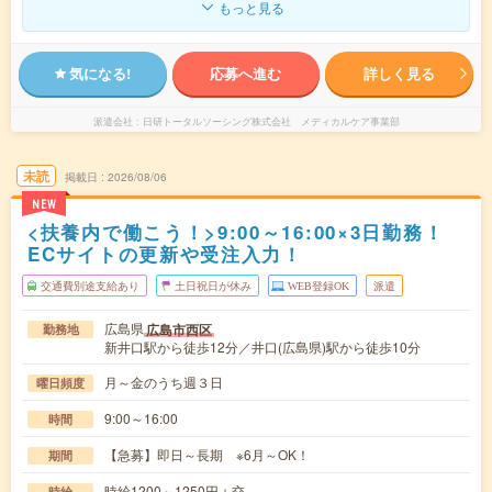
もっと見る
気になる!
応募へ進む
詳しく見る
派遣会社
日研トータルソーシング株式会社 メディカルケア事業部
未読
掲載日
2026/08/06
NEW
<扶養内で働こう！>9:00～16:00×3日勤務！
ECサイトの更新や受注入力！
交通費別途支給あり
土日祝日が休み
WEB登録OK
派遣
広島県
広島市西区
勤務地
新井口駅から徒歩12分／井口(広島県)駅から徒歩10分
月～金のうち週３日
曜日頻度
9:00～16:00
時間
【急募】即日～長期 ※6月～OK！
期間
時給1200～1250円＋交
時給