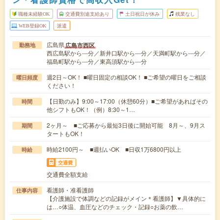
職種未経験OK
交通費別途支給あり
土日祝日が休み
残業なし
WEB登録OK
派遣
広島県
広島市西区
勤務地
西広島駅から---分／新井口駅から---分／天満町駅から---分／
福島町駅から---分／東高須駅から---分
週2日～OK！ ■曜日固定の相談OK！ ■ご希望の曜日をご相談
曜日頻度
ください！
【日勤のみ】9:00～17:00（休憩60分）■ご希望があればその
時間
他シフトもOK！（例）8:30～1…
2ヶ月～ ■ご応募から最短3日後に開始可能 8月～、9月ス
期間
タートもOK！
時給2100円～ ■週払いOK ■日収1万6800円以上
時給
交通費
交通費全額支給
看護師・准看護師
仕事内容
【介護施設で体調などの記録がメイン＊看護師】▼具体的に
は…○体温、血圧などのチェック・記録○お薬の飲…