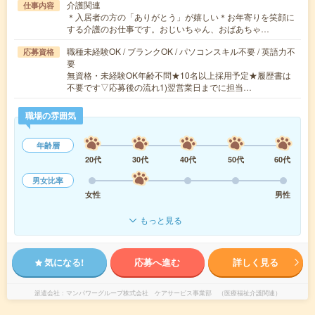
介護関連
仕事内容
＊入居者の方の「ありがとう」が嬉しい＊お年寄りを笑顔に
する介護のお仕事です。おじいちゃん、おばあちゃ…
職種未経験OK / ブランクOK / パソコンスキル不要 / 英語力不
応募資格
要
無資格・未経験OK年齢不問★10名以上採用予定★履歴書は
不要です▽応募後の流れ1)翌営業日までに担当…
職場の雰囲気
年齢層
20代
30代
40代
50代
60代
男女比率
女性
男性
もっと見る
気になる!
応募へ進む
詳しく見る
派遣会社
マンパワーグループ株式会社 ケアサービス事業部 （医療福祉介護関連）