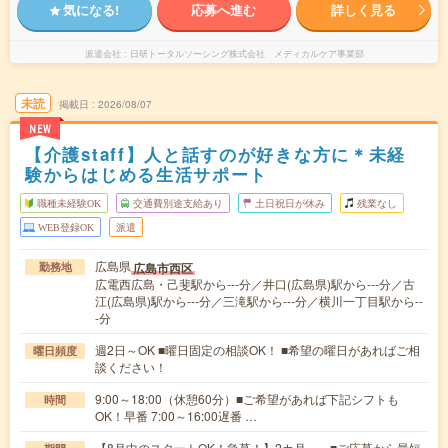
気になる!
応募へ進む
詳しく見る
派遣会社
日研トータルソーシング株式会社 メディカルケア事業部
未読
掲載日
2026/08/07
NEW
【介護staff】人と話すのが好きな方に＊未経
験からはじめる生活サポート
職種未経験OK
交通費別途支給あり
土日祝日が休み
残業なし
WEB登録OK
派遣
広島県
広島市西区
勤務地
広電西広島・己斐駅から---分／井口(広島県)駅から---分／古
江(広島県)駅から---分／三滝駅から---分／横川一丁目駅から--
-分
週2日～OK ■曜日固定の相談OK！ ■希望の曜日があればご相
曜日頻度
談ください！
9:00～18:00（休憩60分）■ご希望があれば下記シフトも
時間
OK！早番 7:00～16:00遅番 …
【8月中のスタートOK！急募！】2カ月～ ■ご応募から最短