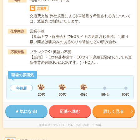
交通費
交通費支給(弊社規定による)/車通勤を希望される方について
は、派遣先に相談いたします。
営業事務
仕事内容
【食品ギフト販売会社でECサイトの更新含む事務】＼取り
扱い商品は馴染みのあるのりや醤油などの積み合わ…
ブランクOK / 英語力不要
応募資格
【必須】・Excel基本操作・ECサイト業務経験者(少しでも更
新作業の経験あればOKです。)・PC入…
職場の雰囲気
年齢層
20代
30代
40代
50代
60代
気になる!
応募へ進む
詳しく見る
派遣会社
マンパワーグループ株式会社 中四国