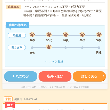
ブランクOK / パソコンスキル不要 / 英語力不要
応募資格
≪年齢・学歴不問！≫■資格と実務経験をお持ちの方＊履歴
書不要＊面談確約≪待遇≫・社会保険完備・社員登…
職場の雰囲気
年齢層
20代
30代
40代
50代
60代
男女比率
女性
男性
もっと見る
気になる!
応募へ進む
詳しく見る
派遣会社
日研トータルソーシング株式会社 メディカルケア事業部
未読
掲載日
2026/08/07
NEW