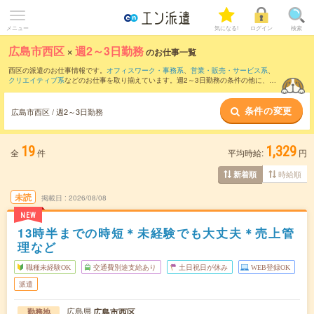
メニュー
気になる!
ログイン
検索
広島市西区
×
週2～3日勤務
のお仕事一覧
西区の派遣のお仕事情報です。
オフィスワーク・事務系
、
営業・販売・サービス系
、
クリエイティブ系
などのお仕事を取り揃えています。週2～3日勤務の条件の他に、
交
通費別途支給あり
、
職種未経験OK
、
友だちと一緒の応募OK
などのこだわり条件も取
り揃えています。
条件の変更
広島市西区 / 週2～3日勤務
19
1,329
全
件
平均時給:
円
時給順
新着順
未読
掲載日
2026/08/08
NEW
13時半までの時短＊未経験でも大丈夫＊売上管
理など
職種未経験OK
交通費別途支給あり
土日祝日が休み
WEB登録OK
派遣
広島県
広島市西区
勤務地