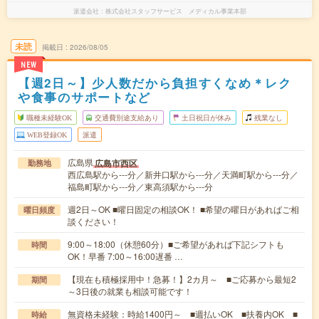
派遣会社
株式会社スタッフサービス メディカル事業本部
未読
掲載日
2026/08/05
NEW
【週2日～】少人数だから負担すくなめ＊レク
や食事のサポートなど
職種未経験OK
交通費別途支給あり
土日祝日が休み
残業なし
WEB登録OK
派遣
広島県
広島市西区
勤務地
西広島駅から---分／新井口駅から---分／天満町駅から---分／
福島町駅から---分／東高須駅から---分
週2日～OK ■曜日固定の相談OK！ ■希望の曜日があればご相
曜日頻度
談ください！
9:00～18:00（休憩60分）■ご希望があれば下記シフトも
時間
OK！早番 7:00～16:00遅番 …
【現在も積極採用中！急募！】2カ月～ ■ご応募から最短2
期間
～3日後の就業も相談可能です！
無資格未経験：時給1400円～ ■週払いOK ■扶養内OK ■
時給