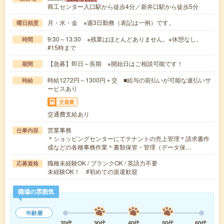
商工センター入口駅から徒歩4分／新井口駅から徒歩5分
月・水・金 ※週3日勤務（表記は一例）です。
曜日頻度
9:30～13:30 ※残業はほとんどありません。※休憩なし。
時間
#15時まで
【急募】即日～長期 ※開始日はご相談可能です！
期間
時給1272円～1300円＋交 ■給与の前払いが可能な速払いサ
時給
ービスあり
交通費
交通費支給あり
営業事務
仕事内容
＊ショッピングセンターにてテナントの売上管理＊請求書作
成などの各種事務作業＊書類保管・管理（データ保…
職種未経験OK / ブランクOK / 英語力不要
応募資格
未経験OK！ #初めての派遣歓迎
職場の雰囲気
年齢層
20代
30代
40代
50代
60代