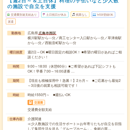
【週2日～＆土日休】料理の手伝いなど少人数
の施設で自立を支援
交通費別途支給あり
土日祝日が休み
残業なし
WEB登録OK
派遣
広島県
広島市西区
勤務地
横川駅駅から---分／商工センター入口駅から---分／草津南駅
から---分／西観音町駅から---分
週2日～OK ■曜日固定の相談OK！ ■希望の曜日があればご相
曜日頻度
談ください！
9:00～18:00（休憩60分）■ご希望があれば下記シフトも
時間
OK！早番 7:00～16:00遅番 …
【現在も積極採用中！急募！】2カ月～ ■ご応募から最短2
期間
～3日後の就業も相談可能です！
時給1550円～ ■週払いOK
時給
交通費
交通費全額支給
介護関連
仕事内容
≪少人数施設での生活サポート≫お年寄りたちが自立を目指
して集団生活を送る「グループホーム」。食材の買…