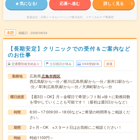
気になる!
応募へ進む
詳しく見る
派遣会社
日研トータルソーシング株式会社 メディカルケア事業部
未読
掲載日
2026/08/04
【長期安定】クリニックでの受付＆ご案内など
のお仕事
交通費別途支給あり
土日祝日が休み
WEB登録OK
派遣
広島県
広島市西区
勤務地
西広島駅から---分／横川(広島県)駅から---分／新井口駅から--
-分／草津(広島県)駅から---分／天満町駅から---分
【週3日～OK】月～金曜日で希望シフト制 ※徐々に勤務回数
曜日頻度
を増やしていくことも可能です！（最初は週3日からなど）
8:00～17:009:00～18:00など※ご希望の時間帯をご相談くだ
時間
さい。
2ヶ月～OK ※スタート日はお気軽にご相談ください！
期間
時給1100円～
時給