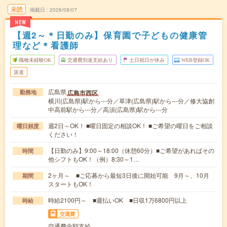
未読
掲載日
2026/08/07
NEW
【週2～＊日勤のみ】保育園で子どもの健康管
理など＊看護師
職種未経験OK
交通費別途支給あり
土日祝日が休み
WEB登録OK
派遣
広島県
広島市西区
勤務地
横川(広島県)駅から---分／草津(広島県)駅から---分／修大協創
中高前駅から---分／高須(広島県)駅から---分
週2日～OK！ ■曜日固定の相談OK！ ■ご希望の曜日をご相談
曜日頻度
ください！
【日勤のみ】9:00～18:00（休憩60分）■ご希望があればその
時間
他シフトもOK！（例）8:30～1…
2ヶ月～ ■ご応募から最短3日後に開始可能 9月～、10月
期間
スタートもOK！
時給2100円～ ■週払いOK ■日収1万6800円以上
時給
交通費
交通費全額支給