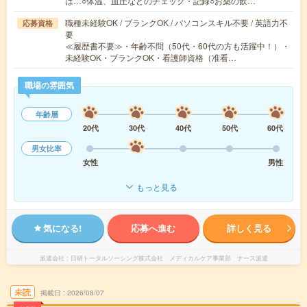
は…○体温、血圧などのチェック・記録○お薬の飲…
職種未経験OK / ブランクOK / パソコンスキル不要 / 英語力不
応募資格
要
≪履歴書不要≫・年齢不問（50代・60代の方も活躍中！）・
未経験OK・ブランクOK・看護師資格（准看…
職場の雰囲気
年齢層
20代
30代
40代
50代
60代
男女比率
女性
男性
もっと見る
気になる!
応募へ進む
詳しく見る
派遣会社
日研トータルソーシング株式会社 メディカルケア事業部 ナース派遣
未読
掲載日
2026/08/07