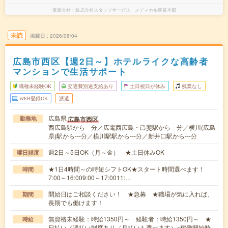
派遣会社
株式会社スタッフサービス メディカル事業本部
未読
掲載日
2026/08/04
広島市西区【週2日～】ホテルライクな高齢者
マンションで生活サポート
職種未経験OK
交通費別途支給あり
土日祝日が休み
残業なし
WEB登録OK
派遣
広島県
広島市西区
勤務地
西広島駅から---分／広電西広島・己斐駅から---分／横川(広島
県)駅から---分／横川駅駅から---分／新井口駅から---分
週2日～5日OK（月～金） ★土日休みOK
曜日頻度
★1日4時間～の時短シフトOK★スタート時間選べます！
時間
7:00～16:009:00～17:0011:…
開始日はご相談ください！ ★急募 ★職場が気に入れば、
期間
長期でも働けます！
無資格未経験：時給1350円～ 経験者：時給1350円～ ★
時給
日払い／週払い制度あり（月払いも選べます）※稼働開始時