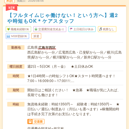
未読
掲載日
2026/08/06
NEW
【フルタイムじゃ働けない！という方へ】週2
や時短もOK＊ケアスタッフ
職種未経験OK
交通費別途支給あり
土日祝日が休み
残業なし
WEB登録OK
派遣
広島県
広島市西区
勤務地
西広島駅から---分／広電西広島・己斐駅から---分／横川(広島
県)駅から---分／横川駅駅から---分／新井口駅から---分
週2日～5日OK（月～金） ★土日休みOK
曜日頻度
★1日4時間～の時短シフトOK★スタート時間選べます！
時間
7:00～16:009:00～17:0011:…
開始日はご相談ください！ ★急募 ★職場が気に入れば、
期間
長期でも働けます！
無資格未経験：時給1350円～ 経験者：時給1350円～ ★
時給
日払い／週払い制度あり（月払いも選べます）※稼働開始時
は手続き完了次第のお支払いとなります。
交通費
交通費全額支給※規定有