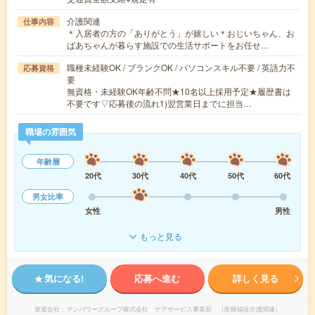
介護関連
仕事内容
＊入居者の方の「ありがとう」が嬉しい＊おじいちゃん、お
ばあちゃんが暮らす施設での生活サポートをお任せ…
職種未経験OK / ブランクOK / パソコンスキル不要 / 英語力不
応募資格
要
無資格・未経験OK年齢不問★10名以上採用予定★履歴書は
不要です▽応募後の流れ1)翌営業日までに担当…
職場の雰囲気
年齢層
20代
30代
40代
50代
60代
男女比率
女性
男性
もっと見る
気になる!
応募へ進む
詳しく見る
派遣会社
マンパワーグループ株式会社 ケアサービス事業部 （医療福祉介護関連）