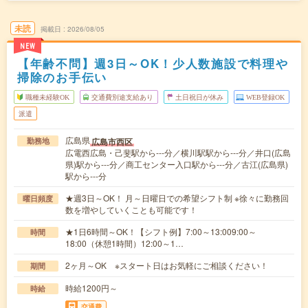
未読
掲載日
2026/08/05
NEW
【年齢不問】週3日～OK！少人数施設で料理や
掃除のお手伝い
職種未経験OK
交通費別途支給あり
土日祝日が休み
WEB登録OK
派遣
広島県
広島市西区
勤務地
広電西広島・己斐駅から---分／横川駅駅から---分／井口(広島
県)駅から---分／商工センター入口駅から---分／古江(広島県)
駅から---分
★週3日～OK！ 月～日曜日での希望シフト制 ※徐々に勤務回
曜日頻度
数を増やしていくことも可能です！
★1日6時間～OK！【シフト例】7:00～13:009:00～
時間
18:00（休憩1時間）12:00～1…
2ヶ月～OK ※スタート日はお気軽にご相談ください！
期間
時給1200円～
時給
交通費