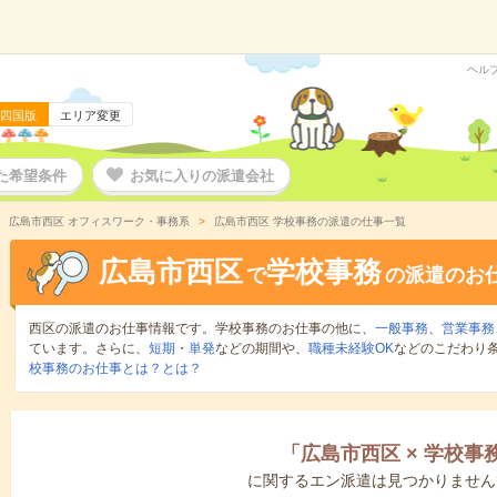
ヘル
四国版
エリア変更
た希望条件
お気に入りの派遣会社
広島市西区 オフィスワーク・事務系
広島市西区 学校事務の派遣の仕事一覧
広島市西区
学校事務
で
の派遣のお
西区の派遣のお仕事情報です。学校事務のお仕事の他に、
一般事務
、
営業事務
ています。さらに、
短期
・
単発
などの期間や、
職種未経験OK
などのこだわり
校事務のお仕事とは？とは？
「
広島市西区
×
学校事
に関するエン派遣は見つかりません