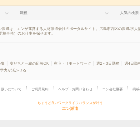
職種
人気の検索
エン派遣は、エンが運営する人材派遣会社のポータルサイト。広島市西区の派遣/求
学校事務）のお仕事を探せます。
募集
友だちと一緒の応募OK
在宅・リモートワーク
週2～3日勤務
週4日勤
学力が活かせる
り扱いについて
ご利用規約
ヘルプ・お問い合わせ
エン会社概要
掲載
ちょうど良いワークライフバランスが叶う
エン派遣