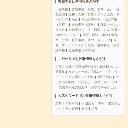
職種でお仕事情報をさがす
一般事務
営業事務
経理・財務・会計・英
文経理
総務・人事・労務
データ入力・タ
イピング
受付
その他事務系
金融事務
（銀行）
金融事務（証券）
秘書・セクレ
タリー
金融事務（生保・損保）
OA事務・
OAオペレーター
通訳・翻訳
事務的軽作
業
法務・特許事務
広報・宣伝・IR
企
画・マーケティング
貿易・国際事務
外国
語事務
金融事務（その他）
こだわりでお仕事情報をさがす
短期
単発
職種未経験OK
10名以上の大
量募集
友だちと一緒の応募OK
在宅・リモ
ートワーク
週2～3日勤務
週4日勤務
土
日祝のみ勤務
残業なし
副業・WワークOK
交通費別途支給あり
語学力が活かせる
人気のワードでお仕事情報をさがす
急募
年齢不問
財団法人
英語
書類チェ
ック
テレビ局
封入
大学