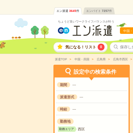
エン派遣
3645
件
エンバイト
7257
件
ちょうど良いワークライフバランスが叶う
中国・
気になる！リスト
0
保存し
派遣TOP
中国・四国
広島県
広島市西区
設定中の検索条件
期間
---
派遣形式
---
時給
---
勤務地
西区
勤務エリア