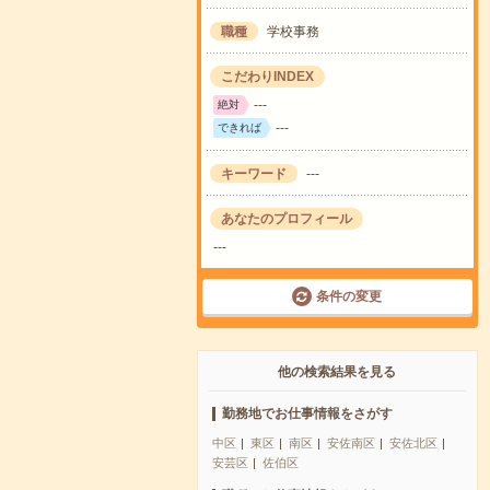
職種
学校事務
こだわりINDEX
---
絶対
---
できれば
キーワード
---
あなたのプロフィール
---
条件の変更
他の検索結果を見る
勤務地でお仕事情報をさがす
中区
東区
南区
安佐南区
安佐北区
安芸区
佐伯区