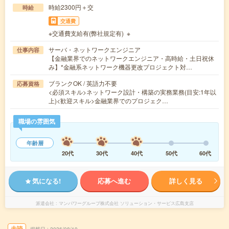
時給2300円＋交
時給
交通費
※交通費支給有(弊社規定有) ※
サーバ・ネットワークエンジニア
仕事内容
【金融業界でのネットワークエンジニア・高時給・土日祝休
み】*金融系ネットワーク機器更改プロジェクト対…
ブランクOK / 英語力不要
応募資格
<必須スキル>ネットワーク設計・構築の実務業務(目安:1年以
上)<歓迎スキル>金融業界でのプロジェク…
職場の雰囲気
年齢層
20代
30代
40代
50代
60代
気になる!
応募へ進む
詳しく見る
派遣会社
マンパワーグループ株式会社 ソリューション・サービス広島支店
未読