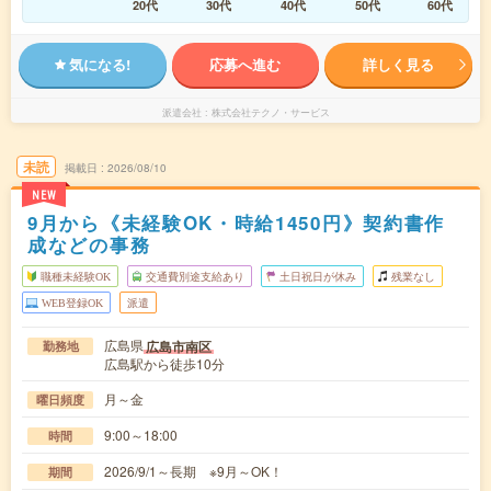
20代
30代
40代
50代
60代
気になる!
応募へ進む
詳しく見る
派遣会社
株式会社テクノ・サービス
未読
掲載日
2026/08/10
NEW
9月から《未経験OK・時給1450円》契約書作
成などの事務
職種未経験OK
交通費別途支給あり
土日祝日が休み
残業なし
WEB登録OK
派遣
広島県
広島市南区
勤務地
広島駅から徒歩10分
月～金
曜日頻度
9:00～18:00
時間
2026/9/1～長期 ※9月～OK！
期間