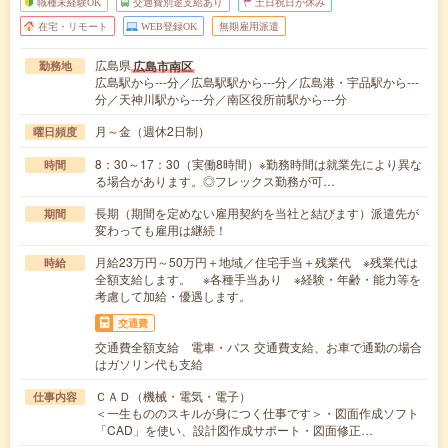
職種未経験OK
交通費別途支給あり
土日祝日が休み
在宅・リモート
WEB登録OK
無期雇用派遣
広島県
広島市南区
勤務地
広島駅から---分／広島駅駅から---分／広島港・宇品駅から---
分／天神川駅から---分／南区役所前駅から---分
月～金（週休2日制）
曜日頻度
8：30～17：30（実働8時間）※勤務時間は就業先により異な
時間
る場合があります。◎フレックス勤務が可…
長期（期間を定めない雇用契約を当社と結びます）派遣先が
期間
変わっても雇用は継続！
月給23万円～50万円＋地域／住宅手当＋残業代 ※残業代は
時給
全額支給します。 ※各種手当あり ※経験・年齢・能力等を
考慮して加給・優遇します。
交通費
交通費全額支給 電車・バス 交通費支給、お車で通勤の場合
はガソリン代も支給
ＣＡＤ（機械・電気・電子）
仕事内容
＜一生もののスキルが身につく仕事です＞・図面作成ソフト
「CAD」を使い、設計図作成サポート・図面修正…