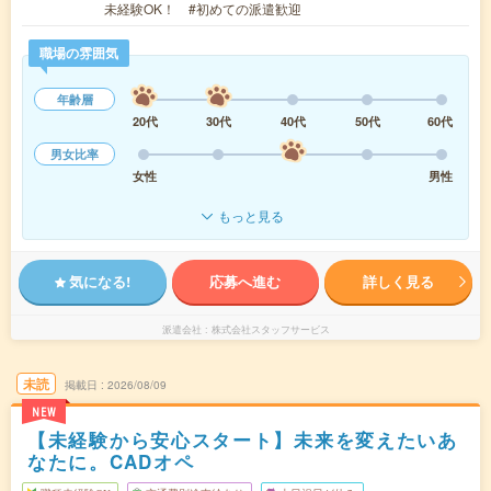
未経験OK！ #初めての派遣歓迎
職場の雰囲気
年齢層
20代
30代
40代
50代
60代
男女比率
女性
男性
もっと見る
気になる!
応募へ進む
詳しく見る
派遣会社
株式会社スタッフサービス
未読
掲載日
2026/08/09
NEW
【未経験から安心スタート】未来を変えたいあ
なたに。CADオペ