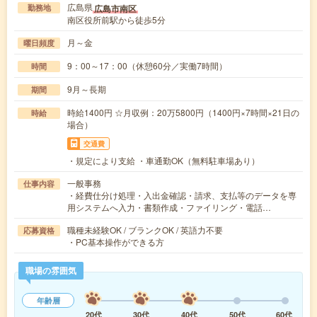
広島県
広島市南区
勤務地
南区役所前駅から徒歩5分
月～金
曜日頻度
9：00～17：00（休憩60分／実働7時間）
時間
9月～長期
期間
時給1400円 ☆月収例：20万5800円（1400円×7時間×21日の
時給
場合）
交通費
・規定により支給 ・車通勤OK（無料駐車場あり）
一般事務
仕事内容
・経費仕分け処理・入出金確認・請求、支払等のデータを専
用システムへ入力・書類作成・ファイリング・電話…
職種未経験OK / ブランクOK / 英語力不要
応募資格
・PC基本操作ができる方
職場の雰囲気
年齢層
20代
30代
40代
50代
60代