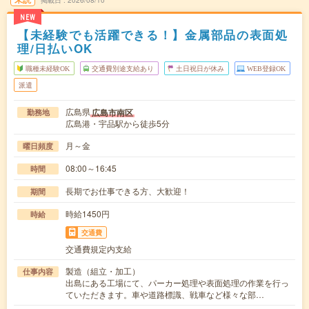
掲載日
2026/08/10
NEW
【未経験でも活躍できる！】金属部品の表面処
理/日払いOK
職種未経験OK
交通費別途支給あり
土日祝日が休み
WEB登録OK
派遣
広島県
広島市南区
勤務地
広島港・宇品駅から徒歩5分
月～金
曜日頻度
08:00～16:45
時間
長期でお仕事できる方、大歓迎！
期間
時給1450円
時給
交通費
交通費規定内支給
製造（組立・加工）
仕事内容
出島にある工場にて、パーカー処理や表面処理の作業を行っ
ていただきます。車や道路標識、戦車など様々な部…