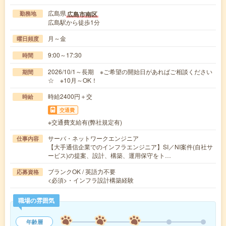
広島県
広島市南区
勤務地
広島駅から徒歩1分
月～金
曜日頻度
9:00～17:30
時間
2026/10/1～長期 ※ご希望の開始日があればご相談ください
期間
☆ ※10月～OK！
時給2400円＋交
時給
交通費
※交通費支給有(弊社規定有)
サーバ・ネットワークエンジニア
仕事内容
【大手通信企業でのインフラエンジニア】SI／NI案件(自社サ
ービス)の提案、設計、構築、運用保守をト…
ブランクOK / 英語力不要
応募資格
<必須>・インフラ設計構築経験
職場の雰囲気
年齢層