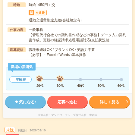
時給1450円＋交
時給
交通費
通勤交通費別途支給(会社規定有)
一般事務
仕事内容
【管理代行会社での契約書作成などの事務】データ入力契約
書作成、更新の確認請求処理電話対応(支払状況確…
職種未経験OK / ブランクOK / 英語力不要
応募資格
【必須】・Excel／Wordの基本操作
職場の雰囲気
年齢層
20代
30代
40代
50代
60代
気になる!
応募へ進む
詳しく見る
派遣会社
マンパワーグループ株式会社 中四国
未読
掲載日
2026/08/10