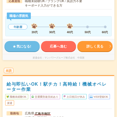
職種未経験OK / ブランクOK / 英語力不要
応募資格
キーボード入力ができる方
職場の雰囲気
年齢層
20代
30代
40代
50代
60代
気になる!
応募へ進む
詳しく見る
派遣会社
マンパワーグループ株式会社 中四国
未読
給与即払いOK！駅チカ！高時給！機械オペレ
ーター作業
職種未経験OK
交通費別途支給あり
土日祝日が休み
WEB登録OK
派遣
広島県
広島市南区
勤務地