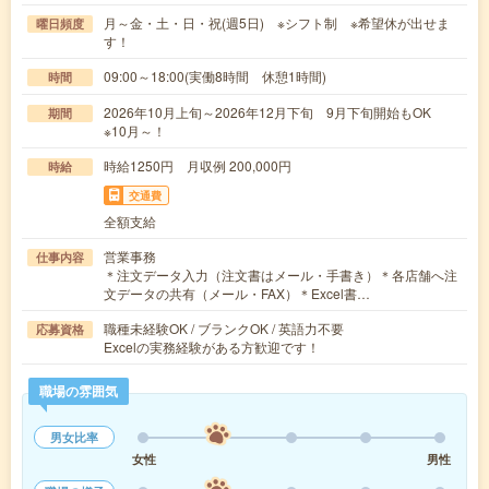
月～金・土・日・祝(週5日) ※シフト制 ※希望休が出せま
曜日頻度
す！
09:00～18:00(実働8時間 休憩1時間)
時間
2026年10月上旬～2026年12月下旬 9月下旬開始もOK
期間
※10月～！
時給1250円 月収例 200,000円
時給
交通費
全額支給
営業事務
仕事内容
＊注文データ入力（注文書はメール・手書き）＊各店舗へ注
文データの共有（メール・FAX）＊Excel書…
職種未経験OK / ブランクOK / 英語力不要
応募資格
Excelの実務経験がある方歓迎です！
職場の雰囲気
男女比率
女性
男性