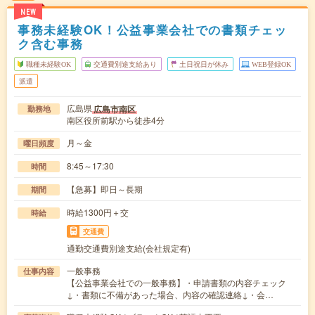
NEW
事務未経験OK！公益事業会社での書類チェッ
ク含む事務
職種未経験OK
交通費別途支給あり
土日祝日が休み
WEB登録OK
派遣
広島県
広島市南区
勤務地
南区役所前駅から徒歩4分
月～金
曜日頻度
8:45～17:30
時間
【急募】即日～長期
期間
時給1300円＋交
時給
交通費
通勤交通費別途支給(会社規定有)
一般事務
仕事内容
【公益事業会社での一般事務】・申請書類の内容チェック
↓・書類に不備があった場合、内容の確認連絡↓・会…