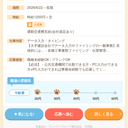
2026/6/22～長期
期間
時給1200円＋交
時給
交通費
通勤交通費支給(会社規定あり)
データ入力・タイピング
仕事内容
【大手建設会社でデータ入力やファイリングの一般事務】具
体的には…・各種工事書類ファイリング・伝票整理…
職種未経験OK / ブランクOK
応募資格
【必須】・公共交通機関で出勤できる方・PC入力ができる
方※PC入力ができれば事務未経験でも応募してく…
職場の雰囲気
年齢層
20代
30代
40代
50代
60代
気になる!
応募へ進む
詳しく見る
派遣会社
マンパワーグループ株式会社 中四国