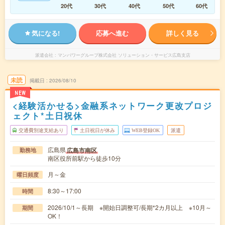
20代
30代
40代
50代
60代
気になる!
応募へ進む
詳しく見る
派遣会社
マンパワーグループ株式会社 ソリューション・サービス広島支店
未読
掲載日
2026/08/10
NEW
<経験活かせる>金融系ネットワーク更改プロジ
ェクト*土日祝休
交通費別途支給あり
土日祝日が休み
WEB登録OK
派遣
広島県
広島市南区
勤務地
南区役所前駅から徒歩10分
月～金
曜日頻度
8:30～17:00
時間
2026/10/1～長期 ※開始日調整可/長期*2カ月以上 ※10月～
期間
OK！