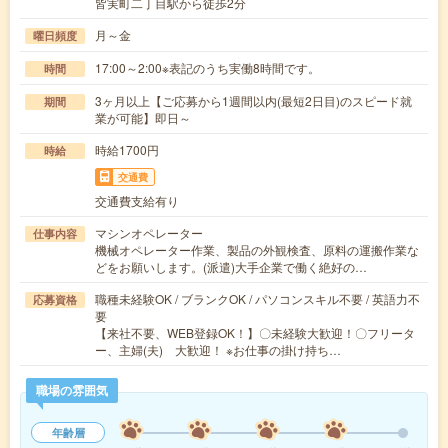
皆実町二丁目駅から徒歩2分
月～金
曜日頻度
17:00～2:00※表記のうち実働8時間です。
時間
3ヶ月以上【ご応募から1週間以内(最短2日目)のスピード就
期間
業が可能】即日～
時給1700円
時給
交通費
交通費支給有り
マシンオペレーター
仕事内容
機械オペレーター作業、製品の外観検査、原料の運搬作業な
どをお願いします。(派遣)大手企業で働く絶好の…
職種未経験OK / ブランクOK / パソコンスキル不要 / 英語力不
応募資格
要
【来社不要、WEB登録OK！】〇未経験大歓迎！〇フリータ
ー、主婦(夫) 大歓迎！ ※お仕事の掛け持ち…
職場の雰囲気
年齢層