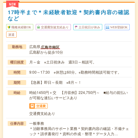
NEW
17時半まで＊未経験者歓迎＊契約書内容の確認
など
職種未経験OK
交通費別途支給あり
土日祝日が休み
WEB登録OK
派遣
広島県
広島市南区
勤務地
広島駅から徒歩10分
月～金 ※土日祝休み 週3日～相談可。
曜日頻度
9:00～17:30 ※休憩は60分。※勤務時間相談可能です。
時間
【急募】即日～長期 ※8月～！
期間
時給1450円＋交 【月収例】224,750円～ ■給与の前払い
時給
が可能な速払いサービスあり
交通費
交通費支給あり
一般事務
仕事内容
＊治験事務局のサポート業務＊契約書内容の確認・不備チェ
ック＊請求書発行＊資料の作成・整理＊データ入力…