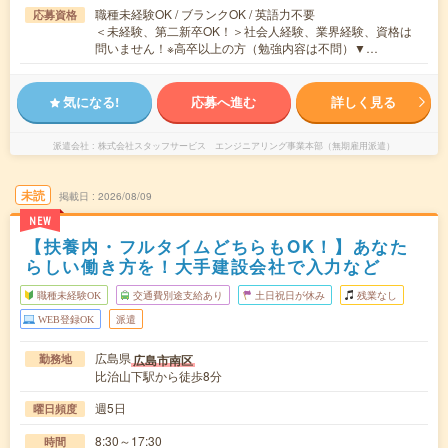
職種未経験OK / ブランクOK / 英語力不要
応募資格
＜未経験、第二新卒OK！＞社会人経験、業界経験、資格は
問いません！※高卒以上の方（勉強内容は不問）▼…
気になる!
応募へ進む
詳しく見る
派遣会社
株式会社スタッフサービス エンジニアリング事業本部（無期雇用派遣）
未読
掲載日
2026/08/09
NEW
【扶養内・フルタイムどちらもOK！】あなた
らしい働き方を！大手建設会社で入力など
職種未経験OK
交通費別途支給あり
土日祝日が休み
残業なし
WEB登録OK
派遣
広島県
広島市南区
勤務地
比治山下駅から徒歩8分
週5日
曜日頻度
8:30～17:30
時間