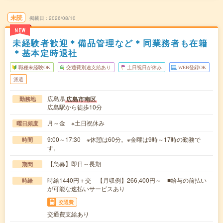
未読
掲載日
2026/08/10
NEW
未経験者歓迎＊備品管理など＊同業務者も在籍
＊基本定時退社
職種未経験OK
交通費別途支給あり
土日祝日が休み
WEB登録OK
派遣
広島県
広島市南区
勤務地
広島駅から徒歩10分
月～金 ※土日祝休み
曜日頻度
9:00～17:30 ※休憩は60分。※金曜は9時～17時の勤務で
時間
す。
【急募】即日～長期
期間
時給1440円＋交 【月収例】266,400円～ ■給与の前払い
時給
が可能な速払いサービスあり
交通費
交通費支給あり