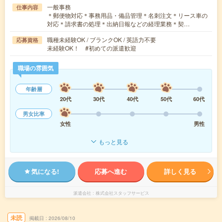
一般事務
仕事内容
＊郵便物対応＊事務用品・備品管理＊名刺注文＊リース車の
対応＊請求書の処理＊出納日報などの経理業務＊契…
職種未経験OK / ブランクOK / 英語力不要
応募資格
未経験OK！ #初めての派遣歓迎
職場の雰囲気
年齢層
20代
30代
40代
50代
60代
男女比率
女性
男性
もっと見る
気になる!
応募へ進む
詳しく見る
派遣会社
株式会社スタッフサービス
未読
掲載日
2026/08/10