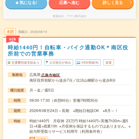
気になる!
応募へ進む
詳しく見る
派遣会社
アデコ株式会社
未読
掲載日
2026/08/10
NEW
時給1440円！自転車・バイク通勤OK＊南区役
所前での営業事務
交通費別途支給あり
土日祝日が休み
WEB登録OK
派遣
広島県
広島市南区
勤務地
南区役所前駅から徒歩7分／比治山橋駅から徒歩8分
月～金／週5日
曜日頻度
09:00-17:30（休憩60分）実働7時間30分
時間
2026年08月24日～長期 ※開始日相談OK ※8月～！
期間
時給1440円 月収例 23万円 時給1440円×実働7h30m×週5
時給
日×4週+残業10h ※月収例を保証するものではありません。※
給与即受取りサービス利用可（利用条件有）