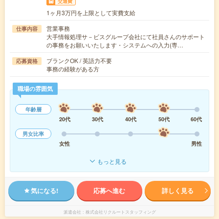
交通費
1ヶ月3万円を上限として実費支給
営業事務
仕事内容
大手情報処理サ－ビスグループ会社にて社員さんのサポート
の事務をお願いいたします・システムへの入力(専…
ブランクOK / 英語力不要
応募資格
事務の経験がある方
職場の雰囲気
年齢層
20代
30代
40代
50代
60代
男女比率
女性
男性
もっと見る
気になる!
応募へ進む
詳しく見る
派遣会社
株式会社リクルートスタッフィング