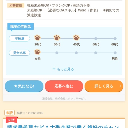
職種未経験OK / ブランクOK / 英語力不要
応募資格
未経験OK！【必要なOAスキル】Word（作表） #初めての
派遣歓迎
職場の雰囲気
年齢層
20代
30代
40代
50代
60代
男女比率
女性
男性
もっと見る
気になる!
応募へ進む
詳しく見る
派遣会社
株式会社スタッフサービス
未読
掲載日
2026/08/09
NEW
請求書処理など＊大手企業で働く絶好のチャン