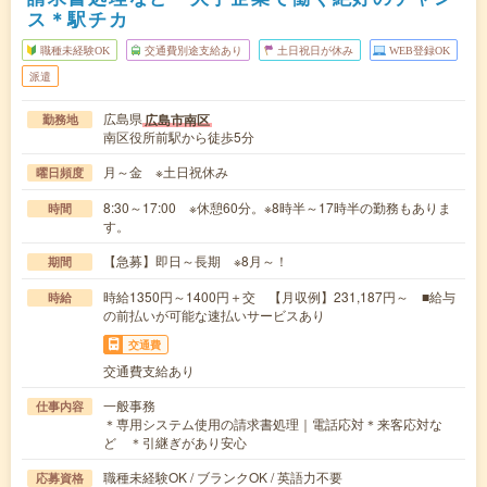
ス＊駅チカ
職種未経験OK
交通費別途支給あり
土日祝日が休み
WEB登録OK
派遣
広島県
広島市南区
勤務地
南区役所前駅から徒歩5分
月～金 ※土日祝休み
曜日頻度
8:30～17:00 ※休憩60分。※8時半～17時半の勤務もありま
時間
す。
【急募】即日～長期 ※8月～！
期間
時給1350円～1400円＋交 【月収例】231,187円～ ■給与
時給
の前払いが可能な速払いサービスあり
交通費
交通費支給あり
一般事務
仕事内容
＊専用システム使用の請求書処理｜電話応対＊来客応対な
ど ＊引継ぎがあり安心
職種未経験OK / ブランクOK / 英語力不要
応募資格