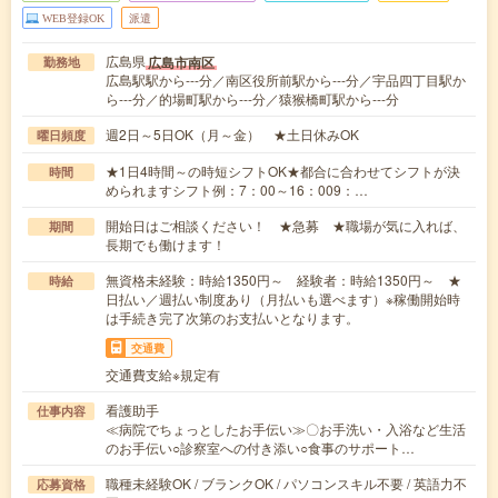
WEB登録OK
派遣
広島県
広島市南区
勤務地
広島駅駅から---分／南区役所前駅から---分／宇品四丁目駅か
ら---分／的場町駅から---分／猿猴橋町駅から---分
週2日～5日OK（月～金） ★土日休みOK
曜日頻度
★1日4時間～の時短シフトOK★都合に合わせてシフトが決
時間
められますシフト例：7：00～16：009：…
開始日はご相談ください！ ★急募 ★職場が気に入れば、
期間
長期でも働けます！
無資格未経験：時給1350円～ 経験者：時給1350円～ ★
時給
日払い／週払い制度あり（月払いも選べます）※稼働開始時
は手続き完了次第のお支払いとなります。
交通費
交通費支給※規定有
看護助手
仕事内容
≪病院でちょっとしたお手伝い≫〇お手洗い・入浴など生活
のお手伝い○診察室への付き添い○食事のサポート…
職種未経験OK / ブランクOK / パソコンスキル不要 / 英語力不
応募資格