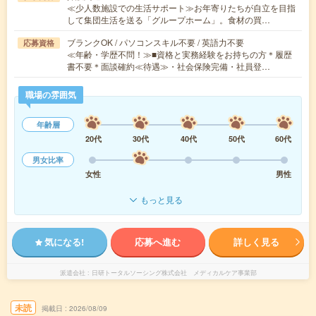
≪少人数施設での生活サポート≫お年寄りたちが自立を目指
して集団生活を送る「グループホーム」。食材の買…
ブランクOK / パソコンスキル不要 / 英語力不要
応募資格
≪年齢・学歴不問！≫■資格と実務経験をお持ちの方＊履歴
書不要＊面談確約≪待遇≫・社会保険完備・社員登…
職場の雰囲気
年齢層
20代
30代
40代
50代
60代
男女比率
女性
男性
もっと見る
気になる!
応募へ進む
詳しく見る
派遣会社
日研トータルソーシング株式会社 メディカルケア事業部
未読
掲載日
2026/08/09