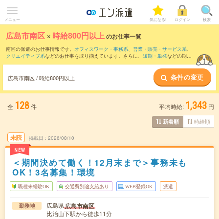
メニュー
気になる!
ログイン
検索
広島市南区
×
時給800円以上
のお仕事一覧
南区の派遣のお仕事情報です。
オフィスワーク・事務系
、
営業・販売・サービス系
、
クリエイティブ系
などのお仕事を取り揃えています。さらに、
短期
・
単発
などの期間
や、
職種未経験OK
などのこだわり条件で絞り込んでいただけます。
条件の変更
時給
1100円以上
・
1800円以上
の求人はこちら
広島市南区 / 時給800円以上
当サイトでは法令を遵守し、最低賃金以上の求人のみを掲載しています。
128
1,343
全
件
平均時給:
円
時給順
新着順
未読
掲載日
2026/08/10
NEW
＜期間決めて働く！12月末まで＞事務未も
OK！3名募集！環境
職種未経験OK
交通費別途支給あり
WEB登録OK
派遣
広島県
広島市南区
勤務地
比治山下駅から徒歩11分