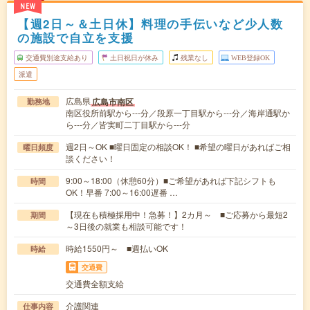
NEW
【週2日～＆土日休】料理の手伝いなど少人数
の施設で自立を支援
交通費別途支給あり
土日祝日が休み
残業なし
WEB登録OK
派遣
広島県
広島市南区
勤務地
南区役所前駅から---分／段原一丁目駅から---分／海岸通駅か
ら---分／皆実町二丁目駅から---分
週2日～OK ■曜日固定の相談OK！ ■希望の曜日があればご相
曜日頻度
談ください！
9:00～18:00（休憩60分）■ご希望があれば下記シフトも
時間
OK！早番 7:00～16:00遅番 …
【現在も積極採用中！急募！】2カ月～ ■ご応募から最短2
期間
～3日後の就業も相談可能です！
時給1550円～ ■週払いOK
時給
交通費
交通費全額支給
介護関連
仕事内容