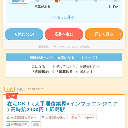
職場の様子
活気がある
しずか
もっと見る
気になる!
応募へ進む
詳しく見る
派遣会社
パーソルテンプスタッフ株式会社
興味があったら「★気になる！」をタップ！
「気になる！」を押しておくと、派遣会社から
「面談確約」
や
「応募歓迎」
が届きます！
未読
掲載日
2026/08/10
NEW
在宅OK！<大手通信業界×インフラエンジニア
>高時給2400円！広島駅
交通費別途支給あり
土日祝日が休み
在宅・リモート
WEB登録OK
派遣