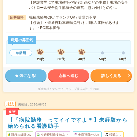
【建設業界にて現場確認や安全計画などの事務】現場の安全
パトロール安全衛生協議会の運営、協力会社とのや…
職種未経験OK / ブランクOK / 英語力不要
応募資格
【必須】・普通自動車運転免許※社用車の運転がありま
す。・PC基本操作
職場の雰囲気
年齢層
20代
30代
40代
50代
60代
気になる!
応募へ進む
詳しく見る
派遣会社
マンパワーグループ株式会社 中四国
未読
掲載日
2026/08/09
NEW
【「病院勤務」ってイイですよ＊】未経験から
始められる看護助手
職種未経験OK
交通費別途支給あり
土日祝日が休み
残業なし