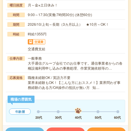
月～金※土日休み！
曜日頻度
9:00～17:30(実働:7時間30分) (休憩60分)
時間
2026/10/上旬～長期（3カ月以上） ★10月～OK！
期間
時給1355円
時給
交通費
交通費支給
一般事務
仕事内容
大手通信グループ会社でのお仕事です。通信事業者からの各
種設備利用申し込みの事務処理、作業実施依頼等の…
職種未経験OK / 英語力不要
応募資格
業界未経験もOK！【こんな方におススメ！】業界問わず事
務経験のある方/OA操作の抵抗が無い方 知…
職場の雰囲気
年齢層
20代
30代
40代
50代
60代