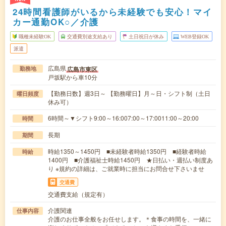
24時間看護師がいるから未経験でも安心！マイ
カー通勤OK○／介護
職種未経験OK
交通費別途支給あり
土日祝日が休み
WEB登録OK
派遣
広島県
広島市東区
勤務地
戸坂駅から車10分
【勤務日数】週3日～ 【勤務曜日】月～日・シフト制（土日
曜日頻度
休み可）
6時間～▼シフト9:00～16:007:00～17:0011:00～20:00
時間
長期
期間
時給1350～1450円 ■未経験者時給1350円 ■経験者時給
時給
1400円 ■介護福祉士時給1450円 ★日払い・週払い制度あ
り ※規約の詳細は、ご就業時に担当にお問合せ下さいませ
交通費
交通費支給（規定有）
介護関連
仕事内容
介護のお仕事全般をお任せします。＊食事の時間を、一緒に