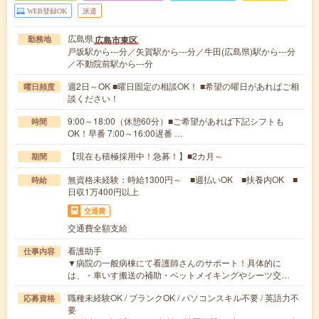
WEB登録OK
派遣
広島県
広島市東区
勤務地
戸坂駅から---分／矢賀駅から---分／牛田(広島県)駅から---分
／不動院前駅から---分
週2日～OK ■曜日固定の相談OK！ ■希望の曜日があればご相
曜日頻度
談ください！
9:00～18:00（休憩60分）■ご希望があれば下記シフトも
時間
OK！早番 7:00～16:00遅番 …
【現在も積極採用中！急募！】■2カ月～
期間
無資格未経験：時給1300円～ ■週払いOK ■扶養内OK ■
時給
日収1万400円以上
交通費
交通費全額支給
看護助手
仕事内容
▼病院の一般病棟にて看護師さんのサポート！具体的に
は、・車いす搬送の補助・ベットメイキングやシーツ交…
職種未経験OK / ブランクOK / パソコンスキル不要 / 英語力不
応募資格
要