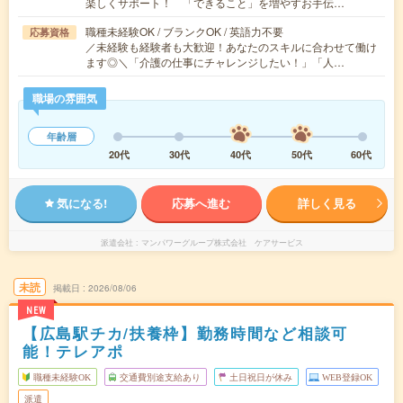
楽しくサポート！ 「できること」を増やすお手伝…
職種未経験OK / ブランクOK / 英語力不要
応募資格
／未経験も経験者も大歓迎！あなたのスキルに合わせて働け
ます◎＼「介護の仕事にチャレンジしたい！」「人…
職場の雰囲気
年齢層
20代
30代
40代
50代
60代
気になる!
応募へ進む
詳しく見る
派遣会社
マンパワーグループ株式会社 ケアサービス
未読
掲載日
2026/08/06
NEW
【広島駅チカ/扶養枠】勤務時間など相談可
能！テレアポ
職種未経験OK
交通費別途支給あり
土日祝日が休み
WEB登録OK
派遣