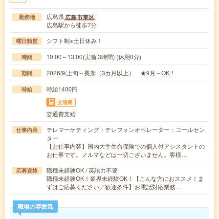
広島県
広島市東区
勤務地
広島駅から徒歩7分
シフト制※土日休み！
曜日頻度
10:00～13:00(実働:3時間) (休憩0分)
時間
2026/9/上旬～長期（3カ月以上） ★9月～OK！
期間
時給1400円
時給
交通費
交通費支給
テレマーケティング・テレフォンオペレーター・コールセン
仕事内容
ター
【お仕事内容】国内大手生命保険での個人付アシスタントの
お仕事です。ノルマなどは一切ございません。客様…
職種未経験OK / 英語力不要
応募資格
職種未経験OK！業界未経験OK！【こんな方におススメ！ま
ずはご応募ください／歓迎条件】お電話対応業務…
職場の雰囲気