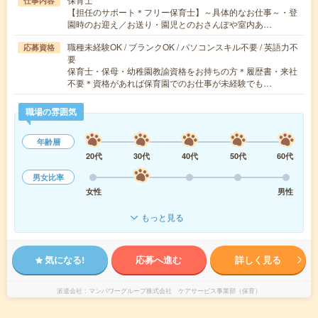
仕事内容
【担任のサポート＊フリー保育士】～具体的なお仕事～・登
園時のお迎え／お送り・園児とのおさんぽや室内あ…
職種未経験OK / ブランクOK / パソコンスキル不要 / 英語力不
応募資格
要
保育士・保母・幼稚園教諭資格をお持ちの方＊履歴書・来社
不要＊資格があれば保育園でのお仕事が未経験でも…
職場の雰囲気
年齢層
20代
30代
40代
50代
60代
男女比率
女性
男性
もっと見る
気になる!
応募へ進む
詳しく見る
派遣会社
マンパワーグループ株式会社 ケアサービス事業部（保育）