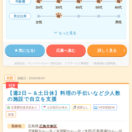
年齢層
20代
30代
40代
50代
60代
男女比率
女性
男性
もっと見る
気になる!
応募へ進む
詳しく見る
派遣会社
マンパワーグループ株式会社 ケアサービス事業部 （医療福祉介護関連）
未読
掲載日
2026/08/04
NEW
【週2日～＆土日休】料理の手伝いなど少人数
の施設で自立を支援
交通費別途支給あり
土日祝日が休み
残業なし
WEB登録OK
派遣
広島県
広島市東区
勤務地
戸坂駅から---分／矢賀駅から---分／牛田(広島県)駅から---分