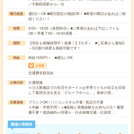
／不動院前駅から---分
週2日～OK ■曜日固定の相談OK！ ■希望の曜日があればご相
曜日頻度
談ください！
9:00～18:00（休憩60分）■ご希望があれば下記シフトも
時間
OK！早番 7:00～16:00遅番 …
【現在も積極採用中！急募！】2カ月～ ■ご応募から最短2
期間
～3日後の就業も相談可能です！
時給1550円～ ■週払いOK
時給
交通費
交通費全額支給
介護関連
仕事内容
≪少人数施設での生活サポート≫お年寄りたちが自立を目指
して集団生活を送る「グループホーム」。食材の買…
ブランクOK / パソコンスキル不要 / 英語力不要
応募資格
≪年齢・学歴不問！≫■資格と実務経験をお持ちの方＊履歴
書不要＊面談確約≪待遇≫・社会保険完備・社員登…
職場の雰囲気