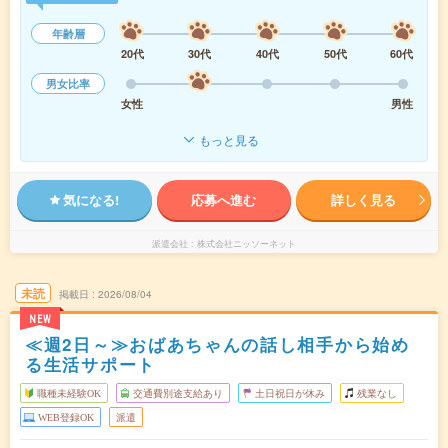
年齢層
20代
30代
40代
50代
60代
男女比率
女性
男性
もっと見る
気になる!
応募へ進む
詳しく見る
派遣会社
株式会社ニッソーネット
未読
掲載日
2026/08/04
NEW
≪週2日～≫おばあちゃんの話し相手から始め
る生活サポート
職種未経験OK
交通費別途支給あり
土日祝日が休み
残業なし
WEB登録OK
派遣