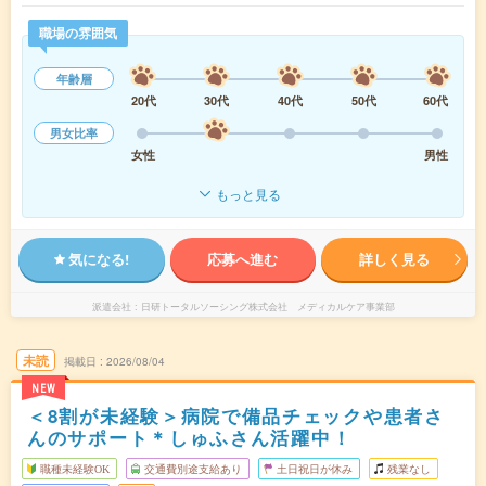
職場の雰囲気
年齢層
20代
30代
40代
50代
60代
男女比率
女性
男性
もっと見る
気になる!
応募へ進む
詳しく見る
派遣会社
日研トータルソーシング株式会社 メディカルケア事業部
未読
掲載日
2026/08/04
NEW
＜8割が未経験＞病院で備品チェックや患者さ
んのサポート＊しゅふさん活躍中！
職種未経験OK
交通費別途支給あり
土日祝日が休み
残業なし