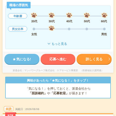
職場の雰囲気
年齢層
20代
30代
40代
50代
60代
男女比率
女性
男性
もっと見る
気になる!
応募へ進む
詳しく見る
派遣会社
マンパワーグループ株式会社 ケアサービス事業部 （医療福祉介護関連）
興味があったら「★気になる！」をタップ！
「気になる！」を押しておくと、派遣会社から
「面談確約」
や
「応募歓迎」
が届きます！
未読
掲載日
2026/08/06
NEW