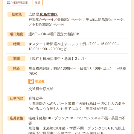
WEB登録OK
派遣
広島県
広島市東区
勤務地
戸坂駅から---分／矢賀駅から---分／牛田(広島県)駅から---分
／不動院前駅から---分
週2日～OK ※曜日固定の相談OK
曜日頻度
★スタート時間選べます～シフト例～7:00～16:009:00～
時間
18:0011:00～20:00など…
【現在も積極採用中・急募】2カ月～
期間
無資格未経験：時給1300円～（日収1万400円以上） ※扶養
時給
内OK
交通費
交通費全額支給
看護助手
仕事内容
＼看護師さんのサポート業務／医療行為は一切なし人の命を
預かるような難しい仕事ではなく、患者様が快適に…
職種未経験OK / ブランクOK / パソコンスキル不要 / 英語力不
応募資格
要
無資格・未経験OK年齢・学歴不問 ブランクOK★10名以上
採用予定履歴書は不要です。少しでも興味があ…