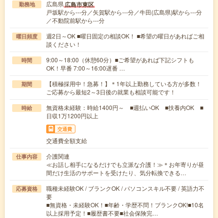
広島県
広島市東区
勤務地
戸坂駅から---分／矢賀駅から---分／牛田(広島県)駅から---分
／不動院前駅から---分
週2日～OK ■曜日固定の相談OK！ ■希望の曜日があればご相
曜日頻度
談ください！
9:00～18:00（休憩60分）■ご希望があれば下記シフトも
時間
OK！早番 7:00～16:00遅番 …
【積極採用中！急募！】＊1年以上勤務している方が多数！
期間
ご応募から最短2～3日後の就業も相談可能です！
無資格未経験：時給1400円～ ■週払いOK ■扶養内OK ■
時給
日収1万1200円以上
交通費
交通費全額支給
介護関連
仕事内容
≪お話し相手になるだけでも立派な介護！≫＊お年寄りが昼
間だけ生活のサポートを受けたり、気分転換できる…
職種未経験OK / ブランクOK / パソコンスキル不要 / 英語力不
応募資格
要
■無資格・未経験OK！■年齢・学歴不問！ブランクOK!■10名
以上採用予定！■履歴書不要■社会保険完…