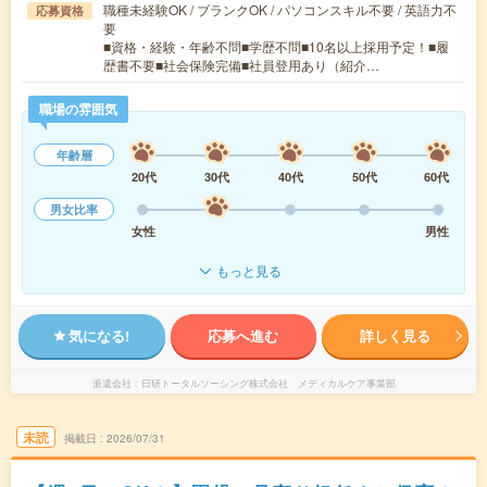
職種未経験OK / ブランクOK / パソコンスキル不要 / 英語力不
応募資格
要
■資格・経験・年齢不問■学歴不問■10名以上採用予定！■履
歴書不要■社会保険完備■社員登用あり（紹介…
職場の雰囲気
年齢層
20代
30代
40代
50代
60代
男女比率
女性
男性
もっと見る
気になる!
応募へ進む
詳しく見る
派遣会社
日研トータルソーシング株式会社 メディカルケア事業部
未読
掲載日
2026/07/31