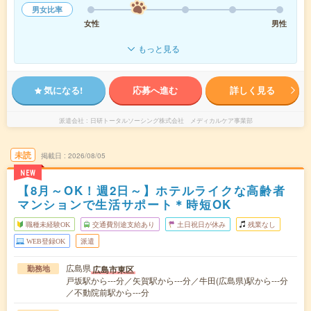
男女比率
女性
男性
もっと見る
気になる!
応募へ進む
詳しく見る
派遣会社
日研トータルソーシング株式会社 メディカルケア事業部
未読
掲載日
2026/08/05
NEW
【8月～OK！週2日～】ホテルライクな高齢者
マンションで生活サポート＊時短OK
職種未経験OK
交通費別途支給あり
土日祝日が休み
残業なし
WEB登録OK
派遣
広島県
広島市東区
勤務地
戸坂駅から---分／矢賀駅から---分／牛田(広島県)駅から---分
／不動院前駅から---分