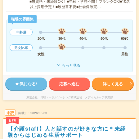
■無資格・未経験OK！■年齢・学歴不問！ブランクOK!■10名
以上採用予定！■履歴書不要■社会保険完…
職場の雰囲気
年齢層
20代
30代
40代
50代
60代
男女比率
女性
男性
もっと見る
気になる!
応募へ進む
詳しく見る
派遣会社
日研トータルソーシング株式会社 メディカルケア事業部
未読
掲載日
2026/08/03
NEW
【介護staff】人と話すのが好きな方に＊未経
験からはじめる生活サポート