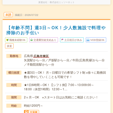
派遣会社
株式会社ニッソーネット
未読
掲載日
2026/07/22
【年齢不問】週3日～OK！少人数施設で料理や
掃除のお手伝い
職種未経験OK
交通費別途支給あり
土日祝日が休み
WEB登録OK
派遣
広島県
広島市東区
勤務地
矢賀駅から---分／戸坂駅から---分／牛田(広島県)駅から---分
／不動院前駅から---分
★週3日～OK！ 月～日曜日での希望シフト制 ※徐々に勤務回
曜日頻度
数を増やしていくことも可能です！
★1日6時間～OK！【シフト例】7:00～13:009:00～
時間
18:00（休憩1時間）12:00～1…
2ヶ月～OK ※スタート日はお気軽にご相談ください！
期間
時給1200円～
時給
交通費