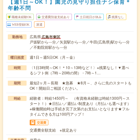
【週1日～OK！】園児の見守り担任ナシ保育＊
年齢不問
職種未経験OK
交通費別途支給あり
土日祝日が休み
残業なし
WEB登録OK
派遣
広島県
広島市東区
勤務地
戸坂駅から---分／矢賀駅から---分／牛田(広島県)駅から---分
／不動院前駅から---分
週1日～週5日OK（月～金）
曜日頻度
〈1日3時間～OK！＊10～13時など！〉※残業なし！▼選べ
時間
るシフト例（7時～20時の間）・7時～1…
最短2ヶ月～長期 ★急募 ★8月～、さらに先のスタートも
期間
OK！開始日ご相談ください。
経験者：時給1450円～ （有資格未経験は時給1300円～ス
時給
タート！）★日払い／週払い制度あり（月払いも選べます）
※稼働開始時は手続き完了次第のお支払いとなります★フル
タイムできる方は100円アップ！
交通費
交通費全額支給 ※規定あり
保育士