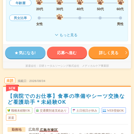
年齢層
20代
30代
40代
50代
60代
男女比率
女性
男性
もっと見る
気になる!
応募へ進む
詳しく見る
派遣会社
日研トータルソーシング株式会社 メディカルケア事業部
未読
掲載日
2026/08/04
NEW
【病院でのお仕事】食事の準備やシーツ交換な
ど看護助手＊未経験OK
職種未経験OK
交通費別途支給あり
土日祝日が休み
WEB登録OK
派遣
広島県
広島市東区
勤務地