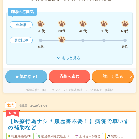
職場の雰囲気
年齢層
20代
30代
40代
50代
60代
男女比率
女性
男性
もっと見る
気になる!
応募へ進む
詳しく見る
派遣会社
日研トータルソーシング株式会社 メディカルケア事業部
未読
掲載日
2026/08/04
NEW
【医療行為ナシ＊履歴書不要！】病院で車いす
の補助など
職種未経験OK
交通費別途支給あり
土日祝日が休み
残業なし