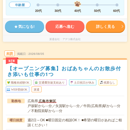
年齢層
20代
30代
40代
50代
60代
気になる!
応募へ進む
詳しく見る
派遣会社
アデコ株式会社
未読
掲載日
2026/08/05
NEW
【オープニング募集】おばあちゃんのお散歩付
き添いも仕事の1つ
職種未経験OK
交通費別途支給あり
土日祝日が休み
残業なし
WEB登録OK
派遣
広島県
広島市東区
勤務地
戸坂駅から---分／矢賀駅から---分／牛田(広島県)駅から---分
／不動院前駅から---分
週2日～OK ■曜日固定の相談OK！ ■希望の曜日があればご相
曜日頻度
談ください！