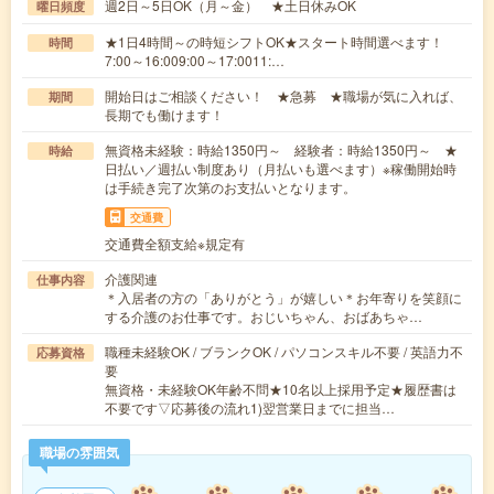
週2日～5日OK（月～金） ★土日休みOK
曜日頻度
★1日4時間～の時短シフトOK★スタート時間選べます！
時間
7:00～16:009:00～17:0011:…
開始日はご相談ください！ ★急募 ★職場が気に入れば、
期間
長期でも働けます！
無資格未経験：時給1350円～ 経験者：時給1350円～ ★
時給
日払い／週払い制度あり（月払いも選べます）※稼働開始時
は手続き完了次第のお支払いとなります。
交通費
交通費全額支給※規定有
介護関連
仕事内容
＊入居者の方の「ありがとう」が嬉しい＊お年寄りを笑顔に
する介護のお仕事です。おじいちゃん、おばあちゃ…
職種未経験OK / ブランクOK / パソコンスキル不要 / 英語力不
応募資格
要
無資格・未経験OK年齢不問★10名以上採用予定★履歴書は
不要です▽応募後の流れ1)翌営業日までに担当…
職場の雰囲気