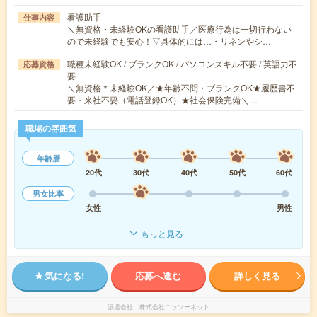
看護助手
仕事内容
＼無資格・未経験OKの看護助手／医療行為は一切行わない
ので未経験でも安心！▽具体的には…・リネンやシ…
職種未経験OK / ブランクOK / パソコンスキル不要 / 英語力不
応募資格
要
＼無資格＊未経験OK／★年齢不問・ブランクOK★履歴書不
要・来社不要（電話登録OK）★社会保険完備＼…
職場の雰囲気
年齢層
20代
30代
40代
50代
60代
男女比率
女性
男性
もっと見る
気になる!
応募へ進む
詳しく見る
派遣会社
株式会社ニッソーネット