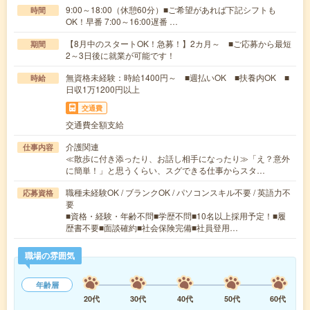
9:00～18:00（休憩60分）■ご希望があれば下記シフトも
時間
OK！早番 7:00～16:00遅番 …
【8月中のスタートOK！急募！】2カ月～ ■ご応募から最短
期間
2～3日後に就業が可能です！
無資格未経験：時給1400円～ ■週払いOK ■扶養内OK ■
時給
日収1万1200円以上
交通費
交通費全額支給
介護関連
仕事内容
≪散歩に付き添ったり、お話し相手になったり≫「え？意外
に簡単！」と思うくらい、スグできる仕事からスタ…
職種未経験OK / ブランクOK / パソコンスキル不要 / 英語力不
応募資格
要
■資格・経験・年齢不問■学歴不問■10名以上採用予定！■履
歴書不要■面談確約■社会保険完備■社員登用…
職場の雰囲気
年齢層
20代
30代
40代
50代
60代