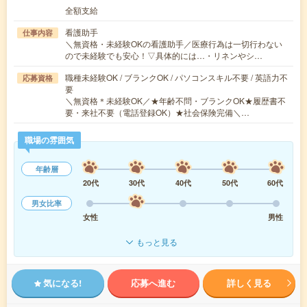
全額支給
看護助手
仕事内容
＼無資格・未経験OKの看護助手／医療行為は一切行わない
ので未経験でも安心！▽具体的には…・リネンやシ…
職種未経験OK / ブランクOK / パソコンスキル不要 / 英語力不
応募資格
要
＼無資格＊未経験OK／★年齢不問・ブランクOK★履歴書不
要・来社不要（電話登録OK）★社会保険完備＼…
職場の雰囲気
年齢層
20代
30代
40代
50代
60代
男女比率
女性
男性
もっと見る
気になる!
応募へ進む
詳しく見る