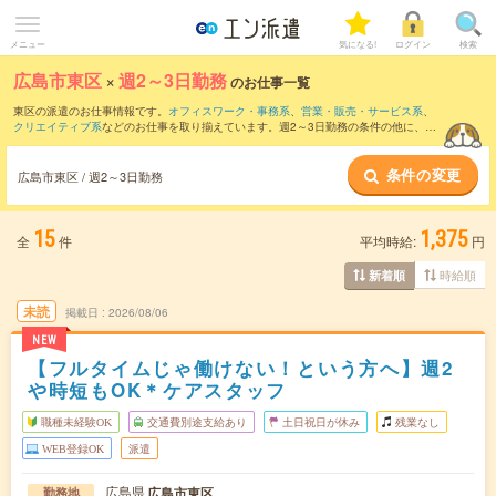
メニュー
気になる!
ログイン
検索
広島市東区
×
週2～3日勤務
のお仕事一覧
東区の派遣のお仕事情報です。
オフィスワーク・事務系
、
営業・販売・サービス系
、
クリエイティブ系
などのお仕事を取り揃えています。週2～3日勤務の条件の他に、
交
通費別途支給あり
、
職種未経験OK
、
友だちと一緒の応募OK
などのこだわり条件も取
り揃えています。
条件の変更
広島市東区 / 週2～3日勤務
15
1,375
全
件
平均時給:
円
時給順
新着順
未読
掲載日
2026/08/06
NEW
【フルタイムじゃ働けない！という方へ】週2
や時短もOK＊ケアスタッフ
職種未経験OK
交通費別途支給あり
土日祝日が休み
残業なし
WEB登録OK
派遣
広島県
広島市東区
勤務地