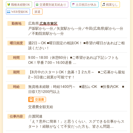
職種未経験OK
交通費別途支給あり
土日祝日が休み
残業なし
WEB登録OK
派遣
広島県
広島市東区
勤務地
戸坂駅から---分／矢賀駅から---分／牛田(広島県)駅から---分
／不動院前駅から---分
週2日～OK ■曜日固定の相談OK！ ■希望の曜日があればご相
曜日頻度
談ください！
9:00～18:00（休憩60分）■ご希望があれば下記シフトも
時間
OK！早番 7:00～16:00遅番 …
【8月中のスタートOK！急募！】2カ月～ ■ご応募から最短
期間
2～3日後に就業が可能です！
無資格未経験：時給1400円～ ■週払いOK ■扶養内OK ■
時給
日収1万1200円以上
交通費
交通費全額支給
介護関連
仕事内容
「え？意外に簡単！」と思うくらい、スグできる仕事からス
タート！経験がなくて不安だった方も、皆さん問題…