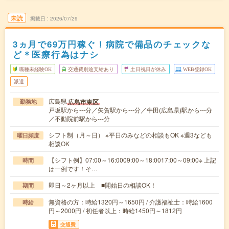
未読
掲載日
2026/07/29
3ヵ月で69万円稼ぐ！病院で備品のチェックな
ど＊医療行為はナシ
職種未経験OK
交通費別途支給あり
土日祝日が休み
WEB登録OK
派遣
広島県
広島市東区
勤務地
戸坂駅から---分／矢賀駅から---分／牛田(広島県)駅から---分
／不動院前駅から---分
シフト制（月～日） ※平日のみなどの相談もOK ※週3なども
曜日頻度
相談OK
【シフト例】07:00～16:0009:00～18:0017:00～09:00※ 上記
時間
は一例です！そ…
即日～2ヶ月以上 ■開始日の相談OK！
期間
無資格の方：時給1320円～1650円 / 介護福祉士：時給1600
時給
円～2000円 / 初任者以上：時給1450円～1812円
交通費