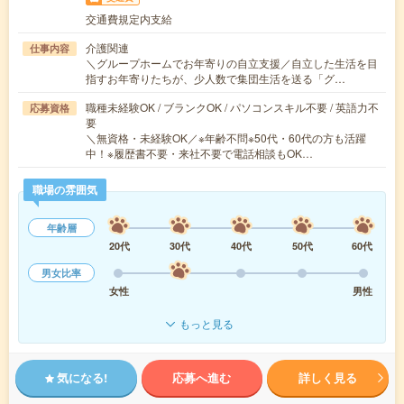
交通費規定内支給
介護関連
仕事内容
＼グループホームでお年寄りの自立支援／自立した生活を目
指すお年寄りたちが、少人数で集団生活を送る「グ…
職種未経験OK / ブランクOK / パソコンスキル不要 / 英語力不
応募資格
要
＼無資格・未経験OK／※年齢不問※50代・60代の方も活躍
中！※履歴書不要・来社不要で電話相談もOK…
職場の雰囲気
年齢層
20代
30代
40代
50代
60代
男女比率
女性
男性
もっと見る
気になる!
応募へ進む
詳しく見る