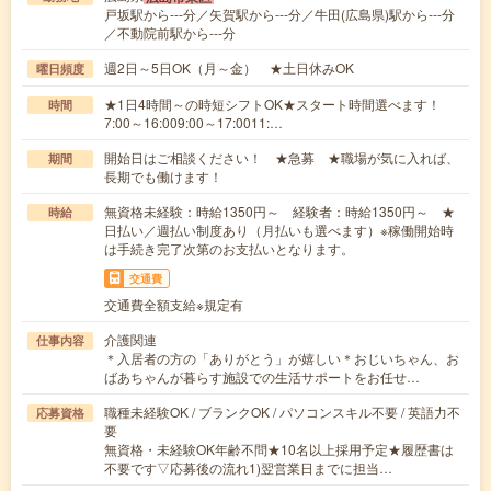
戸坂駅から---分／矢賀駅から---分／牛田(広島県)駅から---分
／不動院前駅から---分
週2日～5日OK（月～金） ★土日休みOK
曜日頻度
★1日4時間～の時短シフトOK★スタート時間選べます！
時間
7:00～16:009:00～17:0011:…
開始日はご相談ください！ ★急募 ★職場が気に入れば、
期間
長期でも働けます！
無資格未経験：時給1350円～ 経験者：時給1350円～ ★
時給
日払い／週払い制度あり（月払いも選べます）※稼働開始時
は手続き完了次第のお支払いとなります。
交通費
交通費全額支給※規定有
介護関連
仕事内容
＊入居者の方の「ありがとう」が嬉しい＊おじいちゃん、お
ばあちゃんが暮らす施設での生活サポートをお任せ…
職種未経験OK / ブランクOK / パソコンスキル不要 / 英語力不
応募資格
要
無資格・未経験OK年齢不問★10名以上採用予定★履歴書は
不要です▽応募後の流れ1)翌営業日までに担当…