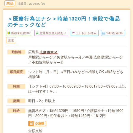
未読
掲載日
2026/07/30
＜医療行為はナシ＞時給1320円！病院で備品
のチェックなど
職種未経験OK
交通費別途支給あり
土日祝日が休み
WEB登録OK
派遣
広島県
広島市東区
勤務地
戸坂駅から---分／矢賀駅から---分／牛田(広島県)駅から---分
／不動院前駅から---分
シフト制（月～日） ※平日のみなどの相談もOK ※週3なども
曜日頻度
相談OK
【シフト例】07:00～16:0009:00～18:0017:00～09:00※ 上記
時間
は一例です！そ…
即日～2ヶ月以上
期間
無資格の方：時給1320円～1650円 / 介護福祉士：時給1600
時給
円～2000円 / 初任者以上：時給1450円～1812円
交通費
全額支給