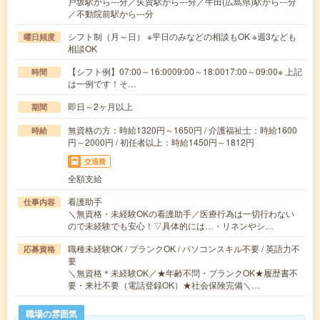
戸坂駅から---分／矢賀駅から---分／牛田(広島県)駅から---分
／不動院前駅から---分
シフト制（月～日） ※平日のみなどの相談もOK ※週3なども
曜日頻度
相談OK
【シフト例】07:00～16:0009:00～18:0017:00～09:00※ 上記
時間
は一例です！そ…
即日～2ヶ月以上
期間
無資格の方：時給1320円～1650円 / 介護福祉士：時給1600
時給
円～2000円 / 初任者以上：時給1450円～1812円
交通費
全額支給
看護助手
仕事内容
＼無資格・未経験OKの看護助手／医療行為は一切行わない
ので未経験でも安心！▽具体的には…・リネンやシ…
職種未経験OK / ブランクOK / パソコンスキル不要 / 英語力不
応募資格
要
＼無資格＊未経験OK／★年齢不問・ブランクOK★履歴書不
要・来社不要（電話登録OK）★社会保険完備＼…
職場の雰囲気