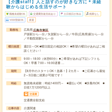
【介護staff】人と話すのが好きな方に＊未経
験からはじめる生活サポート
職種未経験OK
交通費別途支給あり
土日祝日が休み
残業なし
WEB登録OK
派遣
広島県
広島市東区
勤務地
戸坂駅から---分／矢賀駅から---分／牛田(広島県)駅から---分
／不動院前駅から---分
週2日～OK ■曜日固定の相談OK！ ■希望の曜日があればご相
曜日頻度
談ください！
9:00～18:00（休憩60分）■ご希望があれば下記シフトも
時間
OK！早番 7:00～16:00遅番 …
【8月中のスタートOK！急募！】2カ月～ ■ご応募から最短
期間
2～3日後に就業が可能です！
無資格未経験：時給1400円～ ■週払いOK ■扶養内OK ■
時給
日収1万1200円以上
交通費
交通費全額支給
介護関連
仕事内容