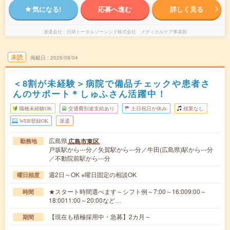
気になる!
応募へ進む
詳しく見る
派遣会社
日研トータルソーシング株式会社 メディカルケア事業部
未読
掲載日
2026/08/04
＜8割が未経験＞病院で備品チェックや患者さ
んのサポート＊しゅふさん活躍中！
職種未経験OK
交通費別途支給あり
土日祝日が休み
残業なし
WEB登録OK
派遣
広島県
広島市東区
勤務地
戸坂駅から---分／矢賀駅から---分／牛田(広島県)駅から---分
／不動院前駅から---分
週2日～OK ※曜日固定の相談OK
曜日頻度
★スタート時間選べます～シフト例～7:00～16:009:00～
時間
18:0011:00～20:00など…
【現在も積極採用中・急募】2カ月～
期間