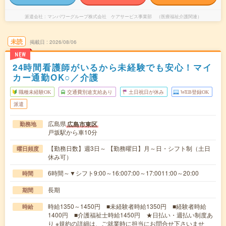
派遣会社
マンパワーグループ株式会社 ケアサービス事業部 （医療福祉介護関連）
未読
掲載日
2026/08/06
NEW
24時間看護師がいるから未経験でも安心！マイ
カー通勤OK○／介護
職種未経験OK
交通費別途支給あり
土日祝日が休み
WEB登録OK
派遣
広島県
広島市東区
勤務地
戸坂駅から車10分
【勤務日数】週3日～ 【勤務曜日】月～日・シフト制（土日
曜日頻度
休み可）
6時間～▼シフト9:00～16:007:00～17:0011:00～20:00
時間
長期
期間
時給1350～1450円 ■未経験者時給1350円 ■経験者時給
時給
1400円 ■介護福祉士時給1450円 ★日払い・週払い制度あ
り ※規約の詳細は、ご就業時に担当にお問合せ下さいませ