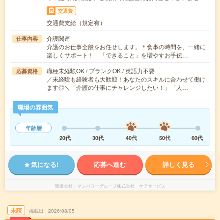
交通費
交通費支給（規定有）
介護関連
仕事内容
介護のお仕事全般をお任せします。＊食事の時間を、一緒に
楽しくサポート！ 「できること」を増やすお手伝…
職種未経験OK / ブランクOK / 英語力不要
応募資格
／未経験も経験者も大歓迎！あなたのスキルに合わせて働け
ます◎＼「介護の仕事にチャレンジしたい！」「人…
職場の雰囲気
年齢層
20代
30代
40代
50代
60代
気になる!
応募へ進む
詳しく見る
派遣会社
マンパワーグループ株式会社 ケアサービス
未読
掲載日
2026/08/05