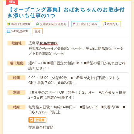
NEW
【オープニング募集】おばあちゃんのお散歩付
き添いも仕事の1つ
職種未経験OK
交通費別途支給あり
土日祝日が休み
残業なし
WEB登録OK
派遣
広島県
広島市東区
勤務地
戸坂駅から---分／矢賀駅から---分／牛田(広島県)駅から---分
／不動院前駅から---分
週2日～OK ■曜日固定の相談OK！ ■希望の曜日があればご相
曜日頻度
談ください！
9:00～18:00（休憩60分）■ご希望があれば下記シフトも
時間
OK！早番 7:00～16:00遅番 …
【8月中のスタートOK！急募！】2カ月～ ■ご応募から最短
期間
2～3日後に就業が可能です！
無資格未経験：時給1400円～ ■週払いOK ■扶養内OK ■
時給
日収1万1200円以上
交通費
交通費全額支給