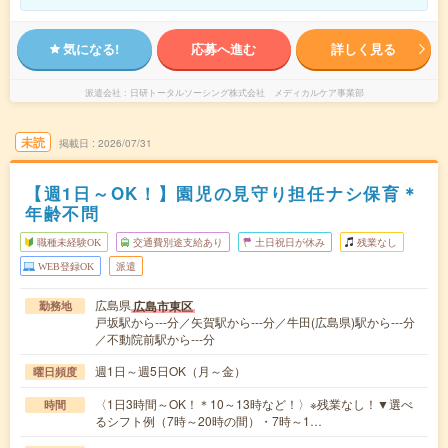
気になる!
応募へ進む
詳しく見る
派遣会社
日研トータルソーシング株式会社 メディカルケア事業部
未読
掲載日
2026/07/31
【週1日～OK！】園児の見守り担任ナシ保育＊
年齢不問
職種未経験OK
交通費別途支給あり
土日祝日が休み
残業なし
WEB登録OK
派遣
広島県
広島市東区
勤務地
戸坂駅から---分／矢賀駅から---分／牛田(広島県)駅から---分
／不動院前駅から---分
週1日～週5日OK（月～金）
曜日頻度
〈1日3時間～OK！＊10～13時など！〉※残業なし！▼選べ
時間
るシフト例（7時～20時の間）・7時～1…