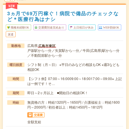
NEW
3ヵ月で69万円稼ぐ！病院で備品のチェックな
ど＊医療行為はナシ
職種未経験OK
交通費別途支給あり
土日祝日が休み
WEB登録OK
派遣
広島県
広島市東区
勤務地
戸坂駅から---分／矢賀駅から---分／牛田(広島県)駅から---分
／不動院前駅から---分
シフト制（月～日） ※平日のみなどの相談もOK ※週3なども
曜日頻度
相談OK
【シフト例】07:00～16:0009:00～18:0017:00～09:00※ 上記
時間
は一例です！そ…
即日～2ヶ月以上 ■開始日の相談OK！
期間
無資格の方：時給1320円～1650円 / 介護福祉士：時給1600
時給
円～2000円 / 初任者以上：時給1450円～1812円
交通費
全額支給