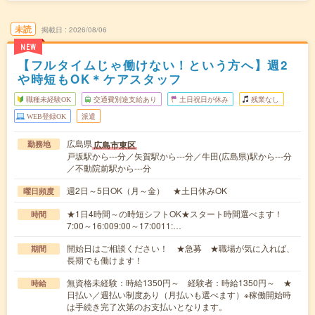
未読
掲載日
2026/08/06
NEW
【フルタイムじゃ働けない！という方へ】週2
や時短もOK＊ケアスタッフ
職種未経験OK
交通費別途支給あり
土日祝日が休み
残業なし
WEB登録OK
派遣
広島県
広島市東区
勤務地
戸坂駅から---分／矢賀駅から---分／牛田(広島県)駅から---分
／不動院前駅から---分
週2日～5日OK（月～金） ★土日休みOK
曜日頻度
★1日4時間～の時短シフトOK★スタート時間選べます！
時間
7:00～16:009:00～17:0011:…
開始日はご相談ください！ ★急募 ★職場が気に入れば、
期間
長期でも働けます！
無資格未経験：時給1350円～ 経験者：時給1350円～ ★
時給
日払い／週払い制度あり（月払いも選べます）※稼働開始時
は手続き完了次第のお支払いとなります。