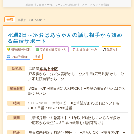
派遣会社
日研トータルソーシング株式会社 メディカルケア事業部
未読
掲載日
2026/08/04
≪週2日～≫おばあちゃんの話し相手から始め
る生活サポート
職種未経験OK
交通費別途支給あり
土日祝日が休み
残業なし
WEB登録OK
派遣
広島県
広島市東区
勤務地
戸坂駅から---分／矢賀駅から---分／牛田(広島県)駅から---分
／不動院前駅から---分
週2日～OK ■曜日固定の相談OK！ ■希望の曜日があればご相
曜日頻度
談ください！
9:00～18:00（休憩60分）■ご希望があれば下記シフトも
時間
OK！早番 7:00～16:00遅番 …
【積極採用中！急募！】＊1年以上勤務している方が多数！
期間
ご応募から最短2～3日後の就業も相談可能です！
無資格未経験：時給1400円～ ■週払いOK ■扶養内OK ■
時給