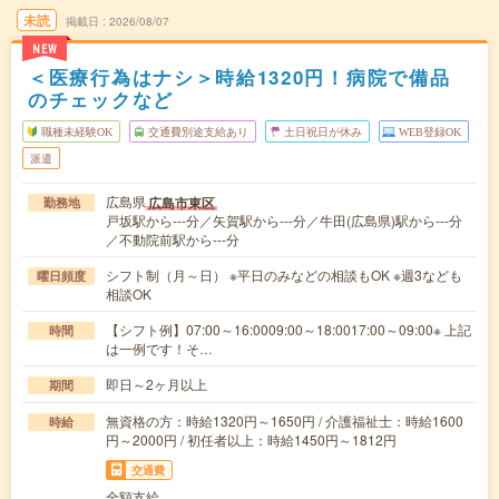
未読
掲載日
2026/08/07
NEW
＜医療行為はナシ＞時給1320円！病院で備品
のチェックなど
職種未経験OK
交通費別途支給あり
土日祝日が休み
WEB登録OK
派遣
広島県
広島市東区
勤務地
戸坂駅から---分／矢賀駅から---分／牛田(広島県)駅から---分
／不動院前駅から---分
シフト制（月～日） ※平日のみなどの相談もOK ※週3なども
曜日頻度
相談OK
【シフト例】07:00～16:0009:00～18:0017:00～09:00※ 上記
時間
は一例です！そ…
即日～2ヶ月以上
期間
無資格の方：時給1320円～1650円 / 介護福祉士：時給1600
時給
円～2000円 / 初任者以上：時給1450円～1812円
交通費
全額支給