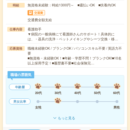
無資格未経験：時給1300円～ ■週払いOK ■扶養内OK
時給
交通費
交通費全額支給
看護助手
仕事内容
▼病院の一般病棟にて看護師さんのサポート！具体的に
は、・器具の洗浄・ベットメイキングやシーツ交換・移…
職種未経験OK / ブランクOK / パソコンスキル不要 / 英語力不
応募資格
要
■無資格・未経験OK！■年齢・学歴不問！ブランクOK!■10名
以上採用予定！■履歴書不要■社会保険完…
職場の雰囲気
年齢層
20代
30代
40代
50代
60代
男女比率
女性
男性
もっと見る