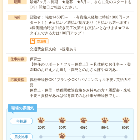
最短2ヶ月～長期 ★急募 ★8月～、さらに先のスタートも
期間
OK！開始日ご相談ください。
経験者：時給1450円～ （有資格未経験は時給1300円～ス
時給
タート！）★日払い／週払い制度あり（月払いも選べます）
※稼働開始時は手続き完了次第のお支払いとなります★フル
タイムできる方は100円アップ！
交通費
交通費全額支給 ※規定あり
保育士
仕事内容
【担任のサポート＊フリー保育士】～具体的なお仕事～・登
園時のお迎え／お送り・園児とのおさんぽや室内あ…
職種未経験OK / ブランクOK / パソコンスキル不要 / 英語力不
応募資格
要
保育士・保母・幼稚園教諭資格をお持ちの方＊履歴書・来社
不要＊資格があれば保育園でのお仕事が未経験でも…
職場の雰囲気
年齢層
20代
30代
40代
50代
60代
男女比率