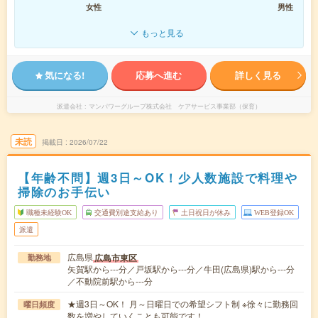
女性
男性
もっと見る
気になる!
応募へ進む
詳しく見る
派遣会社
マンパワーグループ株式会社 ケアサービス事業部（保育）
未読
掲載日
2026/07/22
【年齢不問】週3日～OK！少人数施設で料理や
掃除のお手伝い
職種未経験OK
交通費別途支給あり
土日祝日が休み
WEB登録OK
派遣
広島県
広島市東区
勤務地
矢賀駅から---分／戸坂駅から---分／牛田(広島県)駅から---分
／不動院前駅から---分
★週3日～OK！ 月～日曜日での希望シフト制 ※徐々に勤務回
曜日頻度
数を増やしていくことも可能です！