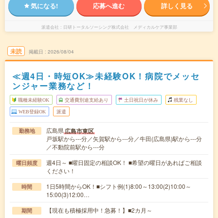
気になる!
応募へ進む
詳しく見る
派遣会社
日研トータルソーシング株式会社 メディカルケア事業部
未読
掲載日
2026/08/04
≪週4日・時短OK≫未経験OK！病院でメッセ
ンジャー業務など！
職種未経験OK
交通費別途支給あり
土日祝日が休み
残業なし
WEB登録OK
派遣
広島県
広島市東区
勤務地
戸坂駅から---分／矢賀駅から---分／牛田(広島県)駅から---分
／不動院前駅から---分
週4日～ ■曜日固定の相談OK！ ■希望の曜日があればご相談
曜日頻度
ください！
1日5時間からOK！■シフト例(1)8:00～13:00(2)10:00～
時間
15:00(3)12:00…
【現在も積極採用中！急募！】■2カ月～
期間