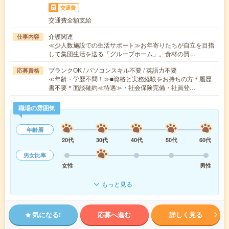
交通費
交通費全額支給
介護関連
仕事内容
≪少人数施設での生活サポート≫お年寄りたちが自立を目指
して集団生活を送る「グループホーム」。食材の買…
ブランクOK / パソコンスキル不要 / 英語力不要
応募資格
≪年齢・学歴不問！≫■資格と実務経験をお持ちの方＊履歴
書不要＊面談確約≪待遇≫・社会保険完備・社員登…
職場の雰囲気
年齢層
20代
30代
40代
50代
60代
男女比率
女性
男性
もっと見る
気になる!
応募へ進む
詳しく見る