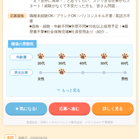
「え？意外に簡単！」と思うくらい、スグできる仕事からス
タート！経験がなくて不安だった方も、皆さん問題…
職種未経験OK / ブランクOK / パソコンスキル不要 / 英語力不
応募資格
要
■資格・経験・年齢不問■学歴不問■10名以上採用予定！■履
歴書不要■社会保険完備■社員登用あり（紹介…
職場の雰囲気
年齢層
20代
30代
40代
50代
60代
男女比率
女性
男性
もっと見る
気になる!
応募へ進む
詳しく見る
派遣会社
日研トータルソーシング株式会社 メディカルケア事業部
未読
掲載日
2026/08/08