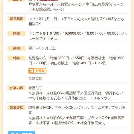
戸坂駅から---分／矢賀駅から---分／牛田(広島県)駅から---分
／不動院前駅から---分
シフト制（月～日） ※平日のみなどの相談もOK ※週3なども
曜日頻度
相談OK
【シフト例】07:00～16:0009:00～18:0017:00～09:00※ 上記
時間
は一例です！そ…
即日～2ヶ月以上
期間
無資格の方：時給1320円～1650円 / 介護福祉士：時給1600
時給
円～2000円 / 初任者以上：時給1450円～1812円
交通費
全額支給
看護助手
仕事内容
＼無資格・未経験OKの看護助手／医療行為は一切行わない
ので未経験でも安心！▽具体的には…・リネンやシ…
職種未経験OK / ブランクOK / パソコンスキル不要 / 英語力不
応募資格
要
＼無資格＊未経験OK／★年齢不問・ブランクOK★履歴書不
要・来社不要（電話登録OK）★社会保険完備＼…