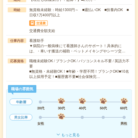
無資格未経験：時給1300円～ ■週払いOK ■扶養内OK ■
時給
日収1万400円以上
交通費
交通費全額支給
看護助手
仕事内容
▼病院の一般病棟にて看護師さんのサポート！具体的に
は、・車いす搬送の補助・ベットメイキングやシーツ交…
職種未経験OK / ブランクOK / パソコンスキル不要 / 英語力不
応募資格
要
■無資格・未経験OK！■年齢・学歴不問！ブランクOK!■10名
以上採用予定！■履歴書不要■社会保険完…
職場の雰囲気
年齢層
20代
30代
40代
50代
60代
男女比率
女性
男性
もっと見る