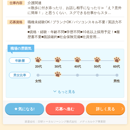
介護関連
仕事内容
≪散歩に付き添ったり、お話し相手になったり≫「え？意外
に簡単！」と思うくらい、スグできる仕事からスタ…
職種未経験OK / ブランクOK / パソコンスキル不要 / 英語力不
応募資格
要
■資格・経験・年齢不問■学歴不問■10名以上採用予定！■履
歴書不要■面談確約■社会保険完備■社員登用…
職場の雰囲気
年齢層
20代
30代
40代
50代
60代
男女比率
女性
男性
もっと見る
気になる!
応募へ進む
詳しく見る
派遣会社
日研トータルソーシング株式会社 メディカルケア事業部