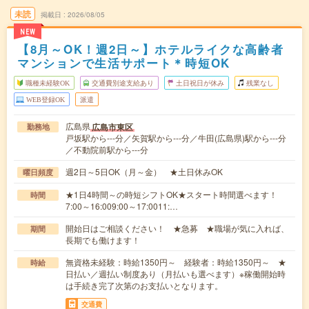
未読
掲載日
2026/08/05
NEW
【8月～OK！週2日～】ホテルライクな高齢者
マンションで生活サポート＊時短OK
職種未経験OK
交通費別途支給あり
土日祝日が休み
残業なし
WEB登録OK
派遣
広島県
広島市東区
勤務地
戸坂駅から---分／矢賀駅から---分／牛田(広島県)駅から---分
／不動院前駅から---分
週2日～5日OK（月～金） ★土日休みOK
曜日頻度
★1日4時間～の時短シフトOK★スタート時間選べます！
時間
7:00～16:009:00～17:0011:…
開始日はご相談ください！ ★急募 ★職場が気に入れば、
期間
長期でも働けます！
無資格未経験：時給1350円～ 経験者：時給1350円～ ★
時給
日払い／週払い制度あり（月払いも選べます）※稼働開始時
は手続き完了次第のお支払いとなります。
交通費