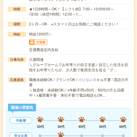
★1日6時間～OK！【シフト例】7:00～13:009:00～
時間
18:00（休憩1時間）12:00～1…
2ヶ月～OK ※スタート日はお気軽にご相談ください！
期間
時給1200円～
時給
交通費
交通費規定内支給
介護関連
仕事内容
＼グループホームでお年寄りの自立支援／自立した生活を目
指すお年寄りたちが、少人数で集団生活を送る「グ…
職種未経験OK / ブランクOK / パソコンスキル不要 / 英語力不
応募資格
要
＼無資格・未経験OK／※年齢不問※50代・60代の方も活躍
中！※履歴書不要・来社不要で電話相談もOK…
職場の雰囲気
年齢層
20代
30代
40代
50代
60代
男女比率