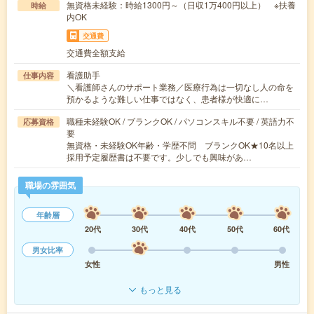
無資格未経験：時給1300円～（日収1万400円以上） ※扶養
時給
内OK
交通費
交通費全額支給
看護助手
仕事内容
＼看護師さんのサポート業務／医療行為は一切なし人の命を
預かるような難しい仕事ではなく、患者様が快適に…
職種未経験OK / ブランクOK / パソコンスキル不要 / 英語力不
応募資格
要
無資格・未経験OK年齢・学歴不問 ブランクOK★10名以上
採用予定履歴書は不要です。少しでも興味があ…
職場の雰囲気
年齢層
20代
30代
40代
50代
60代
男女比率
女性
男性
もっと見る