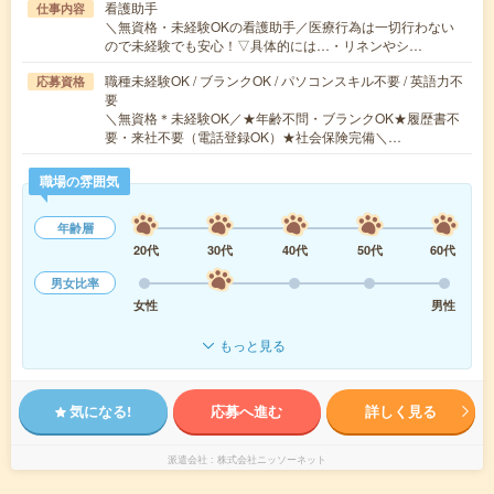
看護助手
仕事内容
＼無資格・未経験OKの看護助手／医療行為は一切行わない
ので未経験でも安心！▽具体的には…・リネンやシ…
職種未経験OK / ブランクOK / パソコンスキル不要 / 英語力不
応募資格
要
＼無資格＊未経験OK／★年齢不問・ブランクOK★履歴書不
要・来社不要（電話登録OK）★社会保険完備＼…
職場の雰囲気
年齢層
20代
30代
40代
50代
60代
男女比率
女性
男性
もっと見る
気になる!
応募へ進む
詳しく見る
派遣会社
株式会社ニッソーネット