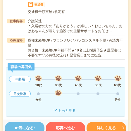
交通費
交通費全額支給※規定有
介護関連
仕事内容
＊入居者の方の「ありがとう」が嬉しい＊おじいちゃん、お
ばあちゃんが暮らす施設での生活サポートをお任せ…
職種未経験OK / ブランクOK / パソコンスキル不要 / 英語力不
応募資格
要
無資格・未経験OK年齢不問★10名以上採用予定★履歴書は
不要です▽応募後の流れ1)翌営業日までに担当…
職場の雰囲気
年齢層
20代
30代
40代
50代
60代
男女比率
女性
男性
もっと見る
気になる!
応募へ進む
詳しく見る