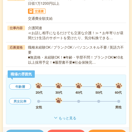
日収1万1200円以上
交通費
交通費全額支給
介護関連
仕事内容
≪お話し相手になるだけでも立派な介護！≫＊お年寄りが昼
間だけ生活のサポートを受けたり、気分転換できる…
職種未経験OK / ブランクOK / パソコンスキル不要 / 英語力不
応募資格
要
■無資格・未経験OK！■年齢・学歴不問！ブランクOK!■10名
以上採用予定！■履歴書不要■社会保険完…
職場の雰囲気
年齢層
20代
30代
40代
50代
60代
男女比率
女性
男性
もっと見る