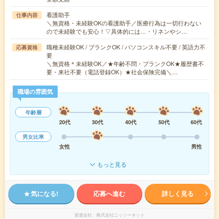
看護助手
仕事内容
＼無資格・未経験OKの看護助手／医療行為は一切行わない
ので未経験でも安心！▽具体的には…・リネンやシ…
職種未経験OK / ブランクOK / パソコンスキル不要 / 英語力不
応募資格
要
＼無資格＊未経験OK／★年齢不問・ブランクOK★履歴書不
要・来社不要（電話登録OK）★社会保険完備＼…
職場の雰囲気
年齢層
20代
30代
40代
50代
60代
男女比率
女性
男性
もっと見る
気になる!
応募へ進む
詳しく見る
派遣会社
株式会社ニッソーネット