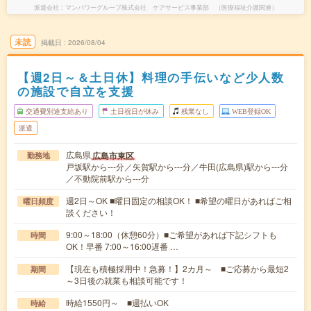
派遣会社
マンパワーグループ株式会社 ケアサービス事業部 （医療福祉介護関連）
未読
掲載日
2026/08/04
【週2日～＆土日休】料理の手伝いなど少人数
の施設で自立を支援
交通費別途支給あり
土日祝日が休み
残業なし
WEB登録OK
派遣
広島県
広島市東区
勤務地
戸坂駅から---分／矢賀駅から---分／牛田(広島県)駅から---分
／不動院前駅から---分
週2日～OK ■曜日固定の相談OK！ ■希望の曜日があればご相
曜日頻度
談ください！
9:00～18:00（休憩60分）■ご希望があれば下記シフトも
時間
OK！早番 7:00～16:00遅番 …
【現在も積極採用中！急募！】2カ月～ ■ご応募から最短2
期間
～3日後の就業も相談可能です！
時給1550円～ ■週払いOK
時給