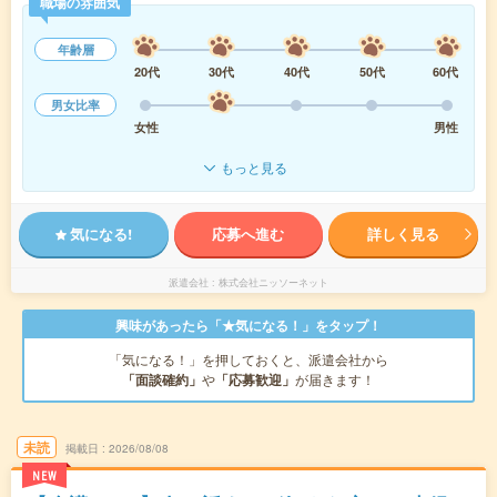
職場の雰囲気
年齢層
20代
30代
40代
50代
60代
男女比率
女性
男性
もっと見る
気になる!
応募へ進む
詳しく見る
派遣会社
株式会社ニッソーネット
興味があったら「★気になる！」をタップ！
「気になる！」を押しておくと、派遣会社から
「面談確約」
や
「応募歓迎」
が届きます！
未読
掲載日
2026/08/08
NEW