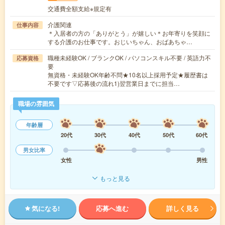
交通費全額支給※規定有
介護関連
仕事内容
＊入居者の方の「ありがとう」が嬉しい＊お年寄りを笑顔に
する介護のお仕事です。おじいちゃん、おばあちゃ…
職種未経験OK / ブランクOK / パソコンスキル不要 / 英語力不
応募資格
要
無資格・未経験OK年齢不問★10名以上採用予定★履歴書は
不要です▽応募後の流れ1)翌営業日までに担当…
職場の雰囲気
年齢層
20代
30代
40代
50代
60代
男女比率
女性
男性
もっと見る
気になる!
応募へ進む
詳しく見る