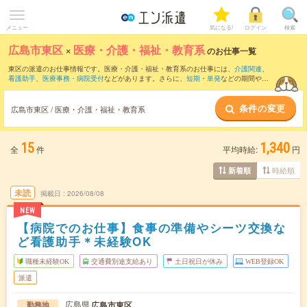
メニュー
気になる!
ログイン
検索
広島市東区
×
医療・介護・福祉・教育系
のお仕事一覧
東区の派遣のお仕事情報です。医療・介護・福祉・教育系のお仕事には、
介護関連
、
看護助手
、
医療事務・病院受付
などがあります。さらに、
短期
・
単発
などの期間や、
職種未経験OK
などのこだわり条件で絞り込んでいただけます。
条件の変更
広島市東区 / 医療・介護・福祉・教育系
15
1,340
全
件
平均時給:
円
時給順
新着順
未読
掲載日
2026/08/08
NEW
【病院でのお仕事】食事の準備やシーツ交換な
ど看護助手＊未経験OK
職種未経験OK
交通費別途支給あり
土日祝日が休み
WEB登録OK
派遣
広島県
広島市東区
勤務地