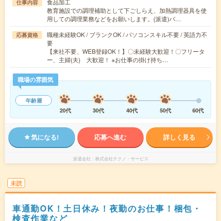
食品加工
仕事内容
教育施設での調理補助として下ごしらえ、加熱調理器具を使
用しての調理業務などをお願いします。(派遣)バ…
職種未経験OK / ブランクOK / パソコンスキル不要 / 英語力不
応募資格
要
【来社不要、WEB登録OK！】〇未経験大歓迎！〇フリータ
ー、主婦(夫) 大歓迎！ ※お仕事の掛け持ち…
職場の雰囲気
年齢層
20代
30代
40代
50代
60代
気になる!
応募へ進む
詳しく見る
派遣会社
株式会社テクノ・サービス
未読
車通勤OK！土日休み！夜勤のお仕事！梱包・
検査作業など