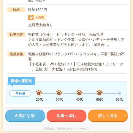
時給1300円
時給
交通費
交通費支給有り
軽作業（仕分け・ピッキング・検品、商品管理）
仕事内容
クルマ部品のピッキング作業、伝票やハンディーを使用して
の入荷・出荷作業などをお願いします。(派遣)朝…
職種未経験OK / ブランクOK / パソコンスキル不要 / 英語力不
応募資格
要
【来社不要、WEB登録OK！】〇未経験大歓迎！〇フリータ
ー、主婦(夫) 大歓迎！ ※お仕事の掛け持ち…
職場の雰囲気
年齢層
20代
30代
40代
50代
60代
気になる!
応募へ進む
詳しく見る
派遣会社
株式会社テクノ・サービス