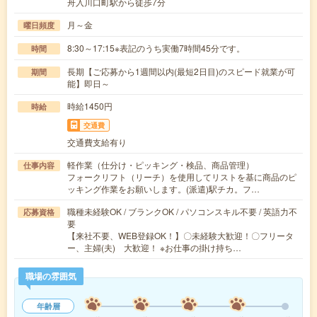
舟入川口町駅から徒歩7分
月～金
曜日頻度
8:30～17:15※表記のうち実働7時間45分です。
時間
長期【ご応募から1週間以内(最短2日目)のスピード就業が可
期間
能】即日～
時給1450円
時給
交通費
交通費支給有り
軽作業（仕分け・ピッキング・検品、商品管理）
仕事内容
フォークリフト（リーチ）を使用してリストを基に商品のピ
ッキング作業をお願いします。(派遣)駅チカ。フ…
職種未経験OK / ブランクOK / パソコンスキル不要 / 英語力不
応募資格
要
【来社不要、WEB登録OK！】〇未経験大歓迎！〇フリータ
ー、主婦(夫) 大歓迎！ ※お仕事の掛け持ち…
職場の雰囲気
年齢層