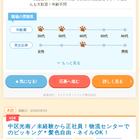
んも大歓迎！年齢不問
職場の雰囲気
年齢層
20代
30代
40代
50代
60代
男女比率
女性
男性
もっと見る
気になる!
応募へ進む
詳しく見る
派遣会社
ライクスタッフィング株式会社
未読
掲載日
2026/08/03
NEW
中区光南／未経験から正社員！物流センターで
のピッキング＊髪色自由・ネイルOK！