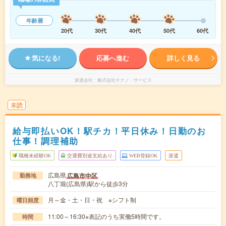
年齢層
20代
30代
40代
50代
60代
気になる!
応募へ進む
詳しく見る
派遣会社
株式会社テクノ・サービス
未読
給与即払いOK！駅チカ！平日休み！日勤のお
仕事！調理補助
職種未経験OK
交通費別途支給あり
WEB登録OK
派遣
広島県
広島市中区
勤務地
八丁堀(広島県)駅から徒歩3分
月～金・土・日・祝 ※シフト制
曜日頻度
11:00～16:30※表記のうち実働5時間です。
時間