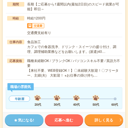
長期【ご応募から1週間以内(最短2日目)のスピード就業が可
期間
能】即日～
時給1200円
時給
交通費
交通費支給有り
食品加工
仕事内容
カフェでの食器洗浄、ドリンク・スイーツの盛り付け、調
理、調理補助業務などをお願いします。(派遣)40…
職種未経験OK / ブランクOK / パソコンスキル不要 / 英語力不
応募資格
要
【来社不要、WEB登録OK！】〇未経験大歓迎！〇フリータ
ー、主婦(夫) 大歓迎！ ※お仕事の掛け持ち…
職場の雰囲気
年齢層
20代
30代
40代
50代
60代
気になる!
応募へ進む
詳しく見る