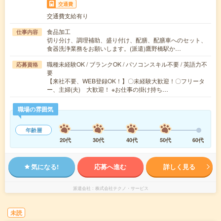
交通費
交通費支給有り
食品加工
仕事内容
切り分け、調理補助、盛り付け、配膳、配膳車へのセット、
食器洗浄業務をお願いします。(派遣)鷹野橋駅か…
職種未経験OK / ブランクOK / パソコンスキル不要 / 英語力不
応募資格
要
【来社不要、WEB登録OK！】〇未経験大歓迎！〇フリータ
ー、主婦(夫) 大歓迎！ ※お仕事の掛け持ち…
職場の雰囲気
年齢層
20代
30代
40代
50代
60代
気になる!
応募へ進む
詳しく見る
派遣会社
株式会社テクノ・サービス
未読