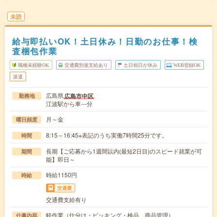
未読
給与即払いOK！土日休み！日勤のお仕事！検
査梱包作業
職種未経験OK
交通費別途支給あり
土日祝日が休み
WEB登録OK
派遣
広島県
広島市中区
勤務地
江波駅から車---分
月～金
曜日頻度
8:15～16:45※表記のうち実働7時間25分です。
時間
長期【ご応募から1週間以内(最短2日目)のスピード就業が可
期間
能】即日～
時給1150円
時給
交通費
交通費支給有り
軽作業（仕分け・ピッキング・検品、商品管理）
仕事内容