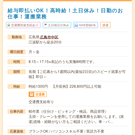
給与即払いOK！高時給！土日休み！日勤のお
仕事！運搬業務
交通費別途支給あり
土日祝日が休み
WEB登録OK
派遣
広島県
広島市中区
勤務地
江波駅から徒歩20分
月～金
曜日頻度
8:15～17:15※表記のうち実働8時間です。
時間
長期【ご応募から1週間以内(最短2日目)のスピード就業が可
期間
能】即日～
時給1300円 【月収例】228,800円以上可能
時給
交通費
交通費支給有り
軽作業（仕分け・ピッキング・検品、商品管理）
仕事内容
玉掛・クレーンを使用しての運搬業務をお願いします。(派
遣)資格・経験がない方もご相談ください。車・バ…
ブランクOK / パソコンスキル不要 / 英語力不要
応募資格