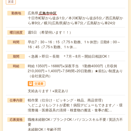
派遣
広島県
広島市中区
勤務地
十日市町駅から徒歩1分／本川町駅から徒歩5分／西広島駅か
ら車9分／横川(広島県)駅から車7分／広島駅から車24分
週5日 （希望伺います！！）
曜日頻度
早出7：30～16：15（7.75ｈ勤務、1ｈ休憩）日勤8：00～
時間
16：45（7.75ｈ勤務、1ｈ休…
＜急募＞即日～長期 ＊7月～8月～開始日相談OK！
期間
時給 1350円～1688円※深夜手当 1勤務4000円（月収例
時給
210,000円＝1,400円×7.5時間×20日勤務）★前払い制度あり
（会社規定内）
交通費
支給あります！※規定あり
軽作業（仕分け・ピッキング・検品、商品管理）
仕事内容
＼どこよりもシフトが柔軟！病院デビューもできます／・環
境整備・医療器具の清掃・検査物の搬送・食事の配…
職種未経験OK / ブランクOK / パソコンスキル不要 / 英語力不
応募資格
要
未経験OK！年齢不問