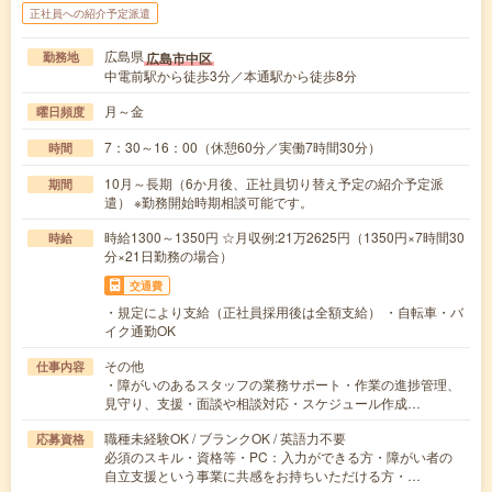
正社員への紹介予定派遣
広島県
広島市中区
勤務地
中電前駅から徒歩3分／本通駅から徒歩8分
月～金
曜日頻度
7：30～16：00（休憩60分／実働7時間30分）
時間
10月～長期（6か月後、正社員切り替え予定の紹介予定派
期間
遣） ※勤務開始時期相談可能です。
時給1300～1350円 ☆月収例:21万2625円（1350円×7時間30
時給
分×21日勤務の場合）
交通費
・規定により支給（正社員採用後は全額支給） ・自転車・バ
イク通勤OK
その他
仕事内容
・障がいのあるスタッフの業務サポート・作業の進捗管理、
見守り、支援・面談や相談対応・スケジュール作成…
職種未経験OK / ブランクOK / 英語力不要
応募資格
必須のスキル・資格等・PC：入力ができる方・障がい者の
自立支援という事業に共感をお持ちいただける方・…