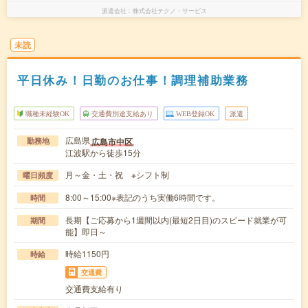
派遣会社
株式会社テクノ・サービス
未読
平日休み！日勤のお仕事！調理補助業務
職種未経験OK
交通費別途支給あり
WEB登録OK
派遣
広島県
広島市中区
勤務地
江波駅から徒歩15分
月～金・土・祝 ※シフト制
曜日頻度
8:00～15:00※表記のうち実働6時間です。
時間
長期【ご応募から1週間以内(最短2日目)のスピード就業が可
期間
能】即日～
時給1150円
時給
交通費
交通費支給有り