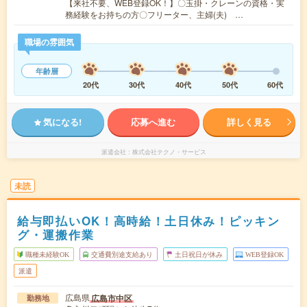
【来社不要、WEB登録OK！】〇玉掛・クレーンの資格・実
務経験をお持ちの方〇フリーター、主婦(夫) …
職場の雰囲気
年齢層
20代
30代
40代
50代
60代
気になる!
応募へ進む
詳しく見る
派遣会社
株式会社テクノ・サービス
未読
給与即払いOK！高時給！土日休み！ピッキン
グ・運搬作業
職種未経験OK
交通費別途支給あり
土日祝日が休み
WEB登録OK
派遣
広島県
広島市中区
勤務地