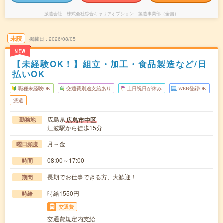
派遣会社
株式会社綜合キャリアオプション 製造事業部（全国）
未読
掲載日
2026/08/05
NEW
【未経験OK！】組立・加工・食品製造など/日
払いOK
職種未経験OK
交通費別途支給あり
土日祝日が休み
WEB登録OK
派遣
広島県
広島市中区
勤務地
江波駅から徒歩15分
月～金
曜日頻度
08:00～17:00
時間
長期でお仕事できる方、大歓迎！
期間
時給1550円
時給
交通費
交通費規定内支給