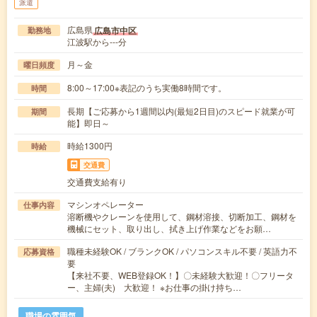
派遣
広島県
広島市中区
勤務地
江波駅から---分
月～金
曜日頻度
8:00～17:00※表記のうち実働8時間です。
時間
長期【ご応募から1週間以内(最短2日目)のスピード就業が可
期間
能】即日～
時給1300円
時給
交通費
交通費支給有り
マシンオペレーター
仕事内容
溶断機やクレーンを使用して、鋼材溶接、切断加工、鋼材を
機械にセット、取り出し、拭き上げ作業などをお願…
職種未経験OK / ブランクOK / パソコンスキル不要 / 英語力不
応募資格
要
【来社不要、WEB登録OK！】〇未経験大歓迎！〇フリータ
ー、主婦(夫) 大歓迎！ ※お仕事の掛け持ち…
職場の雰囲気