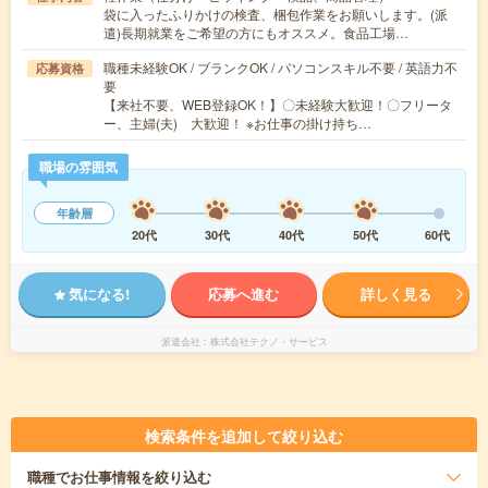
袋に入ったふりかけの検査、梱包作業をお願いします。(派
遣)長期就業をご希望の方にもオススメ。食品工場…
職種未経験OK / ブランクOK / パソコンスキル不要 / 英語力不
応募資格
要
【来社不要、WEB登録OK！】〇未経験大歓迎！〇フリータ
ー、主婦(夫) 大歓迎！ ※お仕事の掛け持ち…
職場の雰囲気
年齢層
20代
30代
40代
50代
60代
気になる!
応募へ進む
詳しく見る
派遣会社
株式会社テクノ・サービス
検索条件を追加して絞り込む
職種
でお仕事情報を絞り込む