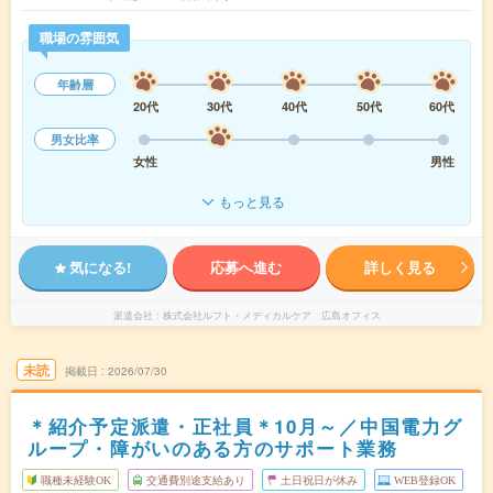
職場の雰囲気
年齢層
20代
30代
40代
50代
60代
男女比率
女性
男性
もっと見る
気になる!
応募へ進む
詳しく見る
派遣会社
株式会社ルフト・メディカルケア 広島オフィス
未読
掲載日
2026/07/30
＊紹介予定派遣・正社員＊10月～／中国電力グ
ループ・障がいのある方のサポート業務
職種未経験OK
交通費別途支給あり
土日祝日が休み
WEB登録OK