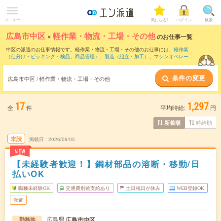
メニュー
気になる!
ログイン
検索
広島市中区
×
軽作業・物流・工場・その他
のお仕事一覧
中区の派遣のお仕事情報です。軽作業・物流・工場・その他のお仕事には、
軽作業
（仕分け・ピッキング・検品、商品管理）
、
製造（組立・加工）
、
マシンオペレータ
ー
などがあります。さらに、
短期
・
単発
などの期間や、
職種未経験OK
などのこだわり
条件で絞り込んでいただけます。
条件の変更
広島市中区 / 軽作業・物流・工場・その他
17
1,297
全
件
平均時給:
円
時給順
新着順
未読
掲載日
2026/08/05
NEW
【未経験者歓迎！】鋼材部品の溶断・移動/日
払いOK
職種未経験OK
交通費別途支給あり
土日祝日が休み
WEB登録OK
派遣
広島県
広島市中区
勤務地