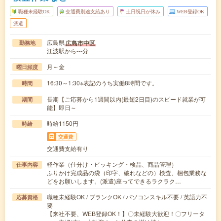
職種未経験OK
交通費別途支給あり
土日祝日が休み
WEB登録OK
派遣
広島県
広島市中区
勤務地
江波駅から---分
月～金
曜日頻度
16:30～1:30※表記のうち実働8時間です。
時間
長期【ご応募から1週間以内(最短2日目)のスピード就業が可
期間
能】即日～
時給1150円
時給
交通費
交通費支給有り
軽作業（仕分け・ピッキング・検品、商品管理）
仕事内容
ふりかけ完成品の袋（印字、破れなどの）検査、梱包業務な
どをお願いします。(派遣)座ってできるラクラク…
職種未経験OK / ブランクOK / パソコンスキル不要 / 英語力不
応募資格
要
【来社不要、WEB登録OK！】〇未経験大歓迎！〇フリータ