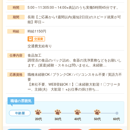
5:00～11:305:00～14:00※表記のうち実働5時間45分です。
時間
長期【ご応募から1週間以内(最短2日目)のスピード就業が可
期間
能】即日～
時給1150円
時給
交通費
交通費支給有り
食品加工
仕事内容
調理済の食品のパック詰め、食器の洗浄業務などをお願いし
ます。(派遣)経験・スキルは問いません、未経験…
職種未経験OK / ブランクOK / パソコンスキル不要 / 英語力不
応募資格
要
【来社不要、WEB登録OK！】〇未経験大歓迎！〇フリータ
ー、主婦(夫) 大歓迎！ ※お仕事の掛け持ち…
職場の雰囲気
年齢層
20代
30代
40代
50代
60代