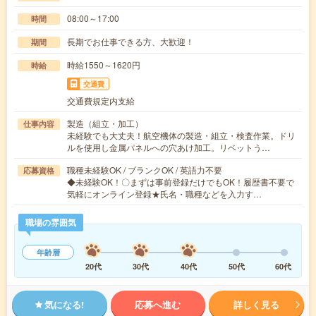
08:00～17:00
時間
長期でお仕事できる方、大歓迎！
期間
時給1550～1620円
時給
交通費
交通費規定内支給
製造（組立・加工）
仕事内容
未経験でも大丈夫！航空機体の製造・組立・検査作業。ドリ
ルを使用し金属パネルへの穴あけ加工。リベットう…
職種未経験OK / ブランクOK / 英語力不要
応募資格
◆未経験OK！〇まずは事前登録だけでもOK！履歴書不要で
気軽にオンライン登録★氏名・職種などを入力す…
職場の雰囲気
年齢層
20代
30代
40代
50代
60代
気になる!
応募へ進む
詳しく見る