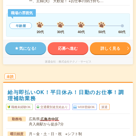
ー、主婦(夫) 大歓迎！ ※お仕事の掛け持ち…
職場の雰囲気
年齢層
20代
30代
40代
50代
60代
気になる!
応募へ進む
詳しく見る
派遣会社
株式会社テクノ・サービス
未読
給与即払いOK！平日休み！日勤のお仕事！調
理補助業務
職種未経験OK
交通費別途支給あり
WEB登録OK
派遣
広島県
広島市中区
勤務地
舟入南駅から徒歩7分
月～金・土・日・祝 ※シフト制
曜日頻度