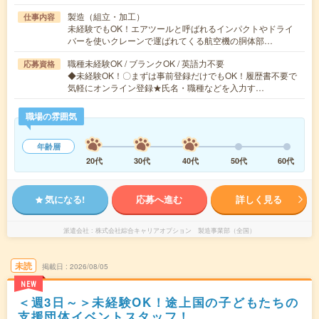
製造（組立・加工）
仕事内容
未経験でもOK！エアツールと呼ばれるインパクトやドライ
バーを使いクレーンで運ばれてくる航空機の胴体部…
職種未経験OK / ブランクOK / 英語力不要
応募資格
◆未経験OK！〇まずは事前登録だけでもOK！履歴書不要で
気軽にオンライン登録★氏名・職種などを入力す…
職場の雰囲気
年齢層
20代
30代
40代
50代
60代
気になる!
応募へ進む
詳しく見る
派遣会社
株式会社綜合キャリアオプション 製造事業部（全国）
未読
掲載日
2026/08/05
NEW
＜週3日～＞未経験OK！途上国の子どもたちの
支援団体イベントスタッフ！