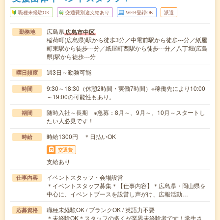
職種未経験OK
交通費別途支給あり
WEB登録OK
派遣
広島県
広島市中区
勤務地
稲荷町(広島県)駅から徒歩3分／中電前駅から徒歩---分／紙屋
町東駅から徒歩---分／紙屋町西駅から徒歩---分／八丁堀(広島
県)駅から徒歩---分
週3日～勤務可能
曜日頻度
9:30～18:30（休憩2時間・実働7時間）※稼働先により10:00
時間
～19:00の可能性もあり。
随時入社～長期 ※急募：8月～、9月～、10月～スタートし
期間
たい人必見です！
時給1300円 ＊日払いOK
時給
交通費
支給あり
イベントスタッフ・会場設営
仕事内容
＊イベントスタッフ募集＊【仕事内容】＊広島県・岡山県を
中心に、イベントブースを設営し声がけ、広報活動…
職種未経験OK / ブランクOK / 英語力不要
応募資格
＊未経験OK＊スタッフの多くが業界未経験者です！学生さ