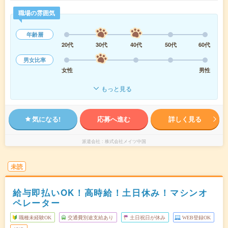
職場の雰囲気
年齢層
20代
30代
40代
50代
60代
男女比率
女性
男性
もっと見る
気になる!
応募へ進む
詳しく見る
派遣会社
株式会社メイツ中国
未読
給与即払いOK！高時給！土日休み！マシンオ
ペレーター
職種未経験OK
交通費別途支給あり
土日祝日が休み
WEB登録OK