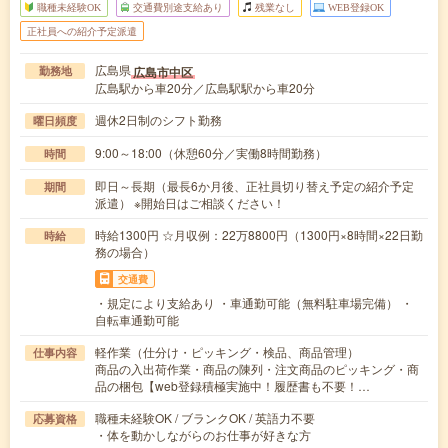
職種未経験OK
交通費別途支給あり
残業なし
WEB登録OK
正社員への紹介予定派遣
広島県
広島市中区
勤務地
広島駅から車20分／広島駅駅から車20分
週休2日制のシフト勤務
曜日頻度
9:00～18:00（休憩60分／実働8時間勤務）
時間
即日～長期（最長6か月後、正社員切り替え予定の紹介予定
期間
派遣） ※開始日はご相談ください！
時給1300円 ☆月収例：22万8800円（1300円×8時間×22日勤
時給
務の場合）
交通費
・規定により支給あり ・車通勤可能（無料駐車場完備） ・
自転車通勤可能
軽作業（仕分け・ピッキング・検品、商品管理）
仕事内容
商品の入出荷作業・商品の陳列・注文商品のピッキング・商
品の梱包【web登録積極実施中！履歴書も不要！…
職種未経験OK / ブランクOK / 英語力不要
応募資格
・体を動かしながらのお仕事が好きな方