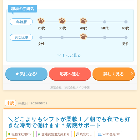
職場の雰囲気
年齢層
20代
30代
40代
50代
60代
男女比率
女性
男性
もっと見る
気になる!
応募へ進む
詳しく見る
派遣会社
株式会社メイツ中国
未読
掲載日
2026/08/02
＼どこよりもシフトが柔軟！／朝でも夜でも好
きな時間で働けます＊病院サポート
職種未経験OK
交通費別途支給あり
残業なし
WEB登録OK