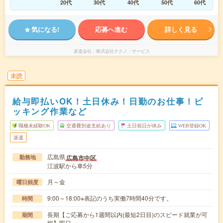
20代
30代
40代
50代
60代
気になる!
応募へ進む
詳しく見る
派遣会社
株式会社テクノ・サービス
未読
給与即払いOK！土日休み！日勤のお仕事！ピ
ッキング作業など
職種未経験OK
交通費別途支給あり
土日祝日が休み
WEB登録OK
派遣
広島県
広島市中区
勤務地
江波駅から車5分
月～金
曜日頻度
9:00～18:00※表記のうち実働7時間40分です。
時間
長期【ご応募から1週間以内(最短2日目)のスピード就業が可
期間
能】即日～