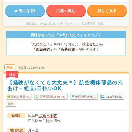
気になる!
応募へ進む
詳しく見る
派遣会社
株式会社綜合キャリアオプション 製造事業部（全国）
興味があったら「★気になる！」をタップ！
「気になる！」を押しておくと、派遣会社から
「面談確約」
や
「応募歓迎」
が届きます！
未読
掲載日
2026/08/05
NEW
【経験がなくても大丈夫＊】航空機体部品の穴
あけ・組立/日払いOK
職種未経験OK
交通費別途支給あり
土日祝日が休み
WEB登録OK
派遣
広島県
広島市中区
勤務地
江波駅から徒歩15分
月～金
曜日頻度