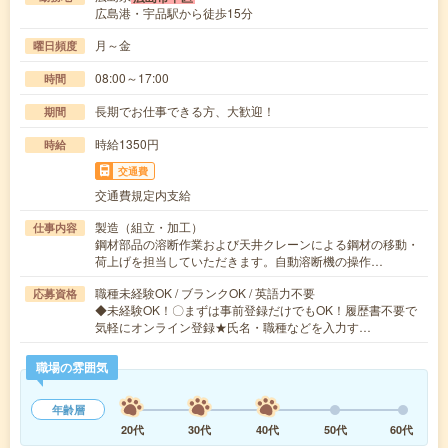
広島港・宇品駅から徒歩15分
月～金
曜日頻度
08:00～17:00
時間
長期でお仕事できる方、大歓迎！
期間
時給1350円
時給
交通費
交通費規定内支給
製造（組立・加工）
仕事内容
鋼材部品の溶断作業および天井クレーンによる鋼材の移動・
荷上げを担当していただきます。自動溶断機の操作…
職種未経験OK / ブランクOK / 英語力不要
応募資格
◆未経験OK！〇まずは事前登録だけでもOK！履歴書不要で
気軽にオンライン登録★氏名・職種などを入力す…
職場の雰囲気
年齢層
20代
30代
40代
50代
60代