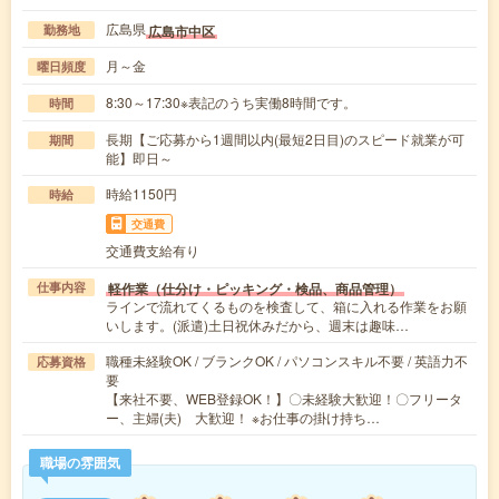
広島県
広島市中区
勤務地
月～金
曜日頻度
8:30～17:30※表記のうち実働8時間です。
時間
長期【ご応募から1週間以内(最短2日目)のスピード就業が可
期間
能】即日～
時給1150円
時給
交通費
交通費支給有り
軽作業（仕分け・ピッキング・検品、商品管理）
仕事内容
ラインで流れてくるものを検査して、箱に入れる作業をお願
いします。(派遣)土日祝休みだから、週末は趣味…
職種未経験OK / ブランクOK / パソコンスキル不要 / 英語力不
応募資格
要
【来社不要、WEB登録OK！】〇未経験大歓迎！〇フリータ
ー、主婦(夫) 大歓迎！ ※お仕事の掛け持ち…
職場の雰囲気