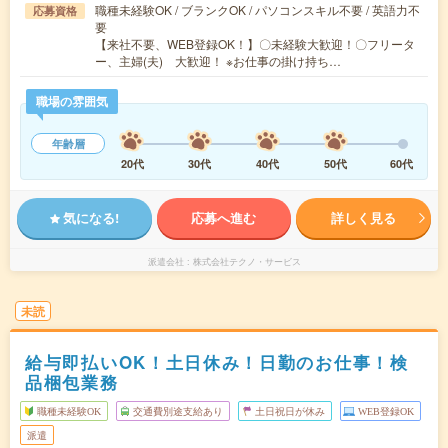
職種未経験OK / ブランクOK / パソコンスキル不要 / 英語力不
応募資格
要
【来社不要、WEB登録OK！】〇未経験大歓迎！〇フリータ
ー、主婦(夫) 大歓迎！ ※お仕事の掛け持ち…
職場の雰囲気
年齢層
20代
30代
40代
50代
60代
気になる!
応募へ進む
詳しく見る
派遣会社
株式会社テクノ・サービス
未読
給与即払いOK！土日休み！日勤のお仕事！検
品梱包業務
職種未経験OK
交通費別途支給あり
土日祝日が休み
WEB登録OK
派遣