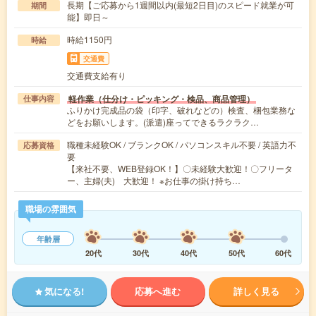
長期【ご応募から1週間以内(最短2日目)のスピード就業が可
期間
能】即日～
時給1150円
時給
交通費
交通費支給有り
軽作業（仕分け・ピッキング・検品、商品管理）
仕事内容
ふりかけ完成品の袋（印字、破れなどの）検査、梱包業務な
どをお願いします。(派遣)座ってできるラクラク…
職種未経験OK / ブランクOK / パソコンスキル不要 / 英語力不
応募資格
要
【来社不要、WEB登録OK！】〇未経験大歓迎！〇フリータ
ー、主婦(夫) 大歓迎！ ※お仕事の掛け持ち…
職場の雰囲気
年齢層
20代
30代
40代
50代
60代
気になる!
応募へ進む
詳しく見る