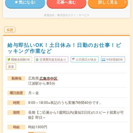
気になる!
応募へ進む
詳しく見る
派遣会社
株式会社テクノ・サービス
未読
給与即払いOK！土日休み！日勤のお仕事！ピ
ッキング作業など
職種未経験OK
交通費別途支給あり
土日祝日が休み
WEB登録OK
派遣
広島県
広島市中区
勤務地
江波駅から車5分
月～金
曜日頻度
9:00～18:00※表記のうち実働7時間40分です。
時間
長期【ご応募から1週間以内(最短2日目)のスピード就業が可
期間
能】即日～
時給1300円
時給