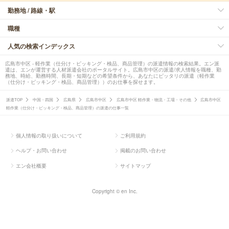
勤務地 / 路線・駅
職種
人気の検索インデックス
広島市中区 - 軽作業（仕分け・ピッキング・検品、商品管理）の派遣情報の検索結果。エン派
遣は、エンが運営する人材派遣会社のポータルサイト。広島市中区の派遣/求人情報を職種、勤
務地、時給、勤務時間、長期・短期などの希望条件から、あなたにピッタリの派遣（軽作業
（仕分け・ピッキング・検品、商品管理））のお仕事を探せます。
派遣TOP
中国・四国
広島県
広島市中区
広島市中区 軽作業・物流・工場・その他
広島市中区
軽作業（仕分け・ピッキング・検品、商品管理）の派遣の仕事一覧
個人情報の取り扱いについて
ご利用規約
ヘルプ・お問い合わせ
掲載のお問い合わせ
エン会社概要
サイトマップ
Copyright © en Inc.