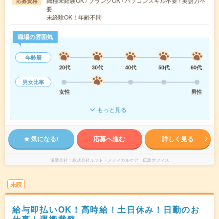
職種未経験OK / ブランクOK / パソコンスキル不要 / 英語力不
応募資格
要
未経験OK！年齢不問
職場の雰囲気
年齢層
20代
30代
40代
50代
60代
男女比率
女性
男性
もっと見る
気になる!
応募へ進む
詳しく見る
派遣会社
株式会社ルフト・メディカルケア 広島オフィス
未読
給与即払いOK！高時給！土日休み！日勤のお