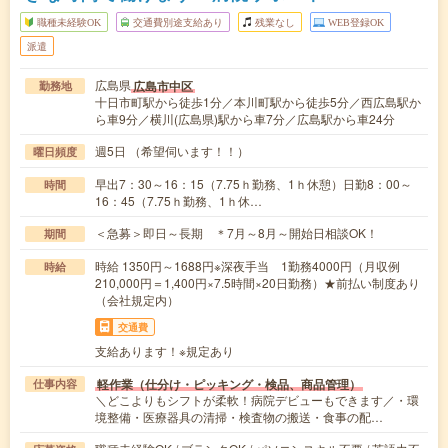
職種未経験OK
交通費別途支給あり
残業なし
WEB登録OK
派遣
広島県
広島市中区
勤務地
十日市町駅から徒歩1分／本川町駅から徒歩5分／西広島駅か
ら車9分／横川(広島県)駅から車7分／広島駅から車24分
週5日 （希望伺います！！）
曜日頻度
早出7：30～16：15（7.75ｈ勤務、1ｈ休憩）日勤8：00～
時間
16：45（7.75ｈ勤務、1ｈ休…
＜急募＞即日～長期 ＊7月～8月～開始日相談OK！
期間
時給 1350円～1688円※深夜手当 1勤務4000円（月収例
時給
210,000円＝1,400円×7.5時間×20日勤務）★前払い制度あり
（会社規定内）
交通費
支給あります！※規定あり
軽作業（仕分け・ピッキング・検品、商品管理）
仕事内容
＼どこよりもシフトが柔軟！病院デビューもできます／・環
境整備・医療器具の清掃・検査物の搬送・食事の配…