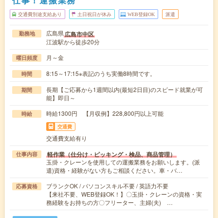
仕事！運搬業務
交通費別途支給あり
土日祝日が休み
WEB登録OK
派遣
広島県
広島市中区
勤務地
江波駅から徒歩20分
月～金
曜日頻度
8:15～17:15※表記のうち実働8時間です。
時間
長期【ご応募から1週間以内(最短2日目)のスピード就業が可
期間
能】即日～
時給1300円 【月収例】228,800円以上可能
時給
交通費
交通費支給有り
軽作業（仕分け・ピッキング・検品、商品管理）
仕事内容
玉掛・クレーンを使用しての運搬業務をお願いします。(派
遣)資格・経験がない方もご相談ください。車・バ…
ブランクOK / パソコンスキル不要 / 英語力不要
応募資格
【来社不要、WEB登録OK！】〇玉掛・クレーンの資格・実
務経験をお持ちの方〇フリーター、主婦(夫) …