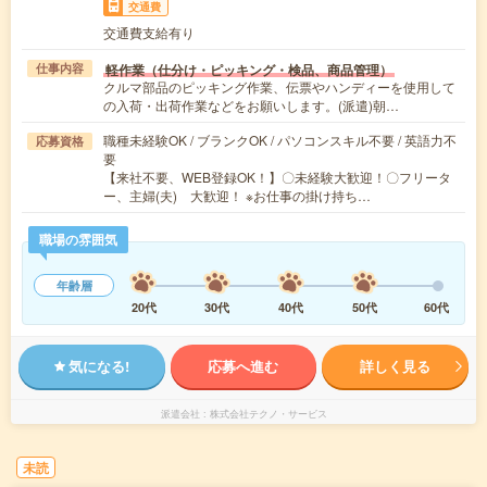
交通費
交通費支給有り
軽作業（仕分け・ピッキング・検品、商品管理）
仕事内容
クルマ部品のピッキング作業、伝票やハンディーを使用して
の入荷・出荷作業などをお願いします。(派遣)朝…
職種未経験OK / ブランクOK / パソコンスキル不要 / 英語力不
応募資格
要
【来社不要、WEB登録OK！】〇未経験大歓迎！〇フリータ
ー、主婦(夫) 大歓迎！ ※お仕事の掛け持ち…
職場の雰囲気
年齢層
20代
30代
40代
50代
60代
気になる!
応募へ進む
詳しく見る
派遣会社
株式会社テクノ・サービス
未読