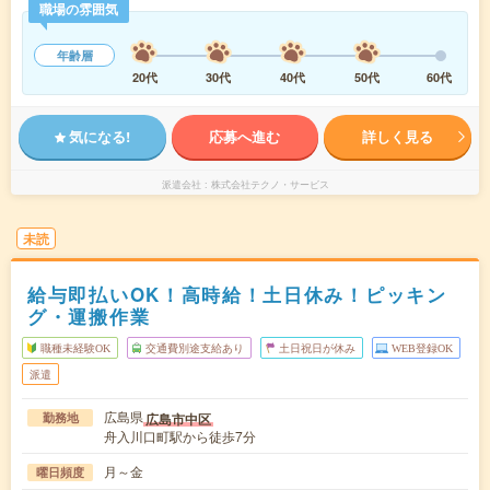
職場の雰囲気
年齢層
20代
30代
40代
50代
60代
気になる!
応募へ進む
詳しく見る
派遣会社
株式会社テクノ・サービス
未読
給与即払いOK！高時給！土日休み！ピッキン
グ・運搬作業
職種未経験OK
交通費別途支給あり
土日祝日が休み
WEB登録OK
派遣
広島県
広島市中区
勤務地
舟入川口町駅から徒歩7分
月～金
曜日頻度