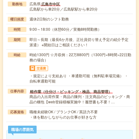
広島県
広島市中区
勤務地
広島駅から車20分／広島駅駅から車20分
週休2日制のシフト勤務
曜日頻度
9:00～18:00（休憩60分／実働8時間勤務）
時間
即日～長期（最長6か月後、正社員切り替え予定の紹介予定
期間
派遣） ※開始日はご相談ください！
時給1300円 ☆月収例：22万8800円（1300円×8時間×22日勤
時給
務の場合）
交通費
・規定により支給あり ・車通勤可能（無料駐車場完備） ・
自転車通勤可能
軽作業（仕分け・ピッキング・検品、商品管理）
仕事内容
商品の入出荷作業・商品の陳列・注文商品のピッキング・商
品の梱包【web登録積極実施中！履歴書も不要！…
職種未経験OK / ブランクOK / 英語力不要
応募資格
・体を動かしながらのお仕事が好きな方
職場の雰囲気