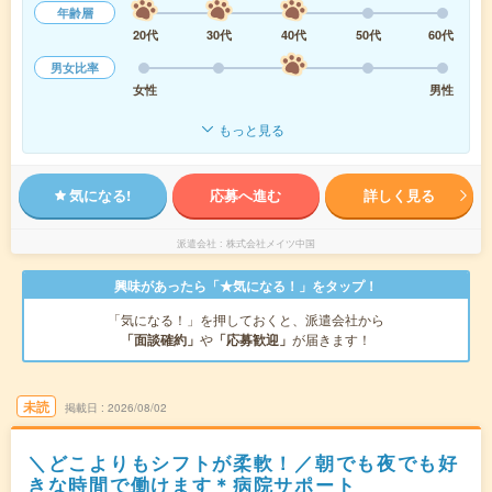
年齢層
20代
30代
40代
50代
60代
男女比率
女性
男性
もっと見る
気になる!
応募へ進む
詳しく見る
派遣会社
株式会社メイツ中国
興味があったら「★気になる！」をタップ！
「気になる！」を押しておくと、派遣会社から
「面談確約」
や
「応募歓迎」
が届きます！
未読
掲載日
2026/08/02
＼どこよりもシフトが柔軟！／朝でも夜でも好
きな時間で働けます＊病院サポート