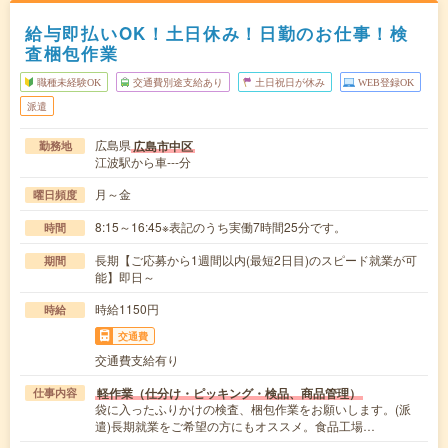
給与即払いOK！土日休み！日勤のお仕事！検
査梱包作業
職種未経験OK
交通費別途支給あり
土日祝日が休み
WEB登録OK
派遣
広島県
広島市中区
勤務地
江波駅から車---分
月～金
曜日頻度
8:15～16:45※表記のうち実働7時間25分です。
時間
長期【ご応募から1週間以内(最短2日目)のスピード就業が可
期間
能】即日～
時給1150円
時給
交通費
交通費支給有り
軽作業（仕分け・ピッキング・検品、商品管理）
仕事内容
袋に入ったふりかけの検査、梱包作業をお願いします。(派
遣)長期就業をご希望の方にもオススメ。食品工場…