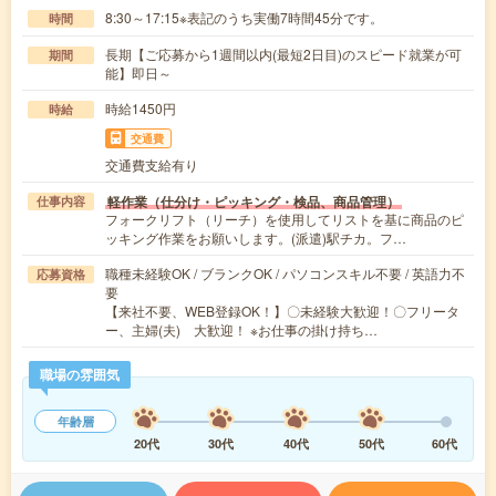
8:30～17:15※表記のうち実働7時間45分です。
時間
長期【ご応募から1週間以内(最短2日目)のスピード就業が可
期間
能】即日～
時給1450円
時給
交通費
交通費支給有り
軽作業（仕分け・ピッキング・検品、商品管理）
仕事内容
フォークリフト（リーチ）を使用してリストを基に商品のピ
ッキング作業をお願いします。(派遣)駅チカ。フ…
職種未経験OK / ブランクOK / パソコンスキル不要 / 英語力不
応募資格
要
【来社不要、WEB登録OK！】〇未経験大歓迎！〇フリータ
ー、主婦(夫) 大歓迎！ ※お仕事の掛け持ち…
職場の雰囲気
年齢層
20代
30代
40代
50代
60代