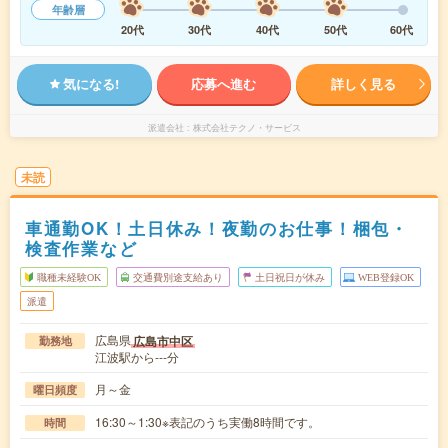
年齢層
20代
30代
40代
50代
60代
気になる!
応募へ進む
詳しく見る
派遣会社
株式会社テクノ・サービス
未読
車通勤OK！土日休み！夜勤のお仕事！梱包・
検査作業など
職種未経験OK
交通費別途支給あり
土日祝日が休み
WEB登録OK
派遣
広島県
広島市中区
勤務地
江波駅から---分
月～金
曜日頻度
16:30～1:30※表記のうち実働8時間です。
時間