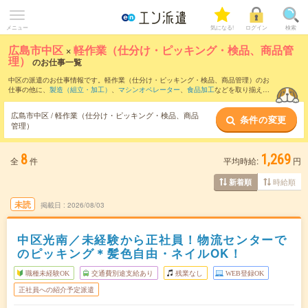
メニュー
気になる!
ログイン
検索
広島市中区
×
軽作業（仕分け・ピッキング・検品、商品管
理）
のお仕事一覧
中区の派遣のお仕事情報です。軽作業（仕分け・ピッキング・検品、商品管理）のお
仕事の他に、
製造（組立・加工）
、
マシンオペレーター
、
食品加工
などを取り揃えて
います。さらに、
短期
・
単発
などの期間や、
職種未経験OK
などのこだわり条件で絞り
込んでいただけます。職種辞典：
軽作業（仕分け・ピッキング・検品、商品管理）の
広島市中区 / 軽作業（仕分け・ピッキング・検品、商品
条件の変更
お仕事とは？とは？
管理）
8
1,269
全
件
平均時給:
円
時給順
新着順
未読
掲載日
2026/08/03
中区光南／未経験から正社員！物流センターで
のピッキング＊髪色自由・ネイルOK！
職種未経験OK
交通費別途支給あり
残業なし
WEB登録OK
正社員への紹介予定派遣