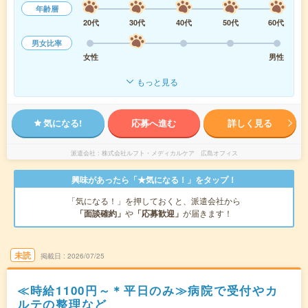
年齢層
20代
30代
40代
50代
60代
男女比率
女性
男性
もっと見る
気になる!
応募へ進む
詳しく見る
派遣会社
株式会社ルフト・メディカルケア 広島オフィス
興味があったら「★気になる！」をタップ！
「気になる！」を押しておくと、派遣会社から
「面談確約」
や
「応募歓迎」
が届きます！
未読
掲載日
2026/07/25
≪時給1100円～＊平日のみ≫病院で受付やカ
ルテの整理など