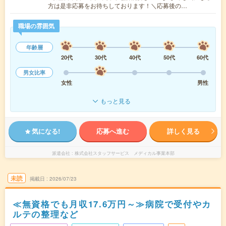
方は是非応募をお待ちしております！＼応募後の…
職場の雰囲気
年齢層
20代
30代
40代
50代
60代
男女比率
女性
男性
もっと見る
気になる!
応募へ進む
詳しく見る
派遣会社
株式会社スタッフサービス メディカル事業本部
未読
掲載日
2026/07/23
≪無資格でも月収17.6万円～≫病院で受付やカ
ルテの整理など