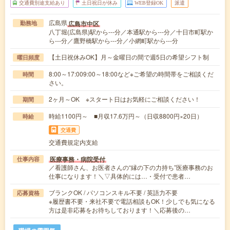
交通費別途支給あり
土日祝日が休み
WEB登録OK
派遣
広島県
広島市中区
勤務地
八丁堀(広島県)駅から---分／本通駅から---分／十日市町駅か
ら---分／鷹野橋駅から---分／小網町駅から---分
【土日祝休みOK】月～金曜日の間で週5日の希望シフト制
曜日頻度
8:00～17:009:00～18:00など※ご希望の時間帯をご相談くだ
時間
さい。
2ヶ月～OK ※スタート日はお気軽にご相談ください！
期間
時給1100円～ ■月収17.6万円～（日収8800円×20日）
時給
交通費
交通費規定内支給
医療事務・病院受付
仕事内容
／看護師さん、お医者さんの“縁の下の力持ち”医療事務のお
仕事になります！＼▽具体的には…・受付で患者…
ブランクOK / パソコンスキル不要 / 英語力不要
応募資格
※履歴書不要・来社不要で電話相談もOK！少しでも気になる
方は是非応募をお待ちしております！＼応募後の…