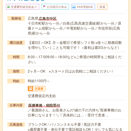
交通費別途支給あり
土日祝日が休み
WEB登録OK
派遣
広島県
広島市中区
勤務地
十日市町駅から---分／白島(広島高速交通線)駅から---分／原
爆ドーム前駅から---分／中電前駅から---分／市役所前(広島
県)駅から---分
【週3日～OK】月～金曜日で希望シフト制 ※徐々に勤務回数
曜日頻度
を増やしていくことも可能です！（最初は週3日からなど）
8:00～17:009:00～18:00など※ご希望の時間帯をご相談くだ
時間
さい。
2ヶ月～OK ※スタート日はお気軽にご相談ください！
期間
時給1100円～
時給
交通費
交通費規定内支給
医療事務・病院受付
仕事内容
／看護師さん、お医者さんの“縁の下の力持ち”医療事務のお
仕事になります！＼▽具体的には…・受付で患者…
ブランクOK / パソコンスキル不要 / 英語力不要
応募資格
※履歴書不要・来社不要で電話相談もOK！少しでも気になる