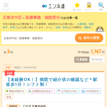
メニュー
気になる!
ログイン
検索
広島市中区
×
医療事務・病院受付
のお仕事一覧
中区の派遣のお仕事情報です。医療事務・病院受付のお仕事の他に、
介護関連
、
看護
助手
、
保育士
などを取り揃えています。さらに、
短期
・
単発
などの期間や、
職種未経
験OK
などのこだわり条件で絞り込んでいただけます。職種辞典：
医療事務・病院受付
のお仕事とは？とは？
条件の変更
広島市中区 / 医療事務・病院受付
3
1,167
全
件
平均時給:
円
時給順
新着順
未読
掲載日
2026/08/06
NEW
【未経験OK！】病院で紹介状の確認など＊駅
徒歩1分！シフト制！
職種未経験OK
交通費別途支給あり
土日祝日が休み
WEB登録OK
派遣
広島県
広島市中区
勤務地