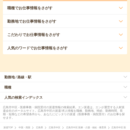
職種
でお仕事情報をさがす
勤務地
でお仕事情報をさがす
こだわり
でお仕事情報をさがす
人気のワード
でお仕事情報をさがす
勤務地 / 路線・駅
職種
人気の検索インデックス
広島市中区 - 医療事務・病院受付の派遣情報の検索結果。エン派遣は、エンが運営する人材派
遣会社のポータルサイト。広島市中区の派遣/求人情報を職種、勤務地、時給、勤務時間、長
期・短期などの希望条件から、あなたにピッタリの派遣（医療事務・病院受付）のお仕事を探
せます。
派遣TOP
中国・四国
広島県
広島市中区
広島市中区 医療・介護・福祉・教育系
広島市中区 医