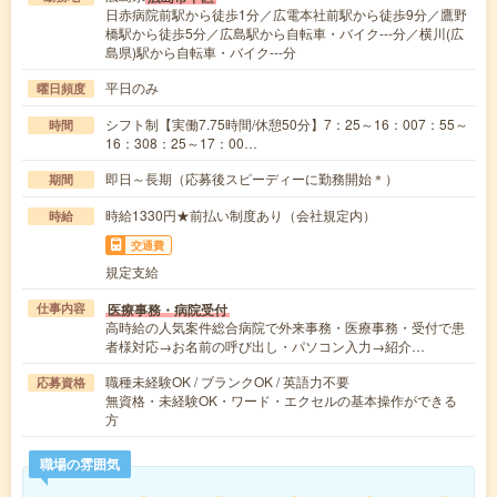
日赤病院前駅から徒歩1分／広電本社前駅から徒歩9分／鷹野
橋駅から徒歩5分／広島駅から自転車・バイク---分／横川(広
島県)駅から自転車・バイク---分
平日のみ
曜日頻度
シフト制【実働7.75時間/休憩50分】7：25～16：007：55～
時間
16：308：25～17：00…
即日～長期（応募後スピーディーに勤務開始＊）
期間
時給1330円★前払い制度あり（会社規定内）
時給
交通費
規定支給
医療事務・病院受付
仕事内容
高時給の人気案件総合病院で外来事務・医療事務・受付で患
者様対応→お名前の呼び出し・パソコン入力→紹介…
職種未経験OK / ブランクOK / 英語力不要
応募資格
無資格・未経験OK・ワード・エクセルの基本操作ができる
方
職場の雰囲気