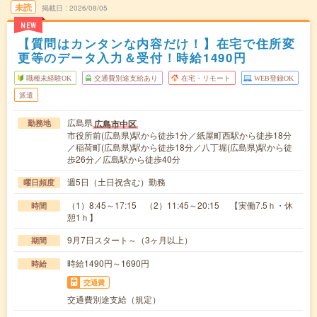
未読
掲載日
2026/08/05
NEW
【質問はカンタンな内容だけ！】在宅で住所変
更等のデータ入力＆受付！時給1490円
職種未経験OK
交通費別途支給あり
在宅・リモート
WEB登録OK
派遣
広島県
広島市中区
勤務地
市役所前(広島県)駅から徒歩1分／紙屋町西駅から徒歩18分
／稲荷町(広島県)駅から徒歩18分／八丁堀(広島県)駅から徒
歩26分／広島駅から徒歩40分
週5日（土日祝含む）勤務
曜日頻度
（1）8:45～17:15 （2）11:45～20:15 【実働7.5ｈ・休
時間
憩1ｈ】
9月7日スタート～（3ヶ月以上）
期間
時給1490円～1690円
時給
交通費
交通費別途支給（規定）