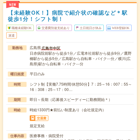
NEW
【未経験OK！】病院で紹介状の確認など＊駅
徒歩1分！シフト制！
職種未経験OK
交通費別途支給あり
土日祝日が休み
WEB登録OK
派遣
広島県
広島市中区
勤務地
日赤病院前駅から徒歩1分／広電本社前駅から徒歩9分／鷹野
橋駅から徒歩5分／広島駅から自転車・バイク---分／横川(広
島県)駅から自転車・バイク---分
平日のみ
曜日頻度
シフト制【実働7.75時間/休憩50分】7：25～16：007：55～
時間
16：308：25～17：00…
即日～長期（応募後スピーディーに勤務開始＊）
期間
時給1330円★前払い制度あり（会社規定内）
時給
交通費
規定支給
医療事務・病院受付
仕事内容