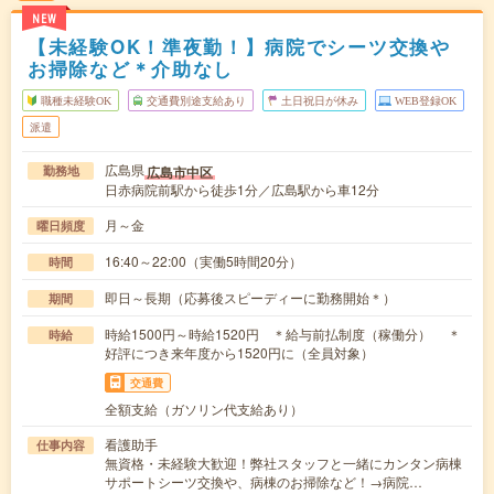
NEW
【未経験OK！準夜勤！】病院でシーツ交換や
お掃除など＊介助なし
職種未経験OK
交通費別途支給あり
土日祝日が休み
WEB登録OK
派遣
広島県
広島市中区
勤務地
日赤病院前駅から徒歩1分／広島駅から車12分
月～金
曜日頻度
16:40～22:00（実働5時間20分）
時間
即日～長期（応募後スピーディーに勤務開始＊）
期間
時給1500円～時給1520円 ＊給与前払制度（稼働分） ＊
時給
好評につき来年度から1520円に（全員対象）
交通費
全額支給（ガソリン代支給あり）
看護助手
仕事内容
無資格・未経験大歓迎！弊社スタッフと一緒にカンタン病棟
サポートシーツ交換や、病棟のお掃除など！→病院…