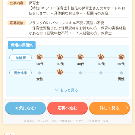
保育士
仕事内容
【時短OK!フリー保育士】担任の保育士さんのサポートをお
任せします。～具体的なお仕事～・登園時のお迎…
ブランクOK / パソコンスキル不要 / 英語力不要
応募資格
・保育士資格または保母資格をお持ちの方・保育の実務経験
がある方（経験年数不問！）＊未経験の方、保育士…
職場の雰囲気
年齢層
20代
30代
40代
50代
60代
男女比率
女性
男性
もっと見る
気になる!
応募へ進む
詳しく見る
派遣会社
マンパワーグループ株式会社 ケアサービス事業部（保育）