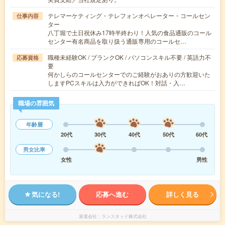
テレマーケティング・テレフォンオペレーター・コールセン
仕事内容
ター
八丁堀で土日祝休み17時半終わり！人気の食品通販のコール
センター有名商品を取り扱う通販専用のコールセ…
職種未経験OK / ブランクOK / パソコンスキル不要 / 英語力不
応募資格
要
何かしらのコールセンターでのご経験がおありの方歓迎いた
しますPCスキルは入力ができればOK！対話・入…
職場の雰囲気
年齢層
20代
30代
40代
50代
60代
男女比率
女性
男性
気になる!
応募へ進む
詳しく見る
派遣会社
ランスタッド株式会社