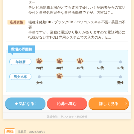
ター
テレビ局勤務上司がとても柔和で優しい！契約者からの電話
受付と事務処理完全な事務所勤務ですが、内容はこ…
職種未経験OK / ブランクOK / パソコンスキル不要 / 英語力不
応募資格
要
事務ですが、業務に電話やり取りがありますので電話対応に
抵抗がない方PCは専用システムでの入力のみ、E…
職場の雰囲気
年齢層
20代
30代
40代
50代
60代
男女比率
女性
男性
気になる!
応募へ進む
詳しく見る
派遣会社
ランスタッド株式会社
未読
掲載日
2026/08/03