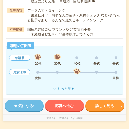
・規定により支給 ・車通勤・自転車通勤OK
データ入力・タイピング
仕事内容
・書類仕分け・簡単な入力業務・原稿チェック など※きちん
と指示があり、みんなで進めるルーティンワーク…
職種未経験OK / ブランクOK / 英語力不要
応募資格
・未経験者歓迎♪・PC基本操作ができる方
職場の雰囲気
年齢層
20代
30代
40代
50代
60代
男女比率
女性
男性
もっと見る
気になる!
応募へ進む
詳しく見る
派遣会社
株式会社メイツ中国