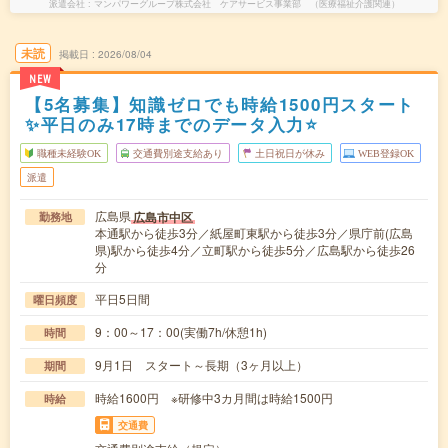
派遣会社
マンパワーグループ株式会社 ケアサービス事業部 （医療福祉介護関連）
未読
掲載日
2026/08/04
NEW
【5名募集】知識ゼロでも時給1500円スタート
✨平日のみ17時までのデータ入力⭐
職種未経験OK
交通費別途支給あり
土日祝日が休み
WEB登録OK
派遣
広島県
広島市中区
勤務地
本通駅から徒歩3分／紙屋町東駅から徒歩3分／県庁前(広島
県)駅から徒歩4分／立町駅から徒歩5分／広島駅から徒歩26
分
平日5日間
曜日頻度
9：00～17：00(実働7h/休憩1h)
時間
9月1日 スタート～長期（3ヶ月以上）
期間
時給1600円 ※研修中3カ月間は時給1500円
時給
交通費