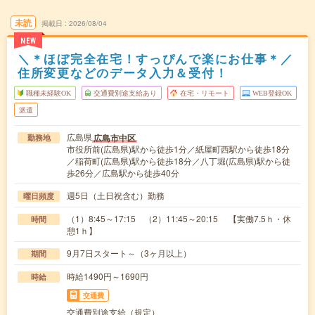
未読
掲載日
2026/08/04
NEW
＼＊ほぼ完全在宅！すっぴんで楽にお仕事＊／
住所変更などのデータ入力＆受付！
職種未経験OK
交通費別途支給あり
在宅・リモート
WEB登録OK
派遣
広島県
広島市中区
勤務地
市役所前(広島県)駅から徒歩1分／紙屋町西駅から徒歩18分
／稲荷町(広島県)駅から徒歩18分／八丁堀(広島県)駅から徒
歩26分／広島駅から徒歩40分
週5日（土日祝含む）勤務
曜日頻度
（1）8:45～17:15 （2）11:45～20:15 【実働7.5ｈ・休
時間
憩1ｈ】
9月7日スタート～（3ヶ月以上）
期間
時給1490円～1690円
時給
交通費
交通費別途支給（規定）