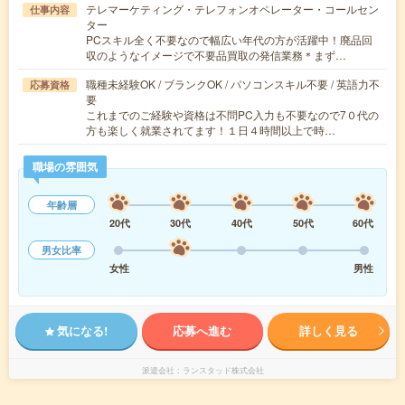
テレマーケティング・テレフォンオペレーター・コールセン
仕事内容
ター
PCスキル全く不要なので幅広い年代の方が活躍中！廃品回
収のようなイメージで不要品買取の発信業務＊まず…
職種未経験OK / ブランクOK / パソコンスキル不要 / 英語力不
応募資格
要
これまでのご経験や資格は不問PC入力も不要なので7０代の
方も楽しく就業されてます！１日４時間以上で時…
職場の雰囲気
年齢層
20代
30代
40代
50代
60代
男女比率
女性
男性
気になる!
応募へ進む
詳しく見る
派遣会社
ランスタッド株式会社