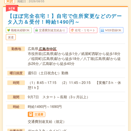
未読
掲載日
2026/08/05
NEW
【ほぼ完全在宅！】自宅で住所変更などのデー
タ入力＆受付！時給1490円～
職種未経験OK
交通費別途支給あり
在宅・リモート
WEB登録OK
派遣
広島県
広島市中区
勤務地
市役所前(広島県)駅から徒歩1分／紙屋町西駅から徒歩18分
／稲荷町(広島県)駅から徒歩18分／八丁堀(広島県)駅から徒
歩26分／広島駅から徒歩40分
週5日（土日祝含む）勤務
曜日頻度
（1）8:45～17:15 （2）11:45～20:15 【実働7.5ｈ・休
時間
憩1ｈ】
9月7日 スタート～長期（3ヶ月以上）
期間
時給1490円～1690円
時給
交通費
交通費別途支給（規定）
データ入力・タイピング
仕事内容