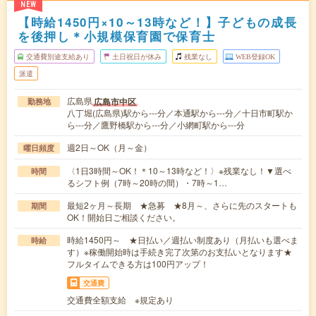
NEW
【時給1450円×10～13時など！】子どもの成長
を後押し＊小規模保育園で保育士
交通費別途支給あり
土日祝日が休み
残業なし
WEB登録OK
派遣
広島県
広島市中区
勤務地
八丁堀(広島県)駅から---分／本通駅から---分／十日市町駅か
ら---分／鷹野橋駅から---分／小網町駅から---分
週2日～OK（月～金）
曜日頻度
〈1日3時間～OK！＊10～13時など！〉※残業なし！▼選べ
時間
るシフト例（7時～20時の間）・7時～1…
最短2ヶ月～長期 ★急募 ★8月～、さらに先のスタートも
期間
OK！開始日ご相談ください。
時給1450円～ ★日払い／週払い制度あり（月払いも選べま
時給
す）※稼働開始時は手続き完了次第のお支払いとなります★
フルタイムできる方は100円アップ！
交通費
交通費全額支給 ※規定あり