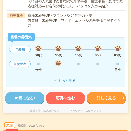
高時給の人気案件総合病院で外来事務・医療事務・受付で患
者様対応→お名前の呼び出し・パソコン入力→紹介…
職種未経験OK / ブランクOK / 英語力不要
応募資格
無資格・未経験OK・ワード・エクセルの基本操作ができる
方
職場の雰囲気
年齢層
20代
30代
40代
50代
60代
男女比率
女性
男性
もっと見る
気になる!
応募へ進む
詳しく見る
派遣会社
株式会社ルフト・メディカルケア 広島オフィス
未読
掲載日
2026/08/06