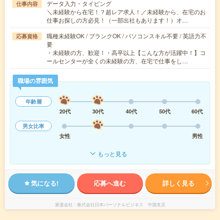
データ入力・タイピング
仕事内容
＼未経験から在宅！？超レア求人！／未経験から、在宅のお
仕事お探しの方必見！（一部出社もあります！）オ…
職種未経験OK / ブランクOK / パソコンスキル不要 / 英語力不
応募資格
要
・未経験の方、歓迎！・高卒以上【こんな方が活躍中！】コ
ールセンターが全くの未経験の方、在宅で仕事をし…
職場の雰囲気
年齢層
20代
30代
40代
50代
60代
男女比率
女性
男性
もっと見る
気になる!
応募へ進む
詳しく見る
派遣会社
株式会社日本パーソナルビジネス 中国支店