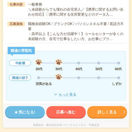
一般事務
仕事内容
＼未経験からでも憧れの在宅求人／【携帯に関するお問い合
わせ対応】〇携帯に関する住所変更などのデータ入…
職種未経験OK / ブランクOK / パソコンスキル不要 / 英語力不
応募資格
要
・高卒以上【こんな方が活躍中！】コールセンターが全くの
未経験の方、在宅で仕事をしたい方、お仕事にブラ…
職場の雰囲気
年齢層
20代
30代
40代
50代
60代
職場の様子
活気がある
しずか
もっと見る
気になる!
応募へ進む
詳しく見る
派遣会社
株式会社日本パーソナルビジネス 中国支店