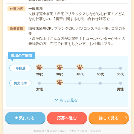
一般事務
仕事内容
＼ほぼ完全在宅！自宅でリラックスしながらお仕事！／どん
なお仕事なの…?携帯に関するお問い合わせ対応で…
職種未経験OK / ブランクOK / パソコンスキル不要 / 英語力不
応募資格
要
・高卒以上【こんな方が活躍中！】コールセンターが全くの
未経験の方、在宅で仕事をしたい方、お仕事にブラ…
職場の雰囲気
年齢層
20代
30代
40代
50代
60代
男女比率
女性
男性
もっと見る
気になる!
応募へ進む
詳しく見る
派遣会社
株式会社日本パーソナルビジネス 中国支店