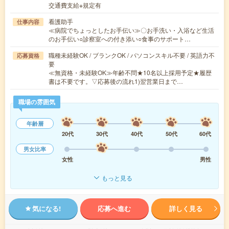
交通費支給※規定有
看護助手
仕事内容
≪病院でちょっとしたお手伝い≫〇お手洗い・入浴など生活
のお手伝い○診察室への付き添い○食事のサポート…
職種未経験OK / ブランクOK / パソコンスキル不要 / 英語力不
応募資格
要
≪無資格・未経験OK≫年齢不問★10名以上採用予定★履歴
書は不要です。▽応募後の流れ1)翌営業日まで…
職場の雰囲気
年齢層
20代
30代
40代
50代
60代
男女比率
女性
男性
もっと見る
気になる!
応募へ進む
詳しく見る