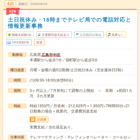
未読
掲載日
2026/08/03
NEW
土日祝休み・18時までテレビ局での電話対応と
情報更新事務
職種未経験OK
交通費別途支給あり
土日祝日が休み
残業なし
WEB登録OK
派遣
広島県
広島市中区
勤務地
本通駅から徒歩1分／袋町駅から徒歩3分
月曜～金曜の週5日勤務/土日祝日休み（完全週休2日制）
曜日頻度
(1)09:30-18:00(休憩60分)
時間
3ヶ月以上／7月初旬にて調整の上開始 ～ 長期 ※初回1カ
期間
月、3カ月更新
時給1350円／月収例：212,625円＝1,350円×7時間30分×21
時給
日勤務の場合＋残業代、交通費別途支給
交通費
実費支給／当社規定あり。
テレマーケティング・テレフォンオペレーター・コールセン
仕事内容