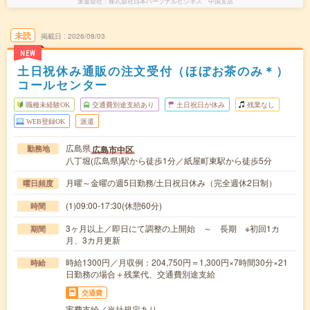
派遣会社
株式会社日本パーソナルビジネス 中国支店
未読
掲載日
2026/08/03
NEW
土日祝休み通販の注文受付（ほぼお茶のみ＊）
コールセンター
職種未経験OK
交通費別途支給あり
土日祝日が休み
残業なし
WEB登録OK
派遣
広島県
広島市中区
勤務地
八丁堀(広島県)駅から徒歩1分／紙屋町東駅から徒歩5分
月曜～金曜の週5日勤務/土日祝日休み（完全週休2日制）
曜日頻度
(1)09:00-17:30(休憩60分)
時間
3ヶ月以上／即日にて調整の上開始 ～ 長期 ※初回1カ
期間
月、3カ月更新
時給1300円／月収例：204,750円＝1,300円×7時間30分×21
時給
日勤務の場合＋残業代、交通費別途支給
交通費
実費支給／当社規定あり。