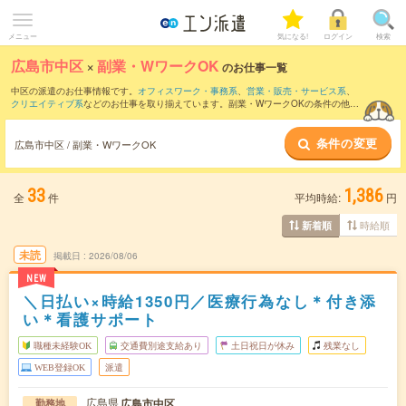
メニュー
気になる!
ログイン
検索
広島市中区
×
副業・WワークOK
のお仕事一覧
中区の派遣のお仕事情報です。
オフィスワーク・事務系
、
営業・販売・サービス系
、
クリエイティブ系
などのお仕事を取り揃えています。副業・WワークOKの条件の他
に、
交通費別途支給あり
、
職種未経験OK
、
友だちと一緒の応募OK
などのこだわり条
件も取り揃えています。
条件の変更
広島市中区 / 副業・WワークOK
33
1,386
全
件
平均時給:
円
時給順
新着順
未読
掲載日
2026/08/06
NEW
＼日払い×時給1350円／医療行為なし＊付き添
い＊看護サポート
職種未経験OK
交通費別途支給あり
土日祝日が休み
残業なし
WEB登録OK
派遣
広島県
広島市中区
勤務地