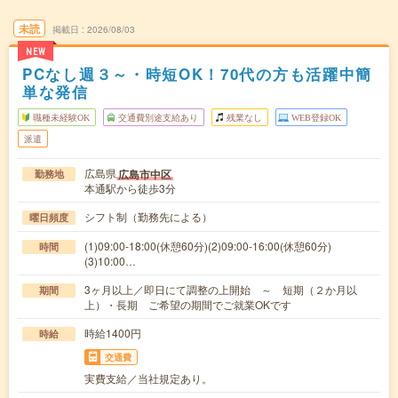
未読
掲載日
2026/08/03
NEW
PCなし週３～・時短OK！70代の方も活躍中簡
単な発信
職種未経験OK
交通費別途支給あり
残業なし
WEB登録OK
派遣
広島県
広島市中区
勤務地
本通駅から徒歩3分
シフト制（勤務先による）
曜日頻度
(1)09:00-18:00(休憩60分)(2)09:00-16:00(休憩60分)
時間
(3)10:00…
3ヶ月以上／即日にて調整の上開始 ～ 短期（２か月以
期間
上）・長期 ご希望の期間でご就業OKです
時給1400円
時給
交通費
実費支給／当社規定あり。