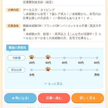
交通費別途支給（規定）
データ入力・タイピング
仕事内容
＼未経験から在宅！？超レア求人！／未経験から、在宅のお
仕事お探しの方必見！（一部出社もあります！）オ…
職種未経験OK / ブランクOK / パソコンスキル不要 / 英語力不
応募資格
要
・未経験の方、歓迎！・高卒以上【こんな方が活躍中！】コ
ールセンターが全くの未経験の方、在宅で仕事をし…
職場の雰囲気
年齢層
20代
30代
40代
50代
60代
男女比率
女性
男性
もっと見る
気になる!
応募へ進む
詳しく見る