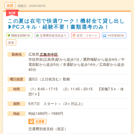
未読
掲載日
2026/08/05
NEW
この夏は在宅で快適ワーク！機材全て貸し出し
❥PCスキル・経験不要！書類選考のみ！
職種未経験OK
交通費別途支給あり
在宅・リモート
WEB登録OK
派遣
広島県
広島市中区
勤務地
市役所前(広島県)駅から徒歩1分／鷹野橋駅から徒歩4分／中
電前駅から徒歩5分／本通駅から徒歩14分／広島駅から徒歩
40分
週5日（土日祝含む）勤務
曜日頻度
（1）8:45～17:15 （2）11:45～20:15 【実働7.5ｈ・休
時間
憩1ｈ】
9月7日 スタート～（3ヶ月以上）
期間
時給1490円～1690円
時給
交通費
交通費別途支給（規定）