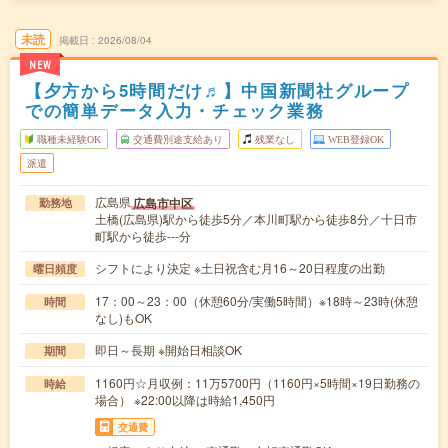
未読
掲載日
2026/08/04
NEW
【夕方から5時間だけ♬】中国新聞社グループ
での簡単データ入力・チェック業務
職種未経験OK
交通費別途支給あり
残業なし
WEB登録OK
派遣
広島県
広島市中区
勤務地
土橋(広島県)駅から徒歩5分／本川町駅から徒歩8分／十日市
町駅から徒歩---分
シフトにより決定 ※土日祝含む月16～20日程度の出勤
曜日頻度
17：00～23：00（休憩60分/実働5時間）※18時～23時(休憩
時間
なし)もOK
即日～長期 ※開始日相談OK
期間
1160円☆月収例：11万5700円（1160円×5時間×19日勤務の
時給
場合） ※22:00以降は時給1,450円
交通費