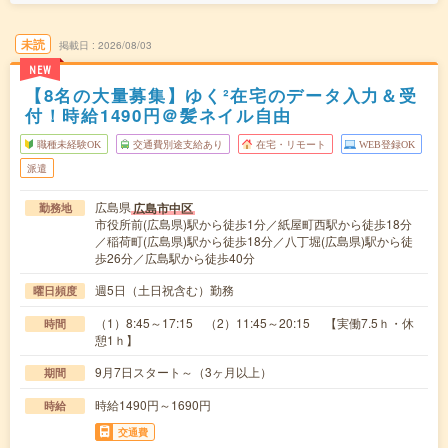
未読
掲載日
2026/08/03
NEW
【8名の大量募集】ゆく²在宅のデータ入力＆受
付！時給1490円＠髪ネイル自由
職種未経験OK
交通費別途支給あり
在宅・リモート
WEB登録OK
派遣
広島県
広島市中区
勤務地
市役所前(広島県)駅から徒歩1分／紙屋町西駅から徒歩18分
／稲荷町(広島県)駅から徒歩18分／八丁堀(広島県)駅から徒
歩26分／広島駅から徒歩40分
週5日（土日祝含む）勤務
曜日頻度
（1）8:45～17:15 （2）11:45～20:15 【実働7.5ｈ・休
時間
憩1ｈ】
9月7日スタート～（3ヶ月以上）
期間
時給1490円～1690円
時給
交通費