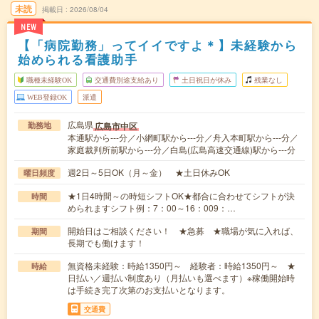
未読
掲載日
2026/08/04
NEW
【「病院勤務」ってイイですよ＊】未経験から
始められる看護助手
職種未経験OK
交通費別途支給あり
土日祝日が休み
残業なし
WEB登録OK
派遣
広島県
広島市中区
勤務地
本通駅から---分／小網町駅から---分／舟入本町駅から---分／
家庭裁判所前駅から---分／白島(広島高速交通線)駅から---分
週2日～5日OK（月～金） ★土日休みOK
曜日頻度
★1日4時間～の時短シフトOK★都合に合わせてシフトが決
時間
められますシフト例：7：00～16：009：…
開始日はご相談ください！ ★急募 ★職場が気に入れば、
期間
長期でも働けます！
無資格未経験：時給1350円～ 経験者：時給1350円～ ★
時給
日払い／週払い制度あり（月払いも選べます）※稼働開始時
は手続き完了次第のお支払いとなります。
交通費