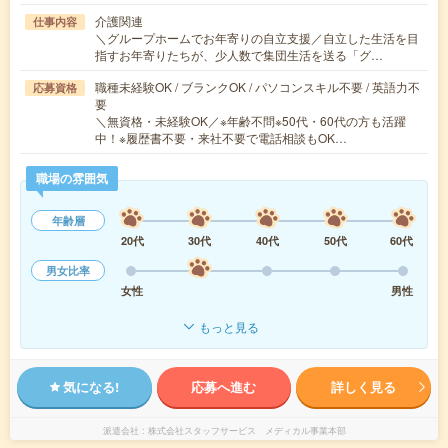
介護関連
仕事内容
＼グループホームでお年寄りの自立支援／自立した生活を目
指すお年寄りたちが、少人数で集団生活を送る「グ…
職種未経験OK / ブランクOK / パソコンスキル不要 / 英語力不
応募資格
要
＼無資格・未経験OK／※年齢不問※50代・60代の方も活躍
中！※履歴書不要・来社不要で電話相談もOK…
職場の雰囲気
年齢層
20代
30代
40代
50代
60代
男女比率
女性
男性
もっと見る
気になる!
応募へ進む
詳しく見る
派遣会社
株式会社スタッフサービス メディカル事業本部