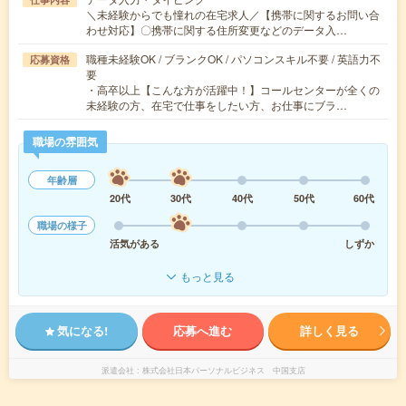
＼未経験からでも憧れの在宅求人／【携帯に関するお問い合
わせ対応】〇携帯に関する住所変更などのデータ入…
職種未経験OK / ブランクOK / パソコンスキル不要 / 英語力不
応募資格
要
・高卒以上【こんな方が活躍中！】コールセンターが全くの
未経験の方、在宅で仕事をしたい方、お仕事にブラ…
職場の雰囲気
年齢層
20代
30代
40代
50代
60代
職場の様子
活気がある
しずか
もっと見る
気になる!
応募へ進む
詳しく見る
派遣会社
株式会社日本パーソナルビジネス 中国支店