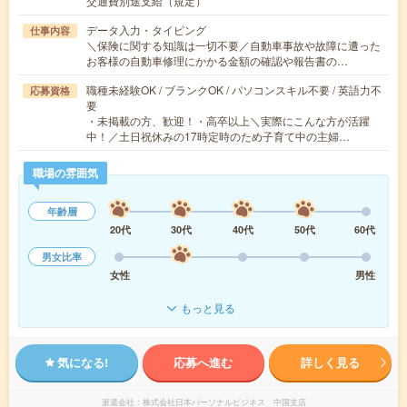
交通費別途支給（規定）
データ入力・タイピング
仕事内容
＼保険に関する知識は一切不要／自動車事故や故障に遭った
お客様の自動車修理にかかる金額の確認や報告書の…
職種未経験OK / ブランクOK / パソコンスキル不要 / 英語力不
応募資格
要
・未掲載の方、歓迎！・高卒以上＼実際にこんな方が活躍
中！／土日祝休みの17時定時のため子育て中の主婦…
職場の雰囲気
年齢層
20代
30代
40代
50代
60代
男女比率
女性
男性
もっと見る
気になる!
応募へ進む
詳しく見る
派遣会社
株式会社日本パーソナルビジネス 中国支店