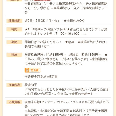
十日市町駅から---分／土橋(広島県)駅から---分／紙屋町西駅
から---分／県庁前(広島県)駅から---分／日赤病院前駅から---
分
週2日～5日OK（月～金） ★土日休みOK
曜日頻度
★1日4時間～の時短シフトOK★都合に合わせてシフトが決
時間
められますシフト例：7：00～16：009：…
開始日はご相談ください！ ★急募 ★職場が気に入れば、
期間
長期でも働けます！
無資格未経験：時給1350円～ 経験者：時給1350円～ ★
時給
日払い／週払い制度あり（月払いも選べます）※稼働開始時
は手続き完了次第のお支払いとなります。
交通費
交通費全額支給※規定有
看護助手
仕事内容
≪病院でちょっとしたお手伝い≫〇お手洗い・入浴など生活
のお手伝い○診察室への付き添い○食事のサポート…
職種未経験OK / ブランクOK / パソコンスキル不要 / 英語力不
応募資格
要
≪無資格・未経験OK≫年齢不問★10名以上採用予定★履歴
書は不要です。▽応募後の流れ1)翌営業日まで…