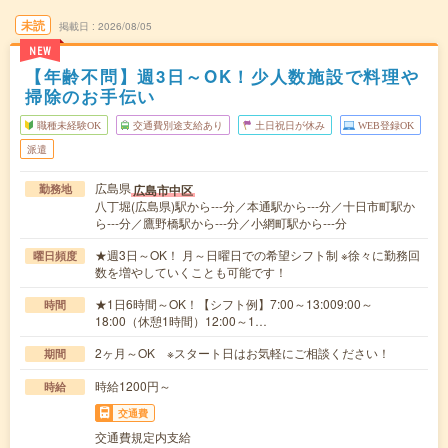
未読
掲載日
2026/08/05
NEW
【年齢不問】週3日～OK！少人数施設で料理や
掃除のお手伝い
職種未経験OK
交通費別途支給あり
土日祝日が休み
WEB登録OK
派遣
広島県
広島市中区
勤務地
八丁堀(広島県)駅から---分／本通駅から---分／十日市町駅か
ら---分／鷹野橋駅から---分／小網町駅から---分
★週3日～OK！ 月～日曜日での希望シフト制 ※徐々に勤務回
曜日頻度
数を増やしていくことも可能です！
★1日6時間～OK！【シフト例】7:00～13:009:00～
時間
18:00（休憩1時間）12:00～1…
2ヶ月～OK ※スタート日はお気軽にご相談ください！
期間
時給1200円～
時給
交通費
交通費規定内支給