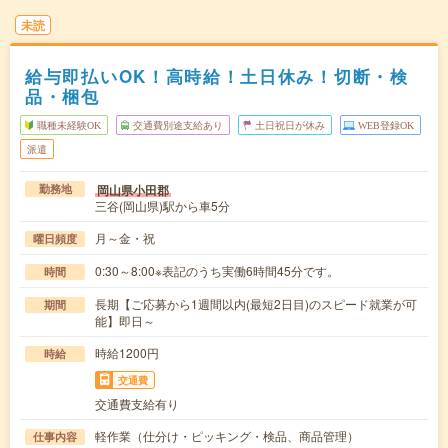
未読
給与即払いOK！高時給！土日休み！切断・検
品・梱包
職種未経験OK
交通費別途支給あり
土日祝日が休み
WEB登録OK
派遣
岡山県小田郡
勤務地
三谷(岡山県)駅から車5分
月～金・祝
曜日頻度
0:30～8:00※表記のうち実働6時間45分です。
時間
長期【ご応募から1週間以内(最短2日目)のスピード就業が可
期間
能】即日～
時給1200円
時給
交通費
交通費支給有り
軽作業（仕分け・ピッキング・検品、商品管理）
仕事内容