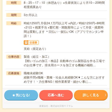
8：25～17：10（休憩あり）※生産状況により月10～20時間
時間
程度残業あり
3か月以上
期間
時給1250円 月収24.1万円以上可 ※内訳／時給1250円×8時間
時給
×21日＋残業手当 ※繁忙期・閑散期等によって月収・残業時
間は変動します ＊日払い・仮払いOK（アプリでカンタン申
請！）
交通費
支給（規定あり）
製造（組立・加工）
仕事内容
【軽いゴムの加工・検品】自動車のゴム製部品を作る工場で
のお仕事です。排水用ホースを加工する機械の補助…
職種未経験OK
応募資格
経験不問※職種・業種・社会人未経験OK▼こんな方におすす
めです！・力仕事NG！軽作業希望・細かい事に…
気になる!
応募へ進む
詳しく見る
派遣会社
株式会社日本ケイテム