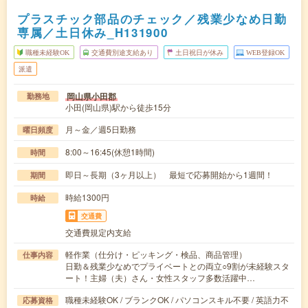
プラスチック部品のチェック／残業少なめ日勤
専属／土日休み_H131900
職種未経験OK
交通費別途支給あり
土日祝日が休み
WEB登録OK
派遣
岡山県小田郡
勤務地
小田(岡山県)駅から徒歩15分
月～金／週5日勤務
曜日頻度
8:00～16:45(休憩1時間)
時間
即日～長期（3ヶ月以上） 最短で応募開始から1週間！
期間
時給1300円
時給
交通費
交通費規定内支給
軽作業（仕分け・ピッキング・検品、商品管理）
仕事内容
日勤＆残業少なめでプライベートとの両立○9割が未経験スタ
ート！主婦（夫）さん・女性スタッフ多数活躍中…
職種未経験OK / ブランクOK / パソコンスキル不要 / 英語力不
応募資格