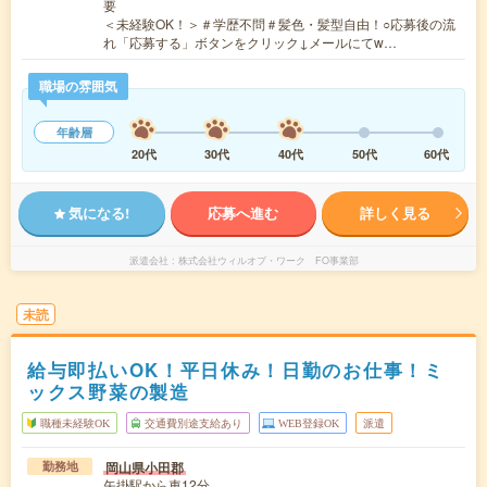
要
＜未経験OK！＞＃学歴不問＃髪色・髪型自由！○応募後の流
れ「応募する」ボタンをクリック↓メールにてw…
職場の雰囲気
年齢層
20代
30代
40代
50代
60代
気になる!
応募へ進む
詳しく見る
派遣会社
株式会社ウィルオブ・ワーク FO事業部
未読
給与即払いOK！平日休み！日勤のお仕事！ミ
ックス野菜の製造
職種未経験OK
交通費別途支給あり
WEB登録OK
派遣
岡山県小田郡
勤務地
矢掛駅から車12分