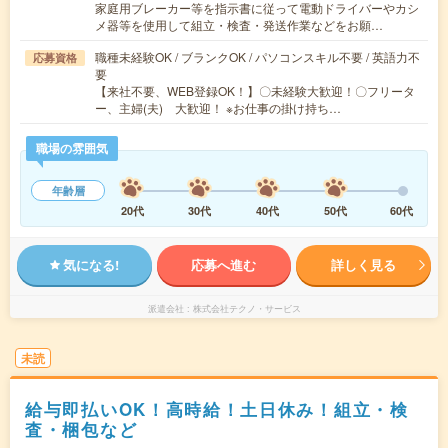
家庭用ブレーカー等を指示書に従って電動ドライバーやカシ
メ器等を使用して組立・検査・発送作業などをお願…
職種未経験OK / ブランクOK / パソコンスキル不要 / 英語力不
応募資格
要
【来社不要、WEB登録OK！】〇未経験大歓迎！〇フリータ
ー、主婦(夫) 大歓迎！ ※お仕事の掛け持ち…
職場の雰囲気
年齢層
20代
30代
40代
50代
60代
気になる!
応募へ進む
詳しく見る
派遣会社
株式会社テクノ・サービス
未読
給与即払いOK！高時給！土日休み！組立・検
査・梱包など