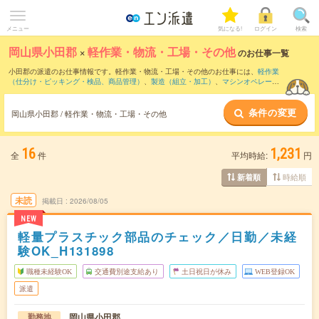
メニュー
気になる!
ログイン
検索
岡山県小田郡
×
軽作業・物流・工場・その他
のお仕事一覧
小田郡の派遣のお仕事情報です。軽作業・物流・工場・その他のお仕事には、
軽作業
（仕分け・ピッキング・検品、商品管理）
、
製造（組立・加工）
、
マシンオペレータ
ー
などがあります。さらに、
短期
・
単発
などの期間や、
職種未経験OK
などのこだわり
条件で絞り込んでいただけます。
条件の変更
岡山県小田郡 / 軽作業・物流・工場・その他
16
1,231
全
件
平均時給:
円
時給順
新着順
未読
掲載日
2026/08/05
NEW
軽量プラスチック部品のチェック／日勤／未経
験OK_H131898
職種未経験OK
交通費別途支給あり
土日祝日が休み
WEB登録OK
派遣
岡山県小田郡
勤務地