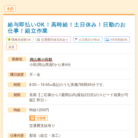
未読
給与即払いOK！高時給！土日休み！日勤のお
仕事！組立作業
職種未経験OK
交通費別途支給あり
土日祝日が休み
WEB登録OK
派遣
岡山県小田郡
勤務地
小田(岡山県)駅から車4分
月～金
曜日頻度
8:00～16:45※表記のうち実働7時間45分です。
時間
長期【ご応募から1週間以内(最短2日目)のスピード就業が可
期間
能】即日～
時給1200円
時給
交通費
交通費支給有り
製造（組立・加工）
仕事内容