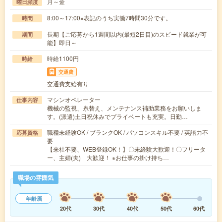
月～金
曜日頻度
8:00～17:00※表記のうち実働7時間30分です。
時間
長期【ご応募から1週間以内(最短2日目)のスピード就業が可
期間
能】即日～
時給1100円
時給
交通費
交通費支給有り
マシンオペレーター
仕事内容
機械の監視、糸替え、メンテナンス補助業務をお願いしま
す。(派遣)土日祝休みでプライベートも充実。日勤…
職種未経験OK / ブランクOK / パソコンスキル不要 / 英語力不
応募資格
要
【来社不要、WEB登録OK！】〇未経験大歓迎！〇フリータ
ー、主婦(夫) 大歓迎！ ※お仕事の掛け持ち…
職場の雰囲気
年齢層
20代
30代
40代
50代
60代