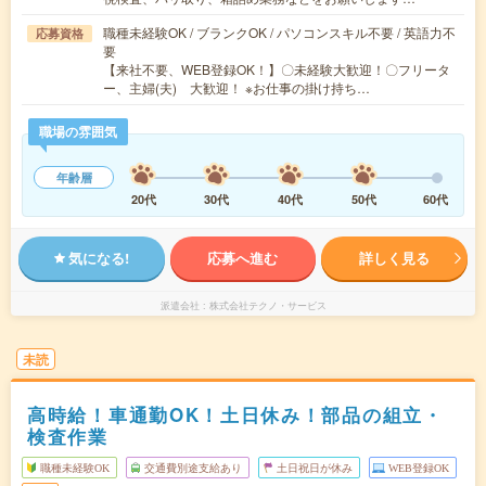
職種未経験OK / ブランクOK / パソコンスキル不要 / 英語力不
応募資格
要
【来社不要、WEB登録OK！】〇未経験大歓迎！〇フリータ
ー、主婦(夫) 大歓迎！ ※お仕事の掛け持ち…
職場の雰囲気
年齢層
20代
30代
40代
50代
60代
気になる!
応募へ進む
詳しく見る
派遣会社
株式会社テクノ・サービス
未読
高時給！車通勤OK！土日休み！部品の組立・
検査作業
職種未経験OK
交通費別途支給あり
土日祝日が休み
WEB登録OK