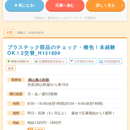
気になる!
応募へ進む
詳しく見る
派遣会社
株式会社ウィルオブ・ワーク FO事業部
未読
掲載日
2026/08/04
プラスチック部品のチェック・梱包！未経験
OK！2交替_H131899
職種未経験OK
交通費別途支給あり
土日祝日が休み
WEB登録OK
派遣
岡山県小田郡
勤務地
井原(岡山県)駅から車15分
月～金／週5日勤務
曜日頻度
8:00～16:45(休憩1時間)20:00～4:45(休憩1時間)
時間
即日～長期（3ヶ月以上） 最短で応募開始から1週間！
期間
時給1320円～1650円
時給