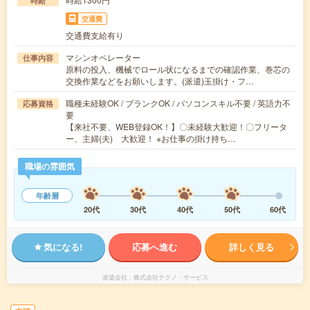
時給
交通費
交通費支給有り
マシンオペレーター
仕事内容
原料の投入、機械でロール状になるまでの確認作業、巻芯の
交換作業などをお願いします。(派遣)玉掛け・フ…
職種未経験OK / ブランクOK / パソコンスキル不要 / 英語力不
応募資格
要
【来社不要、WEB登録OK！】〇未経験大歓迎！〇フリータ
ー、主婦(夫) 大歓迎！ ※お仕事の掛け持ち…
職場の雰囲気
年齢層
20代
30代
40代
50代
60代
気になる!
応募へ進む
詳しく見る
派遣会社
株式会社テクノ・サービス