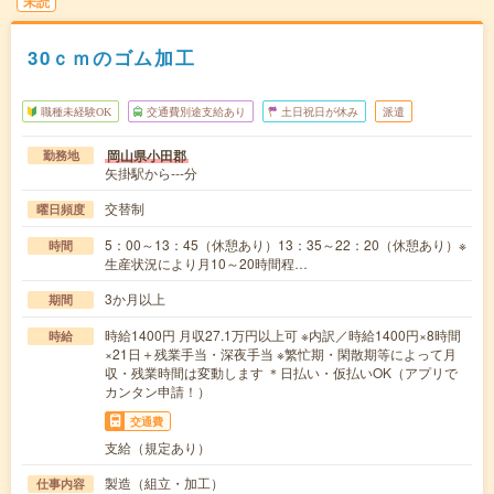
未読
30ｃｍのゴム加工
職種未経験OK
交通費別途支給あり
土日祝日が休み
派遣
岡山県小田郡
勤務地
矢掛駅から---分
交替制
曜日頻度
5：00～13：45（休憩あり）13：35～22：20（休憩あり）※
時間
生産状況により月10～20時間程…
3か月以上
期間
時給1400円 月収27.1万円以上可 ※内訳／時給1400円×8時間
時給
×21日＋残業手当・深夜手当 ※繁忙期・閑散期等によって月
収・残業時間は変動します ＊日払い・仮払いOK（アプリで
カンタン申請！）
交通費
支給（規定あり）
製造（組立・加工）
仕事内容