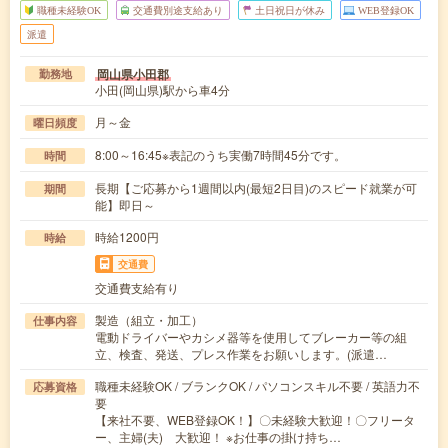
職種未経験OK
交通費別途支給あり
土日祝日が休み
WEB登録OK
派遣
岡山県小田郡
勤務地
小田(岡山県)駅から車4分
月～金
曜日頻度
8:00～16:45※表記のうち実働7時間45分です。
時間
長期【ご応募から1週間以内(最短2日目)のスピード就業が可
期間
能】即日～
時給1200円
時給
交通費
交通費支給有り
製造（組立・加工）
仕事内容
電動ドライバーやカシメ器等を使用してブレーカー等の組
立、検査、発送、プレス作業をお願いします。(派遣…
職種未経験OK / ブランクOK / パソコンスキル不要 / 英語力不
応募資格
要
【来社不要、WEB登録OK！】〇未経験大歓迎！〇フリータ
ー、主婦(夫) 大歓迎！ ※お仕事の掛け持ち…