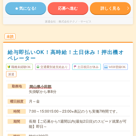
気になる!
応募へ進む
詳しく見る
派遣会社
株式会社テクノ・サービス
未読
給与即払いOK！高時給！土日休み！押出機オ
ペレーター
職種未経験OK
交通費別途支給あり
土日祝日が休み
WEB登録OK
派遣
岡山県小田郡
勤務地
矢掛駅から車8分
月～金
曜日頻度
7:00～15:0015:00～23:00※表記のうち実働7時間です。
時間
長期【ご応募から1週間以内(最短2日目)のスピード就業が可
期間
能】即日～
時給1300円