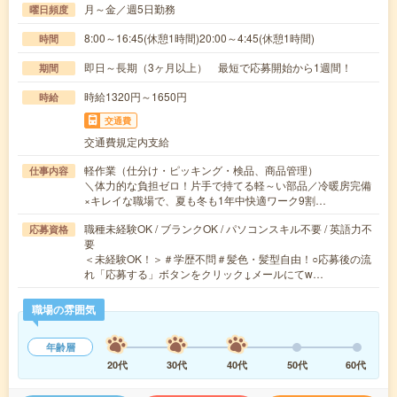
月～金／週5日勤務
曜日頻度
8:00～16:45(休憩1時間)20:00～4:45(休憩1時間)
時間
即日～長期（3ヶ月以上） 最短で応募開始から1週間！
期間
時給1320円～1650円
時給
交通費
交通費規定内支給
軽作業（仕分け・ピッキング・検品、商品管理）
仕事内容
＼体力的な負担ゼロ！片手で持てる軽～い部品／冷暖房完備
×キレイな職場で、夏も冬も1年中快適ワーク9割…
職種未経験OK / ブランクOK / パソコンスキル不要 / 英語力不
応募資格
要
＜未経験OK！＞＃学歴不問＃髪色・髪型自由！○応募後の流
れ「応募する」ボタンをクリック↓メールにてw…
職場の雰囲気
年齢層
20代
30代
40代
50代
60代