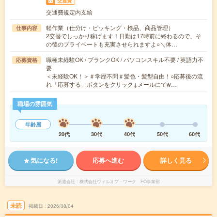
交通費
交通費規定内支給
軽作業（仕分け・ピッキング・検品、商品管理）
仕事内容
2交替でしっかり稼げます！日勤は17時前に終わるので、そ
の後のプライベートも充実させられますよ○＼体…
職種未経験OK / ブランクOK / パソコンスキル不要 / 英語力不
応募資格
要
＜未経験OK！＞＃学歴不問＃髪色・髪型自由！○応募後の流
れ「応募する」ボタンをクリック↓メールにてw…
職場の雰囲気
年齢層
20代
30代
40代
50代
60代
気になる!
応募へ進む
詳しく見る
派遣会社
株式会社ウィルオブ・ワーク FO事業部
未読
掲載日
2026/08/04