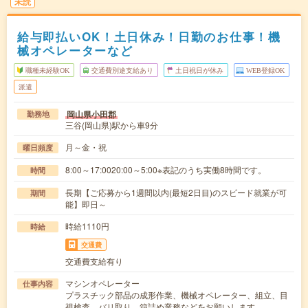
未読
給与即払いOK！土日休み！日勤のお仕事！機
械オペレーターなど
職種未経験OK
交通費別途支給あり
土日祝日が休み
WEB登録OK
派遣
岡山県小田郡
勤務地
三谷(岡山県)駅から車9分
月～金・祝
曜日頻度
8:00～17:0020:00～5:00※表記のうち実働8時間です。
時間
長期【ご応募から1週間以内(最短2日目)のスピード就業が可
期間
能】即日～
時給1110円
時給
交通費
交通費支給有り
マシンオペレーター
仕事内容
プラスチック部品の成形作業、機械オペレーター、組立、目
視検査、バリ取り、箱詰め業務などをお願いします…