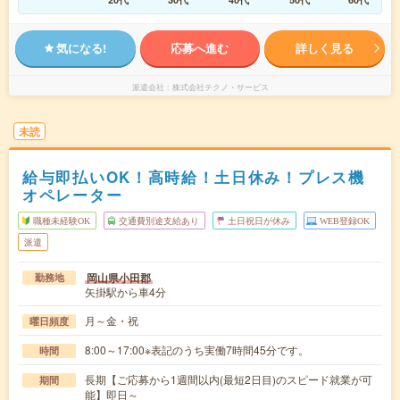
気になる!
応募へ進む
詳しく見る
派遣会社
株式会社テクノ・サービス
未読
給与即払いOK！高時給！土日休み！プレス機
オペレーター
職種未経験OK
交通費別途支給あり
土日祝日が休み
WEB登録OK
派遣
岡山県小田郡
勤務地
矢掛駅から車4分
月～金・祝
曜日頻度
8:00～17:00※表記のうち実働7時間45分です。
時間
長期【ご応募から1週間以内(最短2日目)のスピード就業が可
期間
能】即日～