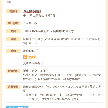
派遣
岡山県小田郡
勤務地
小田(岡山県)駅から車6分
月～金・祝
曜日頻度
8:00～16:45※表記のうち実働8時間です。
時間
長期【ご応募から1週間以内(最短2日目)のスピード就業が可
期間
能】即日～
時給1250円
時給
交通費
交通費支給有り
製造（組立・加工）
仕事内容
部品の組立・検査作業をお願いします。(派遣)20、30代の女
性の方々が多く活躍中の職場！綺麗な職場で…
職種未経験OK / ブランクOK / パソコンスキル不要 / 英語力不
応募資格
要
【来社不要、WEB登録OK！】〇未経験大歓迎！〇フリータ
ー、主婦(夫) 大歓迎！ ※お仕事の掛け持ち…