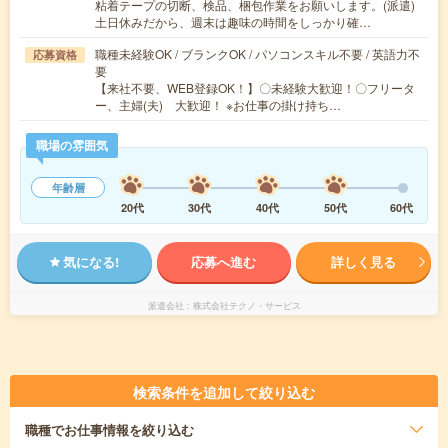
粘着テープの切断、検品、梱包作業をお願いします。(派遣)
土日休みだから、週末は趣味の時間をしっかり確…
職種未経験OK / ブランクOK / パソコンスキル不要 / 英語力不
応募資格
要
【来社不要、WEB登録OK！】〇未経験大歓迎！〇フリータ
ー、主婦(夫) 大歓迎！ ※お仕事の掛け持ち…
職場の雰囲気
年齢層
20代
30代
40代
50代
60代
気になる!
応募へ進む
詳しく見る
派遣会社
株式会社テクノ・サービス
検索条件を追加して絞り込む
職種
でお仕事情報を絞り込む