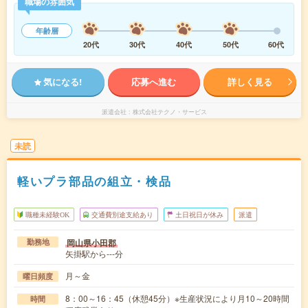
職場の雰囲気
年齢層
20代
30代
40代
50代
60代
気になる!
応募へ進む
詳しく見る
派遣会社
株式会社テクノ・サービス
未読
軽いプラ部品の組立・検品
職種未経験OK
交通費別途支給あり
土日祝日が休み
派遣
岡山県小田郡
勤務地
矢掛駅から---分
月～金
曜日頻度
8：00～16：45（休憩45分）※生産状況により月10～20時間
時間