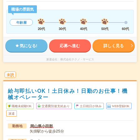
職場の雰囲気
年齢層
20代
30代
40代
50代
60代
気になる!
応募へ進む
詳しく見る
派遣会社
株式会社テクノ・サービス
未読
給与即払いOK！土日休み！日勤のお仕事！機
械オペレーター
職種未経験OK
交通費別途支給あり
土日祝日が休み
WEB登録OK
派遣
岡山県小田郡
勤務地
矢掛駅から徒歩25分