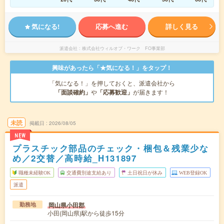
気になる!
応募へ進む
詳しく見る
派遣会社
株式会社ウィルオブ・ワーク FO事業部
興味があったら「★気になる！」をタップ！
「気になる！」を押しておくと、派遣会社から
「面談確約」
や
「応募歓迎」
が届きます！
未読
掲載日
2026/08/05
NEW
プラスチック部品のチェック・梱包＆残業少な
め／2交替／高時給_H131897
職種未経験OK
交通費別途支給あり
土日祝日が休み
WEB登録OK
派遣
岡山県小田郡
勤務地
小田(岡山県)駅から徒歩15分