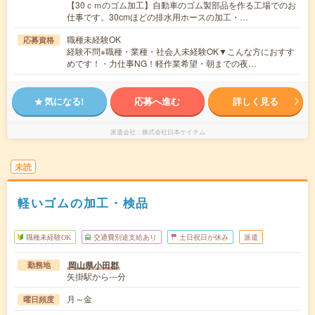
【30ｃｍのゴム加工】自動車のゴム製部品を作る工場でのお
仕事です。30cmほどの排水用ホースの加工・…
職種未経験OK
応募資格
経験不問※職種・業種・社会人未経験OK▼こんな方におすす
めです！・力仕事NG！軽作業希望・朝までの夜…
気になる!
応募へ進む
詳しく見る
派遣会社
株式会社日本ケイテム
未読
軽いゴムの加工・検品
職種未経験OK
交通費別途支給あり
土日祝日が休み
派遣
岡山県小田郡
勤務地
矢掛駅から---分
月～金
曜日頻度