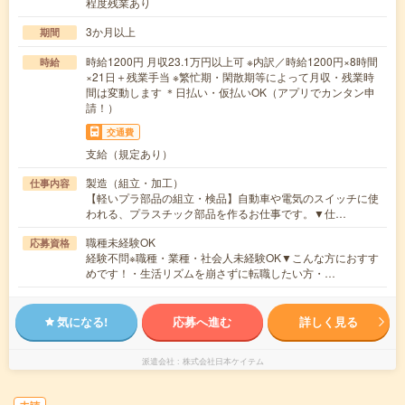
程度残業あり
3か月以上
期間
時給1200円 月収23.1万円以上可 ※内訳／時給1200円×8時間
時給
×21日＋残業手当 ※繁忙期・閑散期等によって月収・残業時
間は変動します ＊日払い・仮払いOK（アプリでカンタン申
請！）
交通費
支給（規定あり）
製造（組立・加工）
仕事内容
【軽いプラ部品の組立・検品】自動車や電気のスイッチに使
われる、プラスチック部品を作るお仕事です。▼仕…
職種未経験OK
応募資格
経験不問※職種・業種・社会人未経験OK▼こんな方におすす
めです！・生活リズムを崩さずに転職したい方・…
気になる!
応募へ進む
詳しく見る
派遣会社
株式会社日本ケイテム