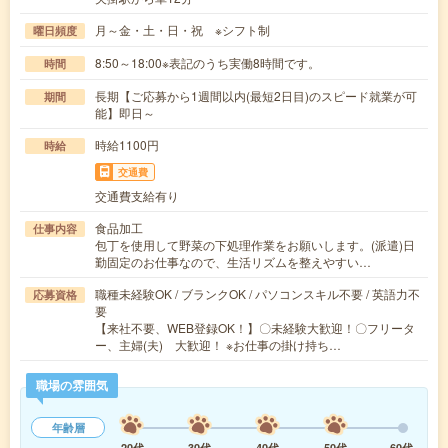
月～金・土・日・祝 ※シフト制
曜日頻度
8:50～18:00※表記のうち実働8時間です。
時間
長期【ご応募から1週間以内(最短2日目)のスピード就業が可
期間
能】即日～
時給1100円
時給
交通費
交通費支給有り
食品加工
仕事内容
包丁を使用して野菜の下処理作業をお願いします。(派遣)日
勤固定のお仕事なので、生活リズムを整えやすい…
職種未経験OK / ブランクOK / パソコンスキル不要 / 英語力不
応募資格
要
【来社不要、WEB登録OK！】〇未経験大歓迎！〇フリータ
ー、主婦(夫) 大歓迎！ ※お仕事の掛け持ち…
職場の雰囲気
年齢層
20代
30代
40代
50代
60代