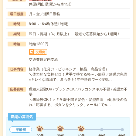
井原(岡山県)駅から車15分
月～金／週5日勤務
曜日頻度
8:00～16:45(休憩1時間)
時間
即日～長期（3ヶ月以上） 最短で応募開始から1週間！
期間
時給1300円
時給
交通費
交通費規定内支給
軽作業（仕分け・ピッキング・検品、商品管理）
仕事内容
＼体力的な負担ゼロ！片手で持てる軽～い部品／冷暖房完備
×キレイな職場で、夏も冬も1年中快適ワーク9割…
職種未経験OK / ブランクOK / パソコンスキル不要 / 英語力不
応募資格
要
＜未経験OK！＞＃学歴不問＃髪色・髪型自由！○応募後の流
れ「応募する」ボタンをクリック↓メールにてw…
職場の雰囲気
年齢層
20代
30代
40代
50代
60代