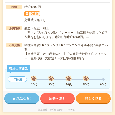
時給1200円
時給
交通費
交通費支給有り
製造（組立・加工）
仕事内容
小型・大型のプレス機オペレーター、加工機を使用した成型
作業をお願いします。(派遣)高時給1200円。…
職種未経験OK / ブランクOK / パソコンスキル不要 / 英語力不
応募資格
要
【来社不要、WEB登録OK！】〇未経験大歓迎！〇フリータ
ー、主婦(夫) 大歓迎！ ※お仕事の掛け持ち…
職場の雰囲気
年齢層
20代
30代
40代
50代
60代
気になる!
応募へ進む
詳しく見る
派遣会社
株式会社テクノ・サービス