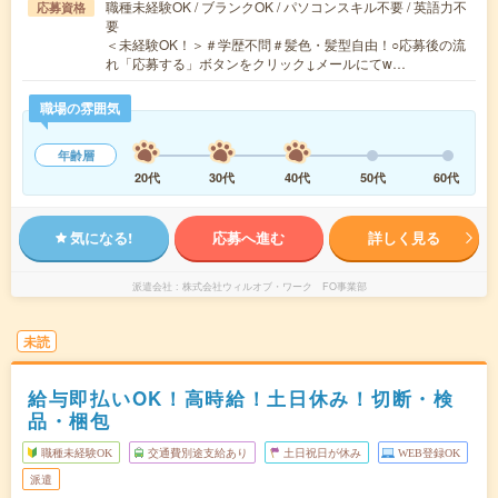
職種未経験OK / ブランクOK / パソコンスキル不要 / 英語力不
応募資格
要
＜未経験OK！＞＃学歴不問＃髪色・髪型自由！○応募後の流
れ「応募する」ボタンをクリック↓メールにてw…
職場の雰囲気
年齢層
20代
30代
40代
50代
60代
気になる!
応募へ進む
詳しく見る
派遣会社
株式会社ウィルオブ・ワーク FO事業部
未読
給与即払いOK！高時給！土日休み！切断・検
品・梱包
職種未経験OK
交通費別途支給あり
土日祝日が休み
WEB登録OK
派遣