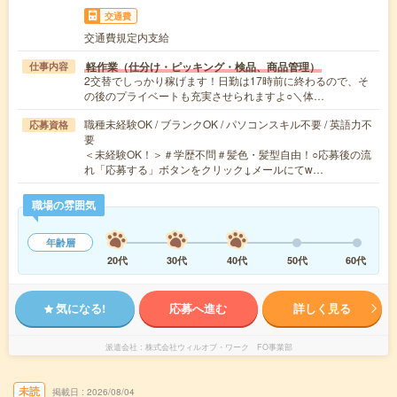
交通費
交通費規定内支給
軽作業（仕分け・ピッキング・検品、商品管理）
仕事内容
2交替でしっかり稼げます！日勤は17時前に終わるので、そ
の後のプライベートも充実させられますよ○＼体…
職種未経験OK / ブランクOK / パソコンスキル不要 / 英語力不
応募資格
要
＜未経験OK！＞＃学歴不問＃髪色・髪型自由！○応募後の流
れ「応募する」ボタンをクリック↓メールにてw…
職場の雰囲気
年齢層
20代
30代
40代
50代
60代
気になる!
応募へ進む
詳しく見る
派遣会社
株式会社ウィルオブ・ワーク FO事業部
未読
掲載日
2026/08/04