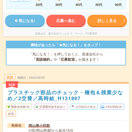
20代
30代
40代
50代
60代
気になる!
応募へ進む
詳しく見る
派遣会社
株式会社ウィルオブ・ワーク FO事業部
興味があったら「★気になる！」をタップ！
「気になる！」を押しておくと、派遣会社から
「面談確約」
や
「応募歓迎」
が届きます！
未読
掲載日
2026/08/05
NEW
プラスチック部品のチェック・梱包＆残業少な
め／2交替／高時給_H131897
職種未経験OK
交通費別途支給あり
土日祝日が休み
WEB登録OK
派遣
岡山県小田郡
勤務地
小田(岡山県)駅から徒歩15分