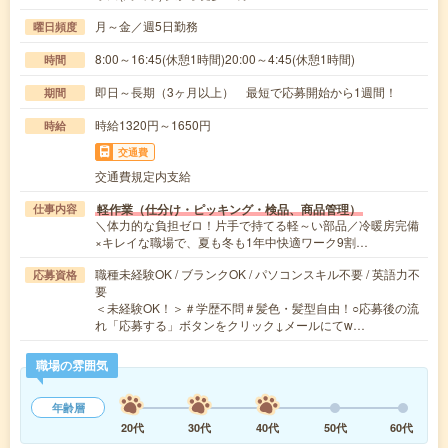
月～金／週5日勤務
曜日頻度
8:00～16:45(休憩1時間)20:00～4:45(休憩1時間)
時間
即日～長期（3ヶ月以上） 最短で応募開始から1週間！
期間
時給1320円～1650円
時給
交通費
交通費規定内支給
軽作業（仕分け・ピッキング・検品、商品管理）
仕事内容
＼体力的な負担ゼロ！片手で持てる軽～い部品／冷暖房完備
×キレイな職場で、夏も冬も1年中快適ワーク9割…
職種未経験OK / ブランクOK / パソコンスキル不要 / 英語力不
応募資格
要
＜未経験OK！＞＃学歴不問＃髪色・髪型自由！○応募後の流
れ「応募する」ボタンをクリック↓メールにてw…
職場の雰囲気
年齢層
20代
30代
40代
50代
60代