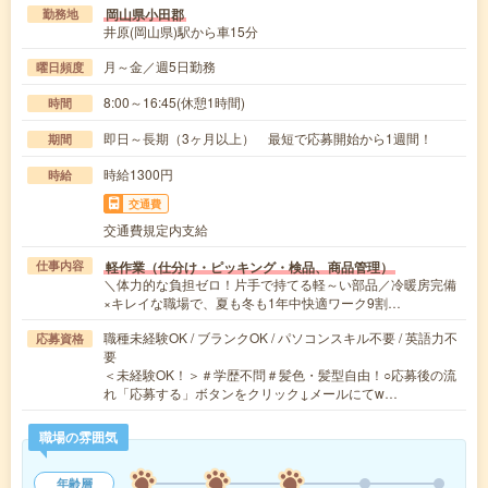
岡山県小田郡
勤務地
井原(岡山県)駅から車15分
月～金／週5日勤務
曜日頻度
8:00～16:45(休憩1時間)
時間
即日～長期（3ヶ月以上） 最短で応募開始から1週間！
期間
時給1300円
時給
交通費
交通費規定内支給
軽作業（仕分け・ピッキング・検品、商品管理）
仕事内容
＼体力的な負担ゼロ！片手で持てる軽～い部品／冷暖房完備
×キレイな職場で、夏も冬も1年中快適ワーク9割…
職種未経験OK / ブランクOK / パソコンスキル不要 / 英語力不
応募資格
要
＜未経験OK！＞＃学歴不問＃髪色・髪型自由！○応募後の流
れ「応募する」ボタンをクリック↓メールにてw…
職場の雰囲気
年齢層