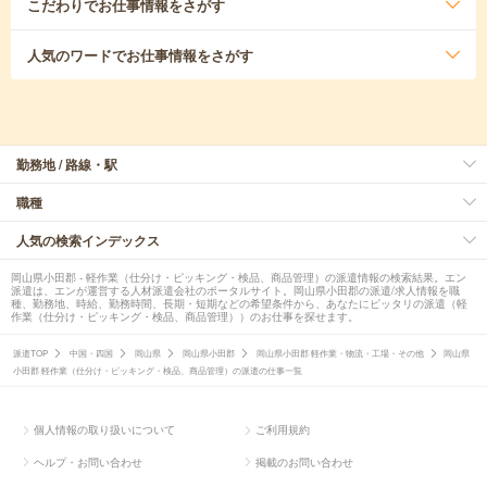
こだわり
でお仕事情報をさがす
人気のワード
でお仕事情報をさがす
勤務地 / 路線・駅
職種
人気の検索インデックス
岡山県小田郡 - 軽作業（仕分け・ピッキング・検品、商品管理）の派遣情報の検索結果。エン
派遣は、エンが運営する人材派遣会社のポータルサイト。岡山県小田郡の派遣/求人情報を職
種、勤務地、時給、勤務時間、長期・短期などの希望条件から、あなたにピッタリの派遣（軽
作業（仕分け・ピッキング・検品、商品管理））のお仕事を探せます。
派遣TOP
中国・四国
岡山県
岡山県小田郡
岡山県小田郡 軽作業・物流・工場・その他
岡山県
小田郡 軽作業（仕分け・ピッキング・検品、商品管理）の派遣の仕事一覧
個人情報の取り扱いについて
ご利用規約
ヘルプ・お問い合わせ
掲載のお問い合わせ