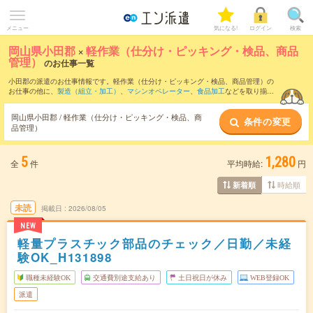
メニュー
気になる!
ログイン
検索
岡山県小田郡
×
軽作業（仕分け・ピッキング・検品、商品
管理）
のお仕事一覧
小田郡の派遣のお仕事情報です。軽作業（仕分け・ピッキング・検品、商品管理）の
お仕事の他に、
製造（組立・加工）
、
マシンオペレーター
、
食品加工
などを取り揃え
ています。さらに、
短期
・
単発
などの期間や、
職種未経験OK
などのこだわり条件で絞
り込んでいただけます。職種辞典：
軽作業（仕分け・ピッキング・検品、商品管理）
岡山県小田郡 / 軽作業（仕分け・ピッキング・検品、商
条件の変更
のお仕事とは？とは？
品管理）
5
1,280
全
件
平均時給:
円
時給順
新着順
未読
掲載日
2026/08/05
NEW
軽量プラスチック部品のチェック／日勤／未経
験OK_H131898
職種未経験OK
交通費別途支給あり
土日祝日が休み
WEB登録OK
派遣