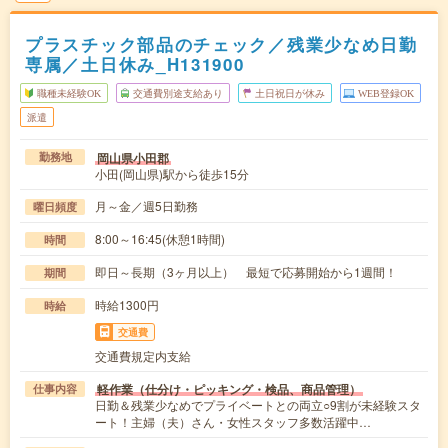
プラスチック部品のチェック／残業少なめ日勤
専属／土日休み_H131900
職種未経験OK
交通費別途支給あり
土日祝日が休み
WEB登録OK
派遣
岡山県小田郡
勤務地
小田(岡山県)駅から徒歩15分
月～金／週5日勤務
曜日頻度
8:00～16:45(休憩1時間)
時間
即日～長期（3ヶ月以上） 最短で応募開始から1週間！
期間
時給1300円
時給
交通費
交通費規定内支給
軽作業（仕分け・ピッキング・検品、商品管理）
仕事内容
日勤＆残業少なめでプライベートとの両立○9割が未経験スタ
ート！主婦（夫）さん・女性スタッフ多数活躍中…