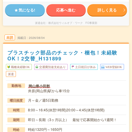
気になる!
応募へ進む
詳しく見る
派遣会社
株式会社ウィルオブ・ワーク FO事業部
未読
掲載日
2026/08/04
プラスチック部品のチェック・梱包！未経験
OK！2交替_H131899
職種未経験OK
交通費別途支給あり
土日祝日が休み
WEB登録OK
派遣
岡山県小田郡
勤務地
井原(岡山県)駅から車15分
月～金／週5日勤務
曜日頻度
8:00～16:45(休憩1時間)20:00～4:45(休憩1時間)
時間
即日～長期（3ヶ月以上） 最短で応募開始から1週間！
期間
時給1320円～1650円
時給