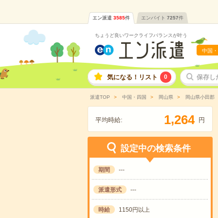
エン派遣
3585
件
エンバイト
7257
件
ちょうど良いワークライフバランスが叶う
中国・
気になる！リスト
0
保存し
派遣TOP
中国・四国
岡山県
岡山県小田郡
,
1
2
6
4
平均時給:
円
設定中の検索条件
期間
---
派遣形式
---
時給
1150円以上