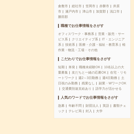
倉敷市
総社市
笠岡市
赤磐市
井原
市
瀬戸内市
津山市
加賀郡
浅口市
勝田郡
職種でお仕事情報をさがす
オフィスワーク・事務系
営業・販売・サー
ビス系
クリエイティブ系
IT・エンジニア
系
技術系
医療・介護・福祉・教育系
軽
作業・物流・工場・その他
こだわりでお仕事情報をさがす
短期
単発
職種未経験OK
10名以上の大
量募集
友だちと一緒の応募OK
在宅・リモ
ートワーク
週2～3日勤務
週4日勤務
土
日祝のみ勤務
残業なし
副業・WワークOK
交通費別途支給あり
語学力が活かせる
人気のワードでお仕事情報をさがす
急募
年齢不問
財団法人
英語
書類チェ
ック
テレビ局
封入
大学