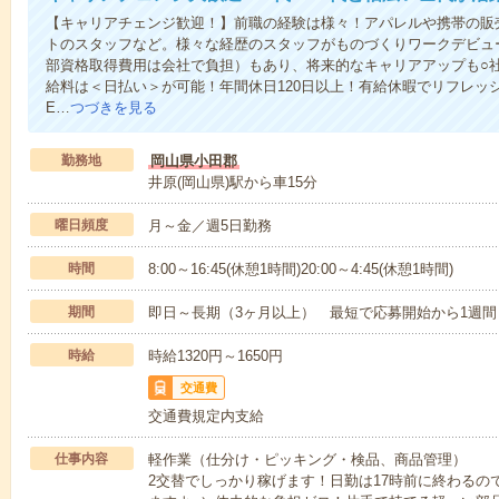
【キャリアチェンジ歓迎！】前職の経験は様々！アパレルや携帯の販
トのスタッフなど。様々な経歴のスタッフがものづくりワークデビュ
部資格取得費用は会社で負担）もあり、将来的なキャリアアップも○
給料は＜日払い＞が可能！年間休日120日以上！有給休暇でリフレッ
E…
つづきを見る
勤務地
岡山県小田郡
井原(岡山県)駅から車15分
曜日頻度
月～金／週5日勤務
時間
8:00～16:45(休憩1時間)20:00～4:45(休憩1時間)
期間
即日～長期（3ヶ月以上） 最短で応募開始から1週間
時給
時給1320円～1650円
交通費
交通費規定内支給
仕事内容
軽作業（仕分け・ピッキング・検品、商品管理）
2交替でしっかり稼げます！日勤は17時前に終わるの