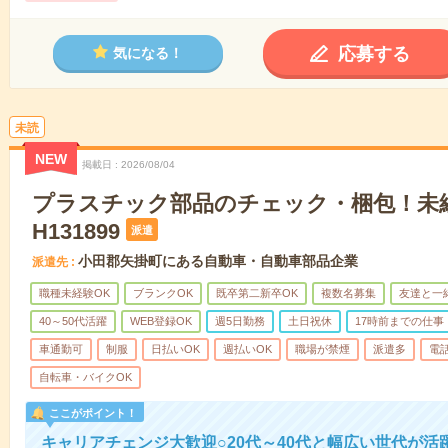
応募する
気になる！
未読
NEW
掲載日
2026/08/04
プラスチック部品のチェック・梱包！未経
H131899
派遣
小田郡矢掛町にある自動車・自動車部品企業
派遣先
職種未経験OK
ブランクOK
既卒第二新卒OK
複数名募集
友達と一
40～50代活躍
WEB登録OK
週5日勤務
土日祝休
17時前までの仕事
車通勤可
制服
日払いOK
週払いOK
職場が禁煙
派遣多
電
自転車・バイクOK
ここがポイント！
キャリアチェンジ大歓迎○20代～40代と幅広い世代が活