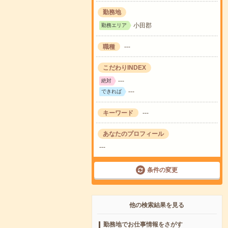
勤務地
小田郡
勤務エリア
職種
---
こだわりINDEX
---
絶対
---
できれば
キーワード
---
あなたのプロフィール
---
条件の変更
他の検索結果を見る
勤務地でお仕事情報をさがす