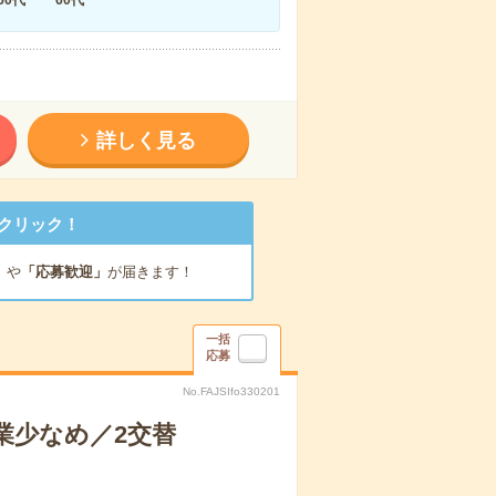
詳しく見る
クリック！
」
や
「応募歓迎」
が届きます！
一括
応募
No.FAJSIfo330201
業少なめ／2交替