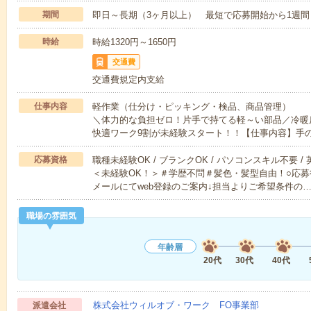
期間
即日～長期（3ヶ月以上） 最短で応募開始から1週間
時給
時給1320円～1650円
交通費
交通費規定内支給
仕事内容
軽作業（仕分け・ピッキング・検品、商品管理）
＼体力的な負担ゼロ！片手で持てる軽～い部品／冷暖
快適ワーク9割が未経験スタート！！【仕事内容】手
応募資格
職種未経験OK / ブランクOK / パソコンスキル不要 /
＜未経験OK！＞＃学歴不問＃髪色・髪型自由！○応募
メールにてweb登録のご案内↓担当よりご希望条件の
職場の雰囲気
年齢層
20代
30代
40代
株式会社ウィルオブ・ワーク FO事業部
派遣会社