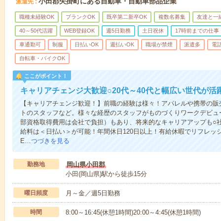
小田郡矢掛町にある自動車・自動車部品企業
派遣先
職種未経験OK
ブランクOK
既卒第二新卒OK
複数名募集
友達と一
40～50代活躍
WEB登録OK
週5日勤務
土日祝休
17時前までの仕事
車通勤可
制服
日払いOK
週払いOK
職場が禁煙
派遣多
電
自転車・バイクOK
ここがポイント！
キャリアチェンジ大歓迎○20代～40代と幅広い世代が活
【キャリアチェンジ歓迎！】前職の経験は様々！アパレルや携帯の販
トのスタッフなど。様々な経歴のスタッフがものづくりワークデビュ
部資格取得費用は会社で負担）もあり、将来的なキャリアアップも○
給料は＜日払い＞が可能！年間休日120日以上！有給休暇でリフレッ
E…
つづきを見る
勤務地
岡山県小田郡
小田(岡山県)駅から徒歩15分
曜日頻度
月～金／週5日勤務
時間
8:00～16:45(休憩1時間)20:00～4:45(休憩1時間)