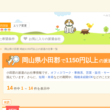
ヘル
四国版
エリア変更
た希望条件
お気に入りの派遣会社
岡山県小田郡 時給1150円以上の派遣の仕事一覧
岡山県小田郡
1150円以上
で
の派
小田郡の派遣のお仕事情報です。
オフィスワーク・事務系
、
営業・販売・サー
揃えています。さらに、
短期
・
単発
などの期間や、
職種未経験OK
などのこだ
14
1
14
件中
～
件を表示中
未読