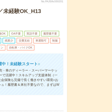
No.FAJSIfo330201
経験OK_H13
緒OK
OA不要
英語不要
履歴書不要
残業少
交費支給
車通勤可
制服
ィン
自転車・バイクOK
躍中！未経験スタート○
売・車のディーラー・スーパーマーケッ
ーで活躍中！スキルアップ支援体制（一
社会保険も完備で長く働きやすい環境○お
シュ！履歴書＆来社不要なので、まずはW