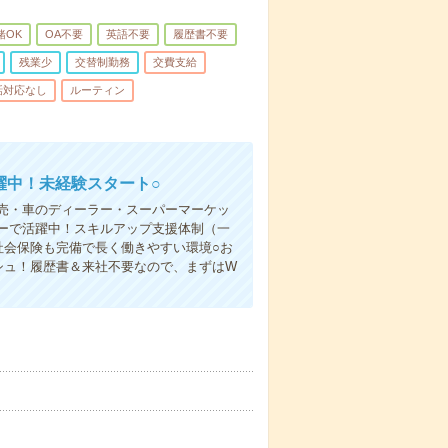
緒OK
OA不要
英語不要
履歴書不要
残業少
交替制勤務
交費支給
話対応なし
ルーティン
躍中！未経験スタート○
売・車のディーラー・スーパーマーケッ
ーで活躍中！スキルアップ支援体制（一
社会保険も完備で長く働きやすい環境○お
シュ！履歴書＆来社不要なので、まずはW