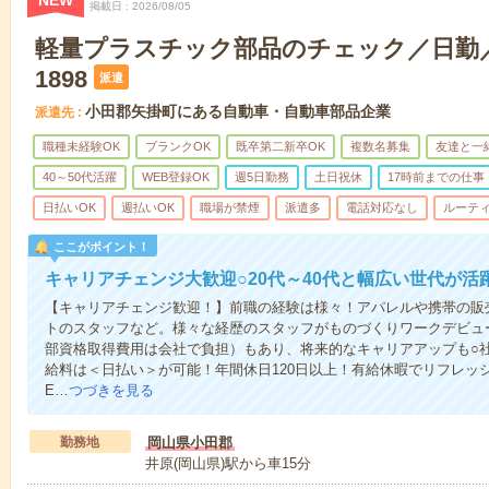
NEW
掲載日
2026/08/05
軽量プラスチック部品のチェック／日勤／未
1898
派遣
小田郡矢掛町にある自動車・自動車部品企業
派遣先
職種未経験OK
ブランクOK
既卒第二新卒OK
複数名募集
友達と一
40～50代活躍
WEB登録OK
週5日勤務
土日祝休
17時前までの仕事
日払いOK
週払いOK
職場が禁煙
派遣多
電話対応なし
ルーテ
ここがポイント！
キャリアチェンジ大歓迎○20代～40代と幅広い世代が活
【キャリアチェンジ歓迎！】前職の経験は様々！アパレルや携帯の販
トのスタッフなど。様々な経歴のスタッフがものづくりワークデビュ
部資格取得費用は会社で負担）もあり、将来的なキャリアアップも○
給料は＜日払い＞が可能！年間休日120日以上！有給休暇でリフレッ
E…
つづきを見る
勤務地
岡山県小田郡
井原(岡山県)駅から車15分