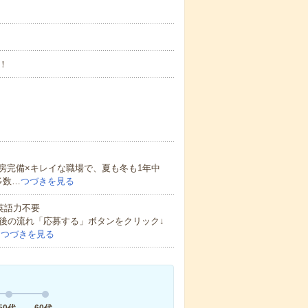
！
房完備×キレイな職場で、夏も冬も1年中
多数…
つづきを見る
 英語力不要
後の流れ「応募する」ボタンをクリック↓
…
つづきを見る
50代
60代