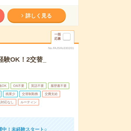
詳しく見る
一括
応募
No.FAJSIfo330201
験OK！2交替_
緒OK
OA不要
英語不要
履歴書不要
残業少
交替制勤務
交費支給
話対応なし
ルーティン
躍中！未経験スタート○