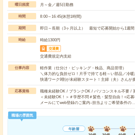
曜日頻度
月～金／週5日勤務
時間
8:00～16:45(休憩1時間)
期間
即日～長期（3ヶ月以上） 最短で応募開始から1週間
時給
時給1300円
交通費
交通費規定内支給
仕事内容
軽作業（仕分け・ピッキング・検品、商品管理）
＼体力的な負担ゼロ！片手で持てる軽～い部品／冷暖
快適ワーク9割が未経験スタート！主婦（夫）さんが
応募資格
職種未経験OK / ブランクOK / パソコンスキル不要 /
＜未経験OK！＞＃学歴不問＃髪色・髪型自由！○応募
メールにてweb登録のご案内↓担当よりご希望条件の
職場の雰囲気
年齢層
20代
30代
40代