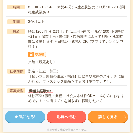
8：00～16：45（休憩45分）※生産状況により月10～20時間
時間
程度残業あり
3か月以上
期間
時給1200円 月収23.1万円以上可 ※内訳／時給1200円×8時間
時給
×21日＋残業手当 ※繁忙期・閑散期等によって月収・残業時
間は変動します ＊日払い・仮払いOK（アプリでカンタン申
請！）
交通費
支給（規定あり）
製造（組立・加工）
仕事内容
【軽いプラ部品の組立・検品】自動車や電気のスイッチに使
われる、プラスチック部品を作るお仕事です。▼仕…
職種未経験OK
応募資格
経験不問※職種・業種・社会人未経験OK▼こんな方におすす
めです！・生活リズムを崩さずに転職したい方・…
気になる!
応募へ進む
詳しく見る
派遣会社
株式会社日本ケイテム