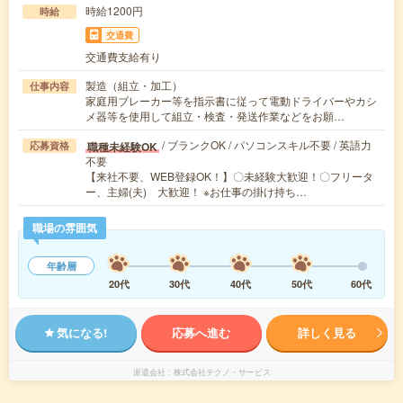
時給1200円
時給
交通費
交通費支給有り
製造（組立・加工）
仕事内容
家庭用ブレーカー等を指示書に従って電動ドライバーやカシ
メ器等を使用して組立・検査・発送作業などをお願…
/ ブランクOK / パソコンスキル不要 / 英語力
職種未経験OK
応募資格
不要
【来社不要、WEB登録OK！】〇未経験大歓迎！〇フリータ
ー、主婦(夫) 大歓迎！ ※お仕事の掛け持ち…
職場の雰囲気
年齢層
20代
30代
40代
50代
60代
気になる!
応募へ進む
詳しく見る
派遣会社
株式会社テクノ・サービス