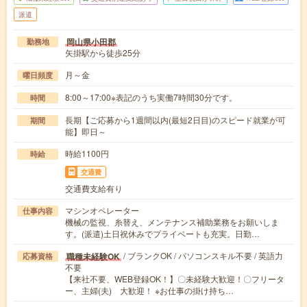
派遣
岡山県小田郡
勤務地
矢掛駅から徒歩25分
月～金
曜日頻度
8:00～17:00※表記のうち実働7時間30分です。
時間
長期【ご応募から1週間以内(最短2日目)のスピード就業が可
期間
能】即日～
時給1100円
時給
交通費
交通費支給有り
マシンオペレーター
仕事内容
機械の監視、糸替え、メンテナンス補助業務をお願いしま
す。(派遣)土日祝休みでプライベートも充実。日勤…
/ ブランクOK / パソコンスキル不要 / 英語力
職種未経験OK
応募資格
不要
【来社不要、WEB登録OK！】〇未経験大歓迎！〇フリータ
ー、主婦(夫) 大歓迎！ ※お仕事の掛け持ち…