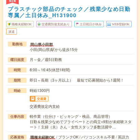
NEW
プラスチック部品のチェック／残業少なめ日勤
専属／土日休み_H131900
職種未経験OK
交通費別途支給あり
土日祝日が休み
WEB登録OK
派遣
岡山県小田郡
勤務地
小田(岡山県)駅から徒歩15分
月～金／週5日勤務
曜日頻度
8:00～16:45(休憩1時間)
時間
即日～長期（3ヶ月以上） 最短で応募開始から1週間！
期間
時給1300円
時給
交通費
交通費規定内支給
軽作業（仕分け・ピッキング・検品、商品管理）
仕事内容
日勤＆残業少なめでプライベートとの両立○9割が未経験スタ
ート！主婦（夫）さん・女性スタッフ多数活躍中…
/ ブランクOK / パソコンスキル不要 / 英語力
職種未経験OK
応募資格