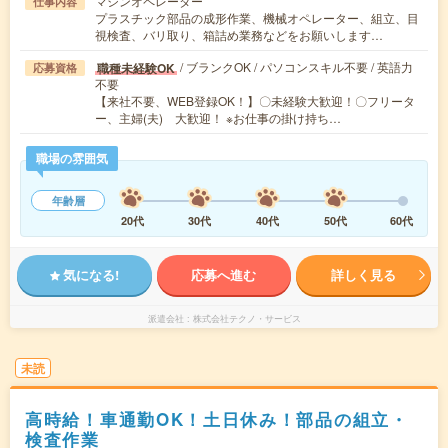
マシンオペレーター
仕事内容
プラスチック部品の成形作業、機械オペレーター、組立、目
視検査、バリ取り、箱詰め業務などをお願いします…
/ ブランクOK / パソコンスキル不要 / 英語力
職種未経験OK
応募資格
不要
【来社不要、WEB登録OK！】〇未経験大歓迎！〇フリータ
ー、主婦(夫) 大歓迎！ ※お仕事の掛け持ち…
職場の雰囲気
年齢層
20代
30代
40代
50代
60代
気になる!
応募へ進む
詳しく見る
派遣会社
株式会社テクノ・サービス
未読
高時給！車通勤OK！土日休み！部品の組立・
検査作業