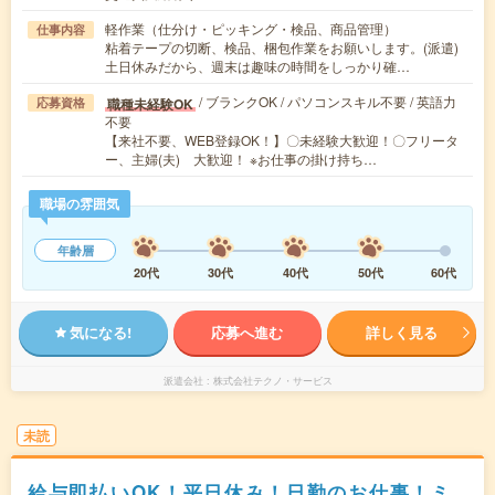
軽作業（仕分け・ピッキング・検品、商品管理）
仕事内容
粘着テープの切断、検品、梱包作業をお願いします。(派遣)
土日休みだから、週末は趣味の時間をしっかり確…
/ ブランクOK / パソコンスキル不要 / 英語力
職種未経験OK
応募資格
不要
【来社不要、WEB登録OK！】〇未経験大歓迎！〇フリータ
ー、主婦(夫) 大歓迎！ ※お仕事の掛け持ち…
職場の雰囲気
年齢層
20代
30代
40代
50代
60代
気になる!
応募へ進む
詳しく見る
派遣会社
株式会社テクノ・サービス
未読
給与即払いOK！平日休み！日勤のお仕事！ミ