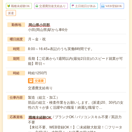
職種未経験OK
交通費別途支給あり
土日祝日が休み
WEB登録OK
派遣
岡山県小田郡
勤務地
小田(岡山県)駅から車6分
月～金・祝
曜日頻度
8:00～16:45※表記のうち実働8時間です。
時間
長期【ご応募から1週間以内(最短2日目)のスピード就業が可
期間
能】即日～
時給1250円
時給
交通費
交通費支給有り
製造（組立・加工）
仕事内容
部品の組立・検査作業をお願いします。(派遣)20、30代の女
性の方々が多く活躍中の職場！綺麗な職場で…
/ ブランクOK / パソコンスキル不要 / 英語力
職種未経験OK
応募資格
不要
【来社不要、WEB登録OK！】〇未経験大歓迎！〇フリータ
ー、主婦(夫) 大歓迎！ ※お仕事の掛け持ち…