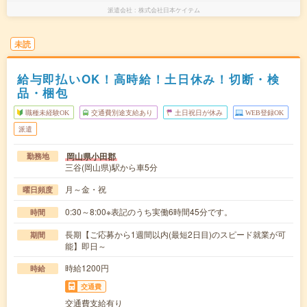
派遣会社
株式会社日本ケイテム
未読
給与即払いOK！高時給！土日休み！切断・検
品・梱包
職種未経験OK
交通費別途支給あり
土日祝日が休み
WEB登録OK
派遣
岡山県小田郡
勤務地
三谷(岡山県)駅から車5分
月～金・祝
曜日頻度
0:30～8:00※表記のうち実働6時間45分です。
時間
長期【ご応募から1週間以内(最短2日目)のスピード就業が可
期間
能】即日～
時給1200円
時給
交通費
交通費支給有り