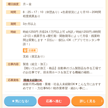
月～金
曜日頻度
8：25～17：10（休憩あり）※生産状況により月10～20時間
時間
程度残業あり
3か月以上
期間
時給1250円 月収24.1万円以上可 ※内訳／時給1250円×8時間
時給
×21日＋残業手当 ※繁忙期・閑散期等によって月収・残業時
間は変動します ＊日払い・仮払いOK（アプリでカンタン申
請！）
交通費
支給（規定あり）
製造（組立・加工）
仕事内容
【軽いゴムの加工・検品】自動車のゴム製部品を作る工場で
のお仕事です。排水用ホースを加工する機械の補助…
職種未経験OK
応募資格
経験不問※職種・業種・社会人未経験OK▼こんな方におすす
めです！・力仕事NG！軽作業希望・細かい事に…
気になる!
応募へ進む
詳しく見る