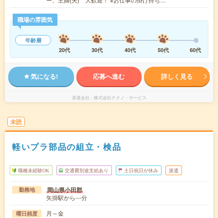
職場の雰囲気
年齢層
20代
30代
40代
50代
60代
気になる!
応募へ進む
詳しく見る
派遣会社
株式会社テクノ・サービス
未読
軽いプラ部品の組立・検品
職種未経験OK
交通費別途支給あり
土日祝日が休み
派遣
岡山県小田郡
勤務地
矢掛駅から---分
月～金
曜日頻度