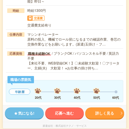
能】即日～
時給1300円
時給
交通費
交通費支給有り
マシンオペレーター
仕事内容
原料の投入、機械でロール状になるまでの確認作業、巻芯の
交換作業などをお願いします。(派遣)玉掛け・フ…
/ ブランクOK / パソコンスキル不要 / 英語力
職種未経験OK
応募資格
不要
【来社不要、WEB登録OK！】〇未経験大歓迎！〇フリータ
ー、主婦(夫) 大歓迎！ ※お仕事の掛け持ち…
職場の雰囲気
年齢層
20代
30代
40代
50代
60代
気になる!
応募へ進む
詳しく見る
派遣会社
株式会社テクノ・サービス