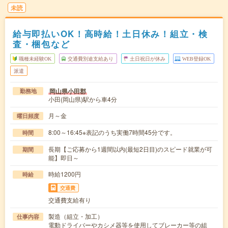
未読
給与即払いOK！高時給！土日休み！組立・検
査・梱包など
職種未経験OK
交通費別途支給あり
土日祝日が休み
WEB登録OK
派遣
岡山県小田郡
勤務地
小田(岡山県)駅から車4分
月～金
曜日頻度
8:00～16:45※表記のうち実働7時間45分です。
時間
長期【ご応募から1週間以内(最短2日目)のスピード就業が可
期間
能】即日～
時給1200円
時給
交通費
交通費支給有り
製造（組立・加工）
仕事内容
電動ドライバーやカシメ器等を使用してブレーカー等の組