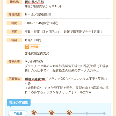
岡山県小田郡
勤務地
井原(岡山県)駅から車15分
月～金／週5日勤務
曜日頻度
8:00～16:45(休憩1時間)
時間
即日～長期（3ヶ月以上） 最短で応募開始から1週間！
期間
時給1300円
時給
交通費
交通費規定内支給
その他事務系
仕事内容
プラスチック製の自動車部品製造工場での品質管理（工場事
務）のお仕事です！品質検査の結果のデータ入力を…
/ ブランクOK / パソコンスキル不要 / 英語力
職種未経験OK
応募資格
不要
＜未経験OK！＞＃学歴不問＃髪色・髪型自由！○応募後の流
れ「応募する」ボタンをクリック↓メールにてw…
職場の雰囲気
年齢層