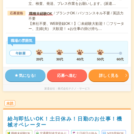
立、検査、発送、プレス作業をお願いします。(派遣…
/ ブランクOK / パソコンスキル不要 / 英語力
職種未経験OK
応募資格
不要
【来社不要、WEB登録OK！】〇未経験大歓迎！〇フリータ
ー、主婦(夫) 大歓迎！ ※お仕事の掛け持ち…
職場の雰囲気
年齢層
20代
30代
40代
50代
60代
気になる!
応募へ進む
詳しく見る
派遣会社
株式会社テクノ・サービス
未読
給与即払いOK！土日休み！日勤のお仕事！機
械オペレーター
職種未経験OK
交通費別途支給あり
土日祝日が休み
WEB登録OK