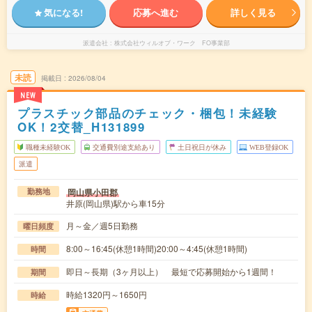
気になる!
応募へ進む
詳しく見る
派遣会社
株式会社ウィルオブ・ワーク FO事業部
未読
掲載日
2026/08/04
NEW
プラスチック部品のチェック・梱包！未経験
OK！2交替_H131899
職種未経験OK
交通費別途支給あり
土日祝日が休み
WEB登録OK
派遣
岡山県小田郡
勤務地
井原(岡山県)駅から車15分
月～金／週5日勤務
曜日頻度
8:00～16:45(休憩1時間)20:00～4:45(休憩1時間)
時間
即日～長期（3ヶ月以上） 最短で応募開始から1週間！
期間
時給1320円～1650円
時給