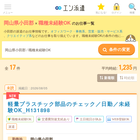
メニュー
気になる!
ログイン
検索
岡山県小田郡
×
職種未経験OK
のお仕事一覧
小田郡の派遣のお仕事情報です。
オフィスワーク・事務系
、
営業・販売・サービス系
、
クリエイティブ系
などのお仕事を取り揃えています。職種未経験OKの条件の他に、
交通費別途支給あり
、
友だちと一緒の応募OK
、
週4日勤務
などのこだわり条件も取り
揃えています。
条件の変更
岡山県小田郡 / 職種未経験OK
17
1,235
全
件
平均時給:
円
時給順
新着順
未読
掲載日
2026/08/05
NEW
軽量プラスチック部品のチェック／日勤／未経
験OK_H131898
職種未経験OK
交通費別途支給あり
土日祝日が休み
WEB登録OK
派遣
岡山県小田郡
勤務地