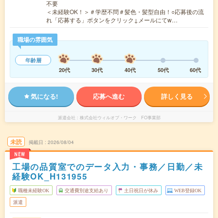
不要
＜未経験OK！＞＃学歴不問＃髪色・髪型自由！○応募後の流
れ「応募する」ボタンをクリック↓メールにてw…
職場の雰囲気
年齢層
20代
30代
40代
50代
60代
気になる!
応募へ進む
詳しく見る
派遣会社
株式会社ウィルオブ・ワーク FO事業部
未読
掲載日
2026/08/04
NEW
工場の品質室でのデータ入力・事務／日勤／未
経験OK_H131955
職種未経験OK
交通費別途支給あり
土日祝日が休み
WEB登録OK
派遣