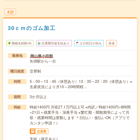
未読
30ｃｍのゴム加工
職種未経験OK
交通費別途支給あり
土日祝日が休み
派遣
岡山県小田郡
勤務地
矢掛駅から---分
交替制
曜日頻度
5：00～13：45（休憩あり）13：35～22：20（休憩あり）※
時間
生産状況により月10～20時間程…
3か月以上
期間
時給1400円 月収27.1万円以上可 ※内訳／時給1400円×8時間
時給
×21日＋残業手当・深夜手当 ※繁忙期・閑散期等によって月
収・残業時間は変動します ＊日払い・仮払いOK（アプリで
カンタン申請！）
交通費
支給（規定あり）