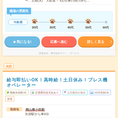
ー、主婦(夫) 大歓迎！ ※お仕事の掛け持ち…
職場の雰囲気
年齢層
20代
30代
40代
50代
60代
気になる!
応募へ進む
詳しく見る
派遣会社
株式会社テクノ・サービス
未読
給与即払いOK！高時給！土日休み！プレス機
オペレーター
職種未経験OK
交通費別途支給あり
土日祝日が休み
WEB登録OK
派遣
岡山県小田郡
勤務地
矢掛駅から車4分