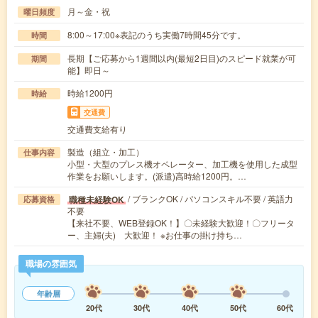
月～金・祝
曜日頻度
8:00～17:00※表記のうち実働7時間45分です。
時間
長期【ご応募から1週間以内(最短2日目)のスピード就業が可
期間
能】即日～
時給1200円
時給
交通費
交通費支給有り
製造（組立・加工）
仕事内容
小型・大型のプレス機オペレーター、加工機を使用した成型
作業をお願いします。(派遣)高時給1200円。…
/ ブランクOK / パソコンスキル不要 / 英語力
職種未経験OK
応募資格
不要
【来社不要、WEB登録OK！】〇未経験大歓迎！〇フリータ
ー、主婦(夫) 大歓迎！ ※お仕事の掛け持ち…
職場の雰囲気
年齢層
20代
30代
40代
50代
60代