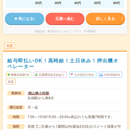
20代
30代
40代
50代
60代
気になる!
応募へ進む
詳しく見る
派遣会社
株式会社ウィルオブ・ワーク FO事業部
未読
給与即払いOK！高時給！土日休み！押出機オ
ペレーター
職種未経験OK
交通費別途支給あり
土日祝日が休み
WEB登録OK
派遣
岡山県小田郡
勤務地
矢掛駅から車8分
月～金
曜日頻度
7:00～15:0015:00～23:00※表記のうち実働7時間です。
時間
長期【ご応募から1週間以内(最短2日目)のスピード就業が可
期間