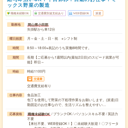
ックス野菜の製造
職種未経験OK
交通費別途支給あり
WEB登録OK
派遣
岡山県小田郡
勤務地
矢掛駅から車12分
月～金・土・日・祝 ※シフト制
曜日頻度
8:50～18:00※表記のうち実働8時間です。
時間
長期【ご応募から1週間以内(最短2日目)のスピード就業が可
期間
能】即日～
時給1100円
時給
交通費
交通費支給有り
食品加工
仕事内容
包丁を使用して野菜の下処理作業をお願いします。(派遣)日
勤固定のお仕事なので、生活リズムを整えやすい…
/ ブランクOK / パソコンスキル不要 / 英語力
職種未経験OK
応募資格
不要
【来社不要、WEB登録OK！】〇未経験大歓迎！〇フリータ