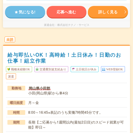
気になる!
応募へ進む
詳しく見る
派遣会社
株式会社テクノ・サービス
未読
給与即払いOK！高時給！土日休み！日勤のお
仕事！組立作業
職種未経験OK
交通費別途支給あり
土日祝日が休み
WEB登録OK
派遣
岡山県小田郡
勤務地
小田(岡山県)駅から車4分
月～金
曜日頻度
8:00～16:45※表記のうち実働7時間45分です。
時間
長期【ご応募から1週間以内(最短2日目)のスピード就業が可
期間
能】即日～