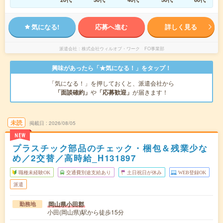
気になる!
応募へ進む
詳しく見る
派遣会社
株式会社ウィルオブ・ワーク FO事業部
興味があったら「★気になる！」をタップ！
「気になる！」を押しておくと、派遣会社から
「面談確約」
や
「応募歓迎」
が届きます！
未読
掲載日
2026/08/05
NEW
プラスチック部品のチェック・梱包＆残業少な
め／2交替／高時給_H131897
職種未経験OK
交通費別途支給あり
土日祝日が休み
WEB登録OK
派遣
岡山県小田郡
勤務地
小田(岡山県)駅から徒歩15分