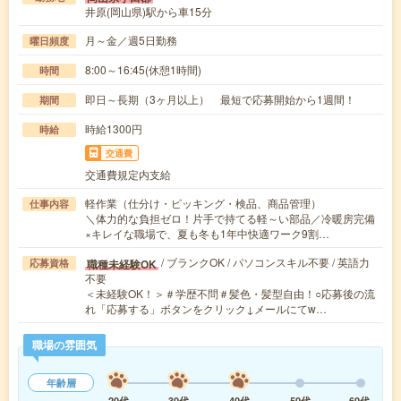
井原(岡山県)駅から車15分
月～金／週5日勤務
曜日頻度
8:00～16:45(休憩1時間)
時間
即日～長期（3ヶ月以上） 最短で応募開始から1週間！
期間
時給1300円
時給
交通費
交通費規定内支給
軽作業（仕分け・ピッキング・検品、商品管理）
仕事内容
＼体力的な負担ゼロ！片手で持てる軽～い部品／冷暖房完備
×キレイな職場で、夏も冬も1年中快適ワーク9割…
/ ブランクOK / パソコンスキル不要 / 英語力
職種未経験OK
応募資格
不要
＜未経験OK！＞＃学歴不問＃髪色・髪型自由！○応募後の流
れ「応募する」ボタンをクリック↓メールにてw…
職場の雰囲気
年齢層
20代
30代
40代
50代
60代