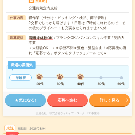
交通費
交通費規定内支給
軽作業（仕分け・ピッキング・検品、商品管理）
仕事内容
2交替でしっかり稼げます！日勤は17時前に終わるので、そ
の後のプライベートも充実させられますよ○＼体…
/ ブランクOK / パソコンスキル不要 / 英語力
職種未経験OK
応募資格
不要
＜未経験OK！＞＃学歴不問＃髪色・髪型自由！○応募後の流
れ「応募する」ボタンをクリック↓メールにてw…
職場の雰囲気
年齢層
20代
30代
40代
50代
60代
気になる!
応募へ進む
詳しく見る
派遣会社
株式会社ウィルオブ・ワーク FO事業部
未読
掲載日
2026/08/04