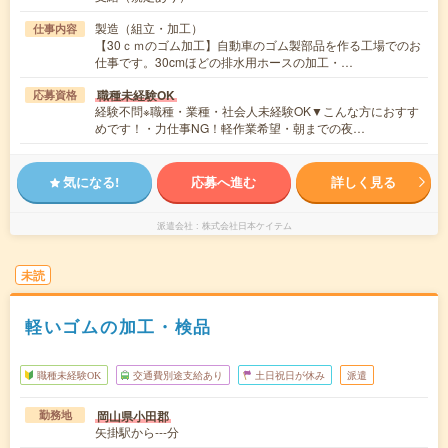
製造（組立・加工）
仕事内容
【30ｃｍのゴム加工】自動車のゴム製部品を作る工場でのお
仕事です。30cmほどの排水用ホースの加工・…
職種未経験OK
応募資格
経験不問※職種・業種・社会人未経験OK▼こんな方におすす
めです！・力仕事NG！軽作業希望・朝までの夜…
気になる!
応募へ進む
詳しく見る
派遣会社
株式会社日本ケイテム
未読
軽いゴムの加工・検品
職種未経験OK
交通費別途支給あり
土日祝日が休み
派遣
岡山県小田郡
勤務地
矢掛駅から---分