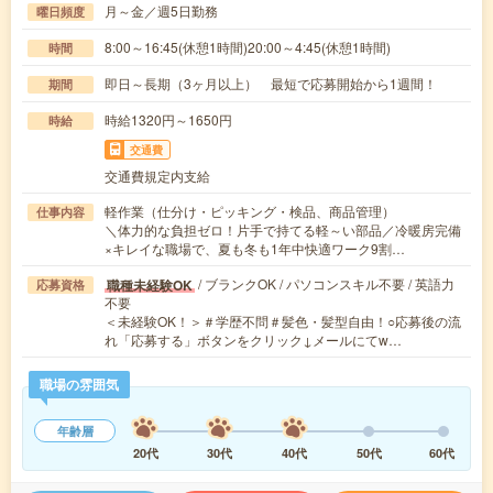
月～金／週5日勤務
曜日頻度
8:00～16:45(休憩1時間)20:00～4:45(休憩1時間)
時間
即日～長期（3ヶ月以上） 最短で応募開始から1週間！
期間
時給1320円～1650円
時給
交通費
交通費規定内支給
軽作業（仕分け・ピッキング・検品、商品管理）
仕事内容
＼体力的な負担ゼロ！片手で持てる軽～い部品／冷暖房完備
×キレイな職場で、夏も冬も1年中快適ワーク9割…
/ ブランクOK / パソコンスキル不要 / 英語力
職種未経験OK
応募資格
不要
＜未経験OK！＞＃学歴不問＃髪色・髪型自由！○応募後の流
れ「応募する」ボタンをクリック↓メールにてw…
職場の雰囲気
年齢層
20代
30代
40代
50代
60代