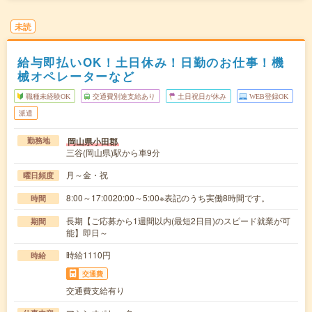
未読
給与即払いOK！土日休み！日勤のお仕事！機
械オペレーターなど
職種未経験OK
交通費別途支給あり
土日祝日が休み
WEB登録OK
派遣
岡山県小田郡
勤務地
三谷(岡山県)駅から車9分
月～金・祝
曜日頻度
8:00～17:0020:00～5:00※表記のうち実働8時間です。
時間
長期【ご応募から1週間以内(最短2日目)のスピード就業が可
期間
能】即日～
時給1110円
時給
交通費
交通費支給有り