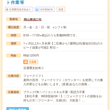
ト作業等
交通費別途支給あり
WEB登録OK
派遣
岡山県浅口市
勤務地
月～金・土・日・祝 ※シフト制
曜日頻度
8:00～17:00※表記のうち実働8時間です。
時間
1ヶ月以上3ヶ月未満【ご応募から1週間以内(最短2日目)のス
期間
ピード就業が可能】即日～
時給1200円
時給
交通費
交通費支給有り
フォークリフト
仕事内容
麦稈の洗浄、フォークリフト（カウンター）を使用しての搬
入作業などをお願いします。(派遣)あなたの資格…
ブランクOK / パソコンスキル不要 / 英語力不要
応募資格
【来社不要、WEB登録OK！】〇フォークリフトの資格をお
持ちの方〇フリーター、主婦(夫) 大歓迎！ …