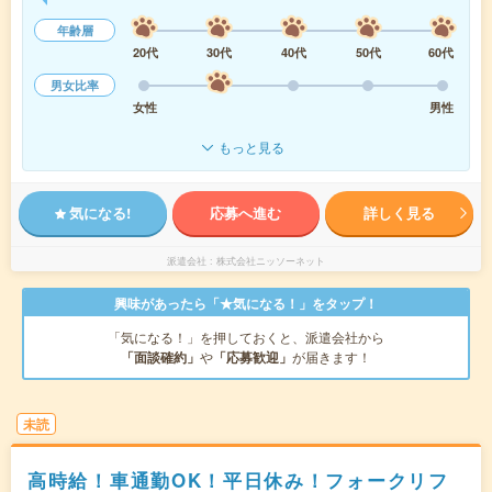
年齢層
20代
30代
40代
50代
60代
男女比率
女性
男性
もっと見る
気になる!
応募へ進む
詳しく見る
派遣会社
株式会社ニッソーネット
興味があったら「★気になる！」をタップ！
「気になる！」を押しておくと、派遣会社から
「面談確約」
や
「応募歓迎」
が届きます！
未読
高時給！車通勤OK！平日休み！フォークリフ