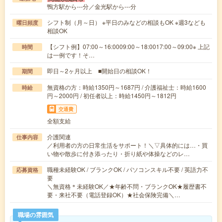
鴨方駅から---分／金光駅から---分
シフト制（月～日） ※平日のみなどの相談もOK ※週3なども
曜日頻度
相談OK
【シフト例】07:00～16:0009:00～18:0017:00～09:00※ 上記
時間
は一例です！そ…
即日～2ヶ月以上 ■開始日の相談OK！
期間
無資格の方：時給1350円～1687円 / 介護福祉士：時給1600
時給
円～2000円 / 初任者以上：時給1450円～1812円
交通費
全額支給
介護関連
仕事内容
／利用者の方の日常生活をサポート！＼▽具体的には…・買
い物や散歩に付き添ったり・折り紙や体操などのレ…
職種未経験OK / ブランクOK / パソコンスキル不要 / 英語力不
応募資格
要
＼無資格＊未経験OK／★年齢不問・ブランクOK★履歴書不
要・来社不要（電話登録OK）★社会保険完備＼…
職場の雰囲気