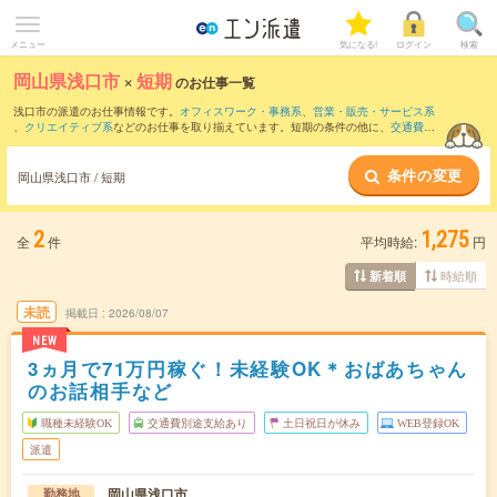
メニュー
気になる!
ログイン
検索
岡山県浅口市
×
短期
のお仕事一覧
浅口市の派遣のお仕事情報です。
オフィスワーク・事務系
、
営業・販売・サービス系
、
クリエイティブ系
などのお仕事を取り揃えています。短期の条件の他に、
交通費別
途支給あり
、
職種未経験OK
、
友だちと一緒の応募OK
などでもお探し頂けます。
条件の変更
岡山県浅口市 / 短期
2
1,275
全
件
平均時給:
円
時給順
新着順
未読
掲載日
2026/08/07
NEW
3ヵ月で71万円稼ぐ！未経験OK＊おばあちゃん
のお話相手など
職種未経験OK
交通費別途支給あり
土日祝日が休み
WEB登録OK
派遣
岡山県浅口市
勤務地