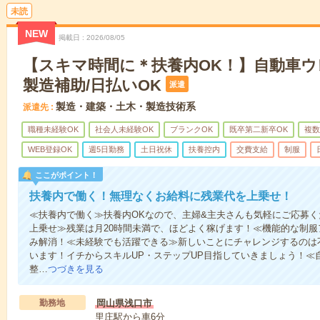
未読
NEW
掲載日
2026/08/05
【スキマ時間に＊扶養内OK！】自動車
製造補助/日払いOK
派遣
製造・建築・土木・製造技術系
派遣先
職種未経験OK
社会人未経験OK
ブランクOK
既卒第二新卒OK
複数
WEB登録OK
週5日勤務
土日祝休
扶養控内
交費支給
制服
ここがポイント！
扶養内で働く！無理なくお給料に残業代を上乗せ！
≪扶養内で働く≫扶養内OKなので、主婦&主夫さんも気軽にご応募
上乗せ≫残業は月20時間未満で、ほどよく稼げます！≪機能的な制
み解消！≪未経験でも活躍できる≫新しいことにチャレンジするのは
います！イチからスキルUP・ステップUP目指していきましょう！≪
整…
つづきを見る
勤務地
岡山県浅口市
里庄駅から車6分