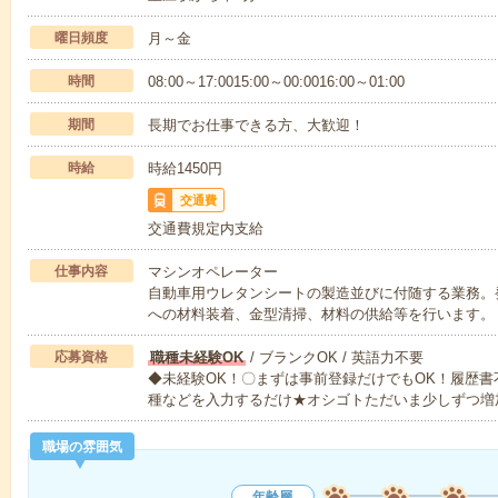
曜日頻度
月～金
時間
08:00～17:0015:00～00:0016:00～01:00
期間
長期でお仕事できる方、大歓迎！
時給
時給1450円
交通費
交通費規定内支給
仕事内容
マシンオペレーター
自動車用ウレタンシートの製造並びに付随する業務。
への材料装着、金型清掃、材料の供給等を行います。
応募資格
職種未経験OK
/ ブランクOK / 英語力不要
◆未経験OK！〇まずは事前登録だけでもOK！履歴
種などを入力するだけ★オシゴトただいま少しずつ増
職場の雰囲気
年齢層