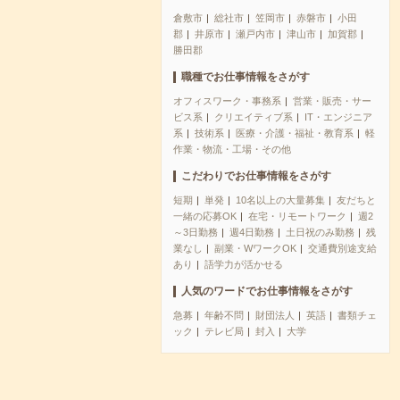
倉敷市
総社市
笠岡市
赤磐市
小田
郡
井原市
瀬戸内市
津山市
加賀郡
勝田郡
職種でお仕事情報をさがす
オフィスワーク・事務系
営業・販売・サー
ビス系
クリエイティブ系
IT・エンジニア
系
技術系
医療・介護・福祉・教育系
軽
作業・物流・工場・その他
こだわりでお仕事情報をさがす
短期
単発
10名以上の大量募集
友だちと
一緒の応募OK
在宅・リモートワーク
週2
～3日勤務
週4日勤務
土日祝のみ勤務
残
業なし
副業・WワークOK
交通費別途支給
あり
語学力が活かせる
人気のワードでお仕事情報をさがす
急募
年齢不問
財団法人
英語
書類チェ
ック
テレビ局
封入
大学