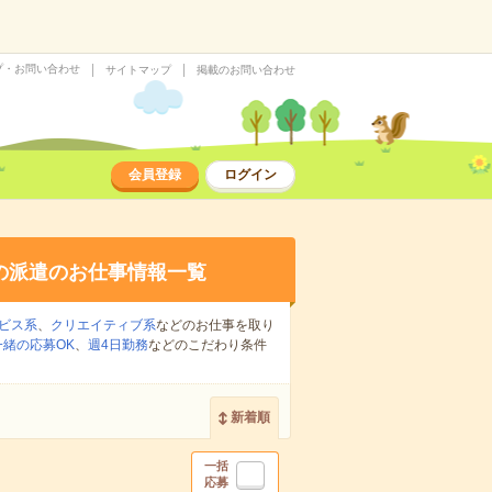
プ・お問い合わせ
サイトマップ
掲載のお問い合わせ
会員登録
ログイン
の派遣のお仕事情報一覧
ビス系
、
クリエイティブ系
などのお仕事を取り
緒の応募OK
、
週4日勤務
などのこだわり条件
新着順
一括
応募