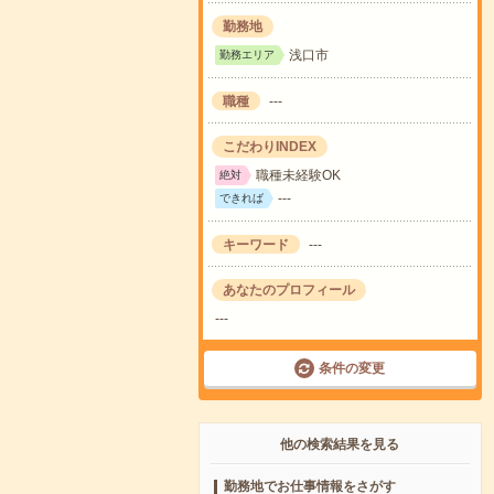
勤務地
浅口市
勤務エリア
職種
---
こだわりINDEX
職種未経験OK
絶対
---
できれば
キーワード
---
あなたのプロフィール
---
条件の変更
他の検索結果を見る
勤務地でお仕事情報をさがす