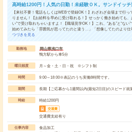
高時給1200円！人気の日勤！未経験ＯＫ。サンドイッチ
【来社不要！電話もしくはWEBで登録OK！】わざわざ会場まで行っ
りません！【お給料を早めに受け取れる！】せっかく働き始めても、
い”で受け取れちゃいますよ！【職場見学OK！】これ、“ある”と“な
始めてみたら「雰囲気が思ってたのと違う…」「想像してたのより仕
つづきを見る
勤務地
岡山県浅口市
鴨方駅から車5分
曜日頻度
月～金・土・日・祝 ※シフト制
時間
9:00～18:00※表記のうち実働8時間です。
期間
長期【ご応募から1週間以内(最短2日目)のスピード就
時給
時給1200円
交通費
交通費支給有り
仕事内容
食品加工