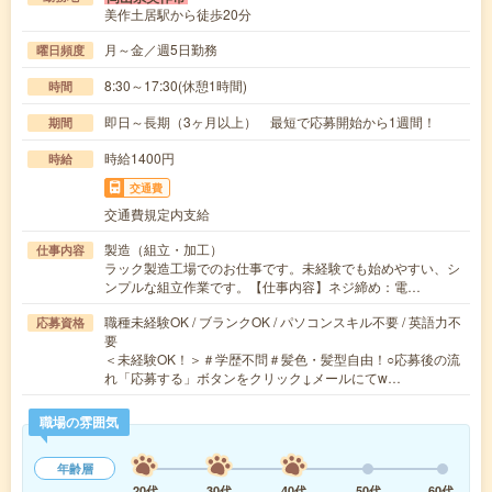
美作土居駅から徒歩20分
月～金／週5日勤務
曜日頻度
8:30～17:30(休憩1時間)
時間
即日～長期（3ヶ月以上） 最短で応募開始から1週間！
期間
時給1400円
時給
交通費
交通費規定内支給
製造（組立・加工）
仕事内容
ラック製造工場でのお仕事です。未経験でも始めやすい、シ
ンプルな組立作業です。【仕事内容】ネジ締め：電…
職種未経験OK / ブランクOK / パソコンスキル不要 / 英語力不
応募資格
要
＜未経験OK！＞＃学歴不問＃髪色・髪型自由！○応募後の流
れ「応募する」ボタンをクリック↓メールにてw…
職場の雰囲気
年齢層
20代
30代
40代
50代
60代