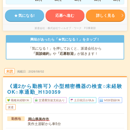
気になる!
応募へ進む
詳しく見る
派遣会社
株式会社ウィルオブ・ワーク FO事業部
興味があったら「★気になる！」をタップ！
「気になる！」を押しておくと、派遣会社から
「面談確約」
や
「応募歓迎」
が届きます！
未読
掲載日
2026/08/02
《週2から勤務可》小型精密機器の検査○未経験
OK○車通勤_H130359
職種未経験OK
交通費別途支給あり
土日祝日が休み
WEB登録OK
派遣
岡山県美作市
勤務地
美作土居駅から車5分