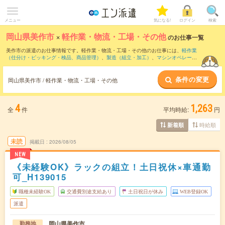
メニュー
気になる!
ログイン
検索
岡山県美作市
×
軽作業・物流・工場・その他
のお仕事一覧
美作市の派遣のお仕事情報です。軽作業・物流・工場・その他のお仕事には、
軽作業
（仕分け・ピッキング・検品、商品管理）
、
製造（組立・加工）
、
マシンオペレータ
ー
などがあります。さらに、
短期
・
単発
などの期間や、
職種未経験OK
などのこだわり
条件で絞り込んでいただけます。
条件の変更
岡山県美作市 / 軽作業・物流・工場・その他
4
1,263
全
件
平均時給:
円
時給順
新着順
未読
掲載日
2026/08/05
NEW
《未経験OK》ラックの組立！土日祝休×車通勤
可_H139015
職種未経験OK
交通費別途支給あり
土日祝日が休み
WEB登録OK
派遣
岡山県美作市
勤務地