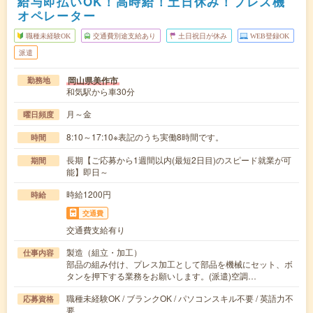
給与即払いOK！高時給！土日休み！プレス機
オペレーター
職種未経験OK
交通費別途支給あり
土日祝日が休み
WEB登録OK
派遣
岡山県美作市
勤務地
和気駅から車30分
月～金
曜日頻度
8:10～17:10※表記のうち実働8時間です。
時間
長期【ご応募から1週間以内(最短2日目)のスピード就業が可
期間
能】即日～
時給1200円
時給
交通費
交通費支給有り
製造（組立・加工）
仕事内容
部品の組み付け、プレス加工として部品を機械にセット、ボ
タンを押下する業務をお願いします。(派遣)空調…
職種未経験OK / ブランクOK / パソコンスキル不要 / 英語力不
応募資格
要