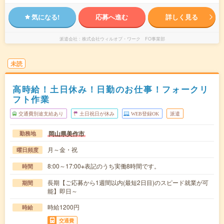
気になる!
応募へ進む
詳しく見る
派遣会社
株式会社ウィルオブ・ワーク FO事業部
未読
高時給！土日休み！日勤のお仕事！フォークリ
フト作業
交通費別途支給あり
土日祝日が休み
WEB登録OK
派遣
岡山県美作市
勤務地
月～金・祝
曜日頻度
8:00～17:00※表記のうち実働8時間です。
時間
長期【ご応募から1週間以内(最短2日目)のスピード就業が可
期間
能】即日～
時給1200円
時給
交通費