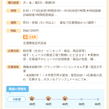
月～金／週2日～勤務OK
曜日頻度
8:30～17:30(休憩1時間)9:00～16:00(休憩1時間)▼時短勤務
時間
詳細前後1時間程度相談…
即日～長期（3ヶ月以上） 最短で応募開始から1週間！
期間
時給1250円
時給
交通費
交通費規定内支給
軽作業（仕分け・ピッキング・検品、商品管理）
仕事内容
端子・ヒューズの製造工場で勤務いただきます！▼業務内
容・圧着端子やヒューズの目視検査・製品の包装、梱…
職種未経験OK / ブランクOK / パソコンスキル不要 / 英語力不
応募資格
要
＜未経験OK！＞＃学歴不問＃髪色・髪型自由！○応募後の流
れ「応募する」ボタンをクリック↓メールにてw…
職場の雰囲気
年齢層
20代
30代
40代
50代
60代