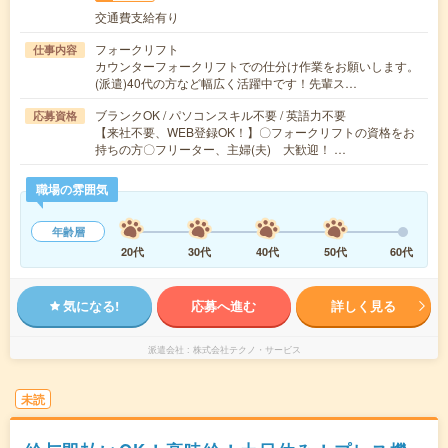
交通費支給有り
フォークリフト
仕事内容
カウンターフォークリフトでの仕分け作業をお願いします。
(派遣)40代の方など幅広く活躍中です！先輩ス…
ブランクOK / パソコンスキル不要 / 英語力不要
応募資格
【来社不要、WEB登録OK！】〇フォークリフトの資格をお
持ちの方〇フリーター、主婦(夫) 大歓迎！ …
職場の雰囲気
年齢層
20代
30代
40代
50代
60代
気になる!
応募へ進む
詳しく見る
派遣会社
株式会社テクノ・サービス
未読