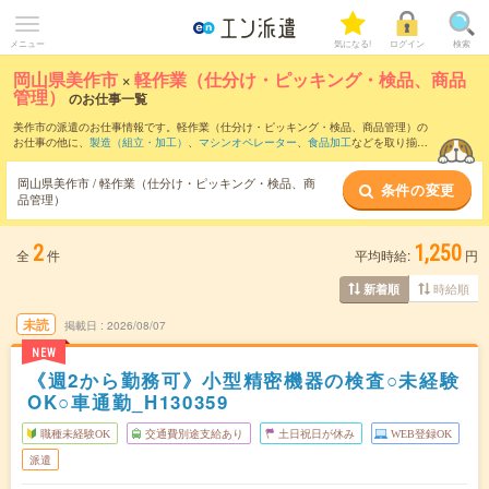
メニュー
気になる!
ログイン
検索
岡山県美作市
×
軽作業（仕分け・ピッキング・検品、商品
管理）
のお仕事一覧
美作市の派遣のお仕事情報です。軽作業（仕分け・ピッキング・検品、商品管理）の
お仕事の他に、
製造（組立・加工）
、
マシンオペレーター
、
食品加工
などを取り揃え
ています。さらに、
短期
・
単発
などの期間や、
職種未経験OK
などのこだわり条件で絞
り込んでいただけます。職種辞典：
軽作業（仕分け・ピッキング・検品、商品管理）
岡山県美作市 / 軽作業（仕分け・ピッキング・検品、商
条件の変更
のお仕事とは？とは？
品管理）
2
1,250
全
件
平均時給:
円
時給順
新着順
未読
掲載日
2026/08/07
NEW
《週2から勤務可》小型精密機器の検査○未経験
OK○車通勤_H130359
職種未経験OK
交通費別途支給あり
土日祝日が休み
WEB登録OK
派遣