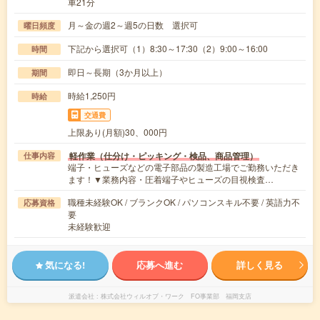
車21分
月～金の週2～週5の日数 選択可
曜日頻度
下記から選択可（1）8:30～17:30（2）9:00～16:00
時間
即日～長期（3か月以上）
期間
時給1,250円
時給
交通費
上限あり(月額)30、000円
軽作業（仕分け・ピッキング・検品、商品管理）
仕事内容
端子・ヒューズなどの電子部品の製造工場でご勤務いただき
ます！▼業務内容・圧着端子やヒューズの目視検査…
職種未経験OK / ブランクOK / パソコンスキル不要 / 英語力不
応募資格
要
未経験歓迎
気になる!
応募へ進む
詳しく見る
派遣会社
株式会社ウィルオブ・ワーク FO事業部 福岡支店