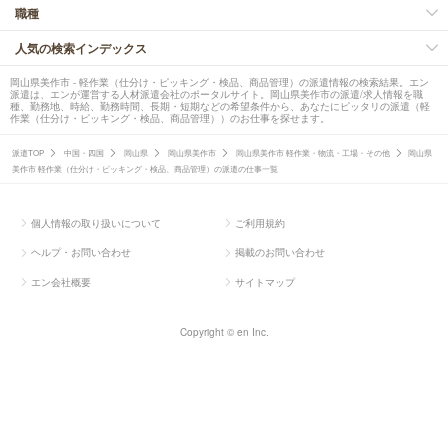
職種
人気の検索インデックス
岡山県美作市 - 軽作業（仕分け・ピッキング・検品、商品管理）の派遣情報の検索結果。エン
派遣は、エンが運営する人材派遣会社のポータルサイト。岡山県美作市の派遣/求人情報を職
種、勤務地、時給、勤務時間、長期・短期などの希望条件から、あなたにピッタリの派遣（軽
作業（仕分け・ピッキング・検品、商品管理））のお仕事を探せます。
派遣TOP
中国・四国
岡山県
岡山県美作市
岡山県美作市 軽作業・物流・工場・その他
岡山県
美作市 軽作業（仕分け・ピッキング・検品、商品管理）の派遣の仕事一覧
個人情報の取り扱いについて
ご利用規約
ヘルプ・お問い合わせ
掲載のお問い合わせ
エン会社概要
サイトマップ
Copyright © en Inc.