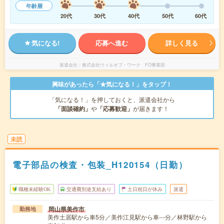
年齢層
20代
30代
40代
50代
60代
気になる!
応募へ進む
詳しく見る
派遣会社
株式会社ウィルオブ・ワーク FO事業部
興味があったら「★気になる！」をタップ！
「気になる！」を押しておくと、派遣会社から
「面談確約」
や
「応募歓迎」
が届きます！
未読
電子部品の検査・包装_H120154（日勤）
職種未経験OK
交通費別途支給あり
土日祝日が休み
派遣
岡山県美作市
勤務地
美作土居駅から車5分／美作江見駅から車---分／林野駅から