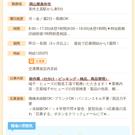
岡山県美作市
勤務地
美作土居駅から車5分
月～金／週2日～勤務OK
曜日頻度
8:30～17:30(休憩1時間)9:00～16:00(休憩1時間)▼時短勤務
時間
詳細前後1時間程度相談…
即日～長期（3ヶ月以上） 最短で応募開始から1週間！
期間
時給1250円
時給
交通費
交通費規定内支給
軽作業（仕分け・ピッキング・検品、商品管理）
仕事内容
端子・ヒューズの製造工場で勤務いただきます！▼業務内
容・圧着端子やヒューズの目視検査・製品の包装、梱…
職種未経験OK / ブランクOK / パソコンスキル不要 / 英語力不
応募資格
要
＜未経験OK！＞＃学歴不問＃髪色・髪型自由！○応募後の流
れ「応募する」ボタンをクリック↓メールにてw…
職場の雰囲気