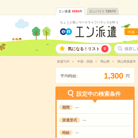
エン派遣
3585
件
エンバイト
7257
件
ちょうど良いワークライフバランスが叶う
中国・
気になる！リスト
0
保存し
派遣TOP
中国・四国
岡山県
岡山県真庭市
,
1
3
0
0
平均時給:
円
設定中の検索条件
期間
---
派遣形式
---
時給
---