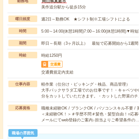
勤務地
岡山県真庭市
美作追分駅から徒歩15分
曜日頻度
週2日～勤務OK ★シフト制※工場シフトによる
時間
5:00～14:00(休憩1時間)7:00～16:00(休憩1時間
期間
即日～長期（3ヶ月以上） 最短で応募開始から1週間
時給
時給1250円
交通費
交通費規定内支給
仕事内容
軽作業（仕分け・ピッキング・検品、商品管理）
大手パックサラダ工場でのお仕事です！・キャベツや
分をカットしていただきます。・カットした野菜のチ
応募資格
職種未経験OK / ブランクOK / パソコンスキル不要 /
＜未経験OK！＞＃学歴不問＃髪色・髪型自由！○応募
メールにてweb登録のご案内↓担当よりご希望条件の
職場の雰囲気