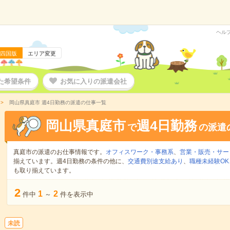
ヘル
四国版
エリア変更
た希望条件
お気に入りの派遣会社
岡山県真庭市 週4日勤務の派遣の仕事一覧
岡山県真庭市
週4日勤務
で
の派遣
真庭市の派遣のお仕事情報です。
オフィスワーク・事務系
、
営業・販売・サー
揃えています。週4日勤務の条件の他に、
交通費別途支給あり
、
職種未経験OK
も取り揃えています。
2
1
2
件中
～
件を表示中
未読