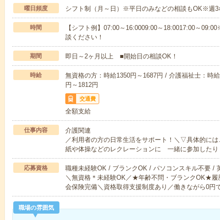
曜日頻度
シフト制（月～日）※平日のみなどの相談もOK※週3
時間
【シフト例】07:00～16:0009:00～18:0017:00
談ください！
期間
即日～2ヶ月以上 ■開始日の相談OK！
時給
無資格の方：時給1350円～1687円 / 介護福祉士：時給1
円～1812円
交通費
全額支給
仕事内容
介護関連
／利用者の方の日常生活をサポート！＼▽具体的には
紙や体操などのレクレーションに 一緒に参加したり
応募資格
職種未経験OK / ブランクOK / パソコンスキル不要 /
＼無資格＊未経験OK／★年齢不問・ブランクOK★履
会保険完備＼資格取得支援制度あり／働きながら0円
職場の雰囲気