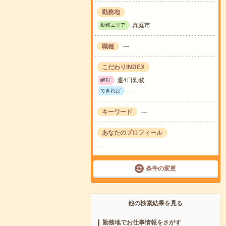
勤務地
真庭市
勤務エリア
職種
---
こだわりINDEX
週4日勤務
絶対
---
できれば
キーワード
---
あなたのプロフィール
---
条件の変更
他の検索結果を見る
勤務地でお仕事情報をさがす