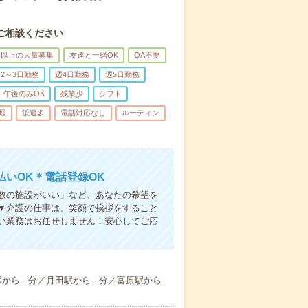
ご相談ください
名以上の大量募集
友達と一緒OK
OA不要
2～3日勤務
週4日勤務
週5日勤務
午後のみOK
残業少
シフト
煙
派遣多
電話対応なし
ルーティン
いOK＊電話登録OK
人数の施設がいい」など、あなたの希望を
▼介護の仕事は、笑顔で挨拶をすること
い業務はお任せしません！安心してご応
から---分／月田駅から---分／富原駅から-