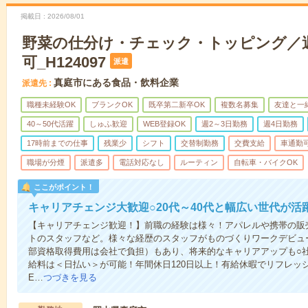
掲載日
2026/08/01
野菜の仕分け・チェック・トッピング／
可_H124097
派遣
真庭市にある食品・飲料企業
派遣先
職種未経験OK
ブランクOK
既卒第二新卒OK
複数名募集
友達と一
40～50代活躍
しゅふ歓迎
WEB登録OK
週2～3日勤務
週4日勤務
17時前までの仕事
残業少
シフト
交替制勤務
交費支給
車通勤
職場が分煙
派遣多
電話対応なし
ルーティン
自転車・バイクOK
ここがポイント！
キャリアチェンジ大歓迎○20代～40代と幅広い世代が活
【キャリアチェンジ歓迎！】前職の経験は様々！アパレルや携帯の販
トのスタッフなど。様々な経歴のスタッフがものづくりワークデビュ
部資格取得費用は会社で負担）もあり、将来的なキャリアアップも○
給料は＜日払い＞が可能！年間休日120日以上！有給休暇でリフレッ
E…
つづきを見る