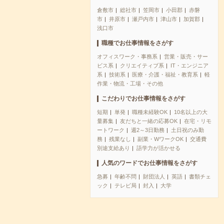
倉敷市
総社市
笠岡市
小田郡
赤磐
市
井原市
瀬戸内市
津山市
加賀郡
浅口市
職種でお仕事情報をさがす
オフィスワーク・事務系
営業・販売・サー
ビス系
クリエイティブ系
IT・エンジニア
系
技術系
医療・介護・福祉・教育系
軽
作業・物流・工場・その他
こだわりでお仕事情報をさがす
短期
単発
職種未経験OK
10名以上の大
量募集
友だちと一緒の応募OK
在宅・リモ
ートワーク
週2～3日勤務
土日祝のみ勤
務
残業なし
副業・WワークOK
交通費
別途支給あり
語学力が活かせる
人気のワードでお仕事情報をさがす
急募
年齢不問
財団法人
英語
書類チェ
ック
テレビ局
封入
大学