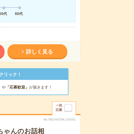
50代
60代
詳しく見る
クリック！
」
や
「応募歓迎」
が届きます！
一括
応募
No.NSCHSTRK-2SG61
あちゃんのお話相