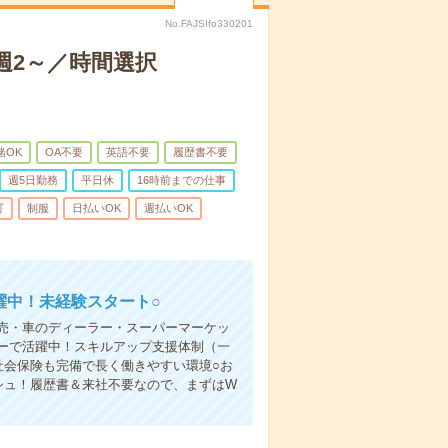
No.FAJSIfo330201
週2～／時間選択
緒OK
OA不要
英語不要
履歴書不要
週5日勤務
平日休
16時前までの仕事
可
制服
日払いOK
週払いOK
躍中！未経験スタート○
売・車のディーラー・スーパーマーケッ
ーで活躍中！スキルアップ支援体制（一
社会保険も完備で長く働きやすい環境○お
シュ！履歴書＆来社不要なので、まずはW