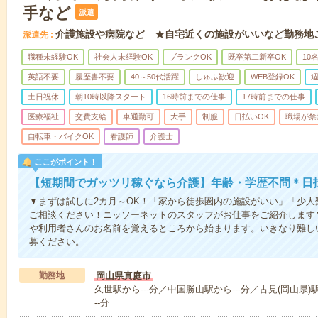
手など
派遣
介護施設や病院など ★自宅近くの施設がいいなど勤務地
派遣先
職種未経験OK
社会人未経験OK
ブランクOK
既卒第二新卒OK
10
英語不要
履歴書不要
40～50代活躍
しゅふ歓迎
WEB登録OK
週
土日祝休
朝10時以降スタート
16時前までの仕事
17時前までの仕事
医療福祉
交費支給
車通勤可
大手
制服
日払いOK
職場が禁
自転車・バイクOK
看護師
介護士
ここがポイント！
【短期間でガッツリ稼ぐなら介護】年齢・学歴不問＊日払
▼まずは試しに2カ月～OK！「家から徒歩圏内の施設がいい」「少
ご相談ください！ニッソーネットのスタッフがお仕事をご紹介します
や利用者さんのお名前を覚えるところから始まります。いきなり難し
募ください。
勤務地
岡山県真庭市
久世駅から---分／中国勝山駅から---分／古見(岡山県)駅
--分