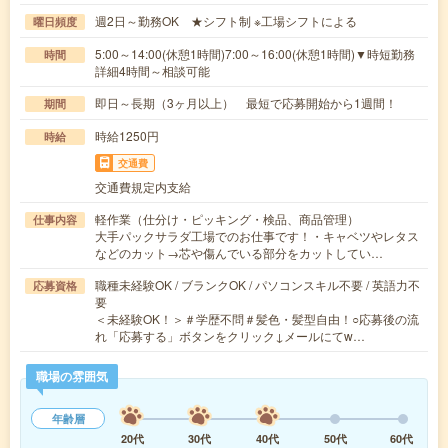
週2日～勤務OK ★シフト制 ※工場シフトによる
曜日頻度
5:00～14:00(休憩1時間)7:00～16:00(休憩1時間)▼時短勤務
時間
詳細4時間～相談可能
即日～長期（3ヶ月以上） 最短で応募開始から1週間！
期間
時給1250円
時給
交通費
交通費規定内支給
軽作業（仕分け・ピッキング・検品、商品管理）
仕事内容
大手パックサラダ工場でのお仕事です！・キャベツやレタス
などのカット→芯や傷んでいる部分をカットしてい…
職種未経験OK / ブランクOK / パソコンスキル不要 / 英語力不
応募資格
要
＜未経験OK！＞＃学歴不問＃髪色・髪型自由！○応募後の流
れ「応募する」ボタンをクリック↓メールにてw…
職場の雰囲気
年齢層
20代
30代
40代
50代
60代