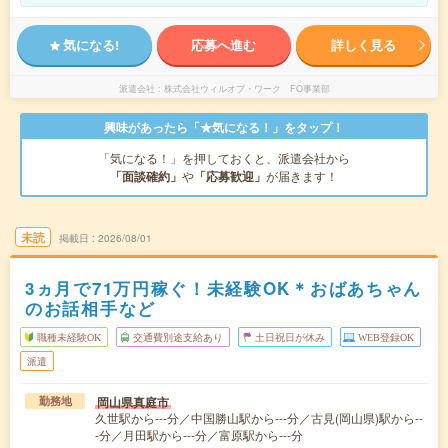
気になる!
応募へ進む
詳しく見る
派遣会社
株式会社ウィルオブ・ワーク FO事業部
興味があったら「★気になる！」をタップ！
「気になる！」を押しておくと、派遣会社から
「面談確約」
や
「応募歓迎」
が届きます！
未読
掲載日
2026/08/01
3ヵ月で71万円稼ぐ！未経験OK＊おばあちゃん
のお話相手など
職種未経験OK
交通費別途支給あり
土日祝日が休み
WEB登録OK
派遣
岡山県真庭市
勤務地
久世駅から---分／中国勝山駅から---分／古見(岡山県)駅から--
-分／月田駅から---分／富原駅から---分