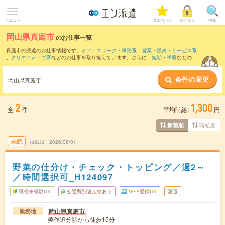
メニュー
気になる!
ログイン
検索
岡山県真庭市
のお仕事一覧
真庭市の派遣のお仕事情報です。
オフィスワーク・事務系
、
営業・販売・サービス系
、
クリエイティブ系
などのお仕事を取り揃えています。さらに、
短期
・
単発
などの期
間や、
職種未経験OK
などのこだわり条件で絞り込んでいただけます。
条件の変更
また、
久米郡
など隣接エリアのお仕事もご確認いただけます。
岡山県真庭市
2
1,300
全
件
平均時給:
円
時給順
新着順
未読
掲載日
2026/08/01
野菜の仕分け・チェック・トッピング／週2～
／時間選択可_H124097
職種未経験OK
交通費別途支給あり
WEB登録OK
派遣
岡山県真庭市
勤務地
美作追分駅から徒歩15分