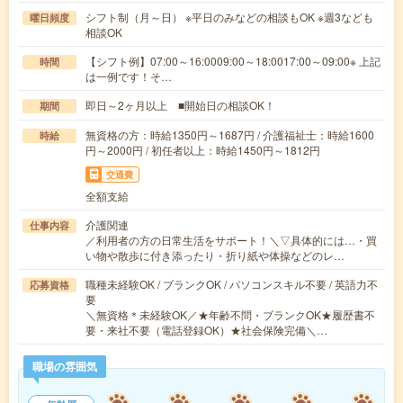
シフト制（月～日） ※平日のみなどの相談もOK ※週3なども
曜日頻度
相談OK
【シフト例】07:00～16:0009:00～18:0017:00～09:00※ 上記
時間
は一例です！そ…
即日～2ヶ月以上 ■開始日の相談OK！
期間
無資格の方：時給1350円～1687円 / 介護福祉士：時給1600
時給
円～2000円 / 初任者以上：時給1450円～1812円
交通費
全額支給
介護関連
仕事内容
／利用者の方の日常生活をサポート！＼▽具体的には…・買
い物や散歩に付き添ったり・折り紙や体操などのレ…
職種未経験OK / ブランクOK / パソコンスキル不要 / 英語力不
応募資格
要
＼無資格＊未経験OK／★年齢不問・ブランクOK★履歴書不
要・来社不要（電話登録OK）★社会保険完備＼…
職場の雰囲気