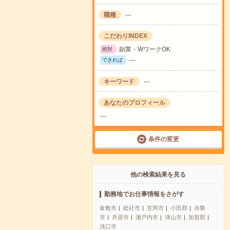
職種
---
こだわりINDEX
副業・WワークOK
絶対
---
できれば
キーワード
---
あなたのプロフィール
---
条件の変更
他の検索結果を見る
勤務地でお仕事情報をさがす
倉敷市
総社市
笠岡市
小田郡
赤磐
市
井原市
瀬戸内市
津山市
加賀郡
浅口市