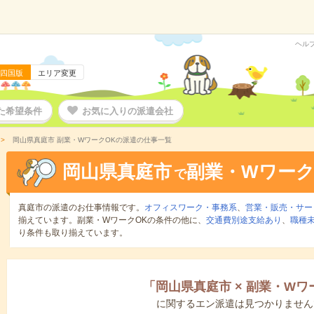
ヘル
四国版
エリア変更
た希望条件
お気に入りの派遣会社
岡山県真庭市 副業・WワークOKの派遣の仕事一覧
岡山県真庭市
副業・Wワーク
で
真庭市の派遣のお仕事情報です。
オフィスワーク・事務系
、
営業・販売・サー
揃えています。副業・WワークOKの条件の他に、
交通費別途支給あり
、
職種未
り条件も取り揃えています。
「
岡山県真庭市
×
副業・Wワ
に関するエン派遣は見つかりません