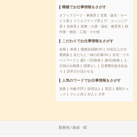
職種でお仕事情報をさがす
オフィスワーク・事務系
営業・販売・サー
ビス系
クリエイティブ系
IT・エンジニア
系
技術系
医療・介護・福祉・教育系
軽
作業・物流・工場・その他
こだわりでお仕事情報をさがす
短期
単発
職種未経験OK
10名以上の大
量募集
友だちと一緒の応募OK
在宅・リモ
ートワーク
週2～3日勤務
週4日勤務
土
日祝のみ勤務
残業なし
交通費別途支給あ
り
語学力が活かせる
人気のワードでお仕事情報をさがす
急募
年齢不問
財団法人
英語
書類チェ
ック
テレビ局
封入
大学
勤務地 / 路線・駅