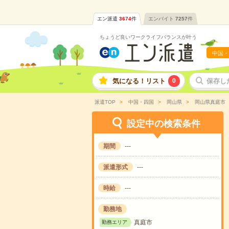
エン派遣
3674
件
エンバイト
7257
件
ちょうど良いワークライフバランスが叶う
中国・
気になる！リスト
0
保存し
派遣TOP
中国・四国
岡山県
岡山県真庭市
設定中の検索条件
期間
---
派遣形式
---
時給
---
勤務地
真庭市
勤務エリア