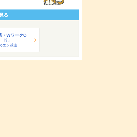
見る
業・WワークO
K」
のエン派遣