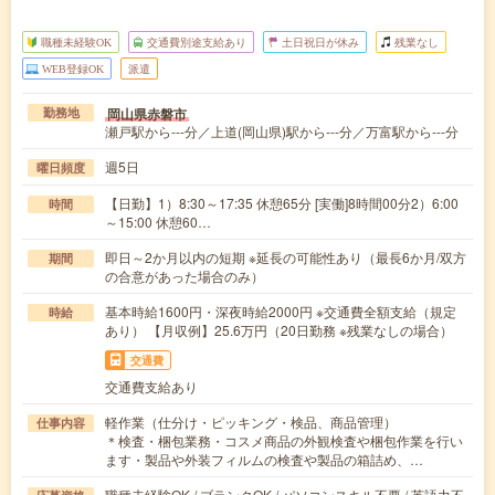
職種未経験OK
交通費別途支給あり
土日祝日が休み
残業なし
WEB登録OK
派遣
岡山県赤磐市
勤務地
瀬戸駅から---分／上道(岡山県)駅から---分／万富駅から---分
週5日
曜日頻度
【日勤】1）8:30～17:35 休憩65分 [実働]8時間00分2）6:00
時間
～15:00 休憩60…
即日～2か月以内の短期 ※延長の可能性あり（最長6か月/双方
期間
の合意があった場合のみ）
基本時給1600円・深夜時給2000円 ※交通費全額支給（規定
時給
あり） 【月収例】25.6万円（20日勤務 ※残業なしの場合）
交通費
交通費支給あり
軽作業（仕分け・ピッキング・検品、商品管理）
仕事内容
＊検査・梱包業務・コスメ商品の外観検査や梱包作業を行い
ます・製品や外装フィルムの検査や製品の箱詰め、…
職種未経験OK / ブランクOK / パソコンスキル不要 / 英語力不