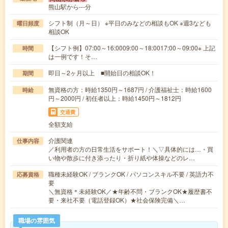
熊山駅から---分
シフト制（月～日） ※平日のみなどの相談もOK ※週3なども
曜日頻度
相談OK
【シフト例】07:00～16:0009:00～18:0017:00～09:00※ 上記
時間
は一例です！そ…
即日～2ヶ月以上 ■開始日の相談OK！
期間
無資格の方：時給1350円～1687円 / 介護福祉士：時給1600
時給
円～2000円 / 初任者以上：時給1450円～1812円
交通費
全額支給
介護関連
仕事内容
／利用者の方の日常生活をサポート！＼▽具体的には…・買
い物や散歩に付き添ったり・折り紙や体操などのレ…
職種未経験OK / ブランクOK / パソコンスキル不要 / 英語力不
応募資格
要
＼無資格＊未経験OK／★年齢不問・ブランクOK★履歴書不
要・来社不要（電話登録OK）★社会保険完備＼…
職場の雰囲気