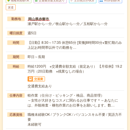
職種未経験OK
交通費別途支給あり
土日祝日が休み
WEB登録OK
派遣
岡山県赤磐市
勤務地
瀬戸駅から---分／牧山駅から---分／玉柏駅から---分
週5日
曜日頻度
【日勤】8:30～17:35 休憩65分 [実働]8時間00分※繁忙期のみ
時間
上記お時間帯以外での勤務を…
即日～長期
期間
時給1200円 ※交通費全額支給（規定あり） 【月収例】19.2
時給
万円（20日勤務 ※残業なしの場合）
交通費
交通費支給あり
軽作業（仕分け・ピッキング・検品、商品管理）
仕事内容
～女性が大好きなコスメに関わるお仕事です＊～あなたに
は、外観検査・梱包作業のお仕事をお願いします。数…
職種未経験OK / ブランクOK / パソコンスキル不要 / 英語力不
応募資格
要
未経験可