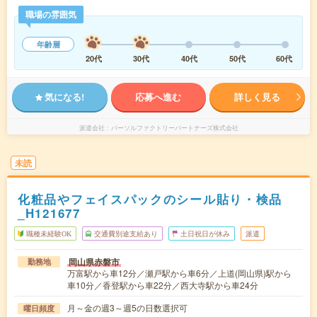
職場の雰囲気
年齢層
20代
30代
40代
50代
60代
気になる!
応募へ進む
詳しく見る
派遣会社
パーソルファクトリーパートナーズ株式会社
未読
化粧品やフェイスパックのシール貼り・検品
_H121677
職種未経験OK
交通費別途支給あり
土日祝日が休み
派遣
岡山県赤磐市
勤務地
万富駅から車12分／瀬戸駅から車6分／上道(岡山県)駅から
車10分／香登駅から車22分／西大寺駅から車24分
月～金の週3～週5の日数選択可
曜日頻度