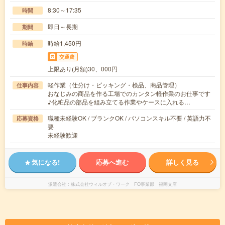
8:30～17:35
時間
即日～長期
期間
時給1,450円
時給
交通費
上限あり(月額)30、000円
軽作業（仕分け・ピッキング・検品、商品管理）
仕事内容
おなじみの商品を作る工場でのカンタン軽作業のお仕事です
♪化粧品の部品を組み立てる作業やケースに入れる…
職種未経験OK / ブランクOK / パソコンスキル不要 / 英語力不
応募資格
要
未経験歓迎
気になる!
応募へ進む
詳しく見る
派遣会社
株式会社ウィルオブ・ワーク FO事業部 福岡支店