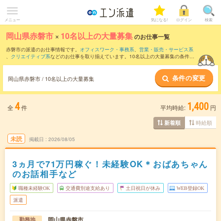
メニュー
気になる!
ログイン
検索
岡山県赤磐市
×
10名以上の大量募集
のお仕事一覧
赤磐市の派遣のお仕事情報です。
オフィスワーク・事務系
、
営業・販売・サービス系
、
クリエイティブ系
などのお仕事を取り揃えています。10名以上の大量募集の条件の
他に、
交通費別途支給あり
、
職種未経験OK
、
友だちと一緒の応募OK
などのこだわり
条件も取り揃えています。
条件の変更
岡山県赤磐市 / 10名以上の大量募集
4
1,400
全
件
平均時給:
円
時給順
新着順
未読
掲載日
2026/08/05
3ヵ月で71万円稼ぐ！未経験OK＊おばあちゃん
のお話相手など
職種未経験OK
交通費別途支給あり
土日祝日が休み
WEB登録OK
派遣
岡山県赤磐市
勤務地