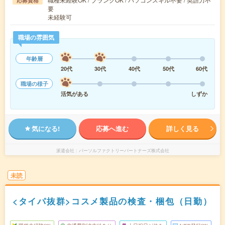
応募資格
要
未経験可
職場の雰囲気
年齢層
20代
30代
40代
50代
60代
職場の様子
活気がある
しずか
気になる!
応募へ進む
詳しく見る
派遣会社
パーソルファクトリーパートナーズ株式会社
未読
<タイパ抜群>コスメ製品の検査・梱包（日勤）