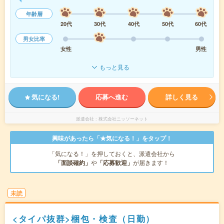
年齢層
20代
30代
40代
50代
60代
男女比率
女性
男性
もっと見る
気になる!
応募へ進む
詳しく見る
派遣会社
株式会社ニッソーネット
興味があったら「★気になる！」をタップ！
「気になる！」を押しておくと、派遣会社から
「面談確約」
や
「応募歓迎」
が届きます！
未読
<タイパ抜群>梱包・検査（日勤）