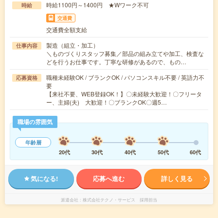
時給1100円～1400円 ★Wワーク不可
時給
交通費
交通費全額支給
製造（組立・加工）
仕事内容
＼ものづくりスタッフ募集／部品の組み立てや加工、検査な
どを行うお仕事です。丁寧な研修があるので、もの…
職種未経験OK / ブランクOK / パソコンスキル不要 / 英語力不
応募資格
要
【来社不要、WEB登録OK！】〇未経験大歓迎！〇フリータ
ー、主婦(夫) 大歓迎！〇ブランクOK〇週5…
職場の雰囲気
年齢層
20代
30代
40代
50代
60代
気になる!
応募へ進む
詳しく見る
派遣会社
株式会社テクノ・サービス 採用担当