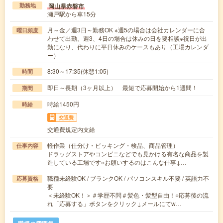
岡山県赤磐市
勤務地
瀬戸駅から車15分
月～金／週3日～勤務OK ※週5の場合は会社カレンダーに合
曜日頻度
わせて出勤。週3、4日の場合は休みの日を要相談※祝日が出
勤になり、代わりに平日休みのケースもあり（工場カレンダ
ー）
8:30～17:35(休憩1:05)
時間
即日～長期（3ヶ月以上） 最短で応募開始から1週間！
期間
時給1450円
時給
交通費
交通費規定内支給
軽作業（仕分け・ピッキング・検品、商品管理）
仕事内容
ドラッグストアやコンビニなどでも見かける有名な商品を製
造している工場です○お願いするのはこんな仕事↓…
職種未経験OK / ブランクOK / パソコンスキル不要 / 英語力不
応募資格
要
＜未経験OK！＞＃学歴不問＃髪色・髪型自由！○応募後の流
れ「応募する」ボタンをクリック↓メールにてw…