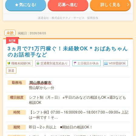
気になる!
応募へ進む
詳しく見る
派遣会社
株式会社テクノ・サービス 採用担当
未読
掲載日
2026/08/05
NEW
3ヵ月で71万円稼ぐ！未経験OK＊おばあちゃん
のお話相手など
職種未経験OK
交通費別途支給あり
土日祝日が休み
WEB登録OK
派遣
岡山県赤磐市
勤務地
熊山駅から---分
シフト制（月～日） ※平日のみなどの相談もOK ※週3なども
曜日頻度
相談OK
【シフト例】07:00～16:0009:00～18:0017:00～09:00※ 上記
時間
は一例です！そ…
即日～2ヶ月以上 ■開始日の相談OK！
期間