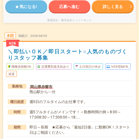
気になる!
応募へ進む
詳しく見る
派遣会社
株式会社ニッソーネット
未読
掲載日
2026/08/05
NEW
＼即払いＯＫ／即日スタート○人気のものづく
りスタッフ募集
職種未経験OK
交通費別途支給あり
土日祝日が休み
WEB登録OK
派遣
岡山県赤磐市
勤務地
熊山駅から---分
週5日のフルタイムのお仕事です。
曜日頻度
週5フルタイムがメインです！＜勤務時間の例＞8:00～
時間
17:008:30～17:309:00～18:…
即日～長期 ★応募から「最短2日後」に勤務OK！スタート
期間
日はご相談ください。