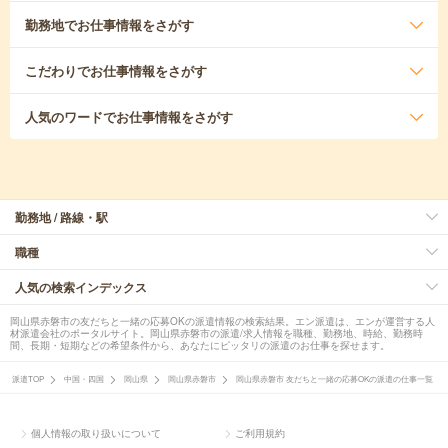
勤務地
でお仕事情報をさがす
こだわり
でお仕事情報をさがす
人気のワード
でお仕事情報をさがす
勤務地 / 路線・駅
職種
人気の検索インデックス
岡山県赤磐市の友だちと一緒の応募OKの派遣情報の検索結果。エン派遣は、エンが運営する人
材派遣会社のポータルサイト。岡山県赤磐市の派遣/求人情報を職種、勤務地、時給、勤務時
間、長期・短期などの希望条件から、あなたにピッタリの派遣のお仕事を探せます。
派遣TOP
中国・四国
岡山県
岡山県赤磐市
岡山県赤磐市 友だちと一緒の応募OKの派遣の仕事一覧
個人情報の取り扱いについて
ご利用規約