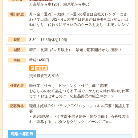
万富駅から車12分／瀬戸駅から車6分
月～金／週2日～勤務OK ※週5の場合は会社カレンダーに合
曜日頻度
わせて出勤。週2～4日の場合は休みの日を要相談※祝日が出
勤になり、代わりに平日休みのケースもあり（工場カレンダ
ー）
8:30～17:35(休憩1:05)
時間
即日～長期（3ヶ月以上） 最短で応募開始から1週間！
期間
時給1450円
時給
交通費
交通費規定内支給
軽作業（仕分け・ピッキング・検品、商品管理）
仕事内容
おなじみの化粧品をつくる工場で、かんたん軽作業のお仕事
です！お任せするのは、化粧品部品の組立やケース…
職種未経験OK / ブランクOK / パソコンスキル不要 / 英語力不
応募資格
要
＜未経験OK！＞＃学歴不問＃髪色・髪型自由！○応募後の流
れ「応募する」ボタンをクリック↓メールにてw…
職場の雰囲気