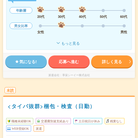
年齢層
20代
30代
40代
50代
60代
男女比率
女性
男性
もっと見る
気になる!
応募へ進む
詳しく見る
派遣会社
享栄シーイー株式会社
未読
<タイパ抜群>梱包・検査（日勤）
職種未経験OK
交通費別途支給あり
土日祝日が休み
残業なし
WEB登録OK
派遣