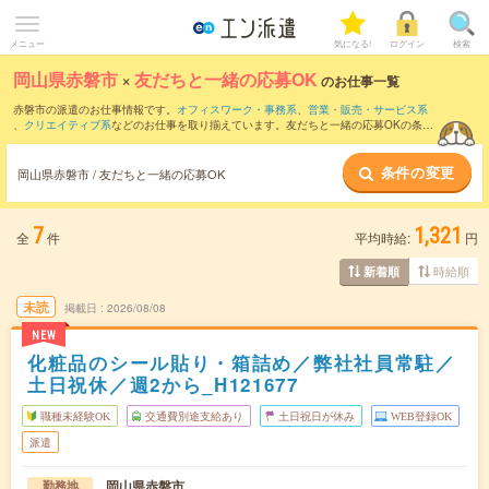
メニュー
気になる!
ログイン
検索
岡山県赤磐市
×
友だちと一緒の応募OK
のお仕事一覧
赤磐市の派遣のお仕事情報です。
オフィスワーク・事務系
、
営業・販売・サービス系
、
クリエイティブ系
などのお仕事を取り揃えています。友だちと一緒の応募OKの条件
の他に、
交通費別途支給あり
、
職種未経験OK
、
週4日勤務
などのこだわり条件も取り
揃えています。
条件の変更
岡山県赤磐市 / 友だちと一緒の応募OK
7
1,321
全
件
平均時給:
円
時給順
新着順
未読
掲載日
2026/08/08
NEW
化粧品のシール貼り・箱詰め／弊社社員常駐／
土日祝休／週2から_H121677
職種未経験OK
交通費別途支給あり
土日祝日が休み
WEB登録OK
派遣
岡山県赤磐市
勤務地