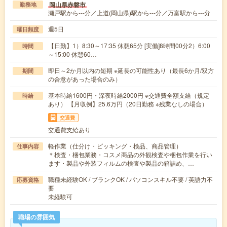
岡山県赤磐市
勤務地
瀬戸駅から---分／上道(岡山県)駅から---分／万富駅から---分
週5日
曜日頻度
【日勤】1）8:30～17:35 休憩65分 [実働]8時間00分2）6:00
時間
～15:00 休憩60…
即日～2か月以内の短期 ※延長の可能性あり（最長6か月/双方
期間
の合意があった場合のみ）
基本時給1600円・深夜時給2000円 ※交通費全額支給（規定
時給
あり） 【月収例】25.6万円（20日勤務 ※残業なしの場合）
交通費
交通費支給あり
軽作業（仕分け・ピッキング・検品、商品管理）
仕事内容
＊検査・梱包業務・コスメ商品の外観検査や梱包作業を行い
ます・製品や外装フィルムの検査や製品の箱詰め、…
職種未経験OK / ブランクOK / パソコンスキル不要 / 英語力不
応募資格
要
未経験可
職場の雰囲気