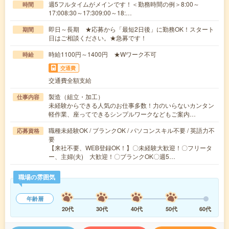
週5フルタイムがメインです！＜勤務時間の例＞8:00～
時間
17:008:30～17:309:00～18:…
即日～長期 ★応募から「最短2日後」に勤務OK！スタート
期間
日はご相談ください。★急募です！
時給1100円～1400円 ★Wワーク不可
時給
交通費
交通費全額支給
製造（組立・加工）
仕事内容
未経験からできる人気のお仕事多数！力のいらないカンタン
軽作業、座ってできるシンプルワークなどもご案内…
職種未経験OK / ブランクOK / パソコンスキル不要 / 英語力不
応募資格
要
【来社不要、WEB登録OK！】〇未経験大歓迎！〇フリータ
ー、主婦(夫) 大歓迎！〇ブランクOK〇週5…
職場の雰囲気
年齢層
20代
30代
40代
50代
60代