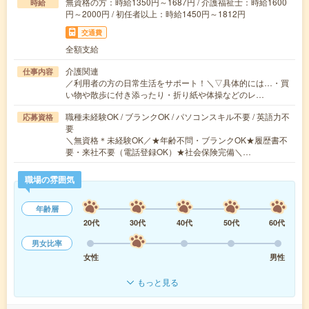
無資格の方：時給1350円～1687円 / 介護福祉士：時給1600
時給
円～2000円 / 初任者以上：時給1450円～1812円
交通費
全額支給
介護関連
仕事内容
／利用者の方の日常生活をサポート！＼▽具体的には…・買
い物や散歩に付き添ったり・折り紙や体操などのレ…
職種未経験OK / ブランクOK / パソコンスキル不要 / 英語力不
応募資格
要
＼無資格＊未経験OK／★年齢不問・ブランクOK★履歴書不
要・来社不要（電話登録OK）★社会保険完備＼…
職場の雰囲気
年齢層
20代
30代
40代
50代
60代
男女比率
女性
男性
もっと見る