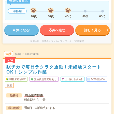
職場の雰囲気
年齢層
20代
30代
40代
50代
60代
気になる!
応募へ進む
詳しく見る
派遣会社
株式会社ウィルオブ・ワーク FO事業部
未読
掲載日
2026/08/06
NEW
駅チカで毎日ラクラク通勤！未経験スタート
OK！シンプル作業
職種未経験OK
交通費別途支給あり
土日祝日が休み
WEB登録OK
派遣
岡山県赤磐市
勤務地
熊山駅から---分
週5日 ※派遣先による
曜日頻度