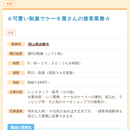
未読
☆可愛い制服でケーキ屋さんの接客業務☆
派遣
岡山県赤磐市
勤務地
週5日勤務（シフト制）
曜日頻度
9：00～２０：００（うち８時間）
時間
即日～長期（原則３カ月更新）
期間
時給1,243円～
時給
レジスタッフ・販売（その他）
仕事内容
仕事内容:・レジ業務、ケーキのケースへの陳列、箱入れ、ラ
ッピング等・大人気のケーキショップでの接客の…
求める人材:・やる気があれば大丈夫です。・接客未経験者も
応募資格
安心して業務に従事できます。
職場の雰囲気