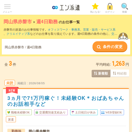
メニュー
気になる!
ログイン
検索
岡山県赤磐市
×
週4日勤務
のお仕事一覧
赤磐市の派遣のお仕事情報です。
オフィスワーク・事務系
、
営業・販売・サービス系
、
クリエイティブ系
などのお仕事を取り揃えています。週4日勤務の条件の他に、
交通
費別途支給あり
、
職種未経験OK
、
友だちと一緒の応募OK
などのこだわり条件も取り
揃えています。
条件の変更
岡山県赤磐市 / 週4日勤務
3
1,263
全
件
平均時給:
円
時給順
新着順
未読
掲載日
2026/08/05
NEW
3ヵ月で71万円稼ぐ！未経験OK＊おばあちゃん
のお話相手など
職種未経験OK
交通費別途支給あり
土日祝日が休み
WEB登録OK
派遣
岡山県赤磐市
勤務地