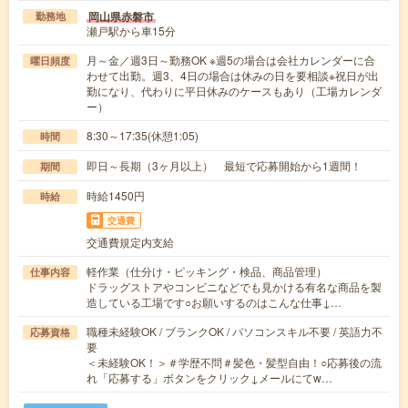
岡山県赤磐市
勤務地
瀬戸駅から車15分
月～金／週3日～勤務OK ※週5の場合は会社カレンダーに合
曜日頻度
わせて出勤。週3、4日の場合は休みの日を要相談※祝日が出
勤になり、代わりに平日休みのケースもあり（工場カレンダ
ー）
8:30～17:35(休憩1:05)
時間
即日～長期（3ヶ月以上） 最短で応募開始から1週間！
期間
時給1450円
時給
交通費
交通費規定内支給
軽作業（仕分け・ピッキング・検品、商品管理）
仕事内容
ドラッグストアやコンビニなどでも見かける有名な商品を製
造している工場です○お願いするのはこんな仕事↓…
職種未経験OK / ブランクOK / パソコンスキル不要 / 英語力不
応募資格
要
＜未経験OK！＞＃学歴不問＃髪色・髪型自由！○応募後の流
れ「応募する」ボタンをクリック↓メールにてw…