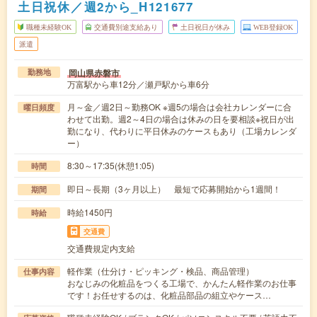
土日祝休／週2から_H121677
職種未経験OK
交通費別途支給あり
土日祝日が休み
WEB登録OK
派遣
岡山県赤磐市
勤務地
万富駅から車12分／瀬戸駅から車6分
月～金／週2日～勤務OK ※週5の場合は会社カレンダーに合
曜日頻度
わせて出勤。週2～4日の場合は休みの日を要相談※祝日が出
勤になり、代わりに平日休みのケースもあり（工場カレンダ
ー）
8:30～17:35(休憩1:05)
時間
即日～長期（3ヶ月以上） 最短で応募開始から1週間！
期間
時給1450円
時給
交通費
交通費規定内支給
軽作業（仕分け・ピッキング・検品、商品管理）
仕事内容
おなじみの化粧品をつくる工場で、かんたん軽作業のお仕事
です！お任せするのは、化粧品部品の組立やケース…