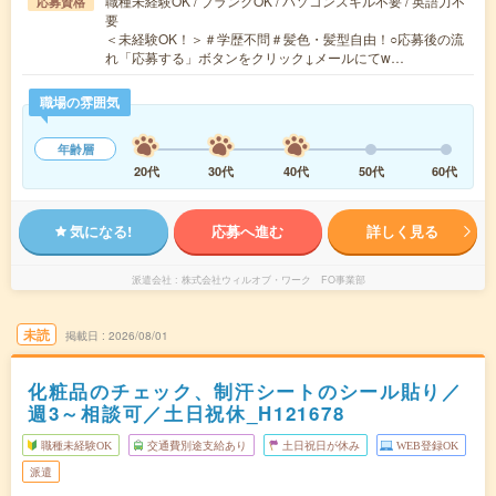
職種未経験OK / ブランクOK / パソコンスキル不要 / 英語力不
応募資格
要
＜未経験OK！＞＃学歴不問＃髪色・髪型自由！○応募後の流
れ「応募する」ボタンをクリック↓メールにてw…
職場の雰囲気
年齢層
20代
30代
40代
50代
60代
気になる!
応募へ進む
詳しく見る
派遣会社
株式会社ウィルオブ・ワーク FO事業部
未読
掲載日
2026/08/01
化粧品のチェック、制汗シートのシール貼り／
週3～相談可／土日祝休_H121678
職種未経験OK
交通費別途支給あり
土日祝日が休み
WEB登録OK
派遣