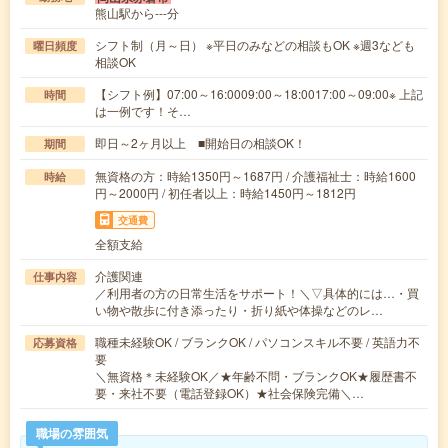
熊山駅から---分
シフト制（月～日） ※平日のみなどの相談もOK ※週3なども
曜日頻度
相談OK
【シフト例】07:00～16:0009:00～18:0017:00～09:00※ 上記
時間
は一例です！そ…
即日～2ヶ月以上 ■開始日の相談OK！
期間
無資格の方：時給1350円～1687円 / 介護福祉士：時給1600
時給
円～2000円 / 初任者以上：時給1450円～1812円
交通費
全額支給
介護関連
仕事内容
／利用者の方の日常生活をサポート！＼▽具体的には…・買
い物や散歩に付き添ったり・折り紙や体操などのレ…
職種未経験OK / ブランクOK / パソコンスキル不要 / 英語力不
応募資格
要
＼無資格＊未経験OK／★年齢不問・ブランクOK★履歴書不
要・来社不要（電話登録OK）★社会保険完備＼…
職場の雰囲気