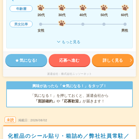
年齢層
20代
30代
40代
50代
60代
男女比率
女性
男性
もっと見る
気になる!
応募へ進む
詳しく見る
派遣会社
株式会社ニッソーネット
興味があったら「★気になる！」をタップ！
「気になる！」を押しておくと、派遣会社から
「面談確約」
や
「応募歓迎」
が届きます！
未読
掲載日
2026/08/02
化粧品のシール貼り・箱詰め／弊社社員常駐／