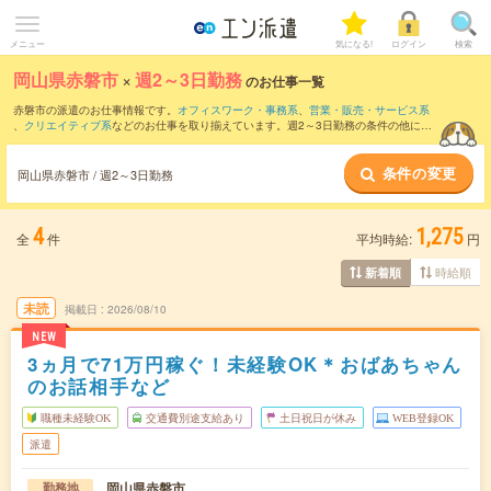
メニュー
気になる!
ログイン
検索
岡山県赤磐市
×
週2～3日勤務
のお仕事一覧
赤磐市の派遣のお仕事情報です。
オフィスワーク・事務系
、
営業・販売・サービス系
、
クリエイティブ系
などのお仕事を取り揃えています。週2～3日勤務の条件の他に、
交通費別途支給あり
、
職種未経験OK
、
友だちと一緒の応募OK
などのこだわり条件も
取り揃えています。
条件の変更
岡山県赤磐市 / 週2～3日勤務
4
1,275
全
件
平均時給:
円
時給順
新着順
未読
掲載日
2026/08/10
NEW
3ヵ月で71万円稼ぐ！未経験OK＊おばあちゃん
のお話相手など
職種未経験OK
交通費別途支給あり
土日祝日が休み
WEB登録OK
派遣
岡山県赤磐市
勤務地