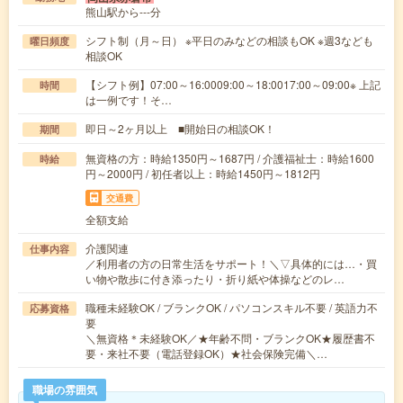
熊山駅から---分
シフト制（月～日） ※平日のみなどの相談もOK ※週3なども
曜日頻度
相談OK
【シフト例】07:00～16:0009:00～18:0017:00～09:00※ 上記
時間
は一例です！そ…
即日～2ヶ月以上 ■開始日の相談OK！
期間
無資格の方：時給1350円～1687円 / 介護福祉士：時給1600
時給
円～2000円 / 初任者以上：時給1450円～1812円
交通費
全額支給
介護関連
仕事内容
／利用者の方の日常生活をサポート！＼▽具体的には…・買
い物や散歩に付き添ったり・折り紙や体操などのレ…
職種未経験OK / ブランクOK / パソコンスキル不要 / 英語力不
応募資格
要
＼無資格＊未経験OK／★年齢不問・ブランクOK★履歴書不
要・来社不要（電話登録OK）★社会保険完備＼…
職場の雰囲気