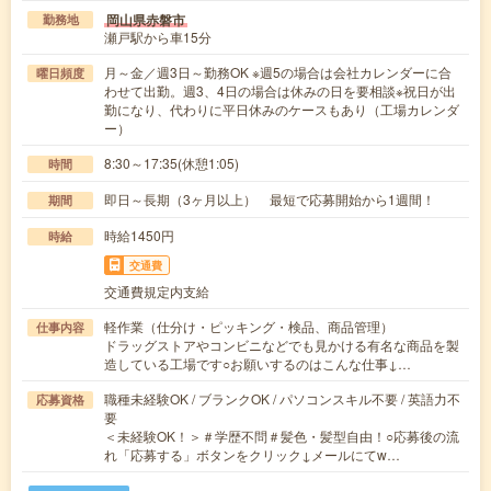
岡山県赤磐市
勤務地
瀬戸駅から車15分
月～金／週3日～勤務OK ※週5の場合は会社カレンダーに合
曜日頻度
わせて出勤。週3、4日の場合は休みの日を要相談※祝日が出
勤になり、代わりに平日休みのケースもあり（工場カレンダ
ー）
8:30～17:35(休憩1:05)
時間
即日～長期（3ヶ月以上） 最短で応募開始から1週間！
期間
時給1450円
時給
交通費
交通費規定内支給
軽作業（仕分け・ピッキング・検品、商品管理）
仕事内容
ドラッグストアやコンビニなどでも見かける有名な商品を製
造している工場です○お願いするのはこんな仕事↓…
職種未経験OK / ブランクOK / パソコンスキル不要 / 英語力不
応募資格
要
＜未経験OK！＞＃学歴不問＃髪色・髪型自由！○応募後の流
れ「応募する」ボタンをクリック↓メールにてw…