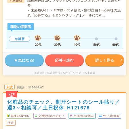
職種未経験OK / ブランクOK / パソコンスキル不要 / 英語力不
応募資格
要
＜未経験OK！＞＃学歴不問＃髪色・髪型自由！○応募後の流
れ「応募する」ボタンをクリック↓メールにてw…
職場の雰囲気
年齢層
20代
30代
40代
50代
60代
気になる!
応募へ進む
詳しく見る
派遣会社
株式会社ウィルオブ・ワーク FO事業部
未読
掲載日
2026/08/07
NEW
化粧品のチェック、制汗シートのシール貼り／
週3～相談可／土日祝休_H121678
職種未経験OK
交通費別途支給あり
土日祝日が休み
WEB登録OK
派遣