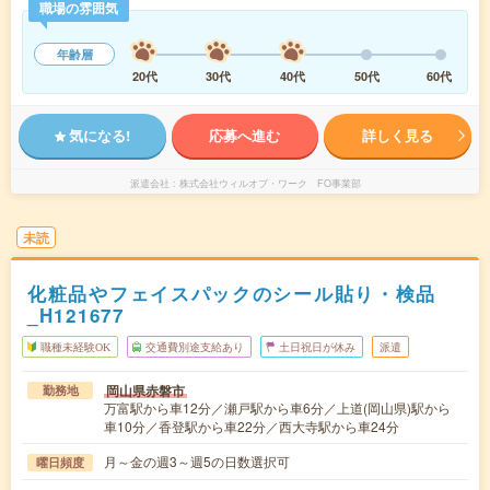
職場の雰囲気
年齢層
20代
30代
40代
50代
60代
気になる!
応募へ進む
詳しく見る
派遣会社
株式会社ウィルオブ・ワーク FO事業部
未読
化粧品やフェイスパックのシール貼り・検品
_H121677
職種未経験OK
交通費別途支給あり
土日祝日が休み
派遣
岡山県赤磐市
勤務地
万富駅から車12分／瀬戸駅から車6分／上道(岡山県)駅から
車10分／香登駅から車22分／西大寺駅から車24分
月～金の週3～週5の日数選択可
曜日頻度