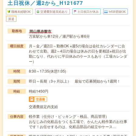
土日祝休／週2から_H121677
職種未経験OK
交通費別途支給あり
土日祝日が休み
WEB登録OK
派遣
岡山県赤磐市
勤務地
万富駅から車12分／瀬戸駅から車6分
月～金／週2日～勤務OK ※週5の場合は会社カレンダーに合
曜日頻度
わせて出勤。週2～4日の場合は休みの日を要相談※祝日が出
勤になり、代わりに平日休みのケースもあり（工場カレンダ
ー）
8:30～17:35(休憩1:05)
時間
即日～長期（3ヶ月以上） 最短で応募開始から1週間！
期間
時給1450円
時給
交通費
交通費規定内支給
軽作業（仕分け・ピッキング・検品、商品管理）
仕事内容
おなじみの化粧品をつくる工場で、かんたん軽作業のお仕事
です！お任せするのは、化粧品部品の組立やケース…