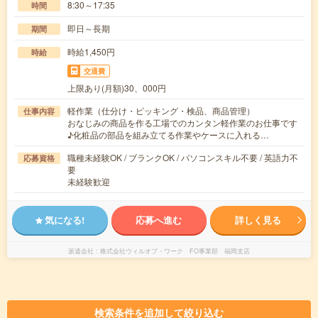
8:30～17:35
時間
即日～長期
期間
時給1,450円
時給
交通費
上限あり(月額)30、000円
軽作業（仕分け・ピッキング・検品、商品管理）
仕事内容
おなじみの商品を作る工場でのカンタン軽作業のお仕事です
♪化粧品の部品を組み立てる作業やケースに入れる…
職種未経験OK / ブランクOK / パソコンスキル不要 / 英語力不
応募資格
要
未経験歓迎
気になる!
応募へ進む
詳しく見る
派遣会社
株式会社ウィルオブ・ワーク FO事業部 福岡支店
検索条件を追加して絞り込む