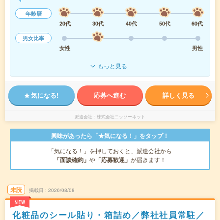
年齢層
20代
30代
40代
50代
60代
男女比率
女性
男性
もっと見る
気になる!
応募へ進む
詳しく見る
派遣会社
株式会社ニッソーネット
興味があったら「★気になる！」をタップ！
「気になる！」を押しておくと、派遣会社から
「面談確約」
や
「応募歓迎」
が届きます！
未読
掲載日
2026/08/08
NEW
化粧品のシール貼り・箱詰め／弊社社員常駐／