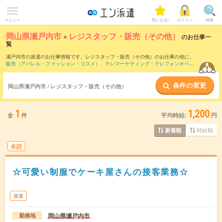
メニュー
気になる!
ログイン
検索
岡山県瀬戸内市
×
レジスタッフ・販売（その他）
のお仕事一
覧
瀬戸内市の派遣のお仕事情報です。レジスタッフ・販売（その他）のお仕事の他に、
販売（アパレル・ファッション・コスメ）
、
テレマーケティング・テレフォンオペレ
ーター・コールセンター
、
営業・企画営業・ラウンダー
などを取り揃えています。さ
らに、
短期
・
単発
などの期間や、
職種未経験OK
などのこだわり条件で絞り込んでいた
条件の変更
だけます。職種辞典：
レジスタッフ・販売（その他）のお仕事とは？とは？
岡山県瀬戸内市 / レジスタッフ・販売（その他）
1
1,200
全
件
平均時給:
円
時給順
新着順
未読
☆可愛い制服でケーキ屋さんの接客業務☆
派遣
岡山県瀬戸内市
勤務地