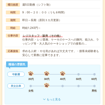
週5日勤務（シフト制）
曜日頻度
9：00～２０：００（うち８時間）
時間
即日～長期（原則３カ月更新）
期間
時給1,243円～
時給
レジスタッフ・販売（その他）
仕事内容
仕事内容:・レジ業務、ケーキのケースへの陳列、箱入れ、ラ
ッピング等・大人気のケーキショップでの接客の…
求める人材:・やる気があれば大丈夫です。・接客未経験者も
応募資格
安心して業務に従事できます。
職場の雰囲気
年齢層
20代
30代
40代
50代
60代
男女比率
女性
男性
もっと見る