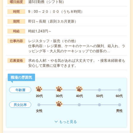
週5日勤務（シフト制）
曜日頻度
9：00～２０：００（うち８時間）
時間
即日～長期（原則３カ月更新）
期間
時給1,243円～
時給
レジスタッフ・販売（その他）
仕事内容
仕事内容:・レジ業務、ケーキのケースへの陳列、箱入れ、ラ
ッピング等・大人気のケーキショップでの接客の…
求める人材:・やる気があれば大丈夫です。・接客未経験者も
応募資格
安心して業務に従事できます。
職場の雰囲気
年齢層
20代
30代
40代
50代
60代
男女比率
女性
男性
もっと見る