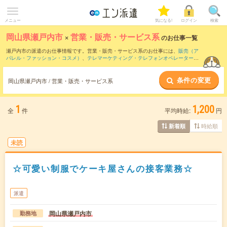
メニュー
気になる!
ログイン
検索
岡山県瀬戸内市
×
営業・販売・サービス系
のお仕事一覧
瀬戸内市の派遣のお仕事情報です。営業・販売・サービス系のお仕事には、
販売（ア
パレル・ファッション・コスメ）
、
テレマーケティング・テレフォンオペレーター・
コールセンター
、
レジスタッフ・販売（その他）
などがあります。さらに、
短期
・
単
発
などの期間や、
職種未経験OK
などのこだわり条件で絞り込んでいただけます。
条件の変更
岡山県瀬戸内市 / 営業・販売・サービス系
1
1,200
全
件
平均時給:
円
時給順
新着順
未読
☆可愛い制服でケーキ屋さんの接客業務☆
派遣
岡山県瀬戸内市
勤務地